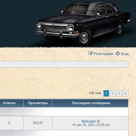
Регистрация
Вход
1
2
3
146 тем
След.
Ответы
Просмотры
Последнее сообщение
Крокодил
2
56147
Чт авг 26, 2021 15:30 pm