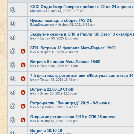
XXXI Олдтаймер-Галерея пройдет с 22 по 24 апреля 
Мрамор
» Ср апр 13, 2022 14:27 pm
Нужна помощь в сборке ГАЗ-24.
ВладВладислав
» Чт фев 04, 2021 8:58 am
Закрытие сезона в СПб и Ралли "10 Озёр" 3 октября 
lexx
» Ср сен 30, 2020 11:58 am
СПб. Встреча 12 февраля Мега-Парнас 19:00
lexx
» Вт фев 11, 2020 20:40 pm
Встреча 8 января Мега-Парнас 18:00
lexx
» Пн янв 06, 2020 15:11 pm
7-й фестиваль ретротехники «Фортуна» состоится 14
lexx
» Пн авг 26, 2019 15:49 pm
Встреча 21.08.19 СПб!!!
lexx
» Вт авг 20, 2019 12:10 pm
Ретро-ралли "Ленинград" 2019 - 8-9 июня
lexx
» Ср май 29, 2019 11:47 am
Открытие ретросезона 2019 в СПб 28 апреля
lexx
» Чт апр 18, 2019 12:50 pm
Встреча 10.10.18