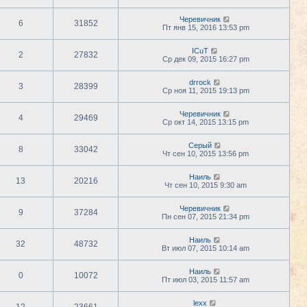
Черевичник
6
31852
Пт янв 15, 2016 13:53 pm
ICuT
2
27832
Ср дек 09, 2015 16:27 pm
drrock
3
28399
Ср ноя 11, 2015 19:13 pm
Черевичник
4
29469
Ср окт 14, 2015 13:15 pm
Серый
8
33042
Чт сен 10, 2015 13:56 pm
Наиль
13
20216
Чт сен 10, 2015 9:30 am
Черевичник
9
37284
Пн сен 07, 2015 21:34 pm
Наиль
32
48732
Вт июл 07, 2015 10:14 am
Наиль
0
10072
Пт июл 03, 2015 11:57 am
lexx
12
23661