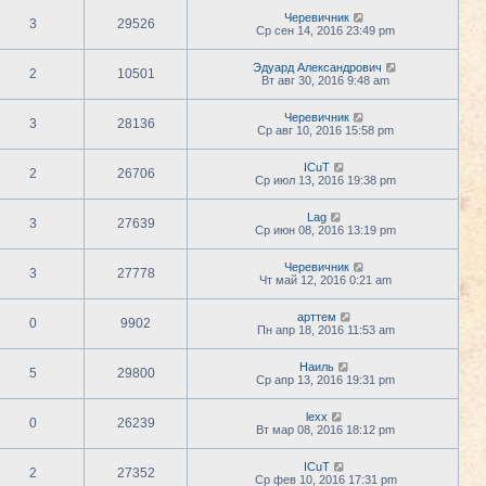
Черевичник
3
29526
Ср сен 14, 2016 23:49 pm
Эдуард Александрович
2
10501
Вт авг 30, 2016 9:48 am
Черевичник
3
28136
Ср авг 10, 2016 15:58 pm
ICuT
2
26706
Ср июл 13, 2016 19:38 pm
Lag
3
27639
Ср июн 08, 2016 13:19 pm
Черевичник
3
27778
Чт май 12, 2016 0:21 am
арттем
0
9902
Пн апр 18, 2016 11:53 am
Наиль
5
29800
Ср апр 13, 2016 19:31 pm
lexx
0
26239
Вт мар 08, 2016 18:12 pm
ICuT
2
27352
Ср фев 10, 2016 17:31 pm