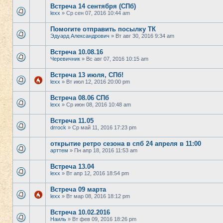
Встреча 14 сентября (СПб)
lexx
» Ср сен 07, 2016 10:44 am
Помогите отправить посылку ТК
Эдуард Александрович
» Вт авг 30, 2016 9:34 am
Встреча 10.08.16
Черевичник
» Вс авг 07, 2016 10:15 am
Встреча 13 июля, СПб!
lexx
» Вт июл 12, 2016 20:00 pm
Встреча 08.06 СПб
lexx
» Ср июн 08, 2016 10:48 am
Встреча 11.05
drrock
» Ср май 11, 2016 17:23 pm
открытие ретро сезона в спб 24 апреля в 11:00
арттем
» Пн апр 18, 2016 11:53 am
Встреча 13.04
lexx
» Вт апр 12, 2016 18:54 pm
Встреча 09 марта
lexx
» Вт мар 08, 2016 18:12 pm
Встреча 10.02.2016
Наиль
» Вт фев 09, 2016 18:26 pm