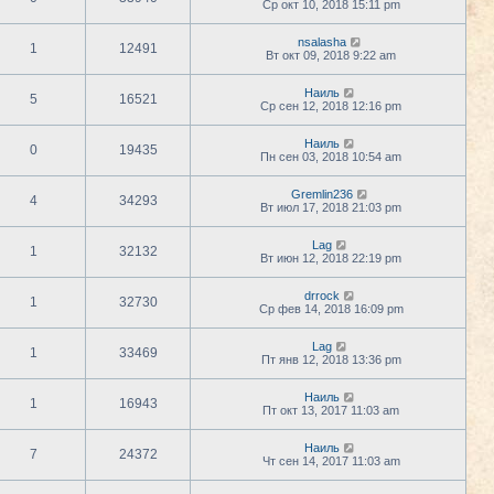
Ср окт 10, 2018 15:11 pm
nsalasha
1
12491
Вт окт 09, 2018 9:22 am
Наиль
5
16521
Ср сен 12, 2018 12:16 pm
Наиль
0
19435
Пн сен 03, 2018 10:54 am
Gremlin236
4
34293
Вт июл 17, 2018 21:03 pm
Lag
1
32132
Вт июн 12, 2018 22:19 pm
drrock
1
32730
Ср фев 14, 2018 16:09 pm
Lag
1
33469
Пт янв 12, 2018 13:36 pm
Наиль
1
16943
Пт окт 13, 2017 11:03 am
Наиль
7
24372
Чт сен 14, 2017 11:03 am