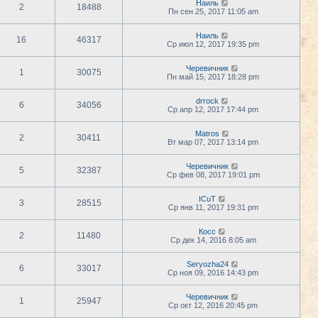
Наиль
2
18488
Пн сен 25, 2017 11:05 am
Наиль
16
46317
Ср июл 12, 2017 19:35 pm
Черевичник
1
30075
Пн май 15, 2017 18:28 pm
drrock
6
34056
Ср апр 12, 2017 17:44 pm
Matros
2
30411
Вт мар 07, 2017 13:14 pm
Черевичник
5
32387
Ср фев 08, 2017 19:01 pm
ICuT
3
28515
Ср янв 11, 2017 19:31 pm
Косс
2
11480
Ср дек 14, 2016 8:05 am
Seryozha24
6
33017
Ср ноя 09, 2016 14:43 pm
Черевичник
1
25947
Ср окт 12, 2016 20:45 pm