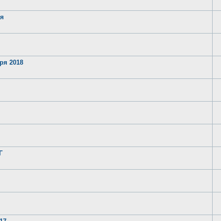
ря
ря 2018
Г