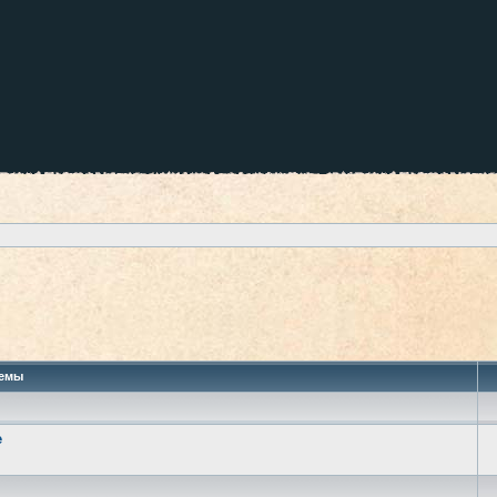
 поиск
емы
е