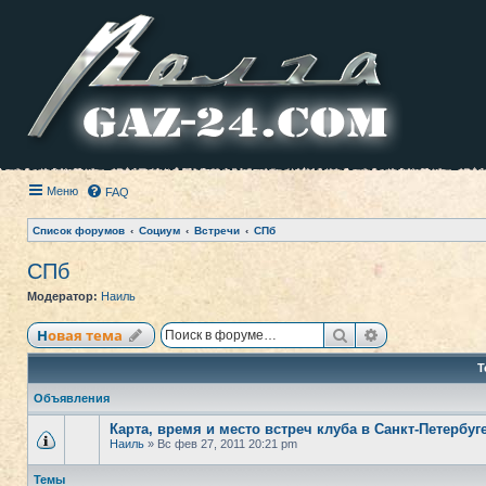
Меню
FAQ
Список форумов
Социум
Встречи
СПб
СПб
Модератор:
Наиль
Поиск
Расширенный
Новая тема
Т
Объявления
Карта, время и место встреч клуба в Санкт-Петербуг
Наиль
» Вс фев 27, 2011 20:21 pm
Темы