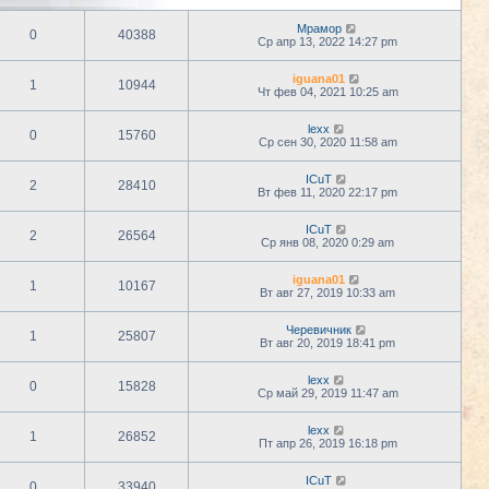
Мрамор
0
40388
Ср апр 13, 2022 14:27 pm
iguana01
1
10944
Чт фев 04, 2021 10:25 am
lexx
0
15760
Ср сен 30, 2020 11:58 am
ICuT
2
28410
Вт фев 11, 2020 22:17 pm
ICuT
2
26564
Ср янв 08, 2020 0:29 am
iguana01
1
10167
Вт авг 27, 2019 10:33 am
Черевичник
1
25807
Вт авг 20, 2019 18:41 pm
lexx
0
15828
Ср май 29, 2019 11:47 am
lexx
1
26852
Пт апр 26, 2019 16:18 pm
ICuT
0
33940