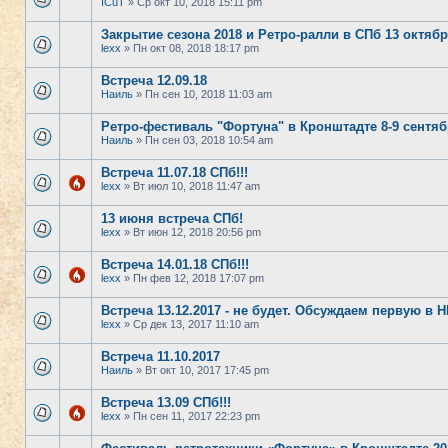
ICuT
» Ср окт 10, 2018 15:11 pm
Закрытие сезона 2018 и Ретро-ралли в СПб 13 октяб
lexx
» Пн окт 08, 2018 18:17 pm
Встреча 12.09.18
Наиль
» Пн сен 10, 2018 11:03 am
Ретро-фестиваль "Фортуна" в Кронштадте 8-9 сентяб
Наиль
» Пн сен 03, 2018 10:54 am
Встреча 11.07.18 СПб!!!
lexx
» Вт июл 10, 2018 11:47 am
13 июня встреча СПб!
lexx
» Вт июн 12, 2018 20:56 pm
Встреча 14.01.18 СПб!!!
lexx
» Пн фев 12, 2018 17:07 pm
Встреча 13.12.2017 - не будет. Обсуждаем первую в Н
lexx
» Ср дек 13, 2017 11:10 am
Встреча 11.10.2017
Наиль
» Вт окт 10, 2017 17:45 pm
Встреча 13.09 СПб!!!
lexx
» Пн сен 11, 2017 22:23 pm