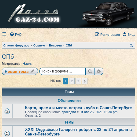
FAQ
Регистрация
Вход
П
Список форумов
Социум
Встречи
СПб
о
и
СПб
с
к
Модератор:
Наиль
Поиск
Расширенный по
Новая тема
1
2
3
146 тем
След.
Темы
Объявления
Карта, время и место встреч клуба в Санкт-Петербуге
Последнее сообщение
Крокодил
«
Чт авг 26, 2021 15:30 pm
Ответы:
2
Темы
XXXI Олдтаймер-Галерея пройдет с 22 по 24 апреля в
Санкт-Петербурге