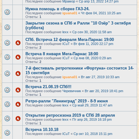
Последнее сообщение
Мрамор
«
Ср апр 13, 2022 14:27 pm
Нужна помощь в сборке ГАЗ-24.
Последнее сообщение
iguana01
«
Чт фев 04, 2021 10:25 am
Ответы:
1
Закрытие сезона в СПб и Ралли "10 Озёр" 3 октября
(суббота)
Последнее сообщение
lexx
«
Ср сен 30, 2020 11:58 am
СПб. Встреча 12 февраля Мега-Парнас 19:00
Последнее сообщение
ICuT
«
Вт фев 11, 2020 22:17 pm
Ответы:
2
Встреча 8 января Мега-Парнас 18:00
Последнее сообщение
ICuT
«
Ср янв 08, 2020 0:29 am
Ответы:
2
7-й фестиваль ретротехники «Фортуна» состоится 14-
15 сентября
Последнее сообщение
iguana01
«
Вт авг 27, 2019 10:33 am
Ответы:
1
Встреча 21.08.19 СПб!!!
Последнее сообщение
Черевичник
«
Вт авг 20, 2019 18:41 pm
Ответы:
1
Ретро-ралли "Ленинград" 2019 - 8-9 июня
Последнее сообщение
lexx
«
Ср май 29, 2019 11:47 am
Открытие ретросезона 2019 в СПб 28 апреля
Последнее сообщение
lexx
«
Пт апр 26, 2019 16:18 pm
Ответы:
1
Встреча 10.10.18
Последнее сообщение
ICuT
«
Ср окт 10, 2018 15:11 pm