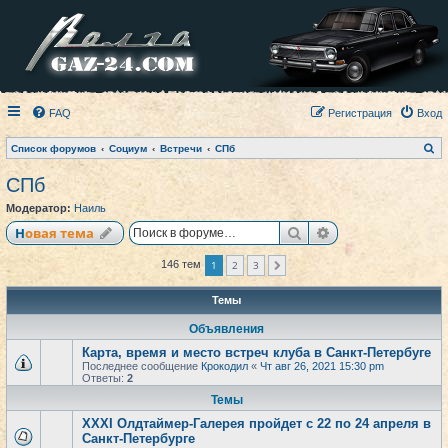
FAQ
Регистрация
Вход
П
Список форумов
Социум
Встречи
СПб
о
и
СПб
с
к
Модератор:
Наиль
Поиск
Расширенный по
Новая тема
1
2
3
146 тем
След.
Темы
Объявления
Карта, время и место встреч клуба в Санкт-Петербуге
Последнее сообщение
Крокодил
«
Чт авг 26, 2021 15:30 pm
Ответы:
2
Темы
XXXI Олдтаймер-Галерея пройдет с 22 по 24 апреля в
Санкт-Петербурге