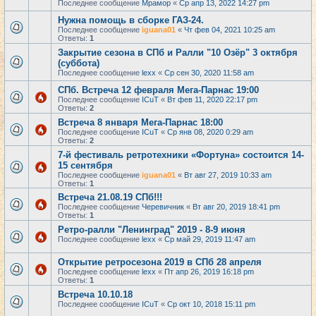
Последнее сообщение
Мрамор
«
Ср апр 13, 2022 14:27 pm
Нужна помощь в сборке ГАЗ-24.
Последнее сообщение
iguana01
«
Чт фев 04, 2021 10:25 am
Ответы:
1
Закрытие сезона в СПб и Ралли "10 Озёр" 3 октября
(суббота)
Последнее сообщение
lexx
«
Ср сен 30, 2020 11:58 am
СПб. Встреча 12 февраля Мега-Парнас 19:00
Последнее сообщение
ICuT
«
Вт фев 11, 2020 22:17 pm
Ответы:
2
Встреча 8 января Мега-Парнас 18:00
Последнее сообщение
ICuT
«
Ср янв 08, 2020 0:29 am
Ответы:
2
7-й фестиваль ретротехники «Фортуна» состоится 14-
15 сентября
Последнее сообщение
iguana01
«
Вт авг 27, 2019 10:33 am
Ответы:
1
Встреча 21.08.19 СПб!!!
Последнее сообщение
Черевичник
«
Вт авг 20, 2019 18:41 pm
Ответы:
1
Ретро-ралли "Ленинград" 2019 - 8-9 июня
Последнее сообщение
lexx
«
Ср май 29, 2019 11:47 am
Открытие ретросезона 2019 в СПб 28 апреля
Последнее сообщение
lexx
«
Пт апр 26, 2019 16:18 pm
Ответы:
1
Встреча 10.10.18
Последнее сообщение
ICuT
«
Ср окт 10, 2018 15:11 pm