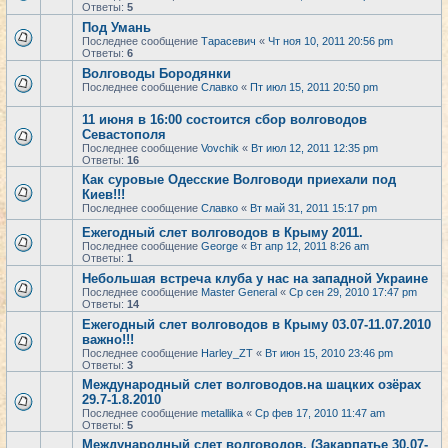
Ответы:
5
Под Умань
Последнее сообщение
Тарасевич
«
Чт ноя 10, 2011 20:56 pm
Ответы:
6
Волговоды Бородянки
Последнее сообщение
Славко
«
Пт июл 15, 2011 20:50 pm
11 июня в 16:00 состоится сбор волговодов
Севастополя
Последнее сообщение
Vovchik
«
Вт июл 12, 2011 12:35 pm
Ответы:
16
Как суровые Одесские Волговоди приехали под
Киев!!!
Последнее сообщение
Славко
«
Вт май 31, 2011 15:17 pm
Ежегодный слет волговодов в Крыму 2011.
Последнее сообщение
George
«
Вт апр 12, 2011 8:26 am
Ответы:
1
Небольшая встреча клуба у нас на западной Украине
Последнее сообщение
Master General
«
Ср сен 29, 2010 17:47 pm
Ответы:
14
Ежегодный слет волговодов в Крыму 03.07-11.07.2010
важно!!!
Последнее сообщение
Harley_ZT
«
Вт июн 15, 2010 23:46 pm
Ответы:
3
Международный слет волговодов.на шацких озёрах
29.7-1.8.2010
Последнее сообщение
metallika
«
Ср фев 17, 2010 11:47 am
Ответы:
5
Международный слет волговодов. (Закарпатье 30.07-