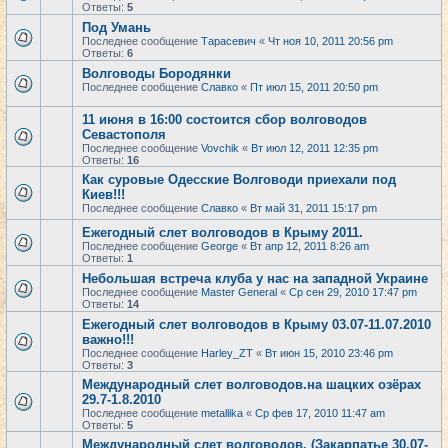
Ответы:
5
Под Умань
Последнее сообщение
Тарасевич
«
Чт ноя 10, 2011 20:56 pm
Ответы:
6
Волговоды Бородянки
Последнее сообщение
Славко
«
Пт июл 15, 2011 20:50 pm
11 июня в 16:00 состоится сбор волговодов
Севастополя
Последнее сообщение
Vovchik
«
Вт июл 12, 2011 12:35 pm
Ответы:
16
Как суровые Одесские Волговоди приехали под
Киев!!!
Последнее сообщение
Славко
«
Вт май 31, 2011 15:17 pm
Ежегодный слет волговодов в Крыму 2011.
Последнее сообщение
George
«
Вт апр 12, 2011 8:26 am
Ответы:
1
Небольшая встреча клуба у нас на западной Украине
Последнее сообщение
Master General
«
Ср сен 29, 2010 17:47 pm
Ответы:
14
Ежегодный слет волговодов в Крыму 03.07-11.07.2010
важно!!!
Последнее сообщение
Harley_ZT
«
Вт июн 15, 2010 23:46 pm
Ответы:
3
Международный слет волговодов.на шацких озёрах
29.7-1.8.2010
Последнее сообщение
metallika
«
Ср фев 17, 2010 11:47 am
Ответы:
5
Международный слет волговодов. (Закарпатье 30.07-