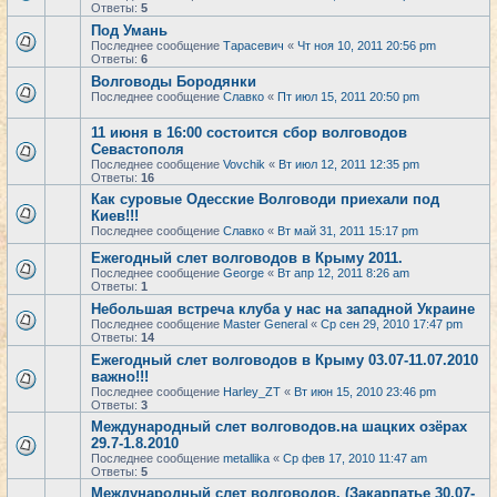
Ответы:
5
Под Умань
Последнее сообщение
Тарасевич
«
Чт ноя 10, 2011 20:56 pm
Ответы:
6
Волговоды Бородянки
Последнее сообщение
Славко
«
Пт июл 15, 2011 20:50 pm
11 июня в 16:00 состоится сбор волговодов
Севастополя
Последнее сообщение
Vovchik
«
Вт июл 12, 2011 12:35 pm
Ответы:
16
Как суровые Одесские Волговоди приехали под
Киев!!!
Последнее сообщение
Славко
«
Вт май 31, 2011 15:17 pm
Ежегодный слет волговодов в Крыму 2011.
Последнее сообщение
George
«
Вт апр 12, 2011 8:26 am
Ответы:
1
Небольшая встреча клуба у нас на западной Украине
Последнее сообщение
Master General
«
Ср сен 29, 2010 17:47 pm
Ответы:
14
Ежегодный слет волговодов в Крыму 03.07-11.07.2010
важно!!!
Последнее сообщение
Harley_ZT
«
Вт июн 15, 2010 23:46 pm
Ответы:
3
Международный слет волговодов.на шацких озёрах
29.7-1.8.2010
Последнее сообщение
metallika
«
Ср фев 17, 2010 11:47 am
Ответы:
5
Международный слет волговодов. (Закарпатье 30.07-