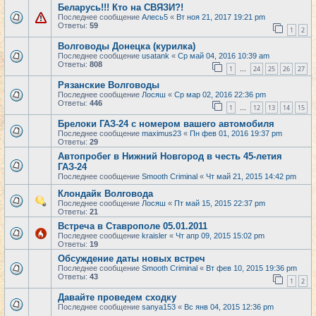
Беларусь!!! Кто на СВЯЗИ?!
Последнее сообщение
Алесь5
«
Вт ноя 21, 2017 19:21 pm
Ответы:
59
1
2
Волговоды Донецка (курилка)
Последнее сообщение
usatank
«
Ср май 04, 2016 10:39 am
Ответы:
808
1
24
25
26
27
…
Рязанские Волговоды
Последнее сообщение
Лосяш
«
Ср мар 02, 2016 22:36 pm
Ответы:
446
1
12
13
14
15
…
Брелоки ГАЗ-24 с номером вашего автомобиля
Последнее сообщение
maximus23
«
Пн фев 01, 2016 19:37 pm
Ответы:
29
Автопробег в Нижний Новгород в честь 45-летия
ГАЗ-24
Последнее сообщение
Smooth Criminal
«
Чт май 21, 2015 14:42 pm
Клондайк Волговода
Последнее сообщение
Лосяш
«
Пт май 15, 2015 22:37 pm
Ответы:
21
Встреча в Ставрополе 05.01.2011
Последнее сообщение
kraisler
«
Чт апр 09, 2015 15:02 pm
Ответы:
19
Обсуждение даты новых встреч
Последнее сообщение
Smooth Criminal
«
Вт фев 10, 2015 19:36 pm
Ответы:
43
1
2
Давайте проведем сходку
Последнее сообщение
sanya153
«
Вс янв 04, 2015 12:36 pm