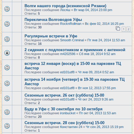
Волги нашего города (есенинской Рязани)
Последнее сообщение
Лосяш
«
Вт мар 04, 2014 23:00 pm
Ответы:
5
Перекличка Волговодов Уфы
Последнее сообщение
RocknRollman
«
Вс фев 02, 2014 16:25 pm
Ответы:
30
1
2
Регулярные встречи в Уфе
Последнее сообщение
Smooth Criminal
«
Пт янв 24, 2014 11:53 am
Ответы:
16
2 сидения с подлокотником и приемник с антенной
Последнее сообщение
m4202596
«
Сб янв 18, 2014 9:52 am
Ответы:
8
встреча 12 января (воскр) в 15-00 на парковке ТЦ
Амстор
Последнее сообщение
ed101utf8
«
Чт янв 09, 2014 0:52 am
встреча 14 ноября (четверг) в 19-30 на парковке ТЦ
Амстор
Последнее сообщение
ed101utf8
«
Вт ноя 12, 2013 17:55 pm
Сезонные встречи. 26 окт (суббота) 15-00
Последнее сообщение
ed101utf8
«
Чт окт 24, 2013 9:26 am
Ответы:
2
Буду в Уфе с 30 сентября по 10 октября
Последнее сообщение
ironbucket
«
Пт окт 04, 2013 11:53 am
Ответы:
20
Сезонные встречи. 28 сен (суббота) 15-00
Последнее сообщение
Константин-24
«
Чт сен 26, 2013 15:19 pm
Ответы:
1