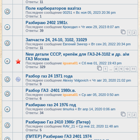
Ответы:
11
Поле карбюраторов ваз/газ
Последнее сообщение
00251
«
Вс ноя 05, 2023 20:36 pm
Ответы:
1
Разбираю 2402 1981г.
Последнее сообщение
Крокодил
«
Чт июн 29, 2023 8:07 am
Ответы:
39
1
2
Запчасти 24, 24-10, 3102, 31029
Последнее сообщение
Евгений Зингер
«
Вт сен 20, 2022 20:34 pm
Ответы:
11
New детали СССР, крепёж для ГАЗ-24-3102 и др. а/м
ГАЗ Москва
Последнее сообщение
iguana01
«
Сб янв 01, 2022 19:43 pm
Ответы:
329
1
8
9
10
11
…
Разбор газ 24 1971 года
Последнее сообщение
Alexey Volgovich
«
Чт авг 20, 2020 21:02 pm
Ответы:
9
Разбор ГАЗ -2401 1980г.в.
Последнее сообщение
iguana01
«
Ср авг 05, 2020 0:50 am
Ответы:
6
Разбираю газ 24 1976 год
Последнее сообщение
timurka
«
Вт апр 14, 2020 0:06 am
Ответы:
34
1
2
Разбираю Газ 2410 1986г (Питер)
Последнее сообщение
RAV_21
«
Ср янв 22, 2020 11:48 am
Ответы:
5
(ПИТЕР) Разбираю ГАЗ 2401 1974