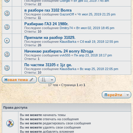
Последнее сообщение
Giorgio
«
Вт дек 03, 2019 7:45 am
Ответы:
22
в разборе газ 3102 Волга
Последнее сообщение
GazonOff
«
Чт июл 25, 2019 21:25 pm
Ответы:
11
Разбираю ГАЗ 24 1980г.
Последнее сообщение
Dmitry74
«
Вт июл 02, 2019 18:45 pm
Ответы:
10
Пригнали на разбор 31029.
Последнее сообщение
KlausBarka
«
Сб май 19, 2018 12:55 pm
Ответы:
26
Начинаю разбирать 24 волгу 82года
Последнее сообщение
vvk555
«
Пн апр 23, 2018 18:17 pm
Ответы:
1
По частям 31105 с 1jz ge.
Последнее сообщение
KlausBarka
«
Вс мар 25, 2018 22:05 pm
Ответы:
10
Новая тема
17 тем • Страница
1
из
1
Перейти
Права доступа
Вы
не можете
начинать темы
Вы
не можете
отвечать на сообщения
Вы
не можете
редактировать свои сообщения
Вы
не можете
удалять свои сообщения
Вы
не можете
добавлять вложения