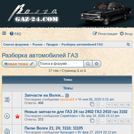
FAQ
Регистрация
Вход
П
Список форумов
Рынок
Продам
Разборка автомобилей ГАЗ
о
и
Разборка автомобилей ГАЗ
с
к
Поиск
Расширенный по
Новая тема
17 тем • Страница
1
из
1
Темы
Темы
Запчасти на Волги... )))
Последнее сообщение
iguana01
«
Чт ноя 06, 2025 0:15 am
Ответы:
406
1
11
12
13
14
…
Новые запчасти для ГАЗ 24 газ 2402 ГАЗ 2410 газ 3102
Последнее сообщение
СержНовоч
«
Вс апр 19, 2026 14:12 pm
Ответы:
372
1
10
11
12
13
…
Пилю Волги 21; 24; 3110; 31105
Последнее сообщение
Крокодил
«
Вт фев 27, 2024 20:13 pm