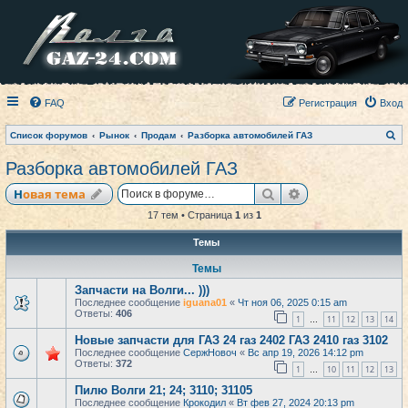
FAQ
Регистрация
Вход
П
Список форумов
Рынок
Продам
Разборка автомобилей ГАЗ
о
и
Разборка автомобилей ГАЗ
с
к
Поиск
Расширенный по
Новая тема
17 тем • Страница
1
из
1
Темы
Темы
Запчасти на Волги... )))
Последнее сообщение
iguana01
«
Чт ноя 06, 2025 0:15 am
Ответы:
406
1
11
12
13
14
…
Новые запчасти для ГАЗ 24 газ 2402 ГАЗ 2410 газ 3102
Последнее сообщение
СержНовоч
«
Вс апр 19, 2026 14:12 pm
Ответы:
372
1
10
11
12
13
…
Пилю Волги 21; 24; 3110; 31105
Последнее сообщение
Крокодил
«
Вт фев 27, 2024 20:13 pm