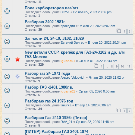
Ответы:
11
Поле карбюраторов ваз/газ
Последнее сообщение
00251
«
Вс ноя 05, 2023 20:36 pm
Ответы:
1
Разбираю 2402 1981г.
Последнее сообщение
Крокодил
«
Чт июн 29, 2023 8:07 am
Ответы:
39
1
2
Запчасти 24, 24-10, 3102, 31029
Последнее сообщение
Евгений Зингер
«
Вт сен 20, 2022 20:34 pm
Ответы:
11
New детали СССР, крепёж для ГАЗ-24-3102 и др. а/м
ГАЗ Москва
Последнее сообщение
iguana01
«
Сб янв 01, 2022 19:43 pm
Ответы:
329
1
8
9
10
11
…
Разбор газ 24 1971 года
Последнее сообщение
Alexey Volgovich
«
Чт авг 20, 2020 21:02 pm
Ответы:
9
Разбор ГАЗ -2401 1980г.в.
Последнее сообщение
iguana01
«
Ср авг 05, 2020 0:50 am
Ответы:
6
Разбираю газ 24 1976 год
Последнее сообщение
timurka
«
Вт апр 14, 2020 0:06 am
Ответы:
34
1
2
Разбираю Газ 2410 1986г (Питер)
Последнее сообщение
RAV_21
«
Ср янв 22, 2020 11:48 am
Ответы:
5
(ПИТЕР) Разбираю ГАЗ 2401 1974