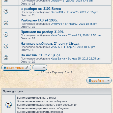
Последнее сообщение
Giorgio
«
Вт дек 03, 2019 7:45 am
Ответы:
22
в разборе газ 3102 Волга
Последнее сообщение
GazonOff
«
Чт июл 25, 2019 21:25 pm
Ответы:
11
Разбираю ГАЗ 24 1980г.
Последнее сообщение
Dmitry74
«
Вт июл 02, 2019 18:45 pm
Ответы:
10
Пригнали на разбор 31029.
Последнее сообщение
KlausBarka
«
Сб май 19, 2018 12:55 pm
Ответы:
26
Начинаю разбирать 24 волгу 82года
Последнее сообщение
vvk555
«
Пн апр 23, 2018 18:17 pm
Ответы:
1
По частям 31105 с 1jz ge.
Последнее сообщение
KlausBarka
«
Вс мар 25, 2018 22:05 pm
Ответы:
10
Новая тема
17 тем • Страница
1
из
1
Перейти
Права доступа
Вы
не можете
начинать темы
Вы
не можете
отвечать на сообщения
Вы
не можете
редактировать свои сообщения
Вы
не можете
удалять свои сообщения
Вы
не можете
добавлять вложения