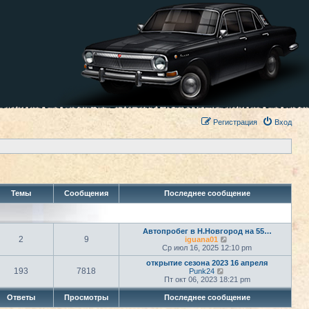
Регистрация
Вход
Темы
Сообщения
Последнее сообщение
Автопробег в Н.Новгород на 55…
2
9
П
iguana01
е
Ср июл 16, 2025 12:10 pm
р
открытие сезона 2023 16 апреля
е
193
7818
П
Punk24
й
е
Пт окт 06, 2023 18:21 pm
т
р
и
е
к
Ответы
Просмотры
Последнее сообщение
й
п