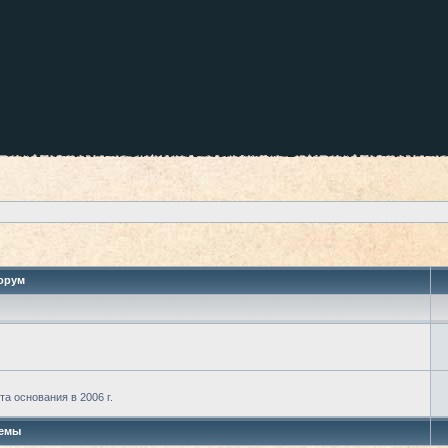
орум
а основания в 2006 г.
емы