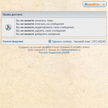
Перейти
Права доступа
Вы
не можете
начинать темы
Вы
не можете
отвечать на сообщения
Вы
не можете
редактировать свои сообщения
Вы
не можете
удалять свои сообщения
Вы
не можете
добавлять вложения
Список форумов
Удалить cookies
Часовой пояс:
UTC+03:00
Создано на основе
phpBB
® Forum Software © phpBB Limited
Style subsilver3.2. Design by
CabinetAdmina.ru
Русская поддержка phpBB