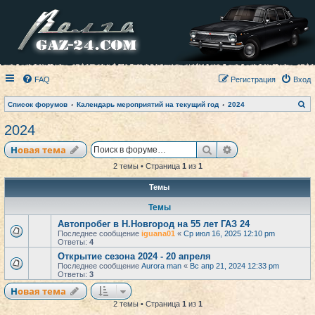
FAQ
Регистрация
Вход
П
Список форумов
Календарь мероприятий на текущий год
2024
о
и
2024
с
к
Поиск
Расширенный по
Новая тема
2 темы • Страница
1
из
1
Темы
Темы
Автопробег в Н.Новгород на 55 лет ГАЗ 24
Последнее сообщение
iguana01
«
Ср июл 16, 2025 12:10 pm
Ответы:
4
Открытие сезона 2024 - 20 апреля
Последнее сообщение
Aurora man
«
Вс апр 21, 2024 12:33 pm
Ответы:
3
Новая тема
2 темы • Страница
1
из
1