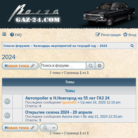
FAQ
Регистрация
Вход
П
Список форумов
Календарь мероприятий на текущий год
2024
о
и
2024
с
к
Поиск
Расширенный по
Новая тема
2 темы • Страница
1
из
1
Темы
Темы
Автопробег в Н.Новгород на 55 лет ГАЗ 24
Последнее сообщение
iguana01
«
Ср июл 16, 2025 12:10 pm
Ответы:
4
Открытие сезона 2024 - 20 апреля
Последнее сообщение
Aurora man
«
Вс апр 21, 2024 12:33 pm
Ответы:
3
Новая тема
2 темы • Страница
1
из
1