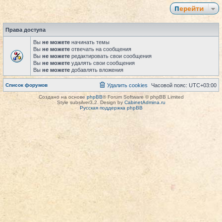
Перейти
Права доступа
Вы
не можете
начинать темы
Вы
не можете
отвечать на сообщения
Вы
не можете
редактировать свои сообщения
Вы
не можете
удалять свои сообщения
Вы
не можете
добавлять вложения
Список форумов
Удалить cookies
Часовой пояс:
UTC+03:00
Создано на основе
phpBB
® Forum Software © phpBB Limited
Style subsilver3.2. Design by
CabinetAdmina.ru
Русская поддержка phpBB