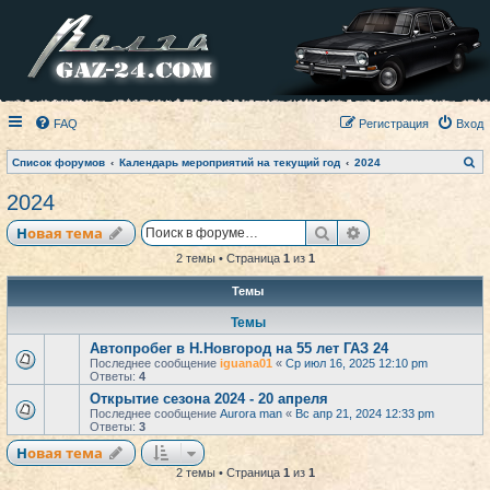
FAQ
Регистрация
Вход
П
Список форумов
Календарь мероприятий на текущий год
2024
о
и
2024
с
к
Поиск
Расширенный по
Новая тема
2 темы • Страница
1
из
1
Темы
Темы
Автопробег в Н.Новгород на 55 лет ГАЗ 24
Последнее сообщение
iguana01
«
Ср июл 16, 2025 12:10 pm
Ответы:
4
Открытие сезона 2024 - 20 апреля
Последнее сообщение
Aurora man
«
Вс апр 21, 2024 12:33 pm
Ответы:
3
Новая тема
2 темы • Страница
1
из
1