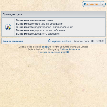
Перейти
Права доступа
Вы
не можете
начинать темы
Вы
не можете
отвечать на сообщения
Вы
не можете
редактировать свои сообщения
Вы
не можете
удалять свои сообщения
Вы
не можете
добавлять вложения
Список форумов
Удалить cookies
Часовой пояс:
UTC+03:00
Создано на основе
phpBB
® Forum Software © phpBB Limited
Style subsilver3.2. Design by
CabinetAdmina.ru
Русская поддержка phpBB