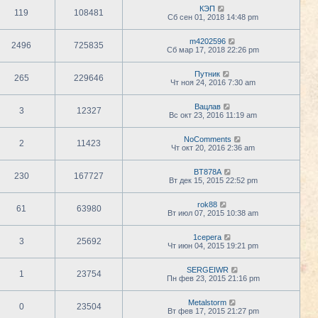
КЭП
119
108481
Сб сен 01, 2018 14:48 pm
m4202596
2496
725835
Сб мар 17, 2018 22:26 pm
Путник
265
229646
Чт ноя 24, 2016 7:30 am
Вацлав
3
12327
Вс окт 23, 2016 11:19 am
NoComments
2
11423
Чт окт 20, 2016 2:36 am
BT878A
230
167727
Вт дек 15, 2015 22:52 pm
rok88
61
63980
Вт июл 07, 2015 10:38 am
1cepera
3
25692
Чт июн 04, 2015 19:21 pm
SERGEIWR
1
23754
Пн фев 23, 2015 21:16 pm
Metalstorm
0
23504
Вт фев 17, 2015 21:27 pm