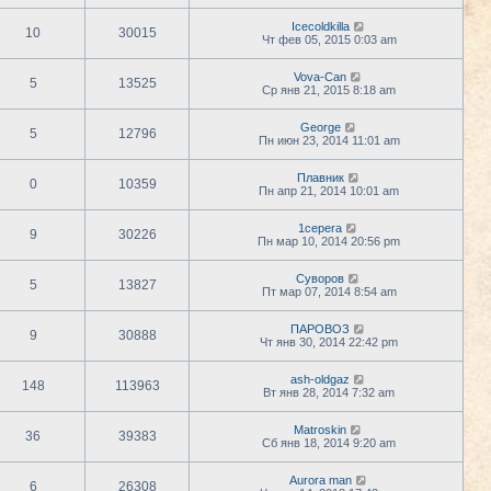
Icecoldkilla
10
30015
Чт фев 05, 2015 0:03 am
Vova-Can
5
13525
Ср янв 21, 2015 8:18 am
George
5
12796
Пн июн 23, 2014 11:01 am
Плавник
0
10359
Пн апр 21, 2014 10:01 am
1cepera
9
30226
Пн мар 10, 2014 20:56 pm
Суворов
5
13827
Пт мар 07, 2014 8:54 am
ПАРОВОЗ
9
30888
Чт янв 30, 2014 22:42 pm
ash-oldgaz
148
113963
Вт янв 28, 2014 7:32 am
Matroskin
36
39383
Сб янв 18, 2014 9:20 am
Aurora man
6
26308