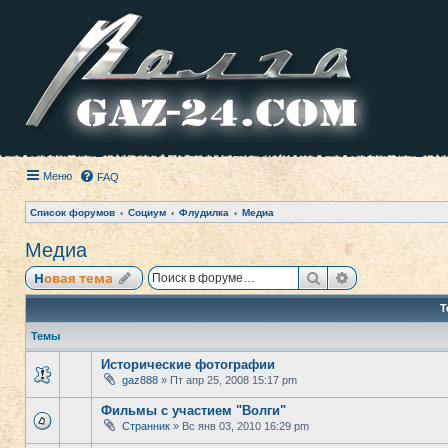
Меню
FAQ
Список форумов
Социум
Флудилка
Медиа
Медиа
Поиск
Расширенный
Новая тема
Т
Темы
Исторические фотографии
gaz888
» Пт апр 25, 2008 15:17 pm
Фильмы с участием "Волги"
Странник
» Вс янв 03, 2010 16:29 pm