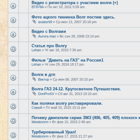
Видео с регистратора с участием волги (+)
BT878A
» Пн окт 10, 2011 5:59 am
Фото ацкого тюнинха Волг постим здесь.
aviator69
» Ср июн 13, 2007 20:18 pm
Видео с Волгами
Aurora man
» Вс сен 28, 2008 23:14 pm
Статья про Волгу
Lehan
» Чт авг 18, 2016 7:39 am
Фильм "Давить на ГАЗ" на Россия1
Lehan
» Чт сен 29, 2016 18:17 pm
Волги в дтп
Виктор
» Ср июн 06, 2007 20:15 pm
Волга ГАЗ 24-12. Кругосветное Путешествие.
DonProSV
» Сб авг 31, 2013 10:10 am
Как поляки волгу реставрировали.
Серый
» Пт май 15, 2015 15:11 pm
Почему двигатели серии ЗМЗ (406, 405, 409) плохого 
Metalstorm
» Вт фев 10, 2015 2:48 am
Турбированный Урал!
Metalstorm
» Вт фев 17, 2015 21:27 pm