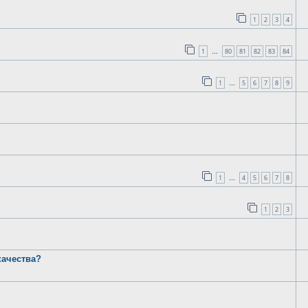
1
2
3
4
1
80
81
82
83
84
…
1
5
6
7
8
9
…
1
4
5
6
7
8
…
1
2
3
качества?