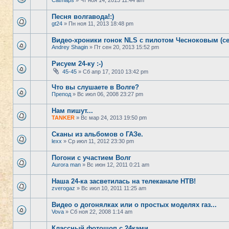
Catmaps
» Чт ноя 14, 2013 11:44 am
Песня волгавода!:)
gt24
» Пн ноя 11, 2013 18:48 pm
Видео-хроники гонок NLS с пилотом Чесноковым (се
Andrey Shagin
» Пт сен 20, 2013 15:52 pm
Рисуем 24-ку :-)
45-45
» Сб апр 17, 2010 13:42 pm
Что вы слушаете в Волге?
Препод
» Вс июл 06, 2008 23:27 pm
Нам пишут...
TANKER
» Вс мар 24, 2013 19:50 pm
Сканы из альбомов о ГАЗе.
lexx
» Ср июл 11, 2012 23:30 pm
Погони с участием Волг
Aurora man
» Вс июн 12, 2011 0:21 am
Наша 24-ка засветилась на телеканале НТВ!
zverogaz
» Вс июл 10, 2011 11:25 am
Видео о догонялках или о простых моделях газ...
Vova
» Сб ноя 22, 2008 1:14 am
Классный фотошоп с 24ками