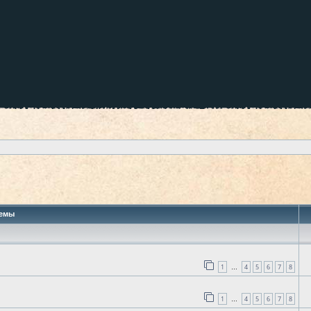
 поиск
емы
1
4
5
6
7
8
…
1
4
5
6
7
8
…