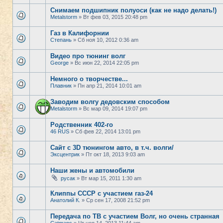
Снимаем подшипник полуоси (как не надо делать!)
Metalstorm
» Вт фев 03, 2015 20:48 pm
Газ в Калифорнии
Степань
» Сб ноя 10, 2012 0:36 am
Видео про тюнинг волг
George
» Вс июн 22, 2014 22:05 pm
Немного о творчестве...
Плавник
» Пн апр 21, 2014 10:01 am
Заводим волгу дедовским способом
Metalstorm
» Вс мар 09, 2014 19:07 pm
Родственник 402-го
46 RUS
» Сб фев 22, 2014 13:01 pm
Сайт с 3D тюнингом авто, в т.ч. волги/
Эксцентрик
» Пт окт 18, 2013 9:03 am
Наши жены и автомобили
русак
» Вт мар 15, 2011 1:30 am
Клиппы СССР с участием газ-24
Анатолий К.
» Ср сен 17, 2008 21:52 pm
Передача по ТВ с участием Волг, но очень странная