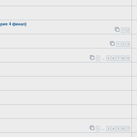
рия 4 финал)
1
2
1
2
3
1
5
6
7
8
9
…
1
3
4
5
6
7
…