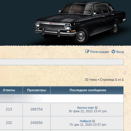
Регистрация
Вход
33 темы • Страница
1
из
1
Ответы
Просмотры
Последнее сообщение
Aurora man
213
266754
Вт фев 22, 2022 23:47 pm
Halfaxel
232
245050
Пт дек 11, 2020 23:37 pm