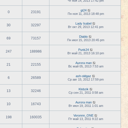
Чт ноя 14, 2013 17:42 pm
gt24
0
23191
Пн ноя 11, 2013 18:48 pm
Lady Isabel
30
32297
Вт окт 29, 2013 12:41 pm
Diablo
69
73157
Пн июл 15, 2013 20:45 pm
Punk24
247
188986
Вт май 21, 2013 16:10 pm
Aurora man
21
22155
Вс май 05, 2013 7:53 am
ash-oldgaz
6
26589
Ср авг 15, 2012 17:59 pm
Klobzik
13
32246
Ср сен 21, 2011 0:58 am
Aurora man
10
16743
Вт июл 19, 2011 1:01 am
Voronnn_ONE
198
160035
Пт май 13, 2011 9:22 am