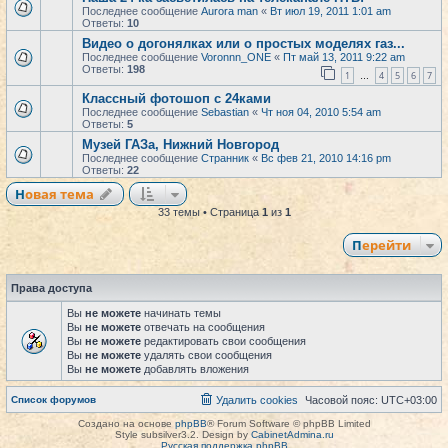
Последнее сообщение
Aurora man
«
Вт июл 19, 2011 1:01 am
Ответы:
10
Видео о догонялках или о простых моделях газ...
Последнее сообщение
Voronnn_ONE
«
Пт май 13, 2011 9:22 am
Ответы:
198
1
4
5
6
7
…
Классный фотошоп с 24ками
Последнее сообщение
Sebastian
«
Чт ноя 04, 2010 5:54 am
Ответы:
5
Музей ГАЗа, Нижний Новгород
Последнее сообщение
Странник
«
Вс фев 21, 2010 14:16 pm
Ответы:
22
Новая тема
33 темы • Страница
1
из
1
Перейти
Права доступа
Вы
не можете
начинать темы
Вы
не можете
отвечать на сообщения
Вы
не можете
редактировать свои сообщения
Вы
не можете
удалять свои сообщения
Вы
не можете
добавлять вложения
Список форумов
Удалить cookies
Часовой пояс:
UTC+03:00
Создано на основе
phpBB
® Forum Software © phpBB Limited
Style subsilver3.2. Design by
CabinetAdmina.ru
Русская поддержка phpBB