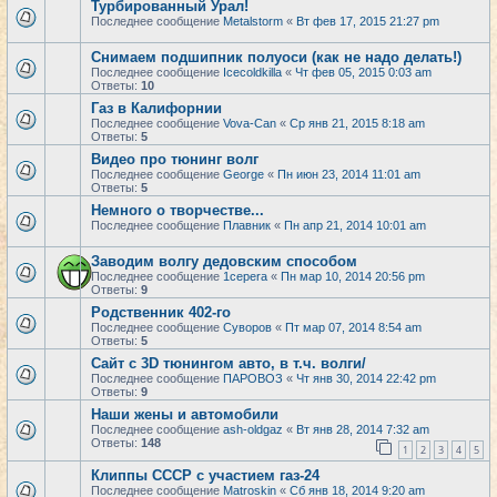
Турбированный Урал!
Последнее сообщение
Metalstorm
«
Вт фев 17, 2015 21:27 pm
Снимаем подшипник полуоси (как не надо делать!)
Последнее сообщение
Icecoldkilla
«
Чт фев 05, 2015 0:03 am
Ответы:
10
Газ в Калифорнии
Последнее сообщение
Vova-Can
«
Ср янв 21, 2015 8:18 am
Ответы:
5
Видео про тюнинг волг
Последнее сообщение
George
«
Пн июн 23, 2014 11:01 am
Ответы:
5
Немного о творчестве...
Последнее сообщение
Плавник
«
Пн апр 21, 2014 10:01 am
Заводим волгу дедовским способом
Последнее сообщение
1cepera
«
Пн мар 10, 2014 20:56 pm
Ответы:
9
Родственник 402-го
Последнее сообщение
Суворов
«
Пт мар 07, 2014 8:54 am
Ответы:
5
Сайт с 3D тюнингом авто, в т.ч. волги/
Последнее сообщение
ПАРОВОЗ
«
Чт янв 30, 2014 22:42 pm
Ответы:
9
Наши жены и автомобили
Последнее сообщение
ash-oldgaz
«
Вт янв 28, 2014 7:32 am
Ответы:
148
1
2
3
4
5
Клиппы СССР с участием газ-24
Последнее сообщение
Matroskin
«
Сб янв 18, 2014 9:20 am