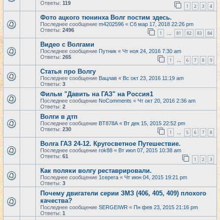
Ответы:
119
1
2
3
4
Фото ацкого тюнинха Волг постим здесь.
Последнее сообщение
m4202596
«
Сб мар 17, 2018 22:26 pm
Ответы:
2496
1
81
82
83
84
…
Видео с Волгами
Последнее сообщение
Путник
«
Чт ноя 24, 2016 7:30 am
Ответы:
265
1
6
7
8
9
…
Статья про Волгу
Последнее сообщение
Вацлав
«
Вс окт 23, 2016 11:19 am
Ответы:
3
Фильм "Давить на ГАЗ" на Россия1
Последнее сообщение
NoComments
«
Чт окт 20, 2016 2:36 am
Ответы:
2
Волги в дтп
Последнее сообщение
BT878A
«
Вт дек 15, 2015 22:52 pm
Ответы:
230
1
5
6
7
8
…
Волга ГАЗ 24-12. Кругосветное Путешествие.
Последнее сообщение
rok88
«
Вт июл 07, 2015 10:38 am
Ответы:
61
1
2
3
Как поляки волгу реставрировали.
Последнее сообщение
1cepera
«
Чт июн 04, 2015 19:21 pm
Ответы:
3
Почему двигатели серии ЗМЗ (406, 405, 409) плохого
качества?
Последнее сообщение
SERGEIWR
«
Пн фев 23, 2015 21:16 pm
Ответы:
1