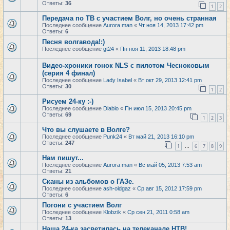
Ответы:
36
1
2
Передача по ТВ с участием Волг, но очень странная
Последнее сообщение
Aurora man
«
Чт ноя 14, 2013 17:42 pm
Ответы:
6
Песня волгавода!:)
Последнее сообщение
gt24
«
Пн ноя 11, 2013 18:48 pm
Видео-хроники гонок NLS с пилотом Чесноковым
(серия 4 финал)
Последнее сообщение
Lady Isabel
«
Вт окт 29, 2013 12:41 pm
Ответы:
30
1
2
Рисуем 24-ку :-)
Последнее сообщение
Diablo
«
Пн июл 15, 2013 20:45 pm
Ответы:
69
1
2
3
Что вы слушаете в Волге?
Последнее сообщение
Punk24
«
Вт май 21, 2013 16:10 pm
Ответы:
247
1
6
7
8
9
…
Нам пишут...
Последнее сообщение
Aurora man
«
Вс май 05, 2013 7:53 am
Ответы:
21
Сканы из альбомов о ГАЗе.
Последнее сообщение
ash-oldgaz
«
Ср авг 15, 2012 17:59 pm
Ответы:
6
Погони с участием Волг
Последнее сообщение
Klobzik
«
Ср сен 21, 2011 0:58 am
Ответы:
13
Наша 24-ка засветилась на телеканале НТВ!