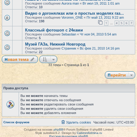
Последнее сообщение
Aurora man
«
Вт июл 19, 2011 1:01 am
Ответы:
10
Видео о догонялках или о простых моделях газ...
Последнее сообщение
Voronnn_ONE
«
Пт май 13, 2011 9:22 am
Ответы:
198
1
4
5
6
7
…
Классный фотошоп с 24ками
Последнее сообщение
Sebastian
«
Чт ноя 04, 2010 5:54 am
Ответы:
5
Музей ГАЗа, Нижний Новгород
Последнее сообщение
Странник
«
Вс фев 21, 2010 14:16 pm
Ответы:
22
Новая тема
33 темы • Страница
1
из
1
Перейти
Права доступа
Вы
не можете
начинать темы
Вы
не можете
отвечать на сообщения
Вы
не можете
редактировать свои сообщения
Вы
не можете
удалять свои сообщения
Вы
не можете
добавлять вложения
Список форумов
Удалить cookies
Часовой пояс:
UTC+03:00
Создано на основе
phpBB
® Forum Software © phpBB Limited
Style subsilver3.2. Design by
CabinetAdmina.ru
Русская поддержка phpBB