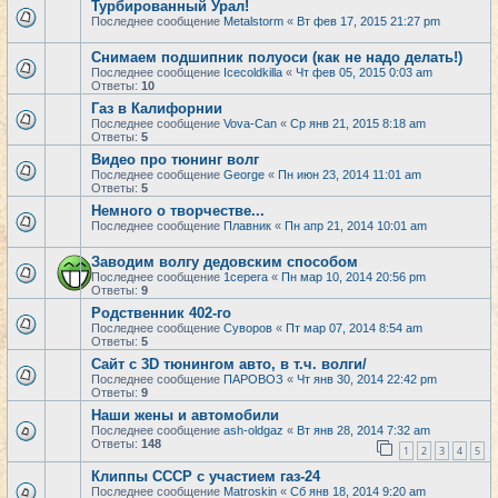
Турбированный Урал!
Последнее сообщение
Metalstorm
«
Вт фев 17, 2015 21:27 pm
Снимаем подшипник полуоси (как не надо делать!)
Последнее сообщение
Icecoldkilla
«
Чт фев 05, 2015 0:03 am
Ответы:
10
Газ в Калифорнии
Последнее сообщение
Vova-Can
«
Ср янв 21, 2015 8:18 am
Ответы:
5
Видео про тюнинг волг
Последнее сообщение
George
«
Пн июн 23, 2014 11:01 am
Ответы:
5
Немного о творчестве...
Последнее сообщение
Плавник
«
Пн апр 21, 2014 10:01 am
Заводим волгу дедовским способом
Последнее сообщение
1cepera
«
Пн мар 10, 2014 20:56 pm
Ответы:
9
Родственник 402-го
Последнее сообщение
Суворов
«
Пт мар 07, 2014 8:54 am
Ответы:
5
Сайт с 3D тюнингом авто, в т.ч. волги/
Последнее сообщение
ПАРОВОЗ
«
Чт янв 30, 2014 22:42 pm
Ответы:
9
Наши жены и автомобили
Последнее сообщение
ash-oldgaz
«
Вт янв 28, 2014 7:32 am
Ответы:
148
1
2
3
4
5
Клиппы СССР с участием газ-24
Последнее сообщение
Matroskin
«
Сб янв 18, 2014 9:20 am