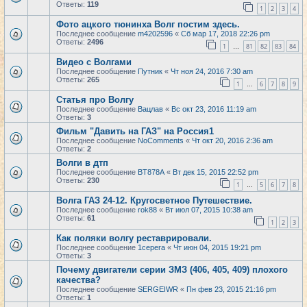
Ответы:
119
1
2
3
4
Фото ацкого тюнинха Волг постим здесь.
Последнее сообщение
m4202596
«
Сб мар 17, 2018 22:26 pm
Ответы:
2496
1
81
82
83
84
…
Видео с Волгами
Последнее сообщение
Путник
«
Чт ноя 24, 2016 7:30 am
Ответы:
265
1
6
7
8
9
…
Статья про Волгу
Последнее сообщение
Вацлав
«
Вс окт 23, 2016 11:19 am
Ответы:
3
Фильм "Давить на ГАЗ" на Россия1
Последнее сообщение
NoComments
«
Чт окт 20, 2016 2:36 am
Ответы:
2
Волги в дтп
Последнее сообщение
BT878A
«
Вт дек 15, 2015 22:52 pm
Ответы:
230
1
5
6
7
8
…
Волга ГАЗ 24-12. Кругосветное Путешествие.
Последнее сообщение
rok88
«
Вт июл 07, 2015 10:38 am
Ответы:
61
1
2
3
Как поляки волгу реставрировали.
Последнее сообщение
1cepera
«
Чт июн 04, 2015 19:21 pm
Ответы:
3
Почему двигатели серии ЗМЗ (406, 405, 409) плохого
качества?
Последнее сообщение
SERGEIWR
«
Пн фев 23, 2015 21:16 pm
Ответы:
1