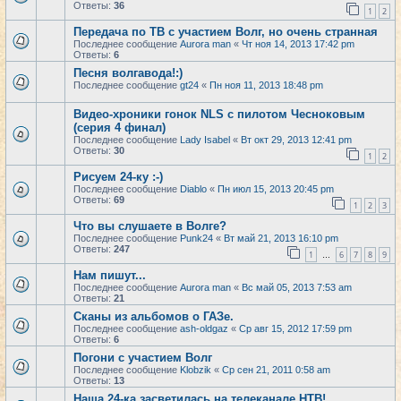
Ответы:
36
1
2
Передача по ТВ с участием Волг, но очень странная
Последнее сообщение
Aurora man
«
Чт ноя 14, 2013 17:42 pm
Ответы:
6
Песня волгавода!:)
Последнее сообщение
gt24
«
Пн ноя 11, 2013 18:48 pm
Видео-хроники гонок NLS с пилотом Чесноковым
(серия 4 финал)
Последнее сообщение
Lady Isabel
«
Вт окт 29, 2013 12:41 pm
Ответы:
30
1
2
Рисуем 24-ку :-)
Последнее сообщение
Diablo
«
Пн июл 15, 2013 20:45 pm
Ответы:
69
1
2
3
Что вы слушаете в Волге?
Последнее сообщение
Punk24
«
Вт май 21, 2013 16:10 pm
Ответы:
247
1
6
7
8
9
…
Нам пишут...
Последнее сообщение
Aurora man
«
Вс май 05, 2013 7:53 am
Ответы:
21
Сканы из альбомов о ГАЗе.
Последнее сообщение
ash-oldgaz
«
Ср авг 15, 2012 17:59 pm
Ответы:
6
Погони с участием Волг
Последнее сообщение
Klobzik
«
Ср сен 21, 2011 0:58 am
Ответы:
13
Наша 24-ка засветилась на телеканале НТВ!