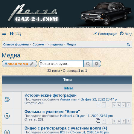
FAQ
Регистрация
Вход
П
Список форумов
Социум
Флудилка
Медиа
о
и
Медиа
с
к
Поиск
Расширенный по
Новая тема
33 темы • Страница
1
из
1
Темы
Темы
Исторические фотографии
Последнее сообщение
Aurora man
«
Вт фев 22, 2022 23:47 pm
Ответы:
213
1
5
6
7
8
…
Фильмы с участием "Волги"
Последнее сообщение
Halfaxel
«
Пт дек 11, 2020 23:37 pm
Ответы:
232
1
5
6
7
8
…
Видео с регистратора с участием волги (+)
Последнее сообщение
КЭП
«
Сб сен 01, 2018 14:48 pm