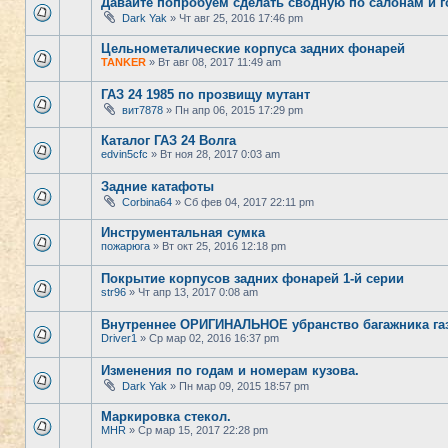
Давайте попробуем сделать сводную по салонам и 
Dark Yak
» Чт авг 25, 2016 17:46 pm
Цельнометалические корпуса задних фонарей
TANKER
» Вт авг 08, 2017 11:49 am
ГАЗ 24 1985 по прозвищу мутант
вит7878
» Пн апр 06, 2015 17:29 pm
Каталог ГАЗ 24 Волга
edvin5cfc
» Вт ноя 28, 2017 0:03 am
Задние катафоты
Corbina64
» Сб фев 04, 2017 22:11 pm
Инструментальная сумка
пожарюга
» Вт окт 25, 2016 12:18 pm
Покрытие корпусов задних фонарей 1-й серии
str96
» Чт апр 13, 2017 0:08 am
Внутреннее ОРИГИНАЛЬНОЕ убранство багажника газ
Driver1
» Ср мар 02, 2016 16:37 pm
Изменения по годам и номерам кузова.
Dark Yak
» Пн мар 09, 2015 18:57 pm
Маркировка стекол.
MHR
» Ср мар 15, 2017 22:28 pm