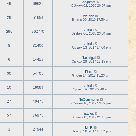
Adgamat
49
69621
Сб июн 02, 2018 20:37 pm
vvk555
29
51659
Вт апр 03, 2018 17:50 pm
vakula
290
262770
Вт фев 06, 2018 23:34 pm
vakula
8
31400
Ср дек 13, 2017 14:00 pm
Nachtigall
6
14415
Ср ноя 29, 2017 12:15 pm
Firuz
30
54705
Чт сен 14, 2017 13:23 pm
vakula
10
18089
Ср авг 09, 2017 9:49 am
NoComments
27
49475
Сб июн 10, 2017 13:29 pm
пасюк
57
76975
Вс мар 19, 2017 21:18 pm
MHR
3
27944
Чт мар 16, 2017 19:52 pm