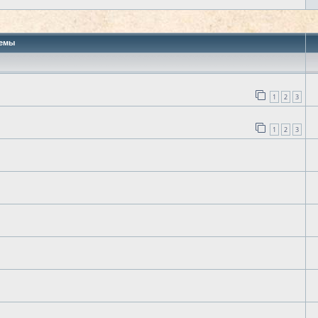
 поиск
емы
1
2
3
1
2
3