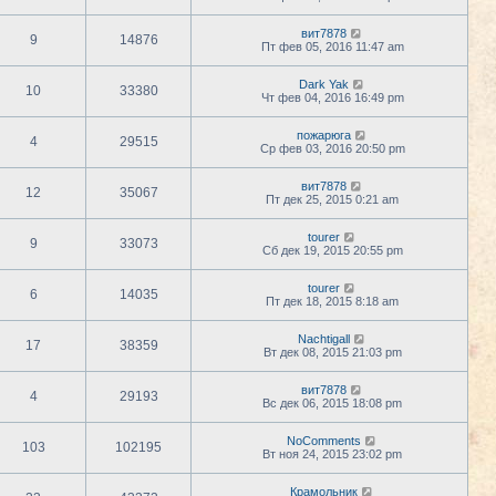
вит7878
9
14876
Пт фев 05, 2016 11:47 am
Dark Yak
10
33380
Чт фев 04, 2016 16:49 pm
пожарюга
4
29515
Ср фев 03, 2016 20:50 pm
вит7878
12
35067
Пт дек 25, 2015 0:21 am
tourer
9
33073
Сб дек 19, 2015 20:55 pm
tourer
6
14035
Пт дек 18, 2015 8:18 am
Nachtigall
17
38359
Вт дек 08, 2015 21:03 pm
вит7878
4
29193
Вс дек 06, 2015 18:08 pm
NoComments
103
102195
Вт ноя 24, 2015 23:02 pm
Крамольник