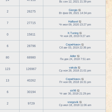
24
47956
Вс сен 12, 2021 21:39 pm
Giorgio
2
26275
Вт фев 09, 2021 14:34 pm
Halfaxel
7
27715
Чт июл 09, 2020 23:27 pm
X-Tuning
0
15811
Чт ноя 28, 2019 9:27 am
СержНовоч
6
28796
Сб авг 03, 2019 22:36 pm
Adler
80
68980
Пн дек 24, 2018 7:51 am
vakula
123
126967
Ср ноя 28, 2018 21:01 pm
СержНовоч
13
40262
Пт ноя 09, 2018 16:31 pm
str96
6
30194
Чт авг 30, 2018 21:29 pm
snegovik
2
9729
Ср июл 18, 2018 11:06 am