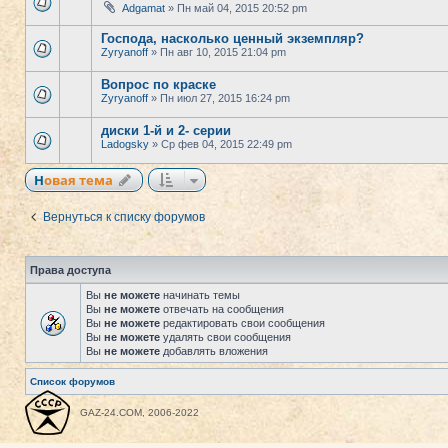
Adgamat
» Пн май 04, 2015 20:52 pm
Господа, насколько ценный экземпляр?
Zyryanoff
» Пн авг 10, 2015 21:04 pm
Вопрос по краске
Zyryanoff
» Пн июл 27, 2015 16:24 pm
диски 1-й и 2- серии
Ladogsky
» Ср фев 04, 2015 22:49 pm
Новая тема
Вернуться к списку форумов
Права доступа
Вы
не можете
начинать темы
Вы
не можете
отвечать на сообщения
Вы
не можете
редактировать свои сообщения
Вы
не можете
удалять свои сообщения
Вы
не можете
добавлять вложения
Список форумов
GAZ-24.COM, 2006-2022