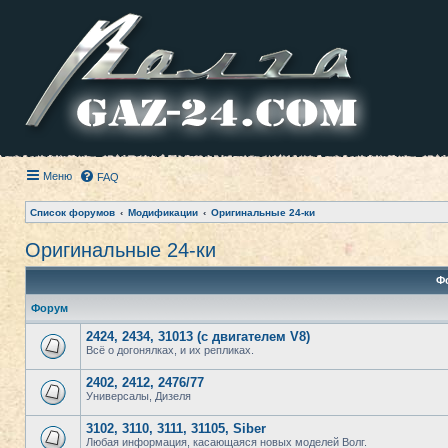
Меню
FAQ
Список форумов
Модификации
Оригинальные 24-ки
Оригинальные 24-ки
Ф
Форум
2424, 2434, 31013 (с двигателем V8)
Всё о догонялках, и их репликах.
2402, 2412, 2476/77
Универсалы, Дизеля
3102, 3110, 3111, 31105, Siber
Любая информация, касающаяся новых моделей Волг.