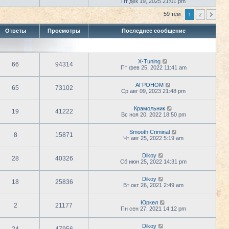
е
Пт дек 19, 2025 21:01 pm
т
с
р
и
л
е
к
1
2
59 тем
След.
е
й
п
д
т
о
н
Ответы
Просмотры
Последнее сообщение
и
с
е
к
л
м
п
е
у
о
д
с
с
н
о
X-Tuning
л
е
66
94314
о
Пт фев 25, 2022 11:41 am
е
м
б
д
у
щ
н
с
АГРОНОМ
е
е
65
73102
о
Ср авг 09, 2023 21:48 pm
н
м
о
и
у
б
ю
с
щ
Крамольник
19
41222
о
е
Вс ноя 20, 2022 18:50 pm
о
н
б
и
щ
ю
Smooth Criminal
8
15871
е
Чт авг 25, 2022 5:19 am
н
и
ю
Dikoy
28
40326
Сб июн 25, 2022 14:31 pm
Dikoy
18
25836
Вт окт 26, 2021 2:49 am
Юркел
2
21177
Пн сен 27, 2021 14:12 pm
Dikoy