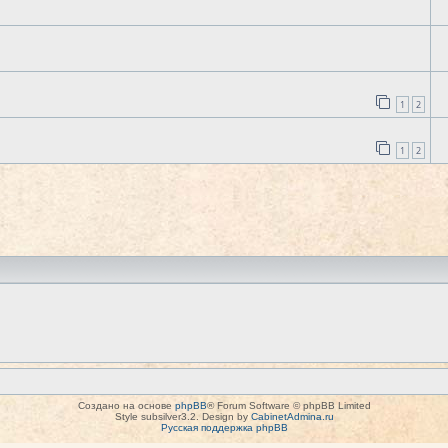
1
2
1
2
Создано на основе
phpBB
® Forum Software © phpBB Limited
Style subsilver3.2. Design by
CabinetAdmina.ru
Русская поддержка phpBB