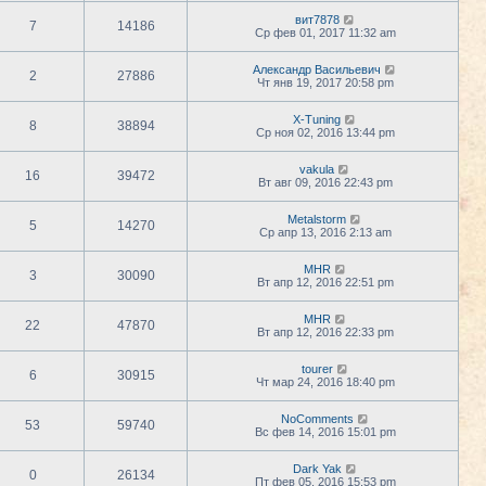
вит7878
7
14186
Ср фев 01, 2017 11:32 am
Александр Васильевич
2
27886
Чт янв 19, 2017 20:58 pm
X-Tuning
8
38894
Ср ноя 02, 2016 13:44 pm
vakula
16
39472
Вт авг 09, 2016 22:43 pm
Metalstorm
5
14270
Ср апр 13, 2016 2:13 am
MHR
3
30090
Вт апр 12, 2016 22:51 pm
MHR
22
47870
Вт апр 12, 2016 22:33 pm
tourer
6
30915
Чт мар 24, 2016 18:40 pm
NoComments
53
59740
Вс фев 14, 2016 15:01 pm
Dark Yak
0
26134
Пт фев 05, 2016 15:53 pm