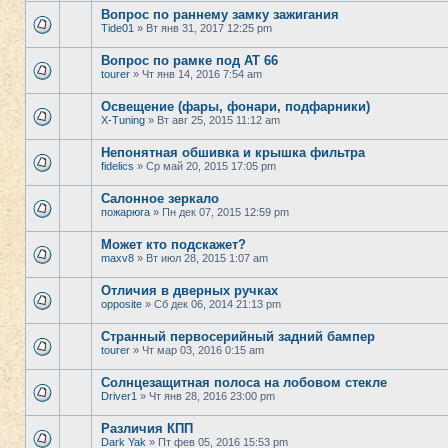
Вопрос по раннему замку зажигания
Tide01
» Вт янв 31, 2017 12:25 pm
Вопрос по рамке под АТ 66
tourer
» Чт янв 14, 2016 7:54 am
Освещение (фары, фонари, подфарники)
X-Tuning
» Вт авг 25, 2015 11:12 am
Непонятная обшивка и крышка фильтра
fidelics
» Ср май 20, 2015 17:05 pm
Салонное зеркало
пожарюга
» Пн дек 07, 2015 12:59 pm
Может кто подскажет?
maxv8
» Вт июл 28, 2015 1:07 am
Отличия в дверных ручках
opposite
» Сб дек 06, 2014 21:13 pm
Странный первосерийный задний бампер
tourer
» Чт мар 03, 2016 0:15 am
Солнцезащитная полоса на лобовом стекле
Driver1
» Чт янв 28, 2016 23:00 pm
Различия КПП
Dark Yak
» Пт фев 05, 2016 15:53 pm