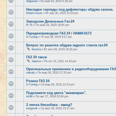
Adgamat
» Пн май 04, 2015 6:28 am
Накладки торпеды под дефлекторы обдува салона.
Rebel rouser
» Вт апр 30, 2019 21:53 pm
Заводские Дизельные Газ-24
R-75
» Пн май 18, 2020 18:55 pm
Переднеприводная ГАЗ 24 / НАМИ-0173
X-Tuning
» Чт ноя 28, 2019 9:27 am
Вопрос по решетке обдува заднего стекла газ-24
timurka
» Вт июл 09, 2019 16:26 pm
ГАЗ 24 такси
Завхоз
» Пн окт 31, 2011 14:18 pm
Оригинальные приемники и радиооборудование ГАЗ-
vakula
» Пн мар 30, 2015 17:10 pm
Резина ГАЗ 24
X-Tuning
» Сб мар 28, 2015 13:14 pm
Подскажите код цвета "аквамарин".
str96
» Пн авг 27, 2018 23:56 pm
2 лючка бензобака - завод?
snegovik
» Ср июл 18, 2018 10:17 am