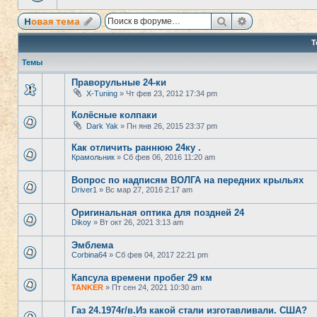
Поиск
Расширенный
Новая тема
Т
Темы
Праворульные 24-ки
X-Tuning
» Чт фев 23, 2012 17:34 pm
Колёсные колпаки
Dark Yak
» Пн янв 26, 2015 23:37 pm
Как отличить раннюю 24ку .
Крамольник
» Сб фев 06, 2016 11:20 am
Вопрос по надписям ВОЛГА на передних крыльях
Driver1
» Вс мар 27, 2016 2:17 am
Оригинальная оптика для поздней 24
Dikoy
» Вт окт 26, 2021 3:13 am
Эмблема
Corbina64
» Сб фев 04, 2017 22:21 pm
Капсула времени пробег 29 км
TANKER
» Пт сен 24, 2021 10:30 am
Газ 24.1974г/в.Из какой стали изготавливали. США?