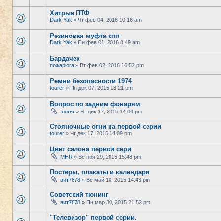
Хитрые ПТФ
Dark Yak
» Чт фев 04, 2016 10:16 am
Резиновая муфта кпп
Dark Yak
» Пн фев 01, 2016 8:49 am
Бардачек
пожарюга
» Вт фев 02, 2016 16:52 pm
Ремни безопасности 1974
tourer
» Пн дек 07, 2015 18:21 pm
Вопрос по задним фонарям
tourer
» Чт дек 17, 2015 14:04 pm
Стояночные огни на первой серии
tourer
» Чт дек 17, 2015 14:09 pm
Цвет салона первой сери
MHR
» Вс ноя 29, 2015 15:48 pm
Постеры, плакаты и календари
вит7878
» Вс май 10, 2015 14:43 pm
Советский тюнинг
вит7878
» Пн мар 30, 2015 21:52 pm
"Телевизор" первой серии.