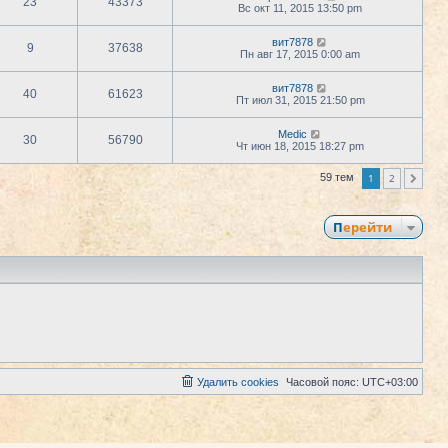
23
43373
Вс окт 11, 2015 13:50 pm
вит7878
9
37638
Пн авг 17, 2015 0:00 am
вит7878
40
61623
Пт июл 31, 2015 21:50 pm
Medic
30
56790
Чт июн 18, 2015 18:27 pm
1
2
59 тем
След.
Перейти
Удалить cookies
Часовой пояс:
UTC+03:00