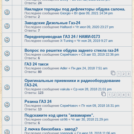
Ответы:
24
Накладки торпеды под дефлекторы обдува салона.
Последнее сообщение
Giorgio
«
Вт фев 09, 2021 14:34 pm
Ответы:
2
Заводские Дизельные Газ-24
Последнее сообщение
Halfaxel
«
Чт июл 09, 2020 23:27 pm
Ответы:
7
Переднеприводная ГАЗ 24 / НАМИ-0173
Последнее сообщение
X-Tuning
«
Чт ноя 28, 2019 9:27 am
Вопрос по решетке обдува заднего стекла газ-24
Последнее сообщение
СержНовоч
«
Сб авг 03, 2019 22:36 pm
Ответы:
6
ГАЗ 24 такси
Последнее сообщение
Adler
«
Пн дек 24, 2018 7:51 am
Ответы:
80
1
2
3
Оригинальные приемники и радиооборудование
ГАЗ-24.
Последнее сообщение
vakula
«
Ср ноя 28, 2018 21:01 pm
Ответы:
123
1
2
3
4
5
Резина ГАЗ 24
Последнее сообщение
СержНовоч
«
Пт ноя 09, 2018 16:31 pm
Ответы:
13
Подскажите код цвета "аквамарин".
Последнее сообщение
str96
«
Чт авг 30, 2018 21:29 pm
Ответы:
6
2 лючка бензобака - завод?
Последнее сообщение
snegovik
«
Ср июл 18, 2018 11:06 am