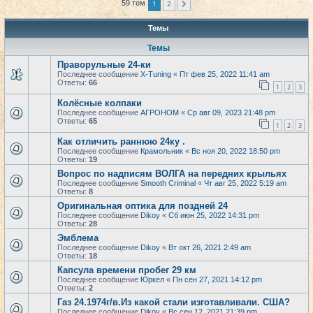
1
2
59 тем
След.
Темы
Темы
Праворульные 24-ки
Последнее сообщение
X-Tuning
«
Пт фев 25, 2022 11:41 am
Ответы:
66
1
2
3
Колёсные колпаки
Последнее сообщение
АГРОНОМ
«
Ср авг 09, 2023 21:48 pm
Ответы:
65
1
2
3
Как отличить раннюю 24ку .
Последнее сообщение
Крамольник
«
Вс ноя 20, 2022 18:50 pm
Ответы:
19
Вопрос по надписям ВОЛГА на передних крыльях
Последнее сообщение
Smooth Criminal
«
Чт авг 25, 2022 5:19 am
Ответы:
8
Оригинальная оптика для поздней 24
Последнее сообщение
Dikoy
«
Сб июн 25, 2022 14:31 pm
Ответы:
28
Эмблема
Последнее сообщение
Dikoy
«
Вт окт 26, 2021 2:49 am
Ответы:
18
Капсула времени пробег 29 км
Последнее сообщение
Юркел
«
Пн сен 27, 2021 14:12 pm
Ответы:
2
Газ 24.1974г/в.Из какой стали изготавливали. США?
Последнее сообщение
Dikoy
«
Вс сен 12, 2021 21:39 pm