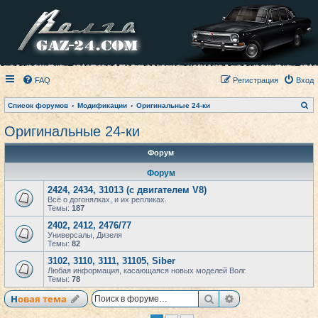
FAQ
Регистрация
Вход
П
Список форумов
Модификации
Оригинальные 24-ки
о
и
Оригинальные 24-ки
с
к
Форум
Форум
2424, 2434, 31013 (с двигателем V8)
Всё о догонялках, и их репликах.
Темы:
187
2402, 2412, 2476/77
Универсалы, Дизеля
Темы:
82
3102, 3110, 3111, 31105, Siber
Любая информация, касающаяся новых моделей Волг.
Темы:
78
Поиск
Расширенный по
Новая тема