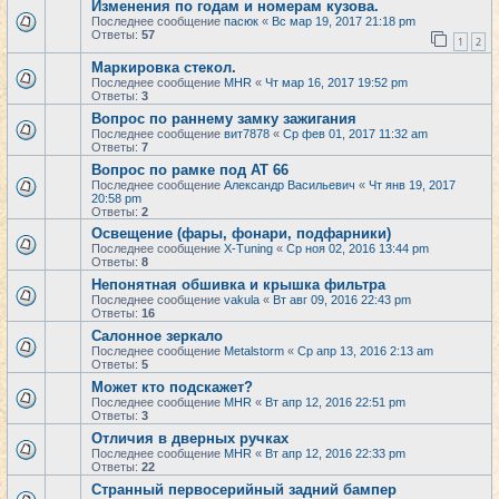
Изменения по годам и номерам кузова.
Последнее сообщение
пасюк
«
Вс мар 19, 2017 21:18 pm
Ответы:
57
1
2
Маркировка стекол.
Последнее сообщение
MHR
«
Чт мар 16, 2017 19:52 pm
Ответы:
3
Вопрос по раннему замку зажигания
Последнее сообщение
вит7878
«
Ср фев 01, 2017 11:32 am
Ответы:
7
Вопрос по рамке под АТ 66
Последнее сообщение
Александр Васильевич
«
Чт янв 19, 2017
20:58 pm
Ответы:
2
Освещение (фары, фонари, подфарники)
Последнее сообщение
X-Tuning
«
Ср ноя 02, 2016 13:44 pm
Ответы:
8
Непонятная обшивка и крышка фильтра
Последнее сообщение
vakula
«
Вт авг 09, 2016 22:43 pm
Ответы:
16
Салонное зеркало
Последнее сообщение
Metalstorm
«
Ср апр 13, 2016 2:13 am
Ответы:
5
Может кто подскажет?
Последнее сообщение
MHR
«
Вт апр 12, 2016 22:51 pm
Ответы:
3
Отличия в дверных ручках
Последнее сообщение
MHR
«
Вт апр 12, 2016 22:33 pm
Ответы:
22
Странный первосерийный задний бампер