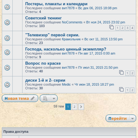
Постеры, плакаты и календари
Последнее сообщение
вит7878
«
Вс дек 06, 2015 18:08 pm
Ответы:
4
Советский тюнинг
Последнее сообщение
NoComments
«
Вт ноя 24, 2015 23:02 pm
Ответы:
103
1
2
3
4
"Телевизор" первой серии.
Последнее сообщение
Крамольник
«
Вс окт 11, 2015 13:50 pm
Ответы:
23
Господа, насколько ценный экземпляр?
Последнее сообщение
вит7878
«
Пн авг 17, 2015 0:00 am
Ответы:
9
Вопрос по краске
Последнее сообщение
вит7878
«
Пт июл 31, 2015 21:50 pm
Ответы:
40
1
2
диски 1-й и 2- серии
Последнее сообщение
Medic
«
Чт июн 18, 2015 18:27 pm
Ответы:
30
1
2
Новая тема
1
2
59 тем
След.
Перейти
Права доступа