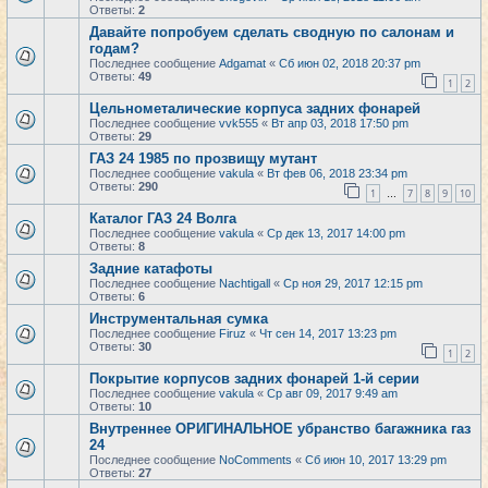
Ответы:
2
Давайте попробуем сделать сводную по салонам и
годам?
Последнее сообщение
Adgamat
«
Сб июн 02, 2018 20:37 pm
Ответы:
49
1
2
Цельнометалические корпуса задних фонарей
Последнее сообщение
vvk555
«
Вт апр 03, 2018 17:50 pm
Ответы:
29
ГАЗ 24 1985 по прозвищу мутант
Последнее сообщение
vakula
«
Вт фев 06, 2018 23:34 pm
Ответы:
290
1
7
8
9
10
…
Каталог ГАЗ 24 Волга
Последнее сообщение
vakula
«
Ср дек 13, 2017 14:00 pm
Ответы:
8
Задние катафоты
Последнее сообщение
Nachtigall
«
Ср ноя 29, 2017 12:15 pm
Ответы:
6
Инструментальная сумка
Последнее сообщение
Firuz
«
Чт сен 14, 2017 13:23 pm
Ответы:
30
1
2
Покрытие корпусов задних фонарей 1-й серии
Последнее сообщение
vakula
«
Ср авг 09, 2017 9:49 am
Ответы:
10
Внутреннее ОРИГИНАЛЬНОЕ убранство багажника газ
24
Последнее сообщение
NoComments
«
Сб июн 10, 2017 13:29 pm
Ответы:
27