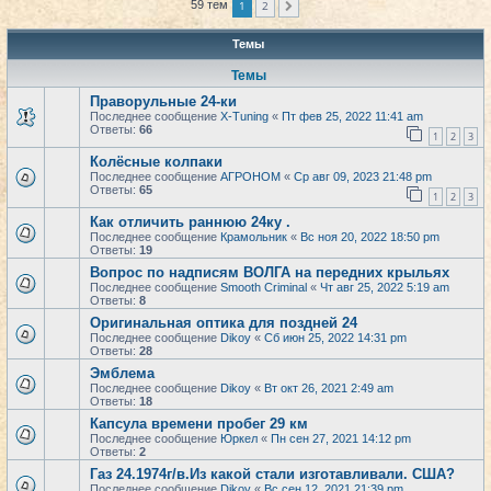
1
2
59 тем
След.
Темы
Темы
Праворульные 24-ки
Последнее сообщение
X-Tuning
«
Пт фев 25, 2022 11:41 am
Ответы:
66
1
2
3
Колёсные колпаки
Последнее сообщение
АГРОНОМ
«
Ср авг 09, 2023 21:48 pm
Ответы:
65
1
2
3
Как отличить раннюю 24ку .
Последнее сообщение
Крамольник
«
Вс ноя 20, 2022 18:50 pm
Ответы:
19
Вопрос по надписям ВОЛГА на передних крыльях
Последнее сообщение
Smooth Criminal
«
Чт авг 25, 2022 5:19 am
Ответы:
8
Оригинальная оптика для поздней 24
Последнее сообщение
Dikoy
«
Сб июн 25, 2022 14:31 pm
Ответы:
28
Эмблема
Последнее сообщение
Dikoy
«
Вт окт 26, 2021 2:49 am
Ответы:
18
Капсула времени пробег 29 км
Последнее сообщение
Юркел
«
Пн сен 27, 2021 14:12 pm
Ответы:
2
Газ 24.1974г/в.Из какой стали изготавливали. США?
Последнее сообщение
Dikoy
«
Вс сен 12, 2021 21:39 pm