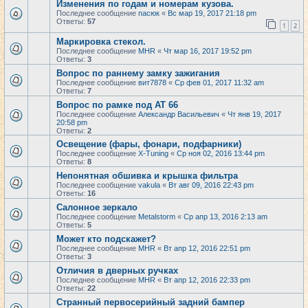
Изменения по годам и номерам кузова.
Последнее сообщение
пасюк
«
Вс мар 19, 2017 21:18 pm
Ответы:
57
1
2
Маркировка стекол.
Последнее сообщение
MHR
«
Чт мар 16, 2017 19:52 pm
Ответы:
3
Вопрос по раннему замку зажигания
Последнее сообщение
вит7878
«
Ср фев 01, 2017 11:32 am
Ответы:
7
Вопрос по рамке под АТ 66
Последнее сообщение
Александр Васильевич
«
Чт янв 19, 2017
20:58 pm
Ответы:
2
Освещение (фары, фонари, подфарники)
Последнее сообщение
X-Tuning
«
Ср ноя 02, 2016 13:44 pm
Ответы:
8
Непонятная обшивка и крышка фильтра
Последнее сообщение
vakula
«
Вт авг 09, 2016 22:43 pm
Ответы:
16
Салонное зеркало
Последнее сообщение
Metalstorm
«
Ср апр 13, 2016 2:13 am
Ответы:
5
Может кто подскажет?
Последнее сообщение
MHR
«
Вт апр 12, 2016 22:51 pm
Ответы:
3
Отличия в дверных ручках
Последнее сообщение
MHR
«
Вт апр 12, 2016 22:33 pm
Ответы:
22
Странный первосерийный задний бампер