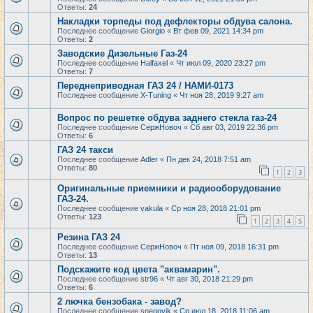
Ответы:
24
Накладки торпеды под дефлекторы обдува салона.
Последнее сообщение
Giorgio
«
Вт фев 09, 2021 14:34 pm
Ответы:
2
Заводские Дизельные Газ-24
Последнее сообщение
Halfaxel
«
Чт июл 09, 2020 23:27 pm
Ответы:
7
Переднеприводная ГАЗ 24 / НАМИ-0173
Последнее сообщение
X-Tuning
«
Чт ноя 28, 2019 9:27 am
Вопрос по решетке обдува заднего стекла газ-24
Последнее сообщение
СержНовоч
«
Сб авг 03, 2019 22:36 pm
Ответы:
6
ГАЗ 24 такси
Последнее сообщение
Adler
«
Пн дек 24, 2018 7:51 am
Ответы:
80
1
2
3
Оригинальные приемники и радиооборудование
ГАЗ-24.
Последнее сообщение
vakula
«
Ср ноя 28, 2018 21:01 pm
Ответы:
123
1
2
3
4
5
Резина ГАЗ 24
Последнее сообщение
СержНовоч
«
Пт ноя 09, 2018 16:31 pm
Ответы:
13
Подскажите код цвета "аквамарин".
Последнее сообщение
str96
«
Чт авг 30, 2018 21:29 pm
Ответы:
6
2 лючка бензобака - завод?
Последнее сообщение
snegovik
«
Ср июл 18, 2018 11:06 am