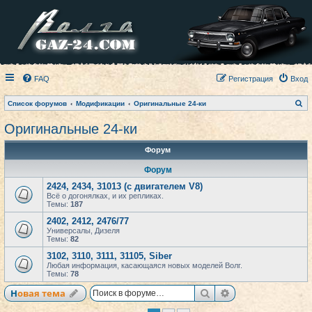
FAQ
Регистрация
Вход
П
Список форумов
Модификации
Оригинальные 24-ки
о
и
Оригинальные 24-ки
с
к
Форум
Форум
2424, 2434, 31013 (с двигателем V8)
Всё о догонялках, и их репликах.
Темы:
187
2402, 2412, 2476/77
Универсалы, Дизеля
Темы:
82
3102, 3110, 3111, 31105, Siber
Любая информация, касающаяся новых моделей Волг.
Темы:
78
Поиск
Расширенный по
Новая тема