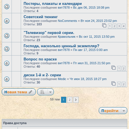
Постеры, плакаты и календари
Последнее сообщение
вит7878
«
Вс дек 06, 2015 18:08 pm
Ответы:
4
Советский тюнинг
Последнее сообщение
NoComments
«
Вт ноя 24, 2015 23:02 pm
Ответы:
103
1
2
3
4
"Телевизор" первой серии.
Последнее сообщение
Крамольник
«
Вс окт 11, 2015 13:50 pm
Ответы:
23
Господа, насколько ценный экземпляр?
Последнее сообщение
вит7878
«
Пн авг 17, 2015 0:00 am
Ответы:
9
Вопрос по краске
Последнее сообщение
вит7878
«
Пт июл 31, 2015 21:50 pm
Ответы:
40
1
2
диски 1-й и 2- серии
Последнее сообщение
Medic
«
Чт июн 18, 2015 18:27 pm
Ответы:
30
1
2
Новая тема
1
2
59 тем
След.
Перейти
Права доступа