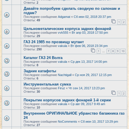
Ответы:
2
Давайте попробуем сделать сводную по салонам и
годам?
Последнее сообщение
Adgamat
«
Сб июн 02, 2018 20:37 pm
Ответы:
49
1
2
Цельнометалические корпуса задних фонарей
Последнее сообщение
vvk555
«
Вт апр 03, 2018 17:50 pm
Ответы:
29
ГАЗ 24 1985 по прозвищу мутант
Последнее сообщение
vakula
«
Вт фев 06, 2018 23:34 pm
Ответы:
290
1
7
8
9
10
…
Каталог ГАЗ 24 Волга
Последнее сообщение
vakula
«
Ср дек 13, 2017 14:00 pm
Ответы:
8
Задние катафоты
Последнее сообщение
Nachtigall
«
Ср ноя 29, 2017 12:15 pm
Ответы:
6
Инструментальная сумка
Последнее сообщение
Firuz
«
Чт сен 14, 2017 13:23 pm
Ответы:
30
1
2
Покрытие корпусов задних фонарей 1-й серии
Последнее сообщение
vakula
«
Ср авг 09, 2017 9:49 am
Ответы:
10
Внутреннее ОРИГИНАЛЬНОЕ убранство багажника газ
24
Последнее сообщение
NoComments
«
Сб июн 10, 2017 13:29 pm
Ответы:
27