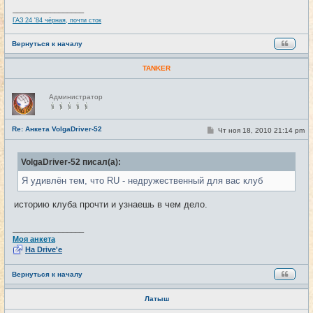
_________________
ГАЗ 24 '84 чёрная, почти сток
Вернуться к началу
TANKER
Н
Администратор
е
в
с
е
Re: Анкета VolgaDriver-52
С
Чт ноя 18, 2010 21:14 pm
#15
т
о
и
о
б
VolgaDriver-52 писал(а):
щ
е
Я удивлён тем, что RU - недружественный для вас клуб
н
и
е
историю клуба прочти и узнаешь в чем дело.
_________________
Моя анкета
На Drive'e
Вернуться к началу
Латыш