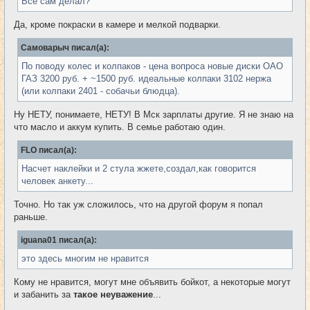
Все сам делал?
Да, кроме покраски в камере и мелкой подварки.
Самоварыч писал(а):
По поводу колес и колпаков - цена вопроса новые диски ОАО
ГАЗ 3200 руб. + ~1500 руб. идеальные колпаки 3102 нержа
(или колпаки 2401 - собачьи блюдца).
Ну НЕТУ, понимаете, НЕТУ! В Мск зарплаты другие. Я не знаю на
что масло и аккум купить. В семье работаю один.
FLO писал(а):
Насчет наклейки и 2 стула жжете,создал,как говорится
человек анкету...
Точно. Но так уж сложилось, что на другой форум я попал
раньше.
iguana01 писал(а):
это здесь многим не нравится
Кому не нравится, могут мне объявить бойкот, а некоторые могут
и забанить за
такое неуважение
...