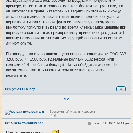
эксплуатации оказалось абсолютно вредным и ненужным (к
примеру, антистатик оторвало вместе с болтом на грунтовке, т.к.
он запутался в траве, катафоты на задних брызговиках к концу
лета превратились от песка, грязи, пыли в полнейшее гуано и
перестали выполнять свои функции, пампезную насадку на
выхлопуху погнуло и вырвало во время клевка задка машины при
переезде оврага и таких примеров могу привести еще с десяток),
посему пожелания не заниматься ерундой основаны на богатом
личном опыте.
По поводу колес и колпаков - цена вопроса новые диски ОАО ГАЗ
3200 руб. + ~1500 руб. идеальные колпаки 3102 нержа (или
колпаки 2401 - собачьи блюдца). Литье обойдется дороже. Не
обязательно платить много, чтобы добиться красивого
результата.
Вернуться к началу
FLO
Н
Заслуженный участник форума
е
в
с
Re: Анкета VolgaDriver-52
С
Чт ноя 18, 2010 14:13 pm
#12
е
о
т
о
и
Цвет у машины хороший