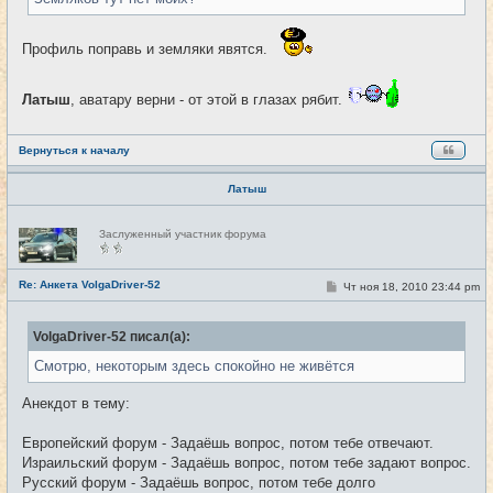
и
е
Профиль поправь и земляки явятся.
Латыш
, аватару верни - от этой в глазах рябит.
Вернуться к началу
Латыш
Н
Заслуженный участник форума
е
в
с
е
Re: Анкета VolgaDriver-52
С
Чт ноя 18, 2010 23:44 pm
#29
т
о
и
о
б
VolgaDriver-52 писал(а):
щ
е
Смотрю, некоторым здесь спокойно не живётся
н
и
е
Анекдот в тему:
Европейский форум - Задаёшь вопрос, потом тебе отвечают.
Израильский форум - Задаёшь вопрос, потом тебе задают вопрос.
Русский форум - Задаёшь вопрос, потом тебе долго