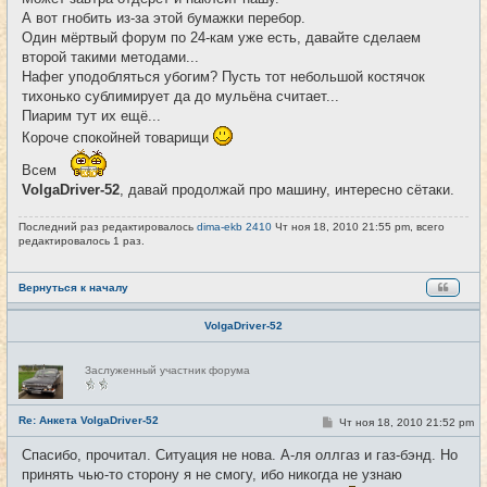
А вот гнобить из-за этой бумажки перебор.
Один мёртвый форум по 24-кам уже есть, давайте сделаем
второй такими методами...
Нафег уподобляться убогим? Пусть тот небольшой костячок
тихонько сублимирует да до мульёна считает...
Пиарим тут их ещё...
Короче спокойней товарищи
Всем
VolgaDriver-52
, давай продолжай про машину, интересно сётаки.
Последний раз редактировалось
dima-ekb 2410
Чт ноя 18, 2010 21:55 pm, всего
редактировалось 1 раз.
Вернуться к началу
VolgaDriver-52
Н
Заслуженный участник форума
е
в
с
е
Re: Анкета VolgaDriver-52
С
Чт ноя 18, 2010 21:52 pm
#19
т
о
и
о
Спасибо, прочитал. Ситуация не нова. А-ля оллгаз и газ-бэнд. Но
б
принять чью-то сторону я не смогу, ибо никогда не узнаю
щ
е