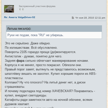
Н
Заслуженный участник форума
е
в
с
е
Re: Анкета VolgaDriver-52
С
Чт ноя 18, 2010 12:11 pm
#9
т
о
и
о
б
Латыш писал(а):
щ
е
Руки не подам, пока "RU" не убирешь.
н
и
е
Это не серьёзно. Даже обидно.
По излишествам. Всё обусловлено.
Повороты 2105 гораздо проще (де)монтируются.
Антистатик - думаю, понятно для чего.
Задняя
фара
сильно облегчает маневрирование ночами.
Корпуса я не менял, просто покрасил. Облезли они.
Правый порог замят, вытянуть не представилось возможным,
шпатлёвку вешать не захотел. Купил хорошие пороги из ABS-
пластмассы.
Колпаки? Ну что плохого? На литьё денег нет, а диски
страшноваты.
И почему подкладка под номер ХАЧЕВСКАЯ? Понравилась -
купил, внедрил светодиоды.
Катафоты ради заметности авто на ночной обочине, всяких
дураков хватает.