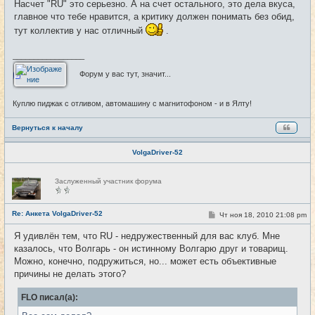
Насчет "RU" это серьезно. А на счет остального, это дела вкуса,
главное что тебе нравится, а критику должен понимать без обид,
тут коллектив у нас отличный
.
_________________
Форум у вас тут, значит...
Куплю пиджак с отливом, автомашину с магнитофоном - и в Ялту!
Вернуться к началу
VolgaDriver-52
Н
Заслуженный участник форума
е
в
с
е
Re: Анкета VolgaDriver-52
С
Чт ноя 18, 2010 21:08 pm
#14
т
о
и
о
Я удивлён тем, что RU - недружественный для вас клуб. Мне
б
казалось, что Волгарь - он истинному Волгарю друг и товарищ.
щ
е
Можно, конечно, подружиться, но... может есть объективные
н
причины не делать этого?
и
е
FLO писал(а):