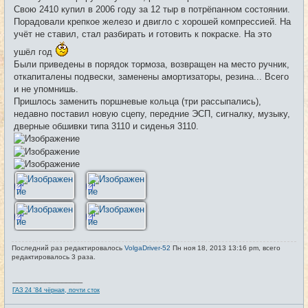
е
Свою 2410 купил в 2006 году за 12 тыр в потрёпанном состоянии.
н
и
Порадовали крепкое железо и двигло с хорошей компрессией. На
е
учёт не ставил, стал разбирать и готовить к покраске. На это
ушёл год
Были приведены в порядок тормоза, возвращен на место ручник,
откапиталены подвески, заменены амортизаторы, резина... Всего
и не упомнишь.
Пришлось заменить поршневые кольца (три рассыпались),
недавно поставил новую сцепу, передние ЭСП, сигналку, музыку,
дверные обшивки типа 3110 и сиденья 3110.
Последний раз редактировалось
VolgaDriver-52
Пн ноя 18, 2013 13:16 pm, всего
редактировалось 3 раза.
_________________
ГАЗ 24 '84 чёрная, почти сток