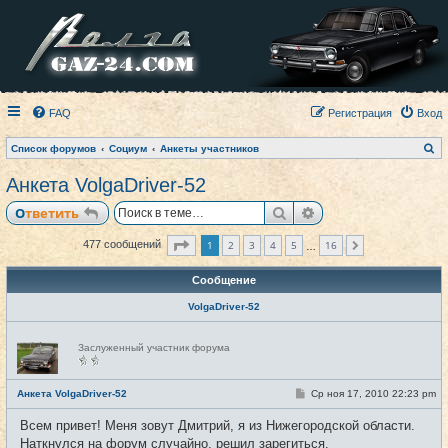
FAQ
Регистрация
Вход
П
Список форумов
Социум
Анкеты участников
о
и
Анкета VolgaDriver-52
с
к
Поиск
Расширенный пои
Ответить
Страница
1
из
16
1
2
3
4
5
16
477 сообщений
След.
…
Сообщение
VolgaDriver-52
Н
Заслуженный участник форума
е
в
с
е
С
Анкета VolgaDriver-52
Ср ноя 17, 2010 22:23 pm
#1
т
о
и
о
Всем привет! Меня зовут Дмитрий, я из Нижегородской области.
б
щ
Наткнулся на форум случайно, решил зарегиться.