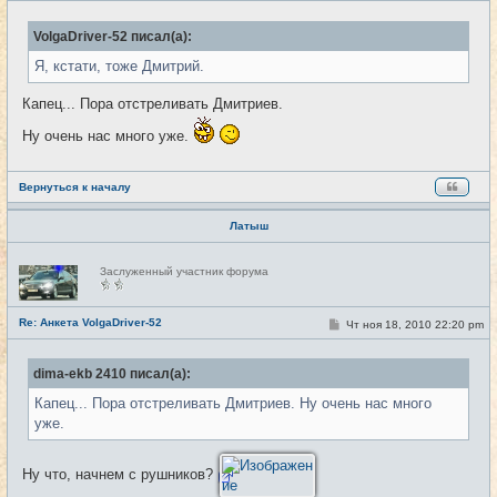
и
о
б
VolgaDriver-52 писал(а):
щ
е
Я, кстати, тоже Дмитрий.
н
и
е
Капец... Пора отстреливать Дмитриев.
Ну очень нас много уже.
Вернуться к началу
Латыш
Н
Заслуженный участник форума
е
в
с
е
Re: Анкета VolgaDriver-52
С
Чт ноя 18, 2010 22:20 pm
#23
т
о
и
о
б
dima-ekb 2410 писал(а):
щ
е
Капец... Пора отстреливать Дмитриев. Ну очень нас много
н
и
уже.
е
Ну что, начнем с рушников?