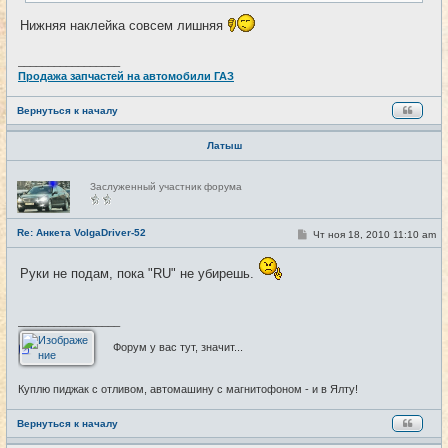
е
Нижняя наклейка совсем лишняя
_________________
Продажа запчастей на автомобили ГАЗ
Вернуться к началу
Латыш
Н
Заслуженный участник форума
е
в
с
е
Re: Анкета VolgaDriver-52
С
Чт ноя 18, 2010 11:10 am
#7
т
о
и
о
б
Руки не подам, пока "RU" не убирешь.
щ
е
н
и
_________________
е
Форум у вас тут, значит...
Куплю пиджак с отливом, автомашину с магнитофоном - и в Ялту!
Вернуться к началу