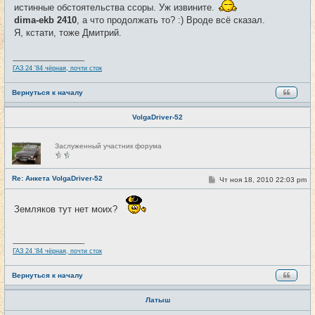
истинные обстоятельства ссоры. Уж извините.
н
и
dima-ekb 2410
, а что продолжать то? :) Вроде всё сказал.
е
Я, кстати, тоже Дмитрий.
_________________
ГАЗ 24 '84 чёрная, почти сток
Вернуться к началу
VolgaDriver-52
Н
Заслуженный участник форума
е
в
с
е
Re: Анкета VolgaDriver-52
С
Чт ноя 18, 2010 22:03 pm
#20
т
о
и
о
б
Земляков тут нет моих?
щ
е
н
и
_________________
е
ГАЗ 24 '84 чёрная, почти сток
Вернуться к началу
Латыш