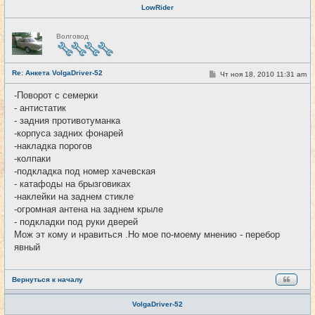
LowRider
Н
Волговод
е
в
с
е
Re: Анкета VolgaDriver-52
т
С
Чт ноя 18, 2010 11:31 am
#8
и
о
о
-Поворот с семерки
б
- антистатик
щ
е
- задния противотуманка
н
-корпуса задних фонарей
и
е
-накладка порогов
-колпаки
-подкладка под номер хачевская
- катафоды на брызговиках
-наклейки на заднем стикле
-огромная антена на заднем крыле
- подкладки под руки дверей
Мож эт кому и нравиться .Но мое по-моему мнению - перебор
явный
Вернуться к началу
VolgaDriver-52