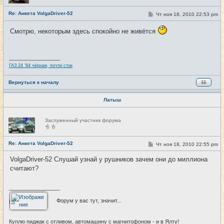
с
е
Re: Анкета VolgaDriver-52
С
Чт ноя 18, 2010 22:53 pm
#25
т
о
и
о
Смотрю, некоторым здесь спокойно не живётся
б
щ
е
н
и
_________________
е
ГАЗ 24 '84 чёрная, почти сток
Вернуться к началу
Латыш
Н
Заслуженный участник форума
е
в
с
е
Re: Анкета VolgaDriver-52
С
Чт ноя 18, 2010 22:55 pm
#26
т
о
и
о
VolgaDriver-52 Слушай узнай у рушников зачем они до миллиона
б
считают?
щ
е
н
и
_________________
е
Форум у вас тут, значит...
Куплю пиджак с отливом, автомашину с магнитофоном - и в Ялту!