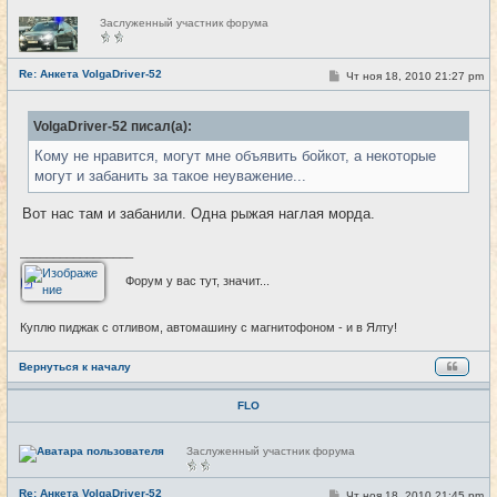
Н
Заслуженный участник форума
е
в
с
е
Re: Анкета VolgaDriver-52
С
Чт ноя 18, 2010 21:27 pm
#16
т
о
и
о
б
VolgaDriver-52 писал(а):
щ
е
Кому не нравится, могут мне объявить бойкот, а некоторые
н
и
могут и забанить за такое неуважение...
е
Вот нас там и забанили. Одна рыжая наглая морда.
_________________
Форум у вас тут, значит...
Куплю пиджак с отливом, автомашину с магнитофоном - и в Ялту!
Вернуться к началу
FLO
Н
Заслуженный участник форума
е
в
с
Re: Анкета VolgaDriver-52
С
Чт ноя 18, 2010 21:45 pm
#17
е