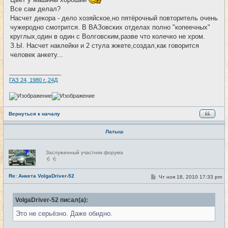
б
щ
Все сам делал?
е
Насчет декора - дело хозяйское,но пятёрочный повторитель очень
н
и
чужеродно смотрится. В ВАЗовских отделах полно "копеечных"
е
круглых,один в один с Волговским,разве что колечко не хром.
З.Ы. Насчет наклейки и 2 стула жжете,создал,как говорится
человек анкету...
_________________
ГАЗ 24, 1980 г.,24Д
Вернуться к началу
Латыш
Н
Заслуженный участник форума
е
в
с
е
Re: Анкета VolgaDriver-52
С
Чт ноя 18, 2010 17:33 pm
#13
т
о
и
о
б
VolgaDriver-52 писал(а):
щ
е
Это не серьёзно. Даже обидно.
н
и
е