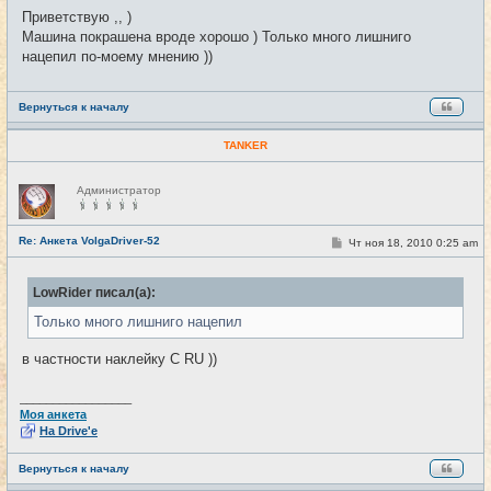
о
Приветствую ,, )
б
Машина покрашена вроде хорошо ) Только много лишниго
щ
е
нацепил по-моему мнению ))
н
и
е
Вернуться к началу
TANKER
Н
Администратор
е
в
с
е
Re: Анкета VolgaDriver-52
С
Чт ноя 18, 2010 0:25 am
#4
т
о
и
о
б
LowRider писал(а):
щ
е
Только много лишниго нацепил
н
и
е
в частности наклейку C RU ))
_________________
Моя анкета
На Drive'e
Вернуться к началу