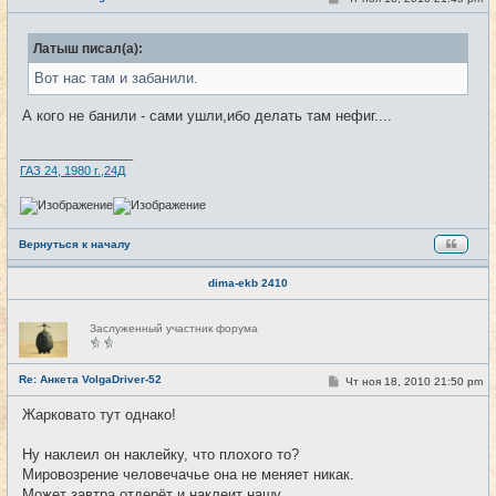
о
т
о
и
б
Латыш писал(а):
щ
е
Вот нас там и забанили.
н
и
е
А кого не банили - сами ушли,ибо делать там нефиг....
_________________
ГАЗ 24, 1980 г.,24Д
Вернуться к началу
dima-ekb 2410
Н
Заслуженный участник форума
е
в
с
е
Re: Анкета VolgaDriver-52
С
Чт ноя 18, 2010 21:50 pm
#18
т
о
и
о
Жарковато тут однако!
б
щ
е
Ну наклеил он наклейку, что плохого то?
н
Мировозрение человечачье она не меняет никак.
и
е
Может завтра отдерёт и наклеит нашу.