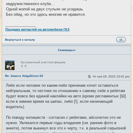
недружественного клуба...
Одной жопой на двух стульях не усидишь.
Без обид, но это здесь многим не нравится.
_________________
Продажа запчастей на автомобили ГАЗ
Вернуться к началу
Самоварыч
Н
Заслуженный участник форума
е
в
с
е
Re: Анкета VolgaDriver-52
С
Чт ноя 18, 2010 13:01 pm
#11
т
о
и
о
Либо если человек по каким-либо причинам хочет оставаться
б
нейтральным, то честнее по отношению к самому себе и ребятам
щ
е
будет вовсе без единой наклейки на авто (кроме регламентых [Ш]
н
если в зимнее время на шипах, либо [!], если начинающий
и
е
водитель).
По поводу излишеств - согласен с ребятами, абсолютно это не
нужно. Увлекался первые годы владения (см. ранние фото в
анкете), потом выкинул все это к черту, т.к. в реальной серьезной