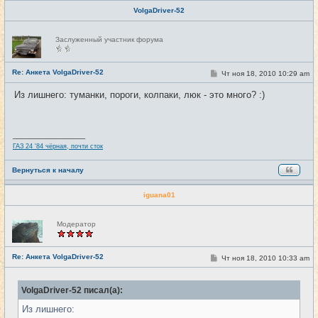
VolgaDriver-52
Н
Заслуженный участник форума
е
в
с
е
Re: Анкета VolgaDriver-52
С
Чт ноя 18, 2010 10:29 am
#5
т
о
и
о
Из лишнего: туманки, пороги, колпаки, люк - это много? :)
б
щ
е
н
и
_________________
е
ГАЗ 24 '84 чёрная, почти сток
Вернуться к началу
iguana01
Н
Модератор
е
в
с
е
Re: Анкета VolgaDriver-52
С
Чт ноя 18, 2010 10:33 am
#6
т
о
и
о
б
VolgaDriver-52 писал(а):
щ
е
Из лишнего:
н
и