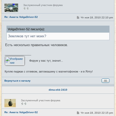
Н
Заслуженный участник форума
е
в
с
е
Re: Анкета VolgaDriver-52
С
Чт ноя 18, 2010 22:10 pm
#21
т
о
и
о
б
VolgaDriver-52 писал(а):
щ
е
Земляков тут нет моих?
н
и
е
Есть несколько правильных человеков.
_________________
Форум у вас тут, значит...
Куплю пиджак с отливом, автомашину с магнитофоном - и в Ялту!
Вернуться к началу
dima-ekb 2410
Н
Заслуженный участник форума
е
в
с
е
Re: Анкета VolgaDriver-52
С
Чт ноя 18, 2010 22:15 pm
#22
т
о