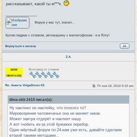
рассказывают, какой ты м***к.
_________________
Форум у вас тут, значит...
Куплю пиджак с отливом, автомашину с магнитофоном - и в Ялту!
Вернуться к началу
Z.A.
Н
Волговод со стажем
е
в
с
е
Re: Анкета VolgaDriver-52
т
С
Пт ноя 19, 2010 0:10 am
#30
и
о
о
б
dima-ekb 2410 писал(а):
щ
е
Ну наклеил он наклейку, что плохого то?
н
и
Мировозрение человечачье она не меняет никак.
е
Может завтра отдерёт и наклеит нашу.
А вот гнобить из-за этой бумажки перебор.
Один мёртвый форум по 24-кам уже есть, давайте сделаем
второй такими методами...