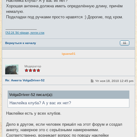
Наклейка клуба? А у вас их нет?
Хорошая антенна должна иметь определённую длину, причём
немалую.
Подкладки под ручками просто нравятся :) Дорогие, под хром.
_________________
ГАЗ 24 '84 чёрная, почти сток
Вернуться к началу
iguana01
Н
Модератор
е
в
с
е
Re: Анкета VolgaDriver-52
С
Чт ноя 18, 2010 12:45 pm
#10
т
о
и
о
б
VolgaDriver-52 писал(а):
щ
е
Наклейка клуба? А у вас их нет?
н
и
е
Наклейки есть у всех клубов.
Дело в другом, если человек пришёл на этот форум и создал
анкету, наверное это с серьёзными намерениями.
Соответственно, возникает вопрос по поводу наклейки