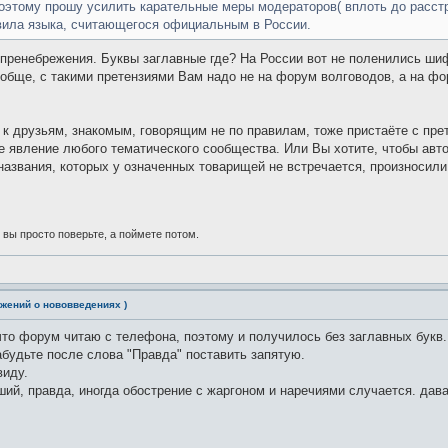
оэтому прошу усилить карательные меры модераторов( вплоть до расстре
ила языка, считающегося официальным в России.
пренебрежения. Буквы заглавные где? На России вот не поленились шифт
ообще, с такими претензиями Вам надо не на форум волговодов, а на фо
, к друзьям, знакомым, говорящим не по правилам, тоже пристаёте с пр
е явление любого тематического сообщества. Или Вы хотите, чтобы авт
азвания, которых у означенных товарищей не встречается, произносили
 вы просто поверьте, а поймете потом.
жений о нововведениях )
то форум читаю с телефона, поэтому и получилось без заглавных букв. с
забудьте после слова "Правда" поставить запятую.
виду.
оший, правда, иногда обострение с жаргоном и наречиями случается. да