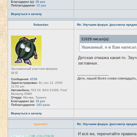
Благодарил (а):
39 раз
Поблагодарили:
12 раз
Вернуться к началу
Sebastian
Re: Улучшим форум. (рассмотр предло
Н
31029 писал(а):
е
в
с
Уважаемый, я ж Вам написал,
е
т
Детская отмазка какая-то. Зву
и
заглавных.
Заслуженный участник форума
_________________
Дети, нашей Волге снова семнадцать,
Сообщения:
4538
Зарегистрирован:
Вс сен 13, 2009
11:03 am
Автомобиль:
ГАЗ 24, ВАЗ 21099, Ford
Mustang SN95
Откуда:
Москва, Тушино
Благодарил (а):
19 раз
Поблагодарили:
183 раза
Вернуться к началу
iguana01
Re: Улучшим форум. (рассмотр предло
И всё же, перечитайте правил
Н