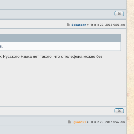
С
Sebastian
»
Чт янв 22, 2015 0:01 am
#308
о
о
б
щ
е
в.
н
и
е
х Русского Языка нет такого, что с телефона можно без
С
iguana01
»
Чт янв 22, 2015 0:47 am
#309
о
о
б