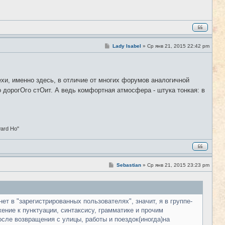
С
Lady Isabel
»
Ср янв 21, 2015 22:42 pm
#305
о
о
б
щ
е
ехи, именно здесь, в отличие от многих форумов аналогичной
н
и
 дорогОго стОит. А ведь комфортная атмосфера - штука тонкая: в
е
ward Ho"
С
Sebastian
»
Ср янв 21, 2015 23:23 pm
#306
о
о
б
щ
е
т в "зарегистрированных пользователях", значит, я в группе-
н
и
жение к пунктуации, синтаксису, грамматике и прочим
е
ле возвращения с улицы, работы и поездок(иногда)на