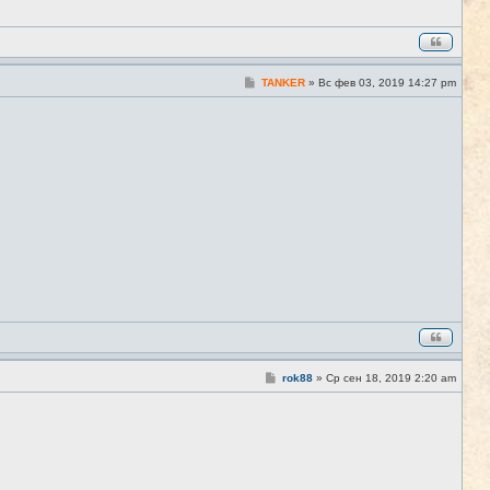
С
TANKER
»
Вс фев 03, 2019 14:27 pm
#311
о
о
б
щ
е
н
и
е
С
rok88
»
Ср сен 18, 2019 2:20 am
#312
о
о
б
щ
е
н
и
е