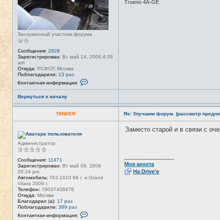
Trueno 4A-GE
Заслуженный участник форума
Сообщения:
2928
Зарегистрирован:
Вс май 14, 2006 4:38
am
Откуда:
РСФСР, Москва
Поблагодарили:
13 раз
К
Контактная информация:
о
н
Вернуться к началу
т
а
к
TANKER
Re: Улучшим форум. (рассмотр предло
т
н
а
Заместо старой и в связи с о
Н
я
е
и
в
Администратор
н
с
ф
е
о
_________________
т
Сообщения:
11471
р
Моя анкета
и
Зарегистрирован:
Вт май 09, 2006
м
На Drive'e
20:24 pm
а
Автомобиль:
ГАЗ 2410 88 г. и Grand
ц
Vitara 2009 г.
и
Телефон:
79037406676
я
Откуда:
Москва
п
Благодарил (а):
17 раз
о
Поблагодарили:
389 раз
л
К
Контактная информация:
ь
о