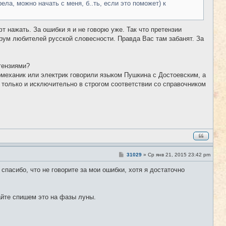
ла, можно начать с меня, б..ть, если это поможет) к
 нажать. За ошибки я и не говорю уже. Так что претензии
рум любителей русской словесности. Правда Вас там забанят. За
етензиями?
омеханик или электрик говорили языком Пушкина с Достоевским, а
 только и исключительно в строгом соответствии со справочником
С
31029
»
Ср янв 21, 2015 23:42 pm
#307
о
о
пасибо, что не говорите за мои ошибки, хотя я достаточно
б
щ
е
н
вайте спишем это на фазы луны.
и
е