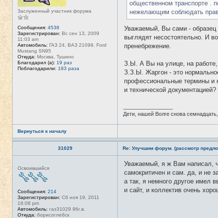
общественном транспорте . п
нежелающим соблюдать прав
Заслуженный участник форума
Уважаемый, Вы сами - образец 
Сообщения:
4538
Зарегистрирован:
Вс сен 13, 2009
выглядят несостоятельно. И в
11:03 am
пренебрежение.
Автомобиль:
ГАЗ 24, ВАЗ 21099, Ford
Mustang SN95
Откуда:
Москва, Тушино
З.Ы. А Вы на улице, на работе
Благодарил (а):
19 раз
Поблагодарили:
183 раза
З.З.Ы. Жаргон - это нормально
профессиональные термины и н
и технической документацией?
_________________
Дети, нашей Волге снова семнадцать,
Вернуться к началу
31029
Re: Улучшим форум. (рассмотр предло
Уважаемый, я ж Вам написал, ч
Н
Освоившийся
е
самокритичен и сам. да, и не 
в
а так, я немного другое имел в
с
е
и сайт, и коллектив очень хор
Сообщения:
214
т
Зарегистрирован:
Сб ноя 19, 2011
и
16:08 pm
Автомобиль:
газ31029 96г.в.
Откуда:
борисоглебск