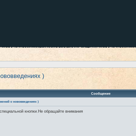
ововведениях )
оиск
Сообщение
жений о нововведениях )
л специальной кнопки.Не обращайте внимания