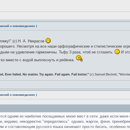
жений о нововведениях )
гляжу!" (с) Н. А. Некрасов
хорошего. Несмотря на все наши орфографические и стилистические огр
дьми на удивление гармоничны. Тьфу 3 раза, чтоб не сглазить.
И это
гко вместе с водой выплеснуть и ребёнка.
ed. Ever failed. No matter. Try again. Fail again. Fail better."
(c) Samuel Beckett, "Worst
жений о нововведениях )
тся одним из наиболее посещаемых мною мест в сети. даже если меня не
а и, видимо, некорректно "определяюсь". однако, жаргон, феня, пренебре
 и составляющим русского языка начинают просто бесить, особенно пос