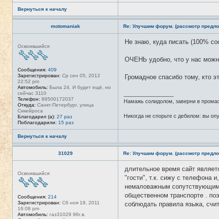
з
н
о
Вернуться к началу
т
в
а
а
к
т
motomaniak
Re: Улучшим форум. (рассмотр предло
т
е
н
л
а
Не знаю, куда писать (100% с
я
Н
я
Освоившийся
П
е
и
л
в
н
ОЧЕНЬ удобно, что у нас можно
о
с
ф
т
е
о
Сообщения:
409
н
т
р
Зарегистрирован:
Ср сен 05, 2012
Громадное спасибо тому, кто э
и
и
м
22:52 pm
к
а
Автомобиль:
Была 24. И будет ещё, но
ц
сейчас 3110
_________________
и
Телефон:
89500172037
Намажь солидолом, заверни в промас
я
Откуда:
Санкт-Петербург, улица
п
Сикейроса
о
Никогда не спорьте с дебилом: вы опу
Благодарил (а):
27 раз
л
Поблагодарили:
15 раз
ь
з
Вернуться к началу
о
в
а
31029
Re: Улучшим форум. (рассмотр предло
т
е
длительное время сайт являетс
л
Н
Освоившийся
я
е
"гости", т.к. сижу с телефона 
T
в
немаловажным сопутствующим и
A
с
N
е
общественном транспорте . по
Сообщения:
214
K
т
Зарегистрирован:
Сб ноя 19, 2011
соблюдать правила языка, сч
E
и
16:08 pm
R
Автомобиль:
газ31029 96г.в.