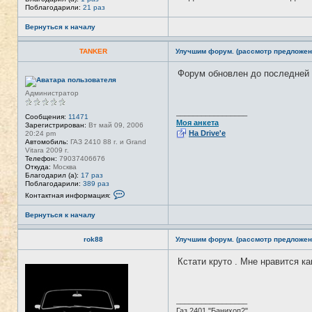
Поблагодарили:
21 раз
Вернуться к началу
TANKER
Улучшим форум. (рассмотр предложен
Форум обновлен до последней 
Н
е
в
Администратор
с
е
_________________
т
Сообщения:
11471
Моя анкета
и
Зарегистрирован:
Вт май 09, 2006
На Drive'e
20:24 pm
Автомобиль:
ГАЗ 2410 88 г. и Grand
Vitara 2009 г.
Телефон:
79037406676
Откуда:
Москва
Благодарил (а):
17 раз
Поблагодарили:
389 раз
К
Контактная информация:
о
н
Вернуться к началу
т
а
к
rok88
Улучшим форум. (рассмотр предложен
т
н
а
Кстати круто . Мне нравится ка
Н
я
е
и
в
н
с
ф
е
о
_________________
т
р
Газ 2401 "Банихоп2"