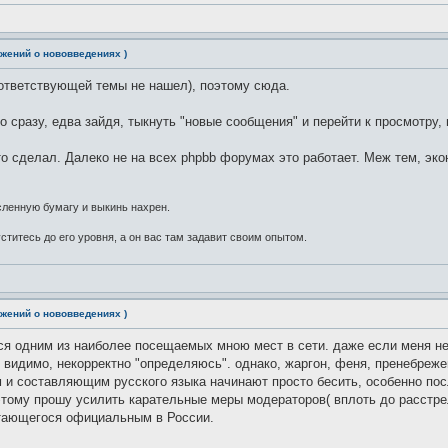
жений о нововведениях )
оответствующей темы не нашел), поэтому сюда.
 сразу, едва зайдя, тыкнуть "новые сообщения" и перейти к просмотру,
то сделал. Далеко не на всех phpbb форумах это работает. Меж тем, эк
ленную бумагу и выкинь нахрен.
ститесь до его уровня, а он вас там задавит своим опытом.
жений о нововведениях )
я одним из наиболее посещаемых мною мест в сети. даже если меня нет 
и, видимо, некорректно "определяюсь". однако, жаргон, феня, пренебреже
 составляющим русского языка начинают просто бесить, особенно посл
этому прошу усилить карательные меры модераторов( вплоть до расстрел
итающегося официальным в России.