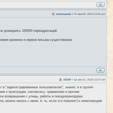
С
motomaniak
»
Чт янв 02, 2014 12:41 pm
#303
о
о
б
щ
е
 не дожидаясь 100500 переадресаций.
н
и
е
ономия времени и нервов весьма существенная.
С
31029
»
Ср янв 21, 2015 22:27 pm
#304
о
о
в "зарегистрированных пользователях", значит, я в группе-
б
ние к пунктуации, синтаксису, грамматике и прочим
щ
е
е возвращения с улицы, работы и поездок(иногда)на
н
а, можно начать с меня, б..ть, если это поможет) к нежелающим
и
е