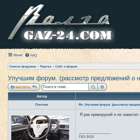
Меню
FAQ
Список форумов
Портал
Сайт и форум
Улучшим форум. (рассмотр предложений о н
Поиск
Расширенный п
Ответить
Автор
Плотник
Re: Улучшим форум. (рассмотр предло
Я рак криворукий и не замети
Н
е
в
с
е
_________________
т
ГАЗ-2410
и