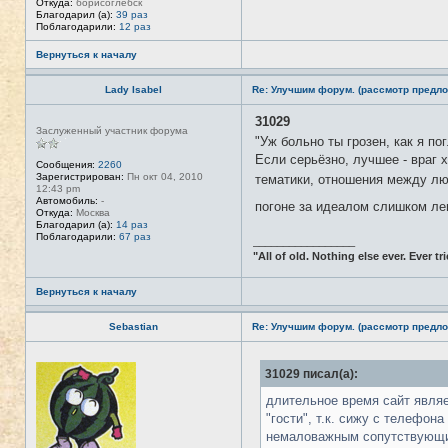
Откуда:
борисоглебск
Благодарил (а):
39 раз
Поблагодарили:
12 раз
Вернуться к началу
Lady Isabel
Re: Улучшим форум. (рассмотр предло
31029
Н
Заслуженный участник форума
е
"Уж больно ты грозен, как я по
в
Если серьёзно, лучшее - враг 
с
Сообщения:
2260
е
Зарегистрирован:
Пн окт 04, 2010
тематики, отношения между лю
т
12:43 pm
и
Автомобиль:
-
погоне за идеалом слишком ле
Откуда:
Москва
Благодарил (а):
14 раз
Поблагодарили:
67 раз
_________________
"All of old. Nothing else ever. Ever tri
Вернуться к началу
Sebastian
Re: Улучшим форум. (рассмотр предло
Н
31029 писал(а):
е
в
с
длительное время сайт являе
е
"гости", т.к. сижу с телефон
т
и
немаловажным сопутствующим