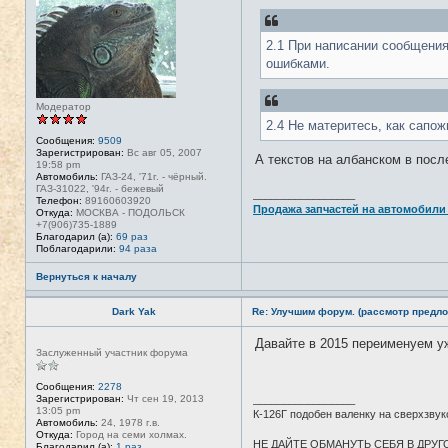
е
в
с
е
2.1 При написании сообщения
т
ошибками.
и
Модератор
2.4 Не материтесь, как сапож
Сообщения:
9509
Зарегистрирован:
Вс авг 05, 2007
А текстов на албанском в посл
19:58 pm
Автомобиль:
ГАЗ-24, '71г. - чёрный.
ГАЗ-31022, '94г. - бежевый
_________________
Телефон:
89160603920
Продажа запчастей на автомобили
Откуда:
МОСКВА - ПОДОЛЬСК
+7(906)735-1889
Благодарил (а):
69 раз
Поблагодарили:
94 раза
Вернуться к началу
Dark Yak
Re: Улучшим форум. (рассмотр предло
Давайте в 2015 переименуем у
Н
Заслуженный участник форума
е
в
с
Сообщения:
2278
е
Зарегистрирован:
Чт сен 19, 2013
_________________
т
13:05 pm
К-126Г подобен валенку на сверхзвук
и
Автомобиль:
24, 1978 г.в.
Откуда:
Город на семи холмах.
НЕ ДАЙТЕ ОБМАНУТЬ СЕБЯ В ДРУГО
Благодарил (а):
1 раз