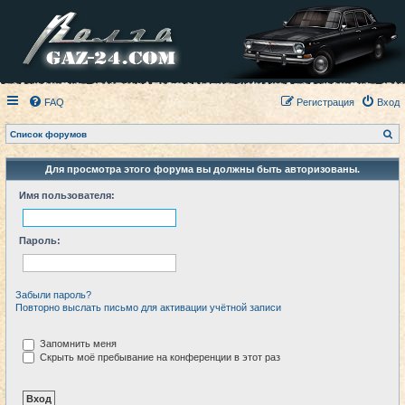
FAQ
Регистрация
Вход
П
Список форумов
о
и
с
Для просмотра этого форума вы должны быть авторизованы.
к
Имя пользователя:
Пароль:
Забыли пароль?
Повторно выслать письмо для активации учётной записи
Запомнить меня
Скрыть моё пребывание на конференции в этот раз