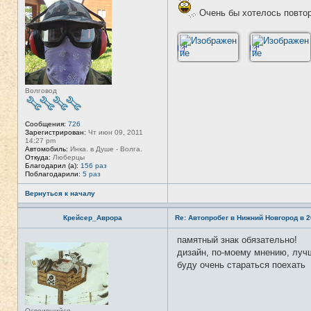
я
е
и
Очень бы хотелось повто
в
н
с
ф
е
о
т
р
и
м
а
ц
и
я
Волговод
п
о
л
ь
Сообщения:
726
з
Зарегистрирован:
Чт июн 09, 2011
о
14:27 pm
в
Автомобиль:
Инка. в Душе - Волга.
а
Откуда:
Люберцы
т
Благодарил (а):
156 раз
е
Поблагодарили:
5 раз
л
я
Л
Вернуться к началу
и
с
Крейсер_Аврора
Re: Автопробег в Нижний Новгород в 2
1
3
памятный знак обязательно!
Н
е
дизайн, по-моему мнению, лучш
в
буду очень стараться поехать
с
е
т
и
Освоившийся