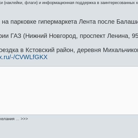
и (наклейки, флаги) и информационная поддержка в заинтересованных к
0 на парковке гипермаркета Лента после Балаш
рии ГАЗ (Нижний Новгород, проспект Ленина, 9
оездка в Кстовский район, деревня Михальчиков
ex.ru/-/CVWLfGKX
елания ... >>>