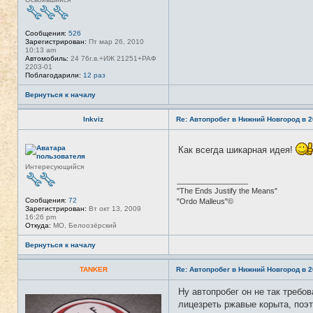
Сообщения:
526
Зарегистрирован:
Пт мар 26, 2010
10:13 am
Автомобиль:
24 76г.в.+ИЖ 21251+РАФ
2203-01
Поблагодарили:
12 раз
Вернуться к началу
Inkviz
Re: Автопробег в Нижний Новгород в 2
Н
Как всегда шикарная идея!
е
в
Интересующийся
с
е
_________________
т
"The Ends Justify the Means"
и
Сообщения:
72
"Ordo Malleus"©
Зарегистрирован:
Вт окт 13, 2009
16:26 pm
Откуда:
МО, Белоозёрский
Вернуться к началу
TANKER
Re: Автопробег в Нижний Новгород в 2
Ну автопробег он не так требо
Н
е
лицезреть ржавые корыта, поэ
в