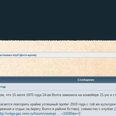
аствовал клуб (фото-архив)
ренный поиск
Сообщение
 году
ом, что 15 июля 1970 года 24-ая Волга заменила на конвейере 21-ую и 
агается повторить крайне успешный пробег 2010 года с той же культурн
режная и отдых на берегу Волги в районе Кстово), совместно с клубом
ttp://volga-gaz.nnov.ru/forum/viewtopi ... =15595&e=0