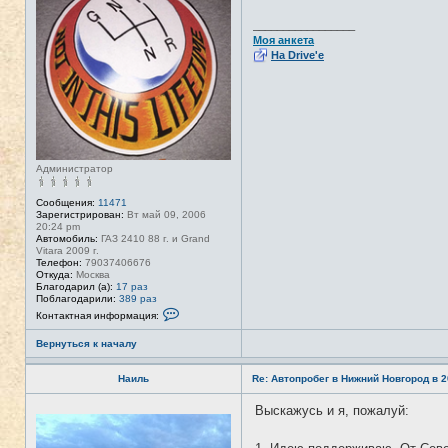
с
е
_________________
т
Моя анкета
и
На Drive'e
Администратор
Сообщения:
11471
Зарегистрирован:
Вт май 09, 2006
20:24 pm
Автомобиль:
ГАЗ 2410 88 г. и Grand
Vitara 2009 г.
Телефон:
79037406676
Откуда:
Москва
Благодарил (а):
17 раз
Поблагодарили:
389 раз
К
Контактная информация:
о
н
Вернуться к началу
т
а
к
Наиль
Re: Автопробег в Нижний Новгород в 2
т
н
а
Выскажусь и я, пожалуй:
Н
я
е
и
в
н