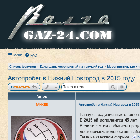
Меню
FAQ
Список форумов
Календарь мероприятий на текущий год
Мероприятия, где уч
Автопробег в Нижний Новгород в 2015 году
Поиск
Расши
Ответить
Автор
TANKER
Автопробег в Нижний Новгород в 2015
Начну с традиционных слов о т
Н
е
В 2015 ей исполнится 45 лет.
в
В связи с этим событием предл
с
е
достопримечательностям, набе
т
Тема на смежном форуме:
h
и