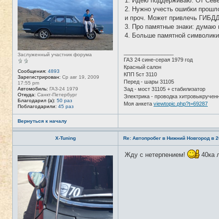
1. Идею поддерживаю. От Сев
с
ф
е
2. Нужно учесть ошибки прошло
о
т
р
и проч. Может привлечь ГИБДД
и
м
3. Про памятные знаки: думаю 
а
ц
4. Больше памятной символики 
и
я
п
_________________
Заслуженный участник форума
о
ГАЗ 24 сине-серая 1979 год
л
Красный салон
ь
Сообщения:
4893
з
КПП 5ст 3110
Зарегистрирован:
Ср авг 19, 2009
о
Перед - шары 31105
17:55 pm
в
Автомобиль:
ГАЗ-24 1979
Зад - мост 31105 + стабилизатор
а
Откуда:
Санкт-Петербург
Электрика - проводка хитровыкручен
т
Благодарил (а):
50 раз
е
Моя анкета
viewtopic.php?t=69287
Поблагодарили:
45 раз
л
я
T
Вернуться к началу
A
N
K
X-Tuning
Re: Автопробег в Нижний Новгород в 2
E
R
Жду с нетерпением!
40ка л
Н
е
в
с
е
т
и