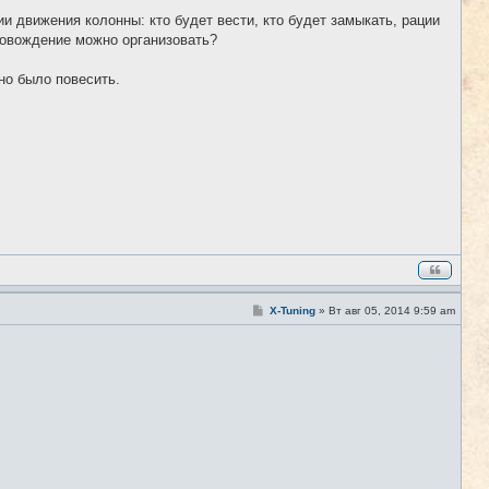
н
и
и движения колонны: кто будет вести, кто будет замыкать, рации
е
ровождение можно организовать?
но было повесить.
С
X-Tuning
»
Вт авг 05, 2014 9:59 am
#9
о
о
б
щ
е
н
и
е