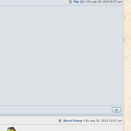
С
Лис 13
»
Пн апр 28, 2014 8:57 am
#3
о
о
б
щ
е
н
и
е
С
Alexei Frosty
»
Вт апр 29, 2014 13:07 pm
#4
о
о
б