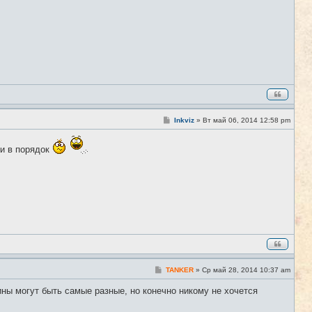
С
Inkviz
»
Вт май 06, 2014 12:58 pm
#6
о
о
б
ти в порядок
щ
е
н
и
е
С
TANKER
»
Ср май 28, 2014 10:37 am
#7
о
о
ины могут быть самые разные, но конечно никому не хочется
б
щ
е