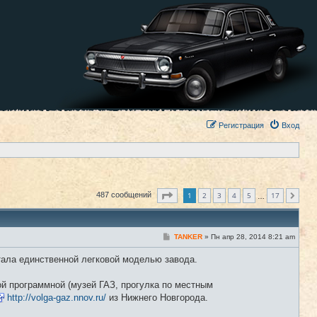
Регистрация
Вход
Страница
1
из
17
1
2
3
4
5
17
487 сообщений
След.
…
С
TANKER
»
Пн апр 28, 2014 8:21 am
#1
о
о
стала единственной легковой моделью завода.
б
щ
е
ой программной (музей ГАЗ, прогулка по местным
н
и
http://volga-gaz.nnov.ru/
из Нижнего Новгорода.
е