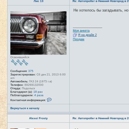
Лис 13
Re: Автопробег в Нижний Новгород в 2
Не хотелось бы загадывать, но
Н
е
в
с
е
_________________
т
Моя анкета
и
Я на драйв 2
Продам
Освоившийся
Сообщения:
375
Зарегистрирован:
Сб дек 21, 2013 6:00
am
Автомобиль:
ГАЗ 24 (1975 г.в)
Телефон:
89269132000
Откуда:
Подольск
Благодарил (а):
18 раз
Поблагодарили:
4 раза
К
Контактная информация:
о
н
Вернуться к началу
т
а
к
Alexei Frosty
Re: Автопробег в Нижний Новгород в 2
т
н
а
Н