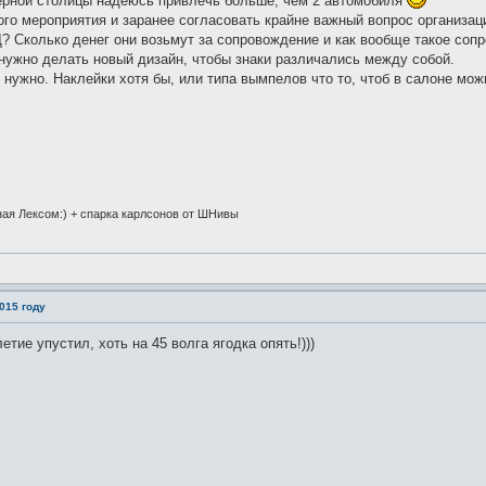
ерной столицы надеюсь привлечь больше, чем 2 автомобиля
го мероприятия и заранее согласовать крайне важный вопрос организаци
? Сколько денег они возьмут за сопровождение и как вообще такое соп
нужно делать новый дизайн, чтобы знаки различались между собой.
нужно. Наклейки хотя бы, или типа вымпелов что то, чтоб в салоне мож
ная Лексом:) + спарка карлсонов от ШНивы
015 году
етие упустил, хоть на 45 волга ягодка опять!)))