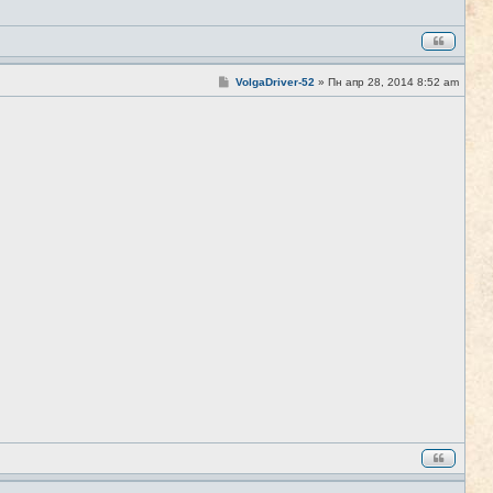
С
VolgaDriver-52
»
Пн апр 28, 2014 8:52 am
#2
о
о
б
щ
е
н
и
е