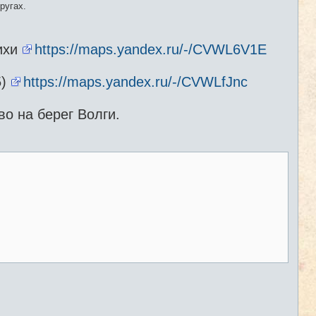
ругах.
ихи
https://maps.yandex.ru/-/CVWL6V1E
5)
https://maps.yandex.ru/-/CVWLfJnc
о на берег Волги.