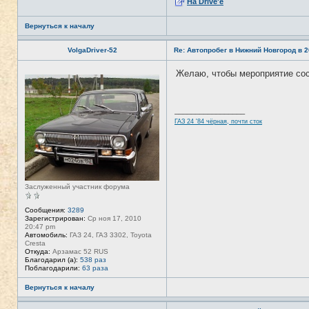
На Drive'e
а
ц
и
Вернуться к началу
я
п
о
VolgaDriver-52
Re: Автопробег в Нижний Новгород в 2
л
ь
з
Желаю, чтобы мероприятие со
Н
о
е
в
в
а
с
т
е
е
_________________
т
л
ГАЗ 24 '84 чёрная, почти сток
и
я
T
A
N
K
E
R
Заслуженный участник форума
Сообщения:
3289
Зарегистрирован:
Ср ноя 17, 2010
20:47 pm
Автомобиль:
ГАЗ 24, ГАЗ 3302, Toyota
Cresta
Откуда:
Арзамас 52 RUS
Благодарил (а):
538 раз
Поблагодарили:
63 раза
Вернуться к началу