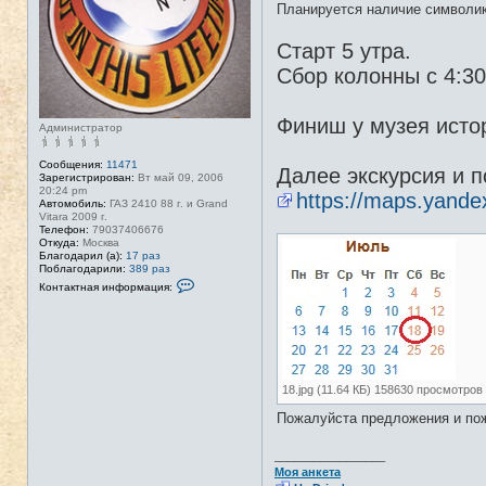
Планируется наличие символик
Старт 5 утра.
Сбор колонны с 4:3
Финиш у музея исто
Администратор
Сообщения:
11471
Далее экскурсия и п
Зарегистрирован:
Вт май 09, 2006
20:24 pm
https://maps.yand
Автомобиль:
ГАЗ 2410 88 г. и Grand
Vitara 2009 г.
Телефон:
79037406676
Откуда:
Москва
Благодарил (а):
17 раз
Поблагодарили:
389 раз
К
Контактная информация:
о
н
т
а
к
т
н
а
18.jpg (11.64 КБ) 158630 просмотров
я
и
Пожалуйста предложения и пож
н
ф
о
_________________
р
Моя анкета
м