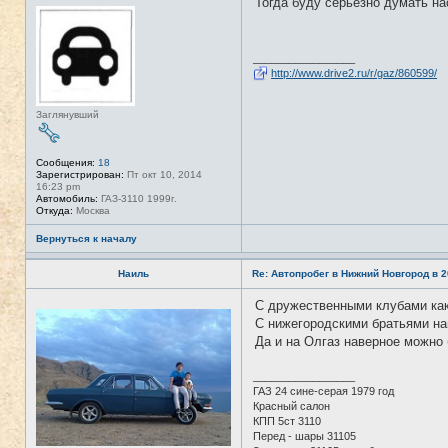
Тогда буду серьёзно думать на
Н
е
в
с
е
_________________
т
http://www.drive2.ru/r/gaz/860599/
и
Заглянувший
Сообщения:
18
Зарегистрирован:
Пт окт 10, 2014
16:23 pm
Автомобиль:
ГАЗ-3110 1999г.
Откуда:
Москва
Вернуться к началу
Наиль
Re: Автопробег в Нижний Новгород в 2
С дружественными клубами как
Н
е
С нижегородскими братьями н
в
Да и на Олгаз наверное можно 
с
е
т
_________________
и
ГАЗ 24 сине-серая 1979 год
Красный салон
КПП 5ст 3110
Перед - шары 31105