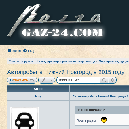
Меню
FAQ
Список форумов
Календарь мероприятий на текущий год
Мероприятия, где уч
Автопробег в Нижний Новгород в 2015 году
Поиск
Расши
Ответить
Автор
larry
Re: Автопробег в Нижний Новгород в 2
Н
Латыш писал(а):
е
в
с
е
Всем рады.
т
и