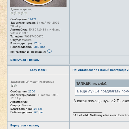
Администратор
Сообщения:
11471
Зарегистрирован:
Вт май 09, 2006
20:24 pm
Автомобиль:
ГАЗ 2410 88 г. и Grand
Vitara 2009 г.
Телефон:
79037406676
Откуда:
Москва
Благодарил (а):
17 раз
Поблагодарили:
389 раз
К
Контактная информация:
о
н
Вернуться к началу
т
а
к
Lady Isabel
Re: Автопробег в Нижний Новгород в 2
т
н
а
Н
я
Заслуженный участник форума
TANKER писал(а):
е
и
в
н
с
а еще лучше предлагать пом
Сообщения:
2260
ф
е
Зарегистрирован:
Пн окт 04, 2010
о
т
12:43 pm
р
А какая помощь нужна? Ты ска
и
Автомобиль:
-
м
Откуда:
Москва
а
Благодарил (а):
14 раз
ц
_________________
Поблагодарили:
67 раз
и
"All of old. Nothing else ever. Ever tri
я
п
о
Вернуться к началу
л