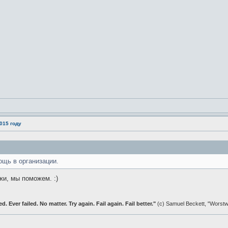
015 году
ощь в организации.
жи, мы поможем. :)
ed. Ever failed. No matter. Try again. Fail again. Fail better."
(c) Samuel Beckett, "Worst