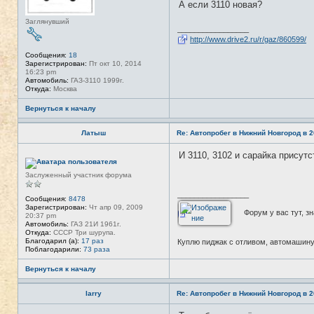
А если 3110 новая?
Заглянувший
_________________
http://www.drive2.ru/r/gaz/860599/
Сообщения:
18
Зарегистрирован:
Пт окт 10, 2014
16:23 pm
Автомобиль:
ГАЗ-3110 1999г.
Откуда:
Москва
Вернуться к началу
Латыш
Re: Автопробег в Нижний Новгород в 2
И 3110, 3102 и сарайка присутс
Н
е
в
Заслуженный участник форума
с
е
_________________
т
Сообщения:
8478
и
Зарегистрирован:
Чт апр 09, 2009
Форум у вас тут, зна
20:37 pm
Автомобиль:
ГАЗ 21И 1961г.
Откуда:
CCCР Три шурупа.
Благодарил (а):
17 раз
Куплю пиджак с отливом, автомашину
Поблагодарили:
73 раза
Вернуться к началу
larry
Re: Автопробег в Нижний Новгород в 2