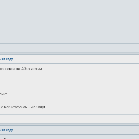
015 году
твовали на 40ка летии.
чит...
 с магнитофоном - и в Ялту!
015 году