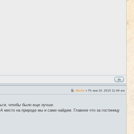
С
Mortis
»
Пт янв 16, 2015 11:49 am
#41
о
о
б
ться, чтобы было еще лучше.
щ
е
 А место на природе мы и сами найдем. Главное что за гостиницу
н
и
е