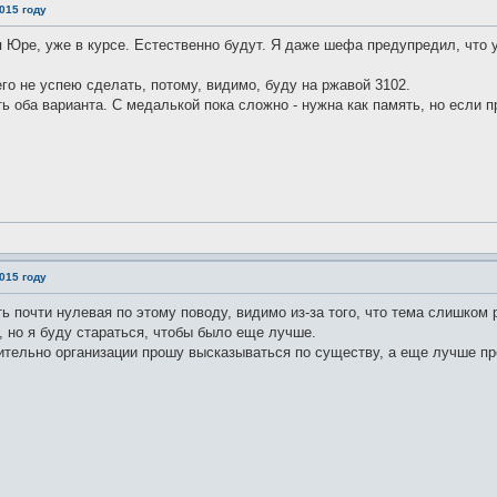
015 году
 Юре, уже в курсе. Естественно будут. Я даже шефа предупредил, что у
го не успею сделать, потому, видимо, буду на ржавой 3102.
ь оба варианта. С медалькой пока сложно - нужна как память, но если пр
015 году
ь почти нулевая по этому поводу, видимо из-за того, что тема слишком 
, но я буду стараться, чтобы было еще лучше.
сительно организации прошу высказываться по существу, а еще лучше п