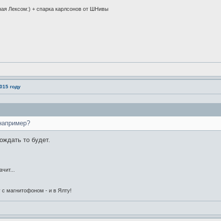
ная Лексом:) + спарка карлсонов от ШНивы
015 году
например?
вождать то будет.
чит...
 с магнитофоном - и в Ялту!