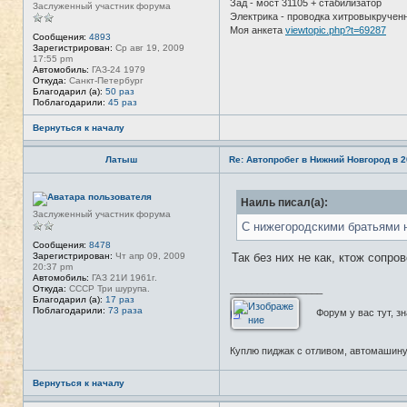
Зад - мост 31105 + стабилизатор
Заслуженный участник форума
Электрика - проводка хитровыкручен
Моя анкета
viewtopic.php?t=69287
Сообщения:
4893
Зарегистрирован:
Ср авг 19, 2009
17:55 pm
Автомобиль:
ГАЗ-24 1979
Откуда:
Санкт-Петербург
Благодарил (а):
50 раз
Поблагодарили:
45 раз
Вернуться к началу
Латыш
Re: Автопробег в Нижний Новгород в 2
Н
Наиль писал(а):
е
в
Заслуженный участник форума
с
С нижегородскими братьями 
е
т
Сообщения:
8478
Так без них не как, ктож сопро
и
Зарегистрирован:
Чт апр 09, 2009
20:37 pm
Автомобиль:
ГАЗ 21И 1961г.
Откуда:
CCCР Три шурупа.
_________________
Благодарил (а):
17 раз
Поблагодарили:
73 раза
Форум у вас тут, зна
Куплю пиджак с отливом, автомашину
Вернуться к началу