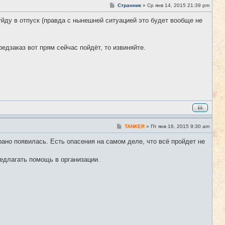
С
Странник
»
Ср янв 14, 2015 21:39 pm
#36
о
о
йду в отпуск (правда с нынешней ситуацией это будет вообще не
б
щ
е
н
едзаказ вот прям сейчас пойдёт, то извиняйте.
и
е
С
TANKER
»
Пт янв 16, 2015 9:30 am
#37
о
о
рано появилась. Есть опасения на самом деле, что всё пройдет не
б
щ
е
редлагать помощь в организации.
н
и
е