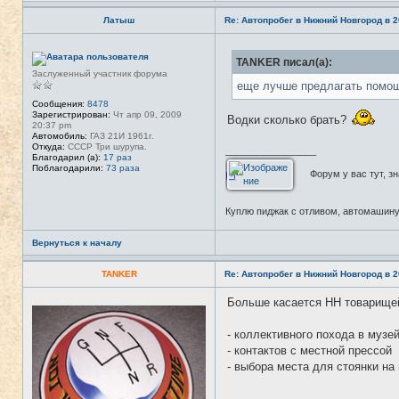
ь
з
Латыш
Re: Автопробег в Нижний Новгород в 2
о
в
а
Н
т
TANKER писал(а):
е
е
в
Заслуженный участник форума
л
с
еще лучше предлагать помощ
я
е
T
т
Сообщения:
8478
A
и
Зарегистрирован:
Чт апр 09, 2009
Водки сколько брать?
N
20:37 pm
K
Автомобиль:
ГАЗ 21И 1961г.
E
Откуда:
CCCР Три шурупа.
_________________
R
Благодарил (а):
17 раз
Поблагодарили:
73 раза
Форум у вас тут, зна
Куплю пиджак с отливом, автомашину
Вернуться к началу
TANKER
Re: Автопробег в Нижний Новгород в 2
Больше касается НН товарищей
Н
е
в
- коллективного похода в музе
с
е
- контактов с местной прессой
т
- выбора места для стоянки на
и