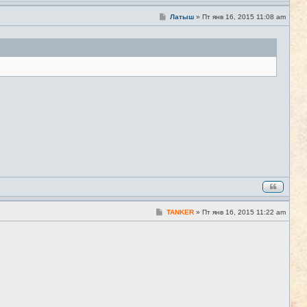
С
Латыш
»
Пт янв 16, 2015 11:08 am
#39
о
о
б
щ
е
н
и
е
С
TANKER
»
Пт янв 16, 2015 11:22 am
#40
о
о
б
щ
е
н
и
е