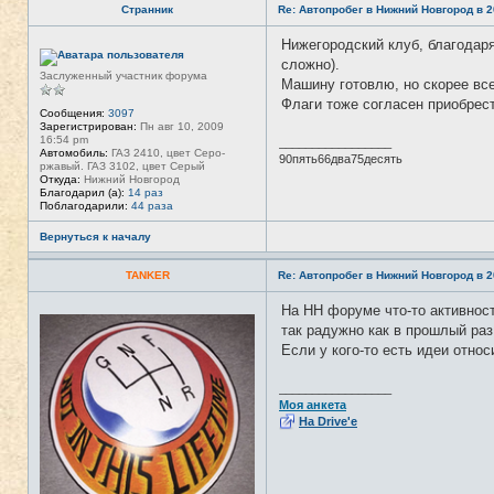
Странник
Re: Автопробег в Нижний Новгород в 2
Нижегородский клуб, благодаря
Н
е
сложно).
в
Заслуженный участник форума
Машину готовлю, но скорее все
с
е
Флаги тоже согласен приобрест
т
Сообщения:
3097
и
Зарегистрирован:
Пн авг 10, 2009
16:54 pm
_________________
Автомобиль:
ГАЗ 2410, цвет Серо-
90пять66два75десять
ржавый. ГАЗ 3102, цвет Серый
Откуда:
Нижний Новгород
Благодарил (а):
14 раз
Поблагодарили:
44 раза
Вернуться к началу
TANKER
Re: Автопробег в Нижний Новгород в 2
На НН форуме что-то активност
Н
е
так радужно как в прошлый раз
в
Если у кого-то есть идеи отно
с
е
т
_________________
и
Моя анкета
На Drive'e