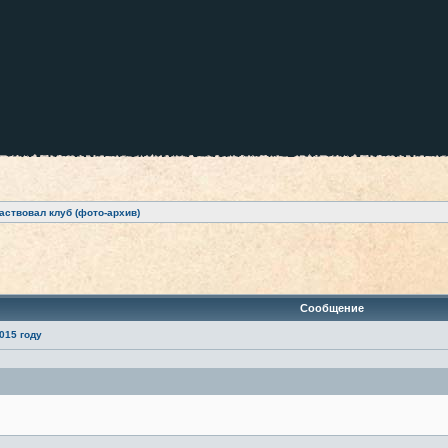
аствовал клуб (фото-архив)
ренный поиск
Сообщение
015 году