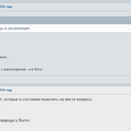
015 году
ь в организации.
чит...
 с магнитофоном - и в Ялту!
015 году
, которые в состоянии выяснить на месте вопросы:
й
 природе у Волги.