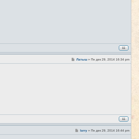
С
Латыш
»
Пн дек 29, 2014 16:34 pm
#32
о
о
б
щ
е
н
и
е
С
larry
»
Пн дек 29, 2014 16:44 pm
#33
о
о