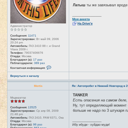
Латыш
ты же завязывал вроде 
_________________
Моя анкета
На Drive'e
Администратор
Сообщения:
11471
Зарегистрирован:
Вт май 09, 2006
20:24 pm
Автомобиль:
ГАЗ 2410 88 г. и Grand
Vitara 2009 г.
Телефон:
79037406676
Откуда:
Москва
Благодарил (а):
17 раз
Поблагодарили:
389 раз
К
Контактная информация:
о
н
Вернуться к началу
т
а
к
Mortis
Re: Автопробег в Нижний Новгород в 2
т
н
а
TANKER
Н
я
Модератор
е
Есть опасения на самом деле,
и
в
н
Ну, тут определяющий момент -
с
ф
Сообщения:
13525
е
больше не надо по 3 штукаря 
о
Зарегистрирован:
Ср апр 08, 2009
т
р
21:48 pm
и
м
Автомобиль:
ГАЗ 2410, FAW 6371, Ока
_________________
а
Откуда:
Москва
ц
Благодарил (а):
96 раз
Ибу ибуди - хуйдао муди!
и
Поблагодарили:
863 раза