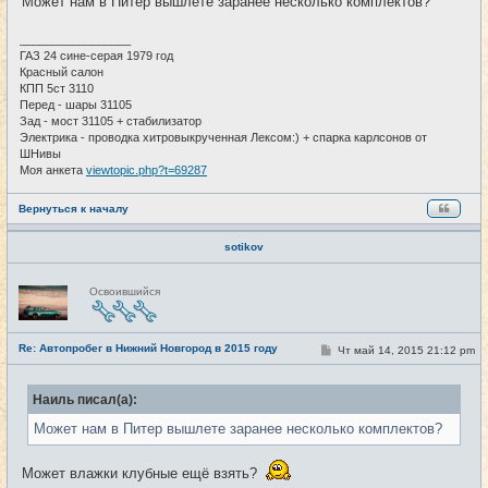
Может нам в Питер вышлете заранее несколько комплектов?
_________________
ГАЗ 24 сине-серая 1979 год
Красный салон
КПП 5ст 3110
Перед - шары 31105
Зад - мост 31105 + стабилизатор
Электрика - проводка хитровыкрученная Лексом:) + спарка карлсонов от
ШНивы
Моя анкета
viewtopic.php?t=69287
Вернуться к началу
sotikov
Н
Освоившийся
е
в
с
е
Re: Автопробег в Нижний Новгород в 2015 году
т
С
Чт май 14, 2015 21:12 pm
#109
и
о
о
б
Наиль писал(а):
щ
е
Может нам в Питер вышлете заранее несколько комплектов?
н
и
е
Может влажки клубные ещё взять?