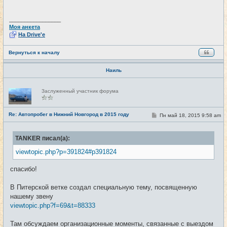
е
н
и
_________________
е
Моя анкета
На Drive'e
Вернуться к началу
Наиль
Н
Заслуженный участник форума
е
в
с
е
Re: Автопробег в Нижний Новгород в 2015 году
С
Пн май 18, 2015 9:58 am
#115
т
о
и
о
б
TANKER писал(а):
щ
е
viewtopic.php?p=391824#p391824
н
и
е
спасибо!
В Питерской ветке создал специальную тему, посвященную
нашему звену
viewtopic.php?f=69&t=88333
Там обсуждаем организационные моменты, связанные с выездом