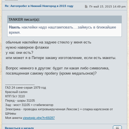
с
е
Re: Автопробег в Нижний Новгород в 2015 году
С
Пт май 15, 2015 14:49 pm
#111
т
о
и
о
б
TANKER писал(а):
щ
е
Наиль
наклейки надо наштамповать....займусь в ближайшее
н
и
время.
е
обычные наклейки на заднее стекло у меня есть
нужно наверное флажки
у нас они есть?
или может я в Питере закажу изготовление, если есть макеты.
Вопрос немного в другом: будет ли какая либо символика,
посвященная самому пробегу (кроме медальонов)?
_________________
ГАЗ 24 сине-серая 1979 год
Красный салон
КПП 5ст 3110
Перед - шары 31105
Зад - мост 31105 + стабилизатор
Электрика - проводка хитровыкрученная Лексом:) + спарка карлсонов от
ШНивы
Моя анкета
viewtopic.php?t=69287
Вернуться к началу