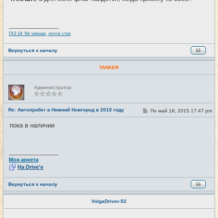
б
щ
е
н
и
_________________
е
ГАЗ 24 '84 чёрная, почти сток
Вернуться к началу
TANKER
Н
Администратор
е
в
с
е
Re: Автопробег в Нижний Новгород в 2015 году
С
Пн май 18, 2015 17:47 pm
#117
т
о
и
о
пока в наличии
б
щ
е
н
и
_________________
е
Моя анкета
На Drive'e
Вернуться к началу
VolgaDriver-52
Н