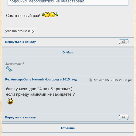
подобных мероприятиях не учавствовал.
е
Сам в первый раз!
_________________
уже ничего не ищу.....
Вернуться к началу
Di-Mant
Н
Заглянувший
е
в
с
е
Re: Автопробег в Нижний Новгород в 2015 году
С
Чт мар 05, 2015 20:03 pm
#95
т
о
и
о
блин у меня две 24 но обе ржавые )
б
если приеду камнями не закидаете ?
щ
е
н
и
е
Вернуться к началу
Странник