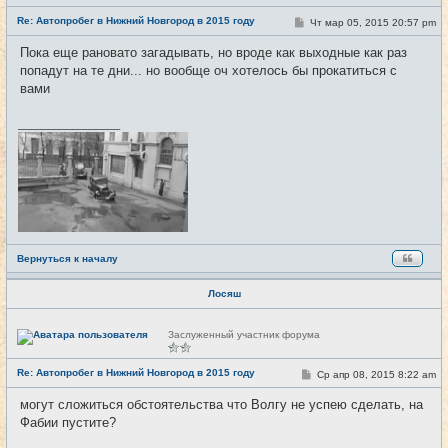
е
Re: Автопробег в Нижний Новгород в 2015 году
т
С
Чт мар 05, 2015 20:57 pm
#99
и
о
о
Пока еще рановато загадывать, но вроде как выходные как раз
б
попадут на те дни... но вообще оч хотелось бы прокатиться с
щ
е
вами
н
и
е
_________________
Вернуться к началу
Лосяш
Н
Заслуженный участник форума
е
в
с
Re: Автопробег в Нижний Новгород в 2015 году
С
Ср апр 08, 2015 8:22 am
#100
е
о
т
о
и
могут сложиться обстоятельства что Волгу не успею сделать, на
б
Фабии пустите?
щ
е
н