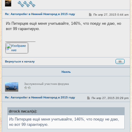
е
в
с
е
Re: Автопробег в Нижний Новгород в 2015 году
т
С
Пн апр 27, 2015 0:44 am
#102
и
о
о
Из Питерцев ещё меня учитывайте, 146%, что поеду не даю, но
б
вот 99 гарантирую.
щ
е
н
и
_________________
е
Вернуться к началу
Наиль
Н
Заслуженный участник форума
е
в
с
е
Re: Автопробег в Нижний Новгород в 2015 году
С
Пн апр 27, 2015 20:29 pm
#103
т
о
и
о
б
drrock писал(а):
щ
е
Из Питерцев ещё меня учитывайте, 146%, что поеду не даю,
н
и
но вот 99 гарантирую.
е