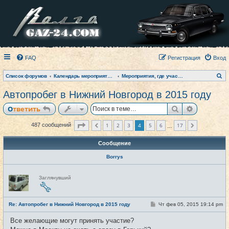
FAQ
Регистрация
Вход
П
Список форумов
Календарь мероприятий на текущий год
Мероприятия, где участвовал клуб (фото-архив)
о
и
Автопробег в Нижний Новгород в 2015 году
с
к
Поиск
Расширен
Ответить
Страница
4
из
17
1
2
3
4
5
6
17
487 сообщений
Пред.
След.
…
Сообщение
Borrys
Н
Заглянувший
е
в
с
е
С
Re: Автопробег в Нижний Новгород в 2015 году
Чт фев 05, 2015 19:14 pm
#91
т
о
и
о
Все желающие могут принять участие?
б
щ