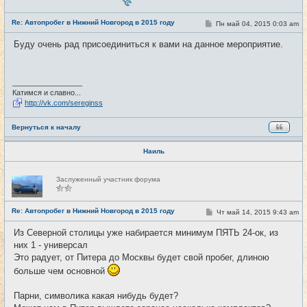
с
е
Re: Автопробег в Нижний Новгород в 2015 году
т
С
Пн май 04, 2015 0:03 am
#107
и
о
о
Буду очень рад присоединиться к вами на данное мероприятие.
б
щ
е
н
и
_________________
е
Катимся и славно...
http://vk.com/sereginss
Вернуться к началу
Наиль
Н
Заслуженный участник форума
е
в
с
е
Re: Автопробег в Нижний Новгород в 2015 году
С
Чт май 14, 2015 9:43 am
#108
т
о
и
о
Из Северной столицы уже набирается минимум ПЯТЬ 24-ок, из
б
них 1 - универсал
щ
е
Это радует, от Питера до Москвы будет свой пробег, длиною
н
и
больше чем основной
е
Парни, символика какая нибудь будет?