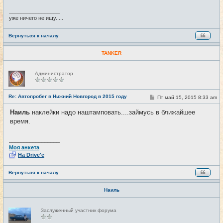
_________________
уже ничего не ищу.....
Вернуться к началу
TANKER
Н
Администратор
е
в
с
е
Re: Автопробег в Нижний Новгород в 2015 году
С
Пт май 15, 2015 8:33 am
#110
т
о
и
о
Наиль
наклейки надо наштамповать....займусь в ближайшее
б
время.
щ
е
н
и
_________________
е
Моя анкета
На Drive'e
Вернуться к началу
Наиль
Н
Заслуженный участник форума
е
в