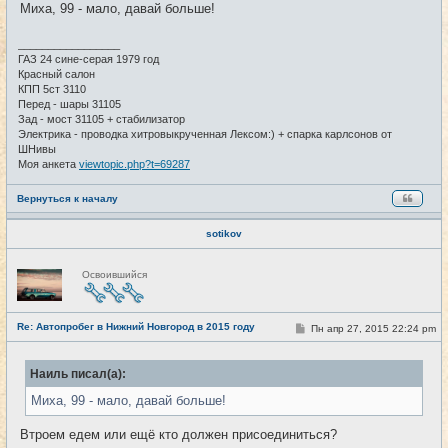
Миха, 99 - мало, давай больше!
_________________
ГАЗ 24 сине-серая 1979 год
Красный салон
КПП 5ст 3110
Перед - шары 31105
Зад - мост 31105 + стабилизатор
Электрика - проводка хитровыкрученная Лексом:) + спарка карлсонов от
ШНивы
Моя анкета
viewtopic.php?t=69287
Вернуться к началу
sotikov
Н
Освоившийся
е
в
с
е
Re: Автопробег в Нижний Новгород в 2015 году
т
С
Пн апр 27, 2015 22:24 pm
#104
и
о
о
б
Наиль писал(а):
щ
е
Миха, 99 - мало, давай больше!
н
и
е
Втроем едем или ещё кто должен присоединиться?