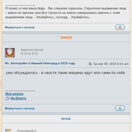
и
_________________
е
Я понял, в чем ваша беда. - Вы слишком серьезны. Серьезное выражение лица
– вовсе не признак ума.Все глупости на земле совершались именно с этим
выражением лица... Улыбайтесь, господа... Улыбайтесь...
Вернуться к началу
TANKER
Н
Администратор
е
в
с
е
Re: Автопробег в Нижний Новгород в 2015 году
С
Ср апр 08, 2015 8:31 am
#101
т
о
и
о
уже обсуждалось - в хвосте такие машины едут или сами по себе
б
щ
е
н
и
_________________
е
Моя анкета
На Drive'e
Вернуться к началу
drrock
Н
Освоившийся