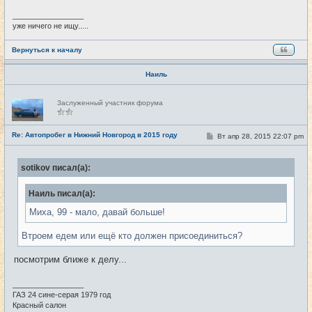
_________________
уже ничего не ищу.....
Вернуться к началу
Наиль
Н
Заслуженный участник форума
е
в
с
е
Re: Автопробег в Нижний Новгород в 2015 году
С
Вт апр 28, 2015 22:07 pm
#105
т
о
и
о
б
sotikov писал(а):
щ
е
н
Наиль писал(а):
и
е
Миха, 99 - мало, давай больше!
Втроем едем или ещё кто должен присоединиться?
посмотрим ближе к делу...
_________________
ГАЗ 24 сине-серая 1979 год
Красный салон