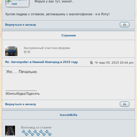
Форум у вас тут, значит...
Куплю пиджак с отливом, автомашину с магнитофоном - и в Ялту!
Вернуться к началу
Странник
Н
Заслуженный участник форума
е
в
с
е
Re: Автопробег в Нижний Новгород в 2015 году
С
Чт мар 05, 2015 20:44 pm
#98
т
о
и
о
Упс.... Печально.
б
щ
е
н
и
_________________
е
90пять66два75десять
Вернуться к началу
Icecoldkilla
Н
Волговод со стажем
е
в
с