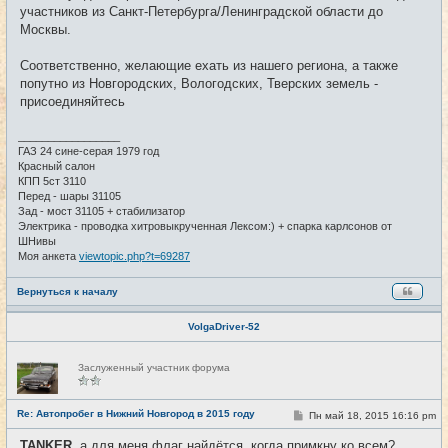
участников из Санкт-Петербурга/Ленинградской области до
Москвы.
Соответственно, желающие ехать из нашего региона, а также
попутно из Новгородских, Вологодских, Тверских земель -
присоединяйтесь
_________________
ГАЗ 24 сине-серая 1979 год
Красный салон
КПП 5ст 3110
Перед - шары 31105
Зад - мост 31105 + стабилизатор
Электрика - проводка хитровыкрученная Лексом:) + спарка карлсонов от
ШНивы
Моя анкета
viewtopic.php?t=69287
Вернуться к началу
VolgaDriver-52
Н
Заслуженный участник форума
е
в
с
е
Re: Автопробег в Нижний Новгород в 2015 году
С
Пн май 18, 2015 16:16 pm
#116
т
о
и
о
TANKER
, а для меня флаг найдётся, когда примкну ко всем?