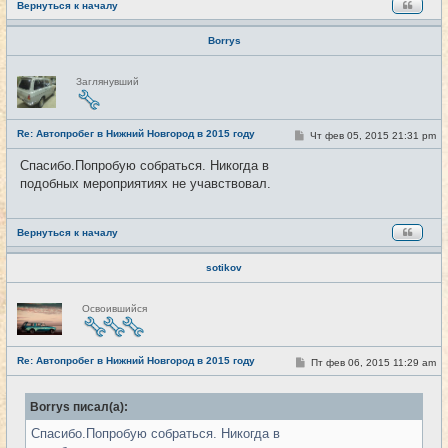
Вернуться к началу
Borrys
Н
Заглянувший
е
в
с
е
Re: Автопробег в Нижний Новгород в 2015 году
т
С
Чт фев 05, 2015 21:31 pm
#93
и
о
о
Спасибо.Попробую собраться. Никогда в
б
подобных мероприятиях не учавствовал.
щ
е
н
и
е
Вернуться к началу
sotikov
Н
Освоившийся
е
в
с
е
Re: Автопробег в Нижний Новгород в 2015 году
т
С
Пт фев 06, 2015 11:29 am
#94
и
о
о
б
Borrys писал(а):
щ
е
Спасибо.Попробую собраться. Никогда в
н
и