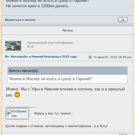
Можно в Москву не ехать,а сразу в Горький?
е
Не хочется крюк в 1200км делать.
н
и
е
Вернуться к началу
Латыш
Н
Заслуженный участник форума
е
в
с
е
Re: Автопробег в Нижний Новгород в 2015 году
С
Чт фев 05, 2015 19:29 pm
#92
т
о
и
о
б
Borrys писал(а):
щ
е
Можно в Москву не ехать,а сразу в Горький?
н
и
е
Можно. Мы с Уфы в Нижнем влезем в колонну, как и в прошлый
раз.
_________________
Форум у вас тут, значит...
Куплю пиджак с отливом, автомашину с магнитофоном - и в Ялту!