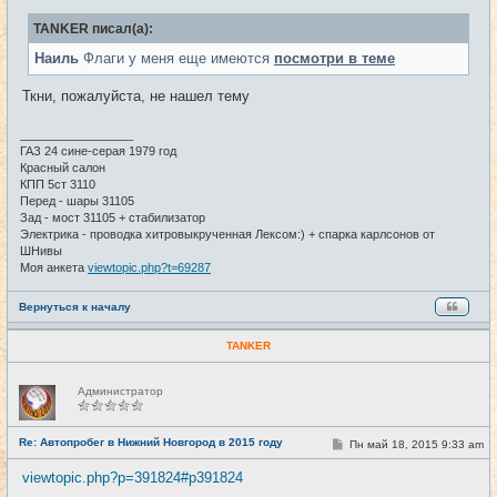
о
б
TANKER писал(а):
щ
е
Наиль
Флаги у меня еще имеются
посмотри в теме
н
и
е
Ткни, пожалуйста, не нашел тему
_________________
ГАЗ 24 сине-серая 1979 год
Красный салон
КПП 5ст 3110
Перед - шары 31105
Зад - мост 31105 + стабилизатор
Электрика - проводка хитровыкрученная Лексом:) + спарка карлсонов от
ШНивы
Моя анкета
viewtopic.php?t=69287
Вернуться к началу
TANKER
Н
Администратор
е
в
с
е
Re: Автопробег в Нижний Новгород в 2015 году
С
Пн май 18, 2015 9:33 am
#114
т
о
и
о
viewtopic.php?p=391824#p391824
б
щ