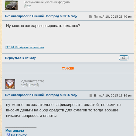
Заслуженный участник форума
е
в
с
е
Re: Автопробег в Нижний Новгород в 2015 году
С
Пн май 18, 2015 23:40 pm
#118
т
о
и
о
Ну можно же зарезервировать флажок?
б
щ
е
н
и
_________________
е
ГАЗ 24 '84 чёрная, почти сток
Вернуться к началу
TANKER
Н
Администратор
е
в
с
е
Re: Автопробег в Нижний Новгород в 2015 году
С
Вт май 19, 2015 13:39 pm
#119
т
о
и
о
ну можно, но желательно зафиксировать оплатой, но если ты
б
вносил деньги на сбор средств для флагов то тогда вообще
щ
е
никаких вопросов и оплаты.
н
и
е
_________________
Моя анкета
На Drive'e