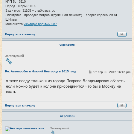
КПП 5ст 3110
Перед - шары 31105
Зад - мост 31105 + стабилизатор
Электрика - проводка хитровыкрученная Лексом:) + спарка карлсонов от
ШНивы
Моя анкета
viewtopic.php?t=69287
Вернуться к началу
vigen1998
Н
Заглянувший
е
в
с
е
Re: Автопробег в Нижний Новгород в 2015 году
С
Чт апр 30, 2015 16:45 pm
#106
т
о
и
о
я тоже поеду только я из города Покрова Владимирская область
б
если можно будет к колоне присоединится что бы в Москву не
щ
е
ехать
н
и
е
Вернуться к началу
СерёгаCC
Н
Заглянувший
е
в