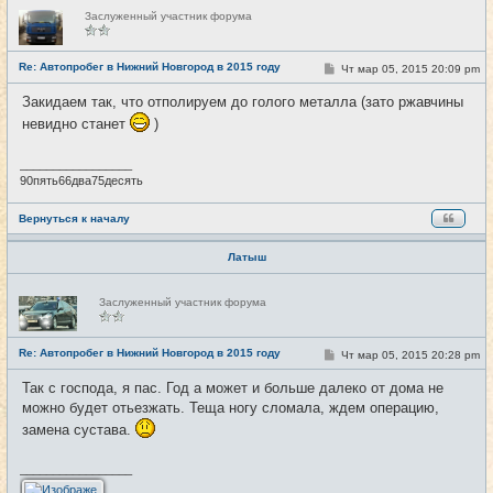
Н
Заслуженный участник форума
е
в
с
е
Re: Автопробег в Нижний Новгород в 2015 году
С
Чт мар 05, 2015 20:09 pm
#96
т
о
и
о
Закидаем так, что отполируем до голого металла (зато ржавчины
б
щ
невидно станет
)
е
н
и
_________________
е
90пять66два75десять
Вернуться к началу
Латыш
Н
Заслуженный участник форума
е
в
с
е
Re: Автопробег в Нижний Новгород в 2015 году
С
Чт мар 05, 2015 20:28 pm
#97
т
о
и
о
Так с господа, я пас. Год а может и больше далеко от дома не
б
можно будет отьезжать. Теща ногу сломала, ждем операцию,
щ
е
замена сустава.
н
и
е
_________________