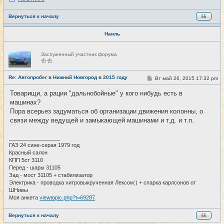
Вернуться к началу
Наиль
Н
Заслуженный участник форума
е
в
с
е
Re: Автопробег в Нижний Новгород в 2015 году
С
Вт май 26, 2015 17:32 pm
#120
т
о
и
о
Товарищи, а рации "дальнобойные" у кого нибудь есть в
б
машинах?
щ
е
Пора всерьез задуматься об организации движения колонны, о
н
связи между ведущей и замыкающей машинами и т.д. и т.п.
и
е
_________________
ГАЗ 24 сине-серая 1979 год
Красный салон
КПП 5ст 3110
Перед - шары 31105
Зад - мост 31105 + стабилизатор
Электрика - проводка хитровыкрученная Лексом:) + спарка карлсонов от
ШНивы
Моя анкета
viewtopic.php?t=69287
Вернуться к началу