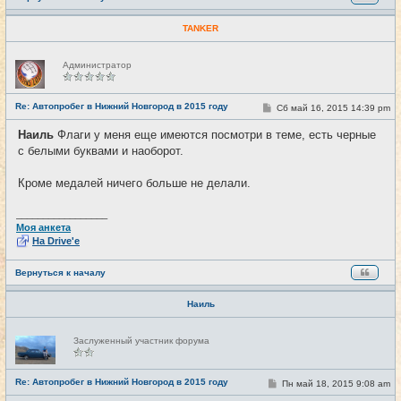
TANKER
Н
Администратор
е
в
с
е
Re: Автопробег в Нижний Новгород в 2015 году
С
Сб май 16, 2015 14:39 pm
#112
т
о
и
о
Наиль
Флаги у меня еще имеются посмотри в теме, есть черные
б
с белыми буквами и наоборот.
щ
е
н
Кроме медалей ничего больше не делали.
и
е
_________________
Моя анкета
На Drive'e
Вернуться к началу
Наиль
Н
Заслуженный участник форума
е
в
с
е
Re: Автопробег в Нижний Новгород в 2015 году
С
Пн май 18, 2015 9:08 am
#113
т
о
и