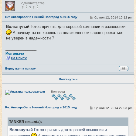
Н
Администратор
е
в
с
е
Re: Автопробег в Нижний Новгород в 2015 году
С
Ср ноя 12, 2014 15:12 pm
#13
т
о
и
о
Волганутый
Готов принять для хорошей компании и развесовки
б
щ
А почему ты не хочешь на великолепном сарае проехаться ..
е
не уверен в надежности ?
н
и
е
_________________
Моя анкета
На Drive'e
Вернуться к началу
Волганутый
Н
Волговод
е
в
с
е
Re: Автопробег в Нижний Новгород в 2015 году
т
С
Ср ноя 12, 2014 22:03 pm
#14
и
о
о
б
TANKER писал(а):
щ
е
Волганутый
Готов принять для хорошей компании и
н
и
развесовки
А почему ты не хочешь на великолепном сарае