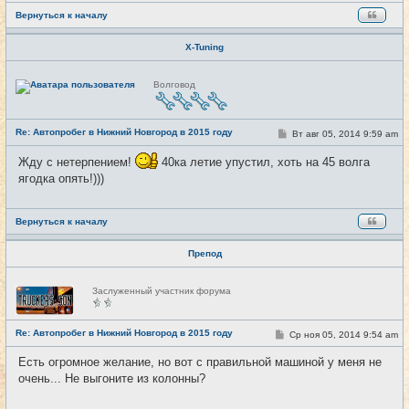
Вернуться к началу
X-Tuning
Н
Волговод
е
в
с
е
Re: Автопробег в Нижний Новгород в 2015 году
т
С
Вт авг 05, 2014 9:59 am
#9
и
о
о
Жду с нетерпением!
40ка летие упустил, хоть на 45 волга
б
щ
ягодка опять!)))
е
н
и
е
Вернуться к началу
Препод
Н
Заслуженный участник форума
е
в
с
е
Re: Автопробег в Нижний Новгород в 2015 году
С
Ср ноя 05, 2014 9:54 am
#10
т
о
и
о
Есть огромное желание, но вот с правильной машиной у меня не
б
очень... Не выгоните из колонны?
щ
е
н