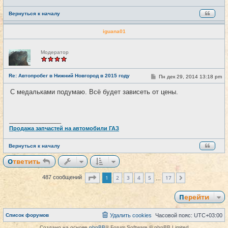
Вернуться к началу
iguana01
Н
Модератор
е
в
с
е
Re: Автопробег в Нижний Новгород в 2015 году
С
Пн дек 29, 2014 13:18 pm
#30
т
о
и
о
С медальками подумаю. Всё будет зависеть от цены.
б
щ
е
н
и
_________________
е
Продажа запчастей на автомобили ГАЗ
Вернуться к началу
Ответить
Страница
1
из
17
1
2
3
4
5
17
487 сообщений
След.
…
Перейти
Список форумов
Удалить cookies
Часовой пояс:
UTC+03:00
Создано на основе
phpBB
® Forum Software © phpBB Limited