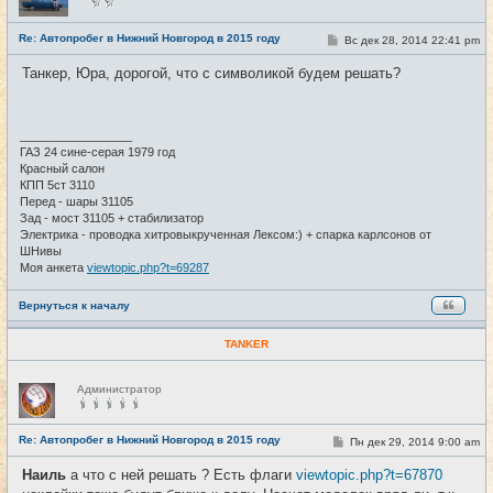
в
с
е
Re: Автопробег в Нижний Новгород в 2015 году
С
Вс дек 28, 2014 22:41 pm
#27
т
о
и
о
Танкер, Юра, дорогой, что с символикой будем решать?
б
щ
е
н
и
_________________
е
ГАЗ 24 сине-серая 1979 год
Красный салон
КПП 5ст 3110
Перед - шары 31105
Зад - мост 31105 + стабилизатор
Электрика - проводка хитровыкрученная Лексом:) + спарка карлсонов от
ШНивы
Моя анкета
viewtopic.php?t=69287
Вернуться к началу
TANKER
Н
Администратор
е
в
с
е
Re: Автопробег в Нижний Новгород в 2015 году
С
Пн дек 29, 2014 9:00 am
#28
т
о
и
о
Наиль
а что с ней решать ? Есть флаги
viewtopic.php?t=67870
б