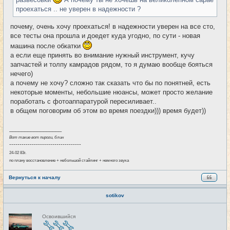
е
проехаться .. не уверен в надежности ?
почему, очень хочу проехаться! в надежности уверен на все сто,
все тесты она прошла и доедет куда угодно, по сути - новая
машина после обкатки
а если еще принять во внимание нужный инструмент, кучу
запчастей и толпу камрадов рядом, то я думаю вообще бояться
нечего)
а почему не хочу? сложно так сказать что бы по понятней, есть
некоторые моменты, небольшие нюансы, может просто желание
поработать с фотоаппаратурой пересиливает..
в общем поговорим об этом во время поездки))) время будет))
_________________
Вот такие вот пироги, блин
-----------------------------------
24-02 83г.
по плану восстановление + небольшой стайлинг + немного звука
Вернуться к началу
sotikov
Н
Освоившийся
е
в