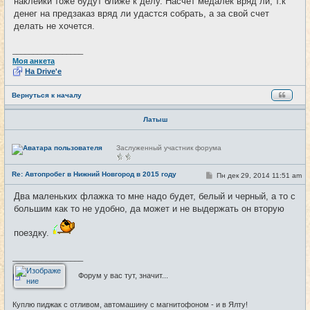
наклейки тоже будут ближе к делу. Насчет медалек вряд ли, т.к
щ
е
денег на предзаказ вряд ли удастся собрать, а за свой счет
н
делать не хочется.
и
е
_________________
Моя анкета
На Drive'e
Вернуться к началу
Латыш
Н
Заслуженный участник форума
е
в
с
Re: Автопробег в Нижний Новгород в 2015 году
С
Пн дек 29, 2014 11:51 am
#29
е
о
т
о
и
Два маленьких флажка то мне надо будет, белый и черный, а то с
б
большим как то не удобно, да может и не выдержать он вторую
щ
е
н
поездку.
и
е
_________________
Форум у вас тут, значит...
Куплю пиджак с отливом, автомашину с магнитофоном - и в Ялту!