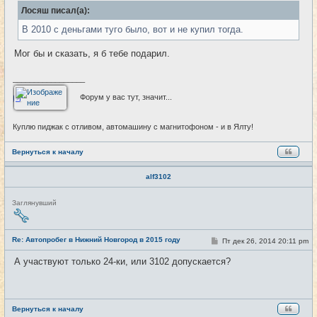
б
Лосяш писал(а):
щ
е
В 2010 с деньгами туго было, вот и не купил тогда.
н
и
е
Мог бы и сказать, я б тебе подарил.
_________________
Форум у вас тут, значит...
Куплю пиджак с отливом, автомашину с магнитофоном - и в Ялту!
Вернуться к началу
alf3102
Н
Заглянувший
е
в
с
е
Re: Автопробег в Нижний Новгород в 2015 году
С
Пт дек 26, 2014 20:11 pm
#25
т
о
и
о
А участвуют только 24-ки, или 3102 допускается?
б
щ
е
н
и
е
Вернуться к началу