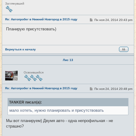
Н
Заглянувший
е
в
с
е
Re: Автопробег в Нижний Новгород в 2015 году
С
Пн ноя 24, 2014 20:43 pm
#20
т
о
и
о
Планирую присутствовать)
б
щ
е
н
и
е
Вернуться к началу
Лис 13
Н
Освоившийся
е
в
с
е
Re: Автопробег в Нижний Новгород в 2015 году
т
С
Пн ноя 24, 2014 20:48 pm
#21
и
о
о
б
TANKER писал(а):
щ
е
мало хотеть, нужно планировать и присутствовать
н
и
е
Мы вот планируем) Двумя авто - одна непрофильная - не
страшно?