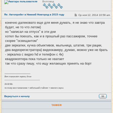
Волговод
е
в
с
е
Re: Автопробег в Нижний Новгород в 2015 году
т
С
Ср ноя 12, 2014 10:58 am
#12
и
о
о
конечно далековато еще для меня думать, я не знаю что завтра
б
будет, не то что летом)
щ
е
но "написал на отпуск" в эти дни
н
хотел бы поехать, как и в прошлый раз пассажиром, точнее
и
е
скорее "освещантом"
две зеркалки, кучка объективов, мыльница, штатив, три рации,
два видеорегистратора) видеокамеру, думаю, можно уже не брать
- зеркалка с видео hd и телефон с 4к)
квадрокоптера пока только не хватает
так что сразу пишу, что ищу желающих принять на борт
_________________
Вот такие вот пироги, блин
-----------------------------------
24-02 83г.
по плану восстановление + небольшой стайлинг + немного звука
Вернуться к началу
TANKER