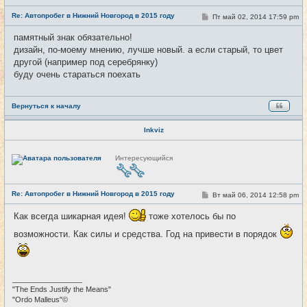
е
Re: Автопробег в Нижний Новгород в 2015 году
т
С
Пт май 02, 2014 17:59 pm
#5
и
о
о
памятный знак обязательно!
б
дизайн, по-моему мнению, лучше новый. а если старый, то цвет
щ
е
другой (например под серебрянку)
н
буду очень стараться поехать
и
е
Вернуться к началу
Inkviz
Н
Интересующийся
е
в
с
е
Re: Автопробег в Нижний Новгород в 2015 году
т
С
Вт май 06, 2014 12:58 pm
#6
и
о
о
Как всегда шикарная идея!
тоже хотелось бы по
б
щ
возможности. Как силы и средства. Год на привести в порядок
е
н
и
е
_________________
"The Ends Justify the Means"
"Ordo Malleus"©