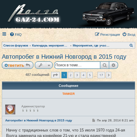
FAQ
Регистрация
Вход
П
Список форумов
Календарь мероприятий на текущий год
Мероприятия, где участвовал клуб (фото-архив)
о
и
Автопробег в Нижний Новгород в 2015 году
с
к
Поиск
Расширен
Ответить
Страница
1
из
17
1
2
3
4
5
17
487 сообщений
След.
…
Сообщение
TANKER
Н
Администратор
е
в
с
е
С
Автопробег в Нижний Новгород в 2015 году
Пн апр 28, 2014 8:21 am
#1
т
о
и
о
Начну с традиционных слов о том, что 15 июля 1970 года 24-ая
б
щ
Волга заменила на конвейере 21-ую и стала единственной