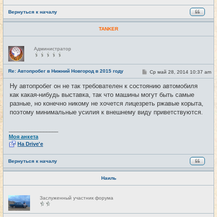
Вернуться к началу
TANKER
Н
Администратор
е
в
с
е
Re: Автопробег в Нижний Новгород в 2015 году
С
Ср май 28, 2014 10:37 am
#7
т
о
и
о
Ну автопробег он не так требователен к состоянию автомобиля
б
как какая-нибудь выставка, так что машины могут быть самые
щ
е
разные, но конечно никому не хочется лицезреть ржавые корыта,
н
поэтому минимальные усилия к внешнему виду приветствуются.
и
е
_________________
Моя анкета
На Drive'e
Вернуться к началу
Наиль
Н
Заслуженный участник форума
е
в
с