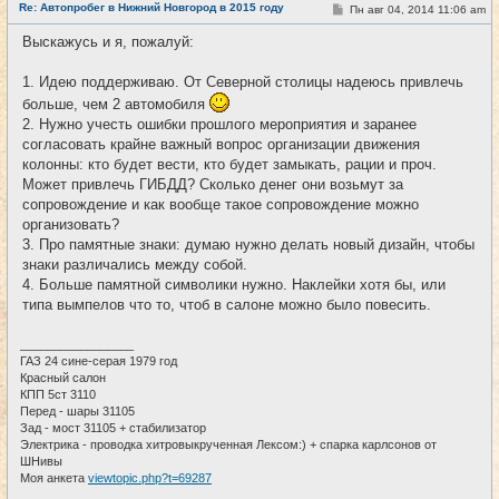
е
Re: Автопробег в Нижний Новгород в 2015 году
С
Пн авг 04, 2014 11:06 am
#8
т
о
и
о
Выскажусь и я, пожалуй:
б
щ
е
1. Идею поддерживаю. От Северной столицы надеюсь привлечь
н
и
больше, чем 2 автомобиля
е
2. Нужно учесть ошибки прошлого мероприятия и заранее
согласовать крайне важный вопрос организации движения
колонны: кто будет вести, кто будет замыкать, рации и проч.
Может привлечь ГИБДД? Сколько денег они возьмут за
сопровождение и как вообще такое сопровождение можно
организовать?
3. Про памятные знаки: думаю нужно делать новый дизайн, чтобы
знаки различались между собой.
4. Больше памятной символики нужно. Наклейки хотя бы, или
типа вымпелов что то, чтоб в салоне можно было повесить.
_________________
ГАЗ 24 сине-серая 1979 год
Красный салон
КПП 5ст 3110
Перед - шары 31105
Зад - мост 31105 + стабилизатор
Электрика - проводка хитровыкрученная Лексом:) + спарка карлсонов от
ШНивы
Моя анкета
viewtopic.php?t=69287