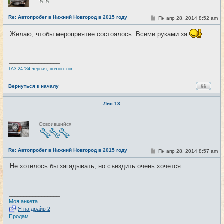
в
с
е
Re: Автопробег в Нижний Новгород в 2015 году
С
Пн апр 28, 2014 8:52 am
#2
т
о
и
о
Желаю, чтобы мероприятие состоялось. Всеми руками за
б
щ
е
н
и
_________________
е
ГАЗ 24 '84 чёрная, почти сток
Вернуться к началу
Лис 13
Н
Освоившийся
е
в
с
е
Re: Автопробег в Нижний Новгород в 2015 году
т
С
Пн апр 28, 2014 8:57 am
#3
и
о
о
Не хотелось бы загадывать, но съездить очень хочется.
б
щ
е
н
и
_________________
е
Моя анкета
Я на драйв 2
Продам