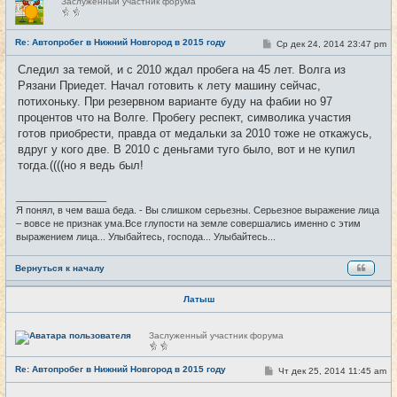
Заслуженный участник форума
е
в
с
е
Re: Автопробег в Нижний Новгород в 2015 году
С
Ср дек 24, 2014 23:47 pm
#23
т
о
и
о
Следил за темой, и с 2010 ждал пробега на 45 лет. Волга из
б
Рязани Приедет. Начал готовить к лету машину сейчас,
щ
е
потихоньку. При резервном варианте буду на фабии но 97
н
процентов что на Волге. Пробегу респект, символика участия
и
е
готов приобрести, правда от медальки за 2010 тоже не откажусь,
вдруг у кого две. В 2010 с деньгами туго было, вот и не купил
тогда.((((но я ведь был!
_________________
Я понял, в чем ваша беда. - Вы слишком серьезны. Серьезное выражение лица
– вовсе не признак ума.Все глупости на земле совершались именно с этим
выражением лица... Улыбайтесь, господа... Улыбайтесь...
Вернуться к началу
Латыш
Н
Заслуженный участник форума
е
в
с
Re: Автопробег в Нижний Новгород в 2015 году
С
Чт дек 25, 2014 11:45 am
#24
е
о
т
о
и