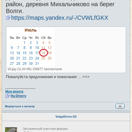
район, деревня Михальчиково на берег
Волги.
https://maps.yandex.ru/-/CVWLfGKX
18.jpg (11.64 КБ) 158677 просмотров
Пожалуйста предложения и пожелания ... >>>
_________________
Моя анкета
На Drive'e
Вернуться к началу
VolgaDriver-52
Н
Заслуженный участник форума
е