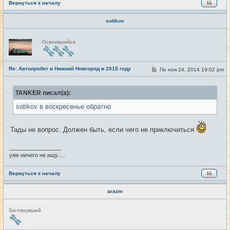
Вернуться к началу
sotikov
Н
Освоившийся
е
в
с
е
Re: Автопробег в Нижний Новгород в 2015 году
т
С
Пн ноя 24, 2014 19:02 pm
#17
и
о
о
б
TANKER писал(а):
щ
е
sotikov в воскресенье обратно
н
и
е
Тады не вопрос. Должен быть, если чего не приключиться
_________________
уже ничего не ищу.....
Вернуться к началу
arazm
Н
Заглянувший
е
в
с