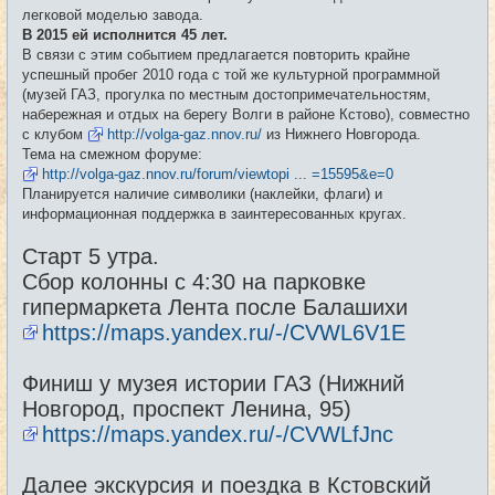
е
легковой моделью завода.
н
и
В 2015 ей исполнится 45 лет.
е
В связи с этим событием предлагается повторить крайне
успешный пробег 2010 года с той же культурной программной
(музей ГАЗ, прогулка по местным достопримечательностям,
набережная и отдых на берегу Волги в районе Кстово), совместно
с клубом
http://volga-gaz.nnov.ru/
из Нижнего Новгорода.
Тема на смежном форуме:
http://volga-gaz.nnov.ru/forum/viewtopi ... =15595&e=0
Планируется наличие символики (наклейки, флаги) и
информационная поддержка в заинтересованных кругах.
Старт 5 утра.
Сбор колонны с 4:30 на парковке
гипермаркета Лента после Балашихи
https://maps.yandex.ru/-/CVWL6V1E
Финиш у музея истории ГАЗ (Нижний
Новгород, проспект Ленина, 95)
https://maps.yandex.ru/-/CVWLfJnc
Далее экскурсия и поездка в Кстовский