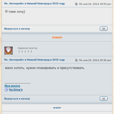
е
Re: Автопробег в Нижний Новгород в 2015 году
С
Пн ноя 24, 2014 19:53 pm
#18
т
о
и
о
Я тоже хочу)
б
щ
е
н
и
е
Вернуться к началу
TANKER
Н
Администратор
е
в
с
е
Re: Автопробег в Нижний Новгород в 2015 году
С
Пн ноя 24, 2014 20:30 pm
#19
т
о
и
о
мало хотеть, нужно планировать и присутствовать
б
щ
е
н
и
_________________
е
Моя анкета
На Drive'e
Вернуться к началу
arazm