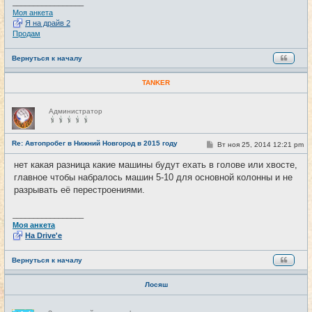
_________________
Моя анкета
Я на драйв 2
Продам
Вернуться к началу
TANKER
Н
Администратор
е
в
с
е
Re: Автопробег в Нижний Новгород в 2015 году
С
Вт ноя 25, 2014 12:21 pm
#22
т
о
и
о
нет какая разница какие машины будут ехать в голове или хвосте,
б
главное чтобы набралось машин 5-10 для основной колонны и не
щ
е
разрывать её перестроениями.
н
и
е
_________________
Моя анкета
На Drive'e
Вернуться к началу
Лосяш
Н