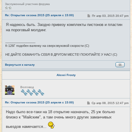
Н
Заслуженный участник форума
е
в
с
Re: Открытие сезона 2015 (25 апреля с 15:00)
С
Пт апр 03, 2015 20:47 pm
#25
е
о
т
о
Я надеюсь быть. Заодно привезу комплекты пистонов и пластин
и
б
на пороговый молдинг.
щ
е
н
и
_________________
е
К-126Г подобен валенку на сверхзвуковой скорости (С)
НЕ ДАЙТЕ ОБМАНУТЬ СЕБЯ В ДРУГОМ МЕСТЕ! ПОКУПАЙТЕ У НАС! (С)
Вернуться к началу
Alexei Frosty
Н
Волговод
е
в
с
е
Re: Открытие сезона 2015 (25 апреля с 15:00)
т
С
Ср апр 08, 2015 12:47 pm
#26
и
о
о
Надо было все-таки на 18 открытие назначать, 25 уж больно
б
близко к "Майским", а там очень много других заманчивых
щ
е
н
выездов намечается...
и
е