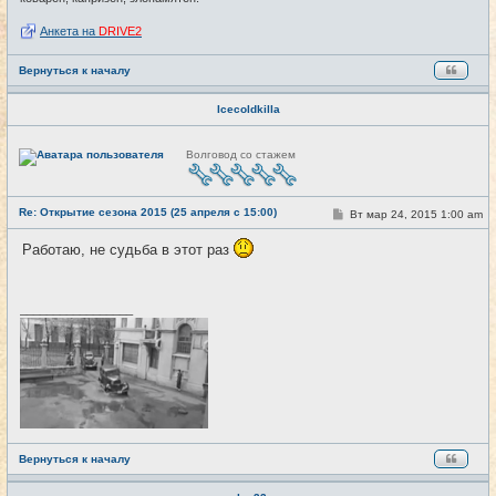
Анкета на
DRIVE2
Вернуться к началу
Icecoldkilla
Н
Волговод со стажем
е
в
с
е
Re: Открытие сезона 2015 (25 апреля с 15:00)
т
С
Вт мар 24, 2015 1:00 am
#6
и
о
о
Работаю, не судьба в этот раз
б
щ
е
н
и
_________________
е
Вернуться к началу