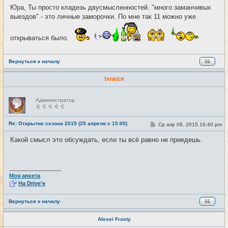
о
Юра, Ты просто кладезь двусмысленностей. "много заманчивых
б
выездов" - это личные заморочки. По мне так 11 можно уже
щ
е
н
и
открываться было.
е
Вернуться к началу
TANKER
Н
Администратор
е
в
с
е
Re: Открытие сезона 2015 (25 апреля с 15:00)
С
Ср апр 08, 2015 16:40 pm
#29
т
о
и
о
Какой смысл это обсуждать, если ты всё равно не приедешь.
б
щ
е
н
и
_________________
е
Моя анкета
На Drive'e
Вернуться к началу
Alexei Frosty