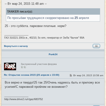
е
-- Вт мар 24, 2015 11:48 am --
н
и
е
TANKER писал(а):
По просьбам трудящихся скорректировано на
25
апреля
25 - это суббота. парковки платные. норм?
_________________
ГАЗ 310221 2001г.в., 40210, 5х кпп, генератор от ЗиЛа "бычок" 90А
Вернуться к началу
Punk24
Н
Заслуженный участник форума
е
в
с
е
Re: Открытие сезона 2015 (25 апреля с 15:00)
С
Вт мар 24, 2015 10:58 am
#9
т
о
и
о
Все верно и твердо!25 так 25!Очень надеюсь быть и приложу все
б
усилия!С парковкой проблем не возникнет?
щ
е
н
и
_________________
е
http://www.drive2.ru/r/gaz/683752