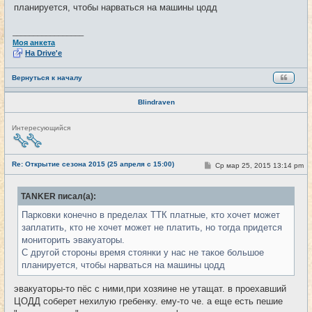
е
планируется, чтобы нарваться на машины цодд
_________________
Моя анкета
На Drive'e
Вернуться к началу
Blindraven
Н
Интересующийся
е
в
с
е
Re: Открытие сезона 2015 (25 апреля с 15:00)
С
Ср мар 25, 2015 13:14 pm
#12
т
о
и
о
б
TANKER писал(а):
щ
е
Парковки конечно в пределах ТТК платные, кто хочет может
н
и
заплатить, кто не хочет может не платить, но тогда придется
е
мониторить эвакуаторы.
С другой стороны время стоянки у нас не такое большое
планируется, чтобы нарваться на машины цодд
эвакуаторы-то пёс с ними,при хозяине не утащат. в проехавший
ЦОДД соберет нехилую гребенку. ему-то че. а еще есть пешие