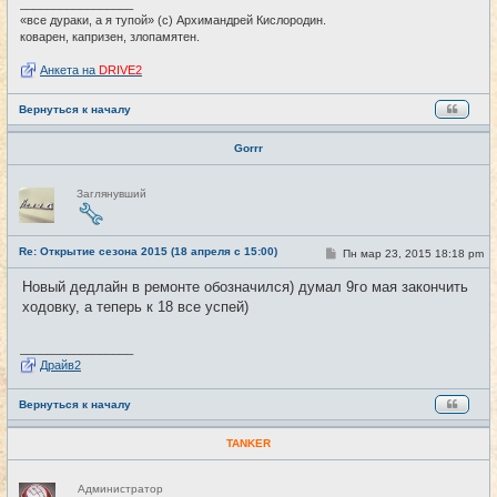
и
_________________
е
«все дураки, а я тупой» (с) Архимандрей Кислородин.
коварен, капризен, злопамятен.
Анкета на
DRIVE2
Вернуться к началу
Gorrr
Н
Заглянувший
е
в
с
е
Re: Открытие сезона 2015 (18 апреля с 15:00)
т
С
Пн мар 23, 2015 18:18 pm
#3
и
о
о
Новый дедлайн в ремонте обозначился) думал 9го мая закончить
б
ходовку, а теперь к 18 все успей)
щ
е
н
и
_________________
е
Драйв2
Вернуться к началу
TANKER
Н
Администратор
е