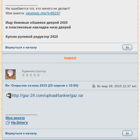
_________________
Не ошибается тот, кто ничего не делает!
Моя анкета:
viewtopic.php?t=86197
Ищу бежевые обшивки дверей 2410
и пластиковые накладки низа дверей
Куплю рулевой редуктор 2410
Вернуться к началу
TANKER
Н
Администратор
е
в
с
е
Re: Открытие сезона 2015 (25 апреля с 15:00)
С
Вс мар 29, 2015 11:37 am
#23
т
о
и
о
http://gaz-24.com/upload/tanker/gaz.rar
б
щ
е
н
и
_________________
е
Моя анкета
На Drive'e
Вернуться к началу