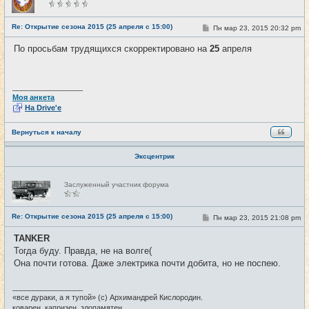
в
с
е
Re: Открытие сезона 2015 (25 апреля с 15:00)
С
Пн мар 23, 2015 20:32 pm
#4
т
о
и
о
По просьбам трудящихся скорректировано на
25
апреля
б
щ
е
н
и
_________________
е
Моя анкета
На Drive'e
Вернуться к началу
Эксцентрик
Н
Заслуженный участник форума
е
в
с
е
Re: Открытие сезона 2015 (25 апреля с 15:00)
С
Пн мар 23, 2015 21:08 pm
#5
т
о
и
о
TANKER
б
Тогда буду. Правда, не на волге(
щ
е
Она почти готова. Даже электрика почти добита, но не поспею.
н
и
е
_________________
«все дураки, а я тупой» (с) Архимандрей Кислородин.
коварен, капризен, злопамятен.