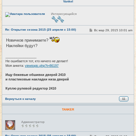
Vankel
Н
Интересующийся
е
в
с
е
Re: Открытие сезона 2015 (25 апреля с 15:00)
т
С
Вс мар 29, 2015 10:01 am
#20
и
о
о
Новичков принимаете?
б
щ
Наклейки будут?
е
н
и
_________________
е
Не ошибается тот, кто ничего не делает!
Моя анкета:
viewtopic.php?t=86197
Ищу бежевые обшивки дверей 2410
и пластиковые накладки низа дверей
Куплю рулевой редуктор 2410
Вернуться к началу
TANKER
Н
Администратор
е
в
с
е
Re: Открытие сезона 2015 (25 апреля с 15:00)