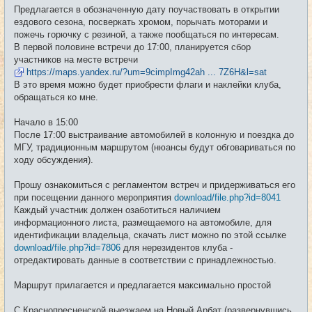
е
Предлагается в обозначенную дату поучаствовать в открытии
н
и
ездового сезона, посверкать хромом, порычать моторами и
е
пожечь горючку с резиной, а также пообщаться по интересам.
В первой половине встречи до 17:00, планируется сбор
участников на месте встречи
https://maps.yandex.ru/?um=9cimpImg42ah ... 7Z6H&l=sat
В это время можно будет приобрести флаги и наклейки клуба,
обращаться ко мне.
Начало в 15:00
После 17:00 выстраивание автомобилей в колонную и поездка до
МГУ, традиционным маршрутом (нюансы будут обговариваться по
ходу обсуждения).
Прошу ознакомиться с регламентом встреч и придерживаться его
при посещении данного мероприятия
download/file.php?id=8041
Каждый участник должен озаботиться наличием
информационного листа, размещаемого на автомобиле, для
идентификации владельца, скачать лист можно по этой ссылке
download/file.php?id=7806
для нерезидентов клуба -
отредактировать данные в соответствии с принадлежностью.
Маршрут прилагается и предлагается максимально простой
С Краснопресненской выезжаем на Новый Арбат (развернувшись