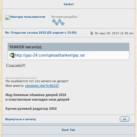
Vankel
Н
Интересующийся
е
в
с
е
Re: Открытие сезона 2015 (25 апреля с 15:00)
т
С
Вс мар 29, 2015 11:39 am
#24
и
о
о
б
TANKER писал(а):
щ
е
http://gaz-24.com/upload/tanker/gaz.rar
н
и
е
Спасибо!!!
_________________
Не ошибается тот, кто ничего не делает!
Моя анкета:
viewtopic.php?t=86197
Ищу бежевые обшивки дверей 2410
и пластиковые накладки низа дверей
Куплю рулевой редуктор 2410
Вернуться к началу
Dark Yak