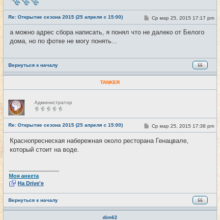
в
с
е
Re: Открытие сезона 2015 (25 апреля с 15:00)
С
Ср мар 25, 2015 17:17 pm
#13
т
о
и
о
а можно адрес сбора написать, я понял что не далеко от Белого
б
дома, но по фотке не могу понять...
щ
е
н
и
е
Вернуться к началу
TANKER
Н
Администратор
е
в
с
е
Re: Открытие сезона 2015 (25 апреля с 15:00)
С
Ср мар 25, 2015 17:38 pm
#14
т
о
и
о
Краснопреснеская набережная около ресторана Генацвале,
б
который стоит на воде.
щ
е
н
и
_________________
е
Моя анкета
На Drive'e
Вернуться к началу
dim62