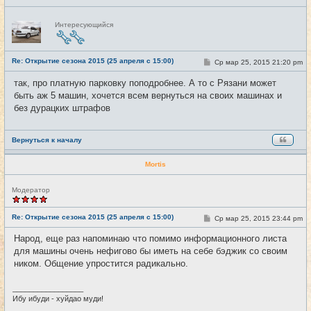
Н
Интересующийся
е
в
с
е
Re: Открытие сезона 2015 (25 апреля с 15:00)
т
С
Ср мар 25, 2015 21:20 pm
#15
и
о
о
так, про платную парковку поподробнее. А то с Рязани может
б
быть аж 5 машин, хочется всем вернуться на своих машинах и
щ
е
без дурацких штрафов
н
и
е
Вернуться к началу
Mortis
Н
Модератор
е
в
с
Re: Открытие сезона 2015 (25 апреля с 15:00)
С
Ср мар 25, 2015 23:44 pm
#16
е
о
т
о
Народ, еще раз напоминаю что помимо информационного листа
и
б
для машины очень нефигово бы иметь на себе бэджик со своим
щ
е
ником. Общение упростится радикально.
н
и
е
_________________
Ибу ибуди - хуйдао муди!