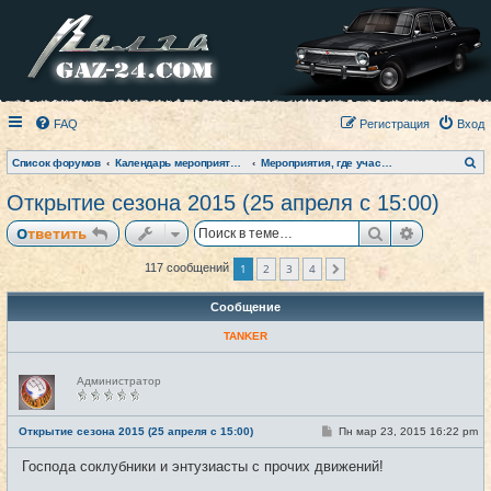
FAQ
Регистрация
Вход
П
Список форумов
Календарь мероприятий на текущий год
Мероприятия, где участвовал клуб (фото-архив)
о
и
Открытие сезона 2015 (25 апреля с 15:00)
с
к
Поиск
Расширен
Ответить
1
2
3
4
117 сообщений
След.
Сообщение
TANKER
Н
Администратор
е
в
с
е
С
Открытие сезона 2015 (25 апреля с 15:00)
Пн мар 23, 2015 16:22 pm
#1
т
о
и
о
Господа соклубники и энтузиасты с прочих движений!
б
щ