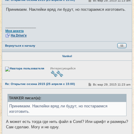
С
Вс мар 29, 2015 11:13 am
#21
т
о
и
о
Принимаем. Наклейки вряд ли будут, но постараемся изготовить.
б
щ
е
н
и
_________________
е
Моя анкета
На Drive'e
Вернуться к началу
Vankel
Н
Интересующийся
е
в
с
е
Re: Открытие сезона 2015 (25 апреля с 15:00)
т
С
Вс мар 29, 2015 11:23 am
#22
и
о
о
б
TANKER писал(а):
щ
е
Принимаем. Наклейки вряд ли будут, но постараемся
н
и
изготовить.
е
А может есть тогда где нить файл в Corel? Или шрифт и размеры?
Сам сделаю. Могу и не одну.