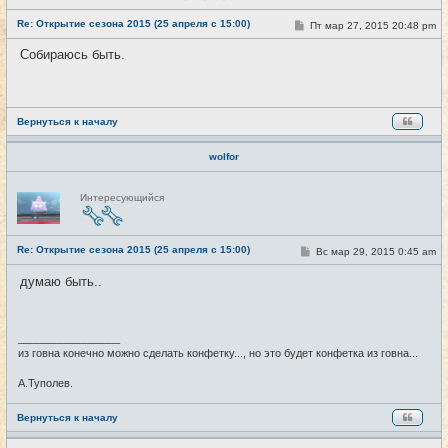
с
е
Re: Открытие сезона 2015 (25 апреля с 15:00)
т
С
Пт мар 27, 2015 20:48 pm
#18
и
о
о
Собираюсь быть.
б
щ
е
н
и
е
Вернуться к началу
wolfor
Н
Интересующийся
е
в
с
е
Re: Открытие сезона 2015 (25 апреля с 15:00)
т
С
Вс мар 29, 2015 0:45 am
#19
и
о
о
думаю быть..
б
щ
е
н
и
_________________
е
из говна конечно можно сделать конфетку..., но это будет конфетка из говна...
А.Туполев.
Вернуться к началу