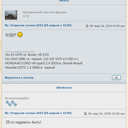
alex33
Н
Заслуженный участник форума
е
в
с
е
Re: Открытие сезона 2015 (25 апреля с 15:00)
С
Вт мар 24, 2015 6:50 am
#7
т
о
и
о
БУДУ!
б
щ
е
н
и
_________________
е
Газ 24 1978 г.в. белая, V8 5,53
Газ 2410 1986 г.в. черная, 1JZ-GE VVTI 2,5 200 л.с.
HONDA ACCORD VIII typeS 2.4 2010г.в. белый-белый
Hyundai GETZ 1.4 2006г.в. черный
Вернуться к началу
Blindraven
Н
Интересующийся
е
в
с
е
Re: Открытие сезона 2015 (25 апреля с 15:00)
С
Вт мар 24, 2015 10:30 am
#8
т
о
и
о
25-го надеюсь быть!
б
щ