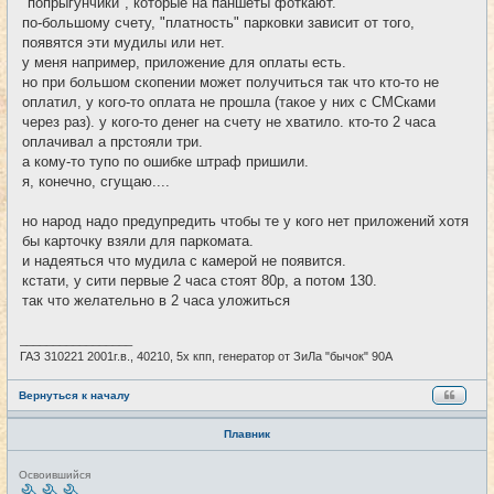
"попрыгунчики", которые на паншеты фоткают.
по-большому счету, "платность" парковки зависит от того,
появятся эти мудилы или нет.
у меня например, приложение для оплаты есть.
но при большом скопении может получиться так что кто-то не
оплатил, у кого-то оплата не прошла (такое у них с СМСками
через раз). у кого-то денег на счету не хватило. кто-то 2 часа
оплачивал а прстояли три.
а кому-то тупо по ошибке штраф пришили.
я, конечно, сгущаю....
но народ надо предупредить чтобы те у кого нет приложений хотя
бы карточку взяли для паркомата.
и надеяться что мудила с камерой не появится.
кстати, у сити первые 2 часа стоят 80р, а потом 130.
так что желательно в 2 часа уложиться
_________________
ГАЗ 310221 2001г.в., 40210, 5х кпп, генератор от ЗиЛа "бычок" 90А
Вернуться к началу
Плавник
Н
Освоившийся
е