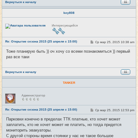
Вернуться к началу
key808
Н
Интересующийся
е
в
с
е
Re: Открытие сезона 2015 (25 апреля с 15:00)
т
С
Ср мар 25, 2015 10:38 am
#10
и
о
о
Тоже планирую быть )) оч хочу со всеми познакомиться )) первый
б
раз все таки
щ
е
н
и
е
Вернуться к началу
TANKER
Н
Администратор
е
в
с
е
Re: Открытие сезона 2015 (25 апреля с 15:00)
С
Ср мар 25, 2015 12:53 pm
#11
т
о
и
о
Парковки конечно в пределах ТТК платные, кто хочет может
б
заплатить, кто не хочет может не платить, но тогда придется
щ
е
мониторить эвакуаторы.
н
С другой стороны время стоянки у нас не такое большое
и