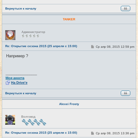
Вернуться к началу
TANKER
Н
Администратор
е
в
с
е
Re: Открытие сезона 2015 (25 апреля с 15:00)
С
Ср апр 08, 2015 12:59 pm
#27
т
о
и
о
Например ?
б
щ
е
н
и
_________________
е
Моя анкета
На Drive'e
Вернуться к началу
Alexei Frosty
Н
Волговод
е
в
с
е
Re: Открытие сезона 2015 (25 апреля с 15:00)
т
С
Ср апр 08, 2015 13:36 pm
#28
и
о