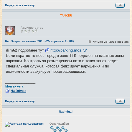
Вернуться к началу
TANKER
Н
Администратор
е
в
с
е
Re: Открытие сезона 2015 (25 апреля с 15:00)
С
Чт мар 26, 2015 8:51 am
#17
т
о
и
о
dim62
подробнее тут
http://parking.mos.ru/
б
Если вкратце то весь город в зоне ТТК поделен на платные зоны
щ
е
парковки. Контроль за размещением авто в таких зонах ведет
н
специальная служба, которая фиксирует нарушения и по
и
е
возможности эвакуирует проштрафившихся.
_________________
Моя анкета
На Drive'e
Вернуться к началу
Nachtigall
Н
Освоившийся
е
в