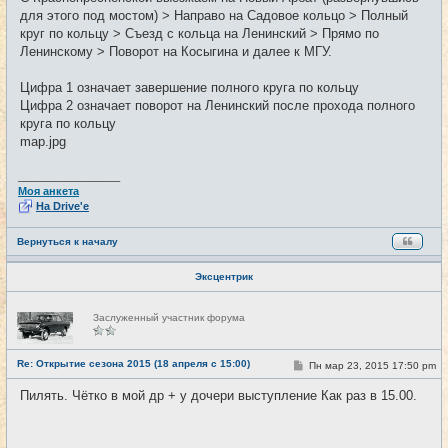
для этого под мостом) > Направо на Садовое кольцо > Полный
круг по кольцу > Съезд с кольца на Ленинский > Прямо по
Ленинскому > Поворот на Косыгина и далее к МГУ.
Цифра 1 означает завершение полного круга по кольцу
Цифра 2 означает поворот на Ленинский после прохода полного
круга по кольцу
map.jpg
_________________
Моя анкета
На Drive'e
Вернуться к началу
Эксцентрик
Н
Заслуженный участник форума
е
в
с
е
Re: Открытие сезона 2015 (18 апреля с 15:00)
С
Пн мар 23, 2015 17:50 pm
#2
т
о
и
о
Пилять. Чётко в мой др + у дочери выступление Как раз в 15.00.
б
щ
е
н