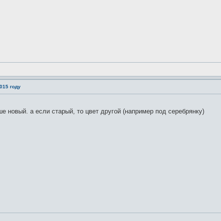
015 году
е новый. а если старый, то цвет другой (например под серебрянку)