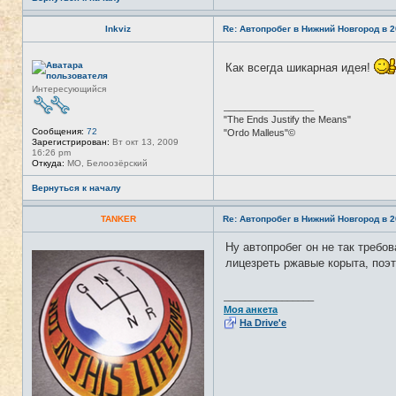
Inkviz
Re: Автопробег в Нижний Новгород в 2
Н
Как всегда шикарная идея!
е
в
Интересующийся
с
е
_________________
т
"The Ends Justify the Means"
и
Сообщения:
72
"Ordo Malleus"©
Зарегистрирован:
Вт окт 13, 2009
16:26 pm
Откуда:
МО, Белоозёрский
Вернуться к началу
TANKER
Re: Автопробег в Нижний Новгород в 2
Ну автопробег он не так требо
Н
е
лицезреть ржавые корыта, поэ
в
с
е
_________________
т
Моя анкета
и
На Drive'e