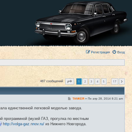
Регистрация
Вход
Страница
1
из
17
1
2
3
4
5
17
487 сообщений
След.
…
С
TANKER
»
Пн апр 28, 2014 8:21 am
#1
о
о
стала единственной легковой моделью завода.
б
щ
е
ой программной (музей ГАЗ, прогулка по местным
н
и
http://volga-gaz.nnov.ru/
из Нижнего Новгорода.
е