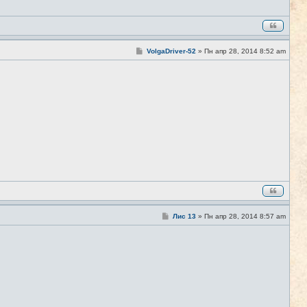
С
VolgaDriver-52
»
Пн апр 28, 2014 8:52 am
#2
о
о
б
щ
е
н
и
е
С
Лис 13
»
Пн апр 28, 2014 8:57 am
#3
о
о
б
щ
е
н
и
е