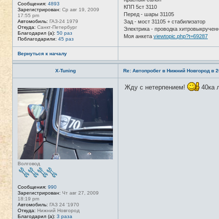
Сообщения:
4893
з
КПП 5ст 3110
Зарегистрирован:
Ср авг 19, 2009
о
Перед - шары 31105
17:55 pm
в
Автомобиль:
ГАЗ-24 1979
Зад - мост 31105 + стабилизатор
а
Откуда:
Санкт-Петербург
Электрика - проводка хитровыкручен
т
Благодарил (а):
50 раз
е
Моя анкета
viewtopic.php?t=69287
Поблагодарили:
45 раз
л
я
T
Вернуться к началу
A
N
K
X-Tuning
Re: Автопробег в Нижний Новгород в 2
E
R
Жду с нетерпением!
40ка л
Н
е
в
с
е
т
и
Волговод
Сообщения:
990
Зарегистрирован:
Чт авг 27, 2009
18:19 pm
Автомобиль:
ГАЗ 24 '1970
Откуда:
Нижний Новгород
Благодарил (а):
3 раза