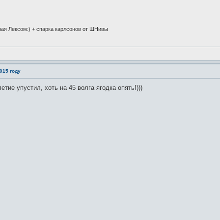
ная Лексом:) + спарка карлсонов от ШНивы
015 году
етие упустил, хоть на 45 волга ягодка опять!)))