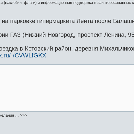
и (наклейки, флаги) и информационная поддержка в заинтересованных к
0 на парковке гипермаркета Лента после Балаш
рии ГАЗ (Нижний Новгород, проспект Ленина, 9
оездка в Кстовский район, деревня Михальчиков
ex.ru/-/CVWLfGKX
елания ... >>>