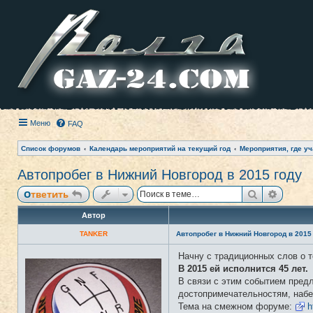
Меню
FAQ
Список форумов
Календарь мероприятий на текущий год
Мероприятия, где уч
Автопробег в Нижний Новгород в 2015 году
Поиск
Расши
Ответить
Автор
TANKER
Автопробег в Нижний Новгород в 2015
Начну с традиционных слов о т
Н
е
В 2015 ей исполнится 45 лет.
в
В связи с этим событием предл
с
е
достопримечательностям, набе
т
Тема на смежном форуме:
h
и