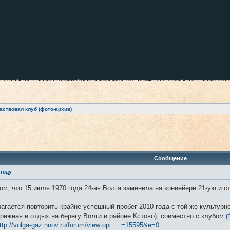
аствовал клуб (фото-архив)
ренный поиск
Сообщение
 году
ом, что 15 июля 1970 года 24-ая Волга заменила на конвейере 21-ую и 
агается повторить крайне успешный пробег 2010 года с той же культурн
режная и отдых на берегу Волги в районе Кстово), совместно с клубом
ttp://volga-gaz.nnov.ru/forum/viewtopi ... =15595&e=0