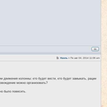
С
Наиль
»
Пн авг 04, 2014 11:06 am
#8
о
о
б
щ
е
н
и
и движения колонны: кто будет вести, кто будет замыкать, рации
е
ровождение можно организовать?
но было повесить.