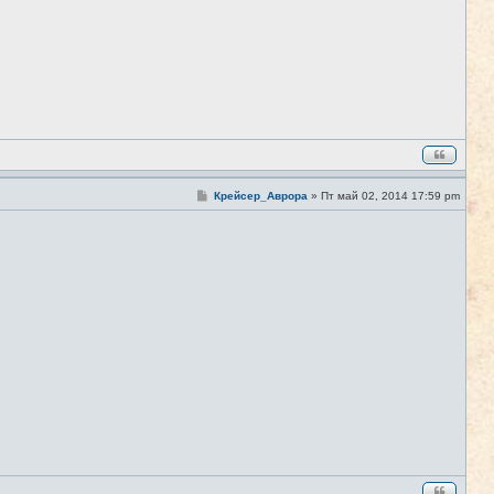
С
Крейсер_Аврора
»
Пт май 02, 2014 17:59 pm
#5
о
о
б
щ
е
н
и
е