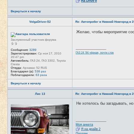
На Drive'e
а
ц
и
Вернуться к началу
я
п
о
VolgaDriver-52
Re: Автопробег в Нижний Новгород в 2
л
ь
з
Желаю, чтобы мероприятие со
Н
о
е
в
в
Заслуженный участник форума
а
с
т
е
е
_________________
т
Сообщения:
3289
л
ГАЗ 24 '84 чёрная, почти сток
и
Зарегистрирован:
Ср ноя 17, 2010
я
20:47 pm
T
Автомобиль:
ГАЗ 24, ГАЗ 3302, Toyota
A
Cresta
N
Откуда:
Арзамас 52 RUS
K
Благодарил (а):
538 раз
E
Поблагодарили:
63 раза
R
Вернуться к началу
Лис 13
Re: Автопробег в Нижний Новгород в 2
Не хотелось бы загадывать, но
Н
е
в
с
е
_________________
т
Моя анкета
и
Я на драйв 2
Продам