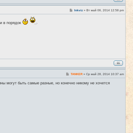
С
Inkviz
»
Вт май 06, 2014 12:58 pm
#6
о
о
б
ти в порядок
щ
е
н
и
е
С
TANKER
»
Ср май 28, 2014 10:37 am
#7
о
о
ины могут быть самые разные, но конечно никому не хочется
б
щ
е
н
и
е