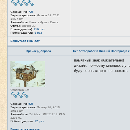
о
л
ь
Сообщения:
726
з
Зарегистрирован:
Чт июн 09, 2011
о
14:27 pm
в
Автомобиль:
Инка. в Душе - Волга.
а
Откуда:
Люберцы
т
Благодарил (а):
156 раз
е
Поблагодарили:
5 раз
л
я
Л
Вернуться к началу
и
с
Крейсер_Аврора
Re: Автопробег в Нижний Новгород в 2
1
3
памятный знак обязательно!
Н
е
дизайн, по-моему мнению, лучш
в
буду очень стараться поехать
с
е
т
и
Освоившийся
Сообщения:
526
Зарегистрирован:
Пт мар 26, 2010
10:13 am
Автомобиль:
24 76г.в.+ИЖ 21251+РАФ
2203-01
Поблагодарили:
12 раз
Вернуться к началу