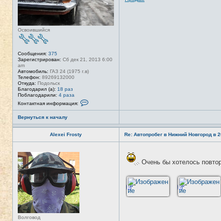
Освоившийся
Сообщения:
375
Зарегистрирован:
Сб дек 21, 2013 6:00
am
Автомобиль:
ГАЗ 24 (1975 г.в)
Телефон:
89269132000
Откуда:
Подольск
Благодарил (а):
18 раз
Поблагодарили:
4 раза
К
Контактная информация:
о
н
Вернуться к началу
т
а
к
Alexei Frosty
Re: Автопробег в Нижний Новгород в 2
т
н
а
Н
я
е
и
Очень бы хотелось повто
в
н
с
ф
е
о
т
р
и
м
а
ц
и
я
Волговод
п