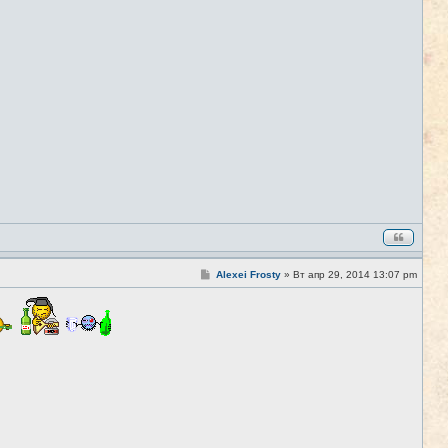
С
Alexei Frosty
»
Вт апр 29, 2014 13:07 pm
#4
о
о
б
щ
е
н
и
е