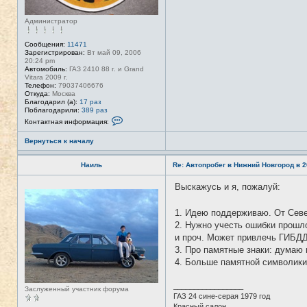
Администратор
Сообщения:
11471
Зарегистрирован:
Вт май 09, 2006
20:24 pm
Автомобиль:
ГАЗ 2410 88 г. и Grand
Vitara 2009 г.
Телефон:
79037406676
Откуда:
Москва
Благодарил (а):
17 раз
Поблагодарили:
389 раз
К
Контактная информация:
о
н
Вернуться к началу
т
а
к
Наиль
Re: Автопробег в Нижний Новгород в 2
т
н
а
Выскажусь и я, пожалуй:
Н
я
е
и
в
н
1. Идею поддерживаю. От Сев
с
ф
е
2. Нужно учесть ошибки прошло
о
т
р
и проч. Может привлечь ГИБДД
и
м
3. Про памятные знаки: думаю 
а
ц
4. Больше памятной символики 
и
я
п
_________________
Заслуженный участник форума
о
ГАЗ 24 сине-серая 1979 год
л
Красный салон
ь