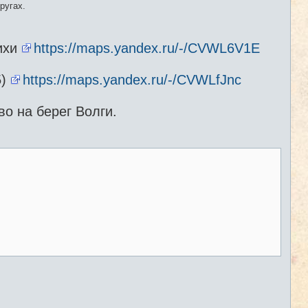
ругах.
ихи
https://maps.yandex.ru/-/CVWL6V1E
5)
https://maps.yandex.ru/-/CVWLfJnc
о на берег Волги.