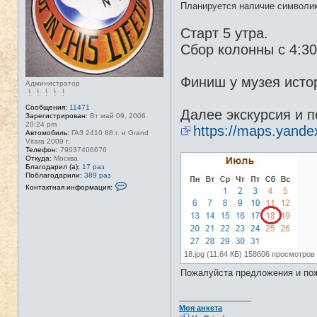
Планируется наличие символик
Старт 5 утра.
Сбор колонны с 4:3
Финиш у музея исто
Администратор
Сообщения:
11471
Далее экскурсия и п
Зарегистрирован:
Вт май 09, 2006
20:24 pm
https://maps.yand
Автомобиль:
ГАЗ 2410 88 г. и Grand
Vitara 2009 г.
Телефон:
79037406676
Откуда:
Москва
Благодарил (а):
17 раз
Поблагодарили:
389 раз
К
Контактная информация:
о
н
т
а
к
т
н
а
18.jpg (11.64 КБ) 158606 просмотров
я
и
Пожалуйста предложения и пож
н
ф
о
_________________
р
Моя анкета
м