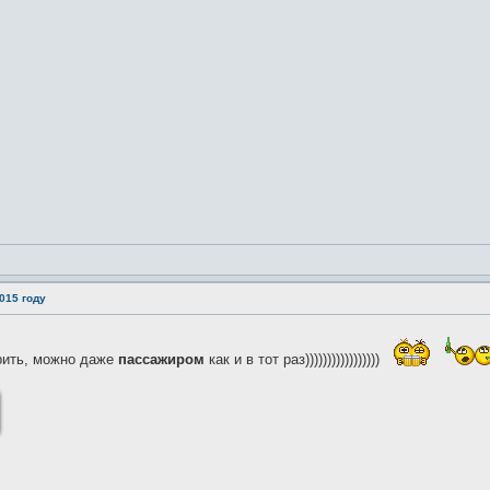
015 году
рить, можно даже
пассажиром
как и в тот раз)))))))))))))))))