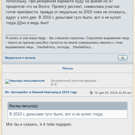
потихоньку. При резервном варианте буду на фабии но 97
н
процентов что на Волге. Пробегу респект, символика участия
и
е
готов приобрести, правда от медальки за 2010 тоже не откажусь,
вдруг у кого две. В 2010 с деньгами туго было, вот и не купил
тогда.((((но я ведь был!
_________________
Я понял, в чем ваша беда. - Вы слишком серьезны. Серьезное выражение лица
– вовсе не признак ума.Все глупости на земле совершались именно с этим
выражением лица... Улыбайтесь, господа... Улыбайтесь...
Вернуться к началу
Латыш
Н
Заслуженный участник форума
е
в
с
Re: Автопробег в Нижний Новгород в 2015 году
С
Чт дек 25, 2014 11:45 am
#24
е
о
т
о
и
б
Лосяш писал(а):
щ
е
В 2010 с деньгами туго было, вот и не купил тогда.
н
и
е
Мог бы и сказать, я б тебе подарил.