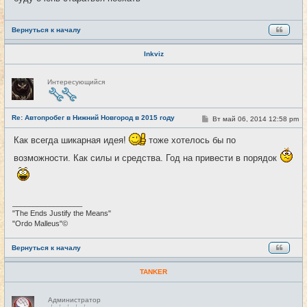
е
Вернуться к началу
Inkviz
Н
Интересующийся
е
в
с
е
Re: Автопробег в Нижний Новгород в 2015 году
т
С
Вт май 06, 2014 12:58 pm
#6
и
о
о
Как всегда шикарная идея!
тоже хотелось бы по
б
щ
возможности. Как силы и средства. Год на привести в порядок
е
н
и
е
_________________
"The Ends Justify the Means"
"Ordo Malleus"©
Вернуться к началу
TANKER
Н
Администратор
е