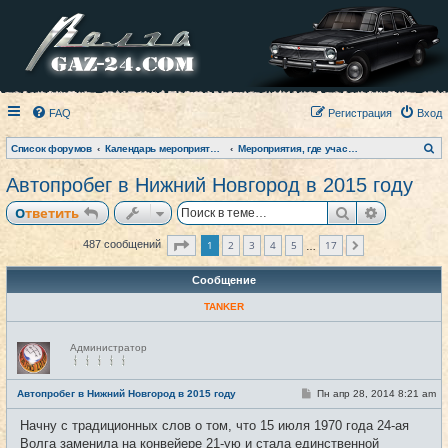
FAQ
Регистрация
Вход
П
Список форумов
Календарь мероприятий на текущий год
Мероприятия, где участвовал клуб (фото-архив)
о
и
Автопробег в Нижний Новгород в 2015 году
с
к
Поиск
Расширен
Ответить
Страница
1
из
17
1
2
3
4
5
17
487 сообщений
След.
…
Сообщение
TANKER
Н
Администратор
е
в
с
е
С
Автопробег в Нижний Новгород в 2015 году
Пн апр 28, 2014 8:21 am
#1
т
о
и
о
Начну с традиционных слов о том, что 15 июля 1970 года 24-ая
б
щ
Волга заменила на конвейере 21-ую и стала единственной