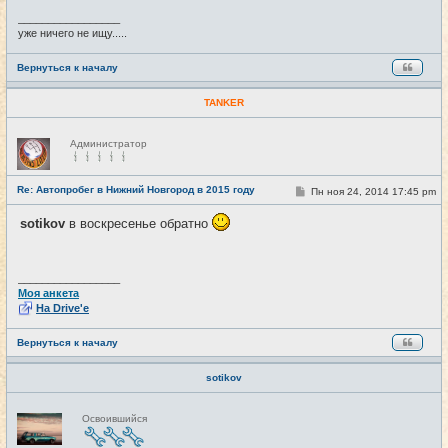
е
_________________
уже ничего не ищу.....
Вернуться к началу
TANKER
Н
Администратор
е
в
с
е
Re: Автопробег в Нижний Новгород в 2015 году
С
Пн ноя 24, 2014 17:45 pm
#16
т
о
и
о
sotikov
в воскресенье обратно
б
щ
е
н
и
_________________
е
Моя анкета
На Drive'e
Вернуться к началу
sotikov
Н
Освоившийся
е
в
с