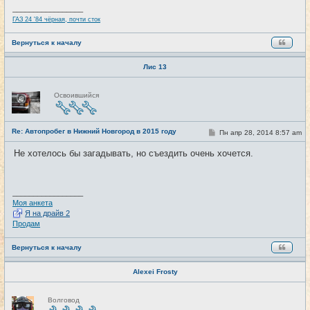
и
_________________
е
ГАЗ 24 '84 чёрная, почти сток
Вернуться к началу
Лис 13
Н
Освоившийся
е
в
с
е
Re: Автопробег в Нижний Новгород в 2015 году
т
С
Пн апр 28, 2014 8:57 am
#3
и
о
о
Не хотелось бы загадывать, но съездить очень хочется.
б
щ
е
н
и
_________________
е
Моя анкета
Я на драйв 2
Продам
Вернуться к началу
Alexei Frosty
Н
Волговод
е