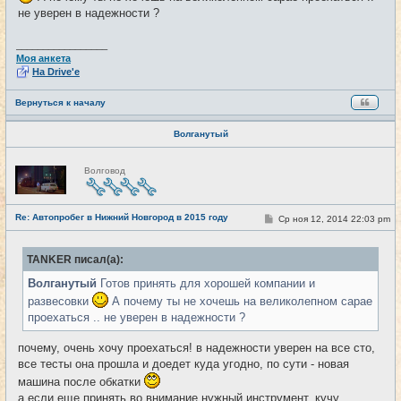
е
не уверен в надежности ?
н
и
е
_________________
Моя анкета
На Drive'e
Вернуться к началу
Волганутый
Н
Волговод
е
в
с
е
Re: Автопробег в Нижний Новгород в 2015 году
т
С
Ср ноя 12, 2014 22:03 pm
#14
и
о
о
б
TANKER писал(а):
щ
е
Волганутый
Готов принять для хорошей компании и
н
и
развесовки
А почему ты не хочешь на великолепном сарае
е
проехаться .. не уверен в надежности ?
почему, очень хочу проехаться! в надежности уверен на все сто,
все тесты она прошла и доедет куда угодно, по сути - новая
машина после обкатки
а если еще принять во внимание нужный инструмент, кучу