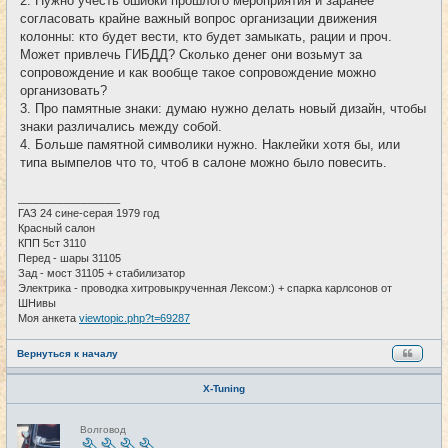
2. Нужно учесть ошибки прошлого мероприятия и заранее
согласовать крайне важный вопрос организации движения
колонны: кто будет вести, кто будет замыкать, рации и проч.
Может привлечь ГИБДД? Сколько денег они возьмут за
сопровождение и как вообще такое сопровождение можно
организовать?
3. Про памятные знаки: думаю нужно делать новый дизайн, чтобы
знаки различались между собой.
4. Больше памятной символики нужно. Наклейки хотя бы, или
типа вымпелов что то, чтоб в салоне можно было повесить.
_________________
ГАЗ 24 сине-серая 1979 год
Красный салон
КПП 5ст 3110
Перед - шары 31105
Зад - мост 31105 + стабилизатор
Электрика - проводка хитровыкрученная Лексом:) + спарка карлсонов от
ШНивы
Моя анкета
viewtopic.php?t=69287
Вернуться к началу
X-Tuning
Н
Волговод
е
в