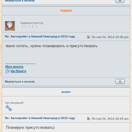
Вернуться к началу
TANKER
Н
Администратор
е
в
с
е
Re: Автопробег в Нижний Новгород в 2015 году
С
Пн ноя 24, 2014 20:30 pm
#19
т
о
и
о
мало хотеть, нужно планировать и присутствовать
б
щ
е
н
и
_________________
е
Моя анкета
На Drive'e
Вернуться к началу
arazm
Н
Заглянувший
е
в
с
е
Re: Автопробег в Нижний Новгород в 2015 году
С
Пн ноя 24, 2014 20:43 pm
#20
т
о
и
о
Планирую присутствовать)
б