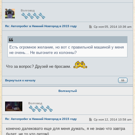
Н
Волговод
е
в
с
е
Re: Автопробег в Нижний Новгород в 2015 году
т
С
Ср ноя 05, 2014 10:36 am
#11
и
о
о
б
щ
е
Есть огромное желание, но вот с правильной машиной у меня
н
и
не очень... Не выгоните из колонны?
е
Что за вопрос? Друзей не бросаем.
Вернуться к началу
Волганутый
Н
Волговод
е
в
с
е
Re: Автопробег в Нижний Новгород в 2015 году
т
С
Ср ноя 12, 2014 10:58 am
#12
и
о
о
конечно далековато еще для меня думать, я не знаю что завтра
б
будет, не то что летом)
щ