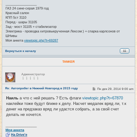
и
_________________
е
ГАЗ 24 сине-серая 1979 год
Красный салон
КПП 5ст 3110
Перед - шары 31105
Зад - мост 31105 + стабилизатор
Электрика - проводка хитровыкрученная Лексом:) + спарка карлсонов от
ШНивы
Моя анкета
viewtopic.php?t=69287
Вернуться к началу
TANKER
Н
Администратор
е
в
с
е
Re: Автопробег в Нижний Новгород в 2015 году
С
Пн дек 29, 2014 9:00 am
#28
т
о
и
о
Наиль
а что с ней решать ? Есть флаги
viewtopic.php?t=67870
б
наклейки тоже будут ближе к делу. Насчет медалек вряд ли, т.к
щ
е
денег на предзаказ вряд ли удастся собрать, а за свой счет
н
делать не хочется.
и
е
_________________
Моя анкета
На Drive'e