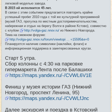
е
легковой моделью завода.
н
и
В 2015 ей исполнится 45 лет.
е
В связи с этим событием предлагается повторить крайне
успешный пробег 2010 года с той же культурной программной
(музей ГАЗ, прогулка по местным достопримечательностям,
набережная и отдых на берегу Волги в районе Кстово), совместно
с клубом
http://volga-gaz.nnov.ru/
из Нижнего Новгорода.
Тема на смежном форуме:
http://volga-gaz.nnov.ru/forum/viewtopi ... =15595&e=0
Планируется наличие символики (наклейки, флаги) и
информационная поддержка в заинтересованных кругах.
Старт 5 утра.
Сбор колонны с 4:30 на парковке
гипермаркета Лента после Балашихи
https://maps.yandex.ru/-/CVWL6V1E
Финиш у музея истории ГАЗ (Нижний
Новгород, проспект Ленина, 95)
https://maps.yandex.ru/-/CVWLfJnc
Далее экскурсия и поездка в Кстовский