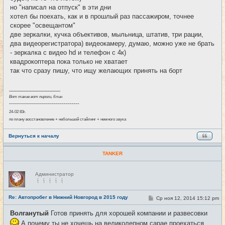
е
но "написал на отпуск" в эти дни
н
хотел бы поехать, как и в прошлый раз пассажиром, точнее
и
е
скорее "освещантом"
две зеркалки, кучка объективов, мыльница, штатив, три рации,
два видеорегистратора) видеокамеру, думаю, можно уже не брать
- зеркалка с видео hd и телефон с 4к)
квадрокоптера пока только не хватает
так что сразу пишу, что ищу желающих принять на борт
_________________
Вот такие вот пироги, блин
-----------------------------------
24-02 83г.
по плану восстановление + небольшой стайлинг + немного звука
Вернуться к началу
TANKER
Н
Администратор
е
в
с
е
Re: Автопробег в Нижний Новгород в 2015 году
С
Ср ноя 12, 2014 15:12 pm
#13
т
о
и
о
Волганутый
Готов принять для хорошей компании и развесовки
б
щ
А почему ты не хочешь на великолепном сарае проехаться ..