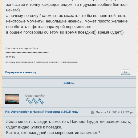
запчастей и толпу камрадов рядом, то я думаю вообще бояться
нечего)
а почему не хочу? сложно так сказать что бы по понятней, есть
некоторые моменты, небольшие нюансы, может просто желание
поработать с фотоаппаратурой пересиливает..
в общем поговорим об этом во время поездки))) время будет))
_________________
Вот такие вот пироги, блин
-----------------------------------
24-02 83г.
по плану восстановление + небольшой стайлинг + немного звука
Вернуться к началу
sotikov
Н
Освоившийся
е
в
с
е
Re: Автопробег в Нижний Новгород в 2015 году
т
С
Пн ноя 17, 2014 22:22 pm
#15
и
о
о
Желание есть съездить вместе с Наилем. Будет ли возможность,
б
будет видно ближе к поездке.
щ
е
Кстати, сколько дней все мероприятие занимает?
н
и