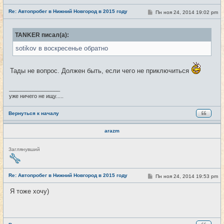
е
Re: Автопробег в Нижний Новгород в 2015 году
т
С
Пн ноя 24, 2014 19:02 pm
#17
и
о
о
б
TANKER писал(а):
щ
е
sotikov в воскресенье обратно
н
и
е
Тады не вопрос. Должен быть, если чего не приключиться
_________________
уже ничего не ищу.....
Вернуться к началу
arazm
Н
Заглянувший
е
в
с
е
Re: Автопробег в Нижний Новгород в 2015 году
С
Пн ноя 24, 2014 19:53 pm
#18
т
о
и
о
Я тоже хочу)
б
щ
е
н
и
е