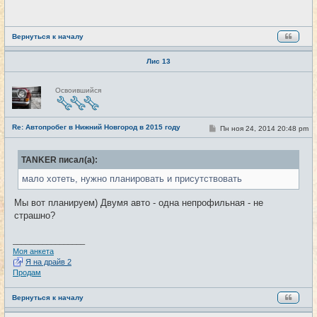
щ
е
н
и
е
Вернуться к началу
Лис 13
Н
Освоившийся
е
в
с
е
Re: Автопробег в Нижний Новгород в 2015 году
т
С
Пн ноя 24, 2014 20:48 pm
#21
и
о
о
б
TANKER писал(а):
щ
е
мало хотеть, нужно планировать и присутствовать
н
и
е
Мы вот планируем) Двумя авто - одна непрофильная - не
страшно?
_________________
Моя анкета
Я на драйв 2
Продам
Вернуться к началу