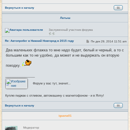
Вернуться к началу
Латыш
Н
Заслуженный участник форума
е
в
с
Re: Автопробег в Нижний Новгород в 2015 году
С
Пн дек 29, 2014 11:51 am
#29
е
о
т
о
и
Два маленьких флажка то мне надо будет, белый и черный, а то с
б
большим как то не удобно, да может и не выдержать он вторую
щ
е
н
поездку.
и
е
_________________
Форум у вас тут, значит...
Куплю пиджак с отливом, автомашину с магнитофоном - и в Ялту!
Вернуться к началу
iguana01
Н
Модератор
е