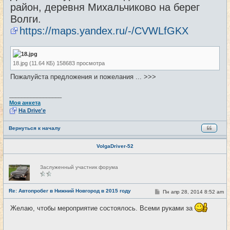
район, деревня Михальчиково на берег
Волги.
https://maps.yandex.ru/-/CVWLfGKX
18.jpg (11.64 КБ) 158683 просмотра
Пожалуйста предложения и пожелания ... >>>
_________________
Моя анкета
На Drive'e
Вернуться к началу
VolgaDriver-52
Н
Заслуженный участник форума
е
в
с
е
Re: Автопробег в Нижний Новгород в 2015 году
С
Пн апр 28, 2014 8:52 am
#2
т
о
и
о
Желаю, чтобы мероприятие состоялось. Всеми руками за
б
щ
е
н