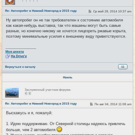
в
с
е
Re: Автопробег в Нижний Новгород в 2015 году
С
Ср май 28, 2014 10:37 am
#7
т
о
и
о
Ну автопробег он не так требователен к состоянию автомобиля
б
как какая-нибудь выставка, так что машины могут быть самые
щ
е
разные, но конечно никому не хочется лицезреть ржавые корыта,
н
поэтому минимальные усилия к внешнему виду приветствуются.
и
е
_________________
Моя анкета
На Drive'e
Вернуться к началу
Наиль
Н
Заслуженный участник форума
е
в
с
е
Re: Автопробег в Нижний Новгород в 2015 году
С
Пн авг 04, 2014 11:06 am
#8
т
о
и
о
Выскажусь и я, пожалуй:
б
щ
е
1. Идею поддерживаю. От Северной столицы надеюсь привлечь
н
и
больше, чем 2 автомобиля
е