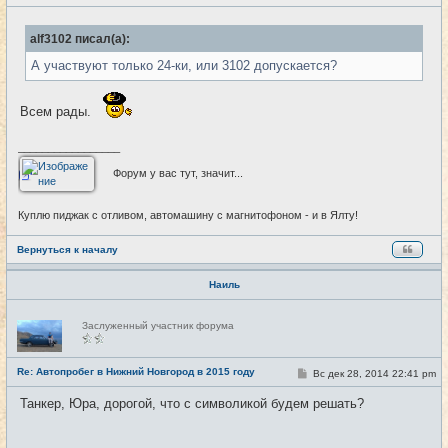
о
т
о
и
б
alf3102 писал(а):
щ
е
А участвуют только 24-ки, или 3102 допускается?
н
и
е
Всем рады.
_________________
Форум у вас тут, значит...
Куплю пиджак с отливом, автомашину с магнитофоном - и в Ялту!
Вернуться к началу
Наиль
Н
Заслуженный участник форума
е
в
с
е
Re: Автопробег в Нижний Новгород в 2015 году
С
Вс дек 28, 2014 22:41 pm
#27
т
о
и
о
Танкер, Юра, дорогой, что с символикой будем решать?
б
щ
е
н