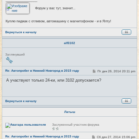
_________________
Форум у вас тут, значит...
Куплю пиджак с отливом, автомашину с магнитофоном - и в Ялту!
Вернуться к началу
alf3102
Н
Заглянувший
е
в
с
е
Re: Автопробег в Нижний Новгород в 2015 году
С
Пт дек 26, 2014 20:11 pm
#25
т
о
и
о
А участвуют только 24-ки, или 3102 допускается?
б
щ
е
н
и
е
Вернуться к началу
Латыш
Н
Заслуженный участник форума
е
в
с
Re: Автопробег в Нижний Новгород в 2015 году
С
Сб дек 27, 2014 15:06 pm
#26
е