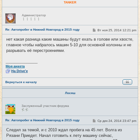
TANKER
Н
Администратор
е
в
с
е
Re: Автопробег в Нижний Новгород в 2015 году
С
Вт ноя 25, 2014 12:21 pm
#22
т
о
и
о
нет какая разница какие машины будут ехать в голове или хвосте,
б
главное чтобы набралось машин 5-10 для основной колонны и не
щ
е
разрывать её перестроениями.
н
и
е
_________________
Моя анкета
На Drive'e
Вернуться к началу
Лосяш
Н
Заслуженный участник форума
е
в
с
е
Re: Автопробег в Нижний Новгород в 2015 году
С
Ср дек 24, 2014 23:47 pm
#23
т
о
и
о
Следил за темой, и с 2010 ждал пробега на 45 лет. Волга из
б
Рязани Приедет. Начал готовить к лету машину сейчас,
щ
е