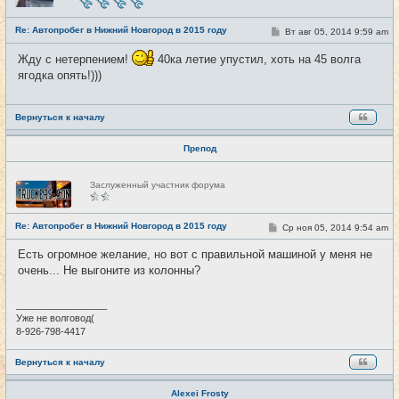
с
е
Re: Автопробег в Нижний Новгород в 2015 году
т
С
Вт авг 05, 2014 9:59 am
#9
и
о
о
Жду с нетерпением!
40ка летие упустил, хоть на 45 волга
б
щ
ягодка опять!)))
е
н
и
е
Вернуться к началу
Препод
Н
Заслуженный участник форума
е
в
с
е
Re: Автопробег в Нижний Новгород в 2015 году
С
Ср ноя 05, 2014 9:54 am
#10
т
о
и
о
Есть огромное желание, но вот с правильной машиной у меня не
б
очень... Не выгоните из колонны?
щ
е
н
и
_________________
е
Уже не волговод(
8-926-798-4417
Вернуться к началу
Alexei Frosty