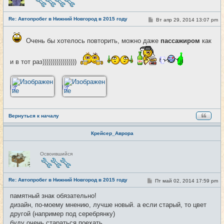
в
с
е
Re: Автопробег в Нижний Новгород в 2015 году
т
С
Вт апр 29, 2014 13:07 pm
#4
и
о
о
б
Очень бы хотелось повторить, можно даже
пассажиром
как
щ
е
н
и в тот раз)))))))))))))))))
и
е
Вернуться к началу
Крейсер_Аврора
Н
Освоившийся
е
в
с
е
Re: Автопробег в Нижний Новгород в 2015 году
т
С
Пт май 02, 2014 17:59 pm
#5
и
о
о
памятный знак обязательно!
б
дизайн, по-моему мнению, лучше новый. а если старый, то цвет
щ
е
другой (например под серебрянку)
н
буду очень стараться поехать
и