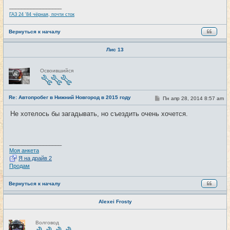
и
_________________
е
ГАЗ 24 '84 чёрная, почти сток
Вернуться к началу
Лис 13
Н
Освоившийся
е
в
с
е
Re: Автопробег в Нижний Новгород в 2015 году
т
С
Пн апр 28, 2014 8:57 am
#3
и
о
о
Не хотелось бы загадывать, но съездить очень хочется.
б
щ
е
н
и
_________________
е
Моя анкета
Я на драйв 2
Продам
Вернуться к началу
Alexei Frosty
Н
Волговод
е