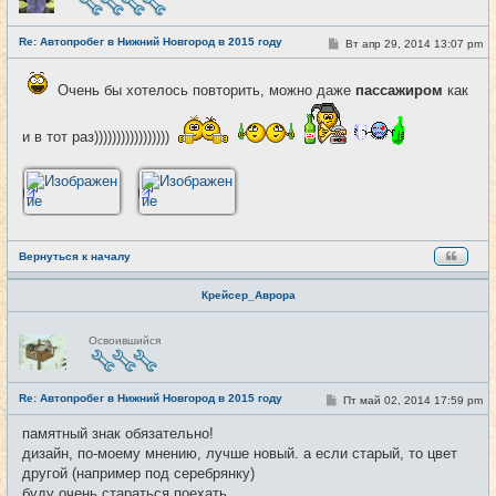
в
с
е
Re: Автопробег в Нижний Новгород в 2015 году
т
С
Вт апр 29, 2014 13:07 pm
#4
и
о
о
б
Очень бы хотелось повторить, можно даже
пассажиром
как
щ
е
н
и в тот раз)))))))))))))))))
и
е
Вернуться к началу
Крейсер_Аврора
Н
Освоившийся
е
в
с
е
Re: Автопробег в Нижний Новгород в 2015 году
т
С
Пт май 02, 2014 17:59 pm
#5
и
о
о
памятный знак обязательно!
б
дизайн, по-моему мнению, лучше новый. а если старый, то цвет
щ
е
другой (например под серебрянку)
н
буду очень стараться поехать
и