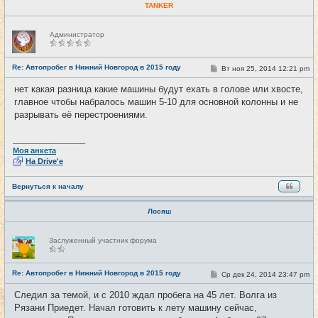
TANKER
Н
Администратор
е
в
с
е
Re: Автопробег в Нижний Новгород в 2015 году
С
Вт ноя 25, 2014 12:21 pm
#22
т
о
и
о
нет какая разница какие машины будут ехать в голове или хвосте,
б
главное чтобы набралось машин 5-10 для основной колонны и не
щ
е
разрывать её перестроениями.
н
и
е
_________________
Моя анкета
На Drive'e
Вернуться к началу
Лосяш
Н
Заслуженный участник форума
е
в
с
е
Re: Автопробег в Нижний Новгород в 2015 году
С
Ср дек 24, 2014 23:47 pm
#23
т
о
и
о
Следил за темой, и с 2010 ждал пробега на 45 лет. Волга из
б
Рязани Приедет. Начал готовить к лету машину сейчас,
щ
е