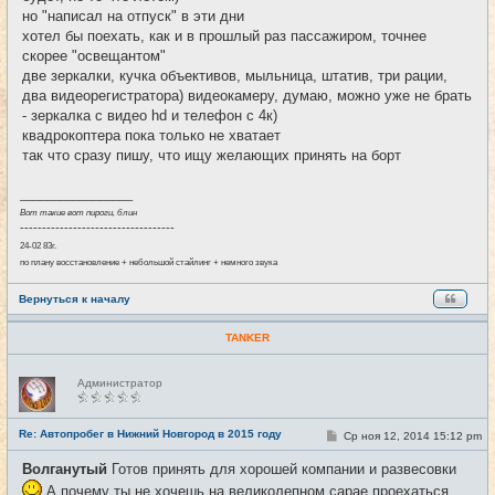
е
но "написал на отпуск" в эти дни
н
хотел бы поехать, как и в прошлый раз пассажиром, точнее
и
е
скорее "освещантом"
две зеркалки, кучка объективов, мыльница, штатив, три рации,
два видеорегистратора) видеокамеру, думаю, можно уже не брать
- зеркалка с видео hd и телефон с 4к)
квадрокоптера пока только не хватает
так что сразу пишу, что ищу желающих принять на борт
_________________
Вот такие вот пироги, блин
-----------------------------------
24-02 83г.
по плану восстановление + небольшой стайлинг + немного звука
Вернуться к началу
TANKER
Н
Администратор
е
в
с
е
Re: Автопробег в Нижний Новгород в 2015 году
С
Ср ноя 12, 2014 15:12 pm
#13
т
о
и
о
Волганутый
Готов принять для хорошей компании и развесовки
б
щ
А почему ты не хочешь на великолепном сарае проехаться ..