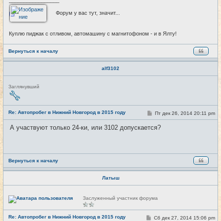
_________________
Форум у вас тут, значит...
Куплю пиджак с отливом, автомашину с магнитофоном - и в Ялту!
Вернуться к началу
alf3102
Н
Заглянувший
е
в
с
е
Re: Автопробег в Нижний Новгород в 2015 году
С
Пт дек 26, 2014 20:11 pm
#25
т
о
и
о
А участвуют только 24-ки, или 3102 допускается?
б
щ
е
н
и
е
Вернуться к началу
Латыш
Н
Заслуженный участник форума
е
в
с
Re: Автопробег в Нижний Новгород в 2015 году
С
Сб дек 27, 2014 15:06 pm
#26
е