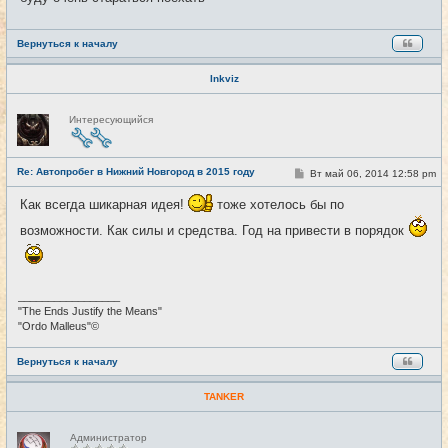
е
Вернуться к началу
Inkviz
Н
Интересующийся
е
в
с
е
Re: Автопробег в Нижний Новгород в 2015 году
т
С
Вт май 06, 2014 12:58 pm
#6
и
о
о
Как всегда шикарная идея!
тоже хотелось бы по
б
щ
возможности. Как силы и средства. Год на привести в порядок
е
н
и
е
_________________
"The Ends Justify the Means"
"Ordo Malleus"©
Вернуться к началу
TANKER
Н
Администратор
е