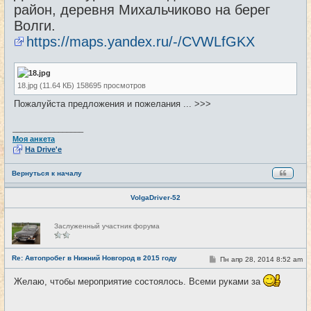
район, деревня Михальчиково на берег
Волги.
https://maps.yandex.ru/-/CVWLfGKX
18.jpg (11.64 КБ) 158695 просмотров
Пожалуйста предложения и пожелания ... >>>
_________________
Моя анкета
На Drive'e
Вернуться к началу
VolgaDriver-52
Н
Заслуженный участник форума
е
в
с
е
Re: Автопробег в Нижний Новгород в 2015 году
С
Пн апр 28, 2014 8:52 am
#2
т
о
и
о
Желаю, чтобы мероприятие состоялось. Всеми руками за
б
щ
е
н