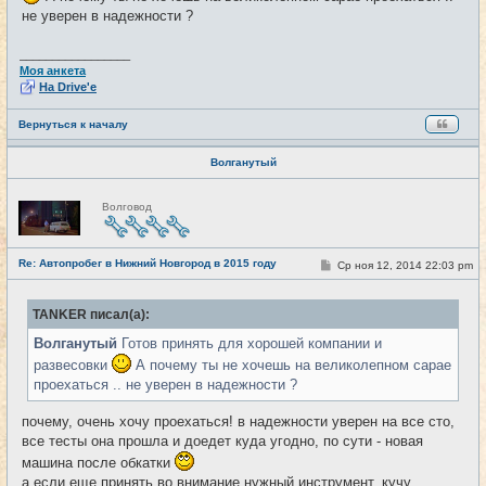
е
не уверен в надежности ?
н
и
е
_________________
Моя анкета
На Drive'e
Вернуться к началу
Волганутый
Н
Волговод
е
в
с
е
Re: Автопробег в Нижний Новгород в 2015 году
т
С
Ср ноя 12, 2014 22:03 pm
#14
и
о
о
б
TANKER писал(а):
щ
е
Волганутый
Готов принять для хорошей компании и
н
и
развесовки
А почему ты не хочешь на великолепном сарае
е
проехаться .. не уверен в надежности ?
почему, очень хочу проехаться! в надежности уверен на все сто,
все тесты она прошла и доедет куда угодно, по сути - новая
машина после обкатки
а если еще принять во внимание нужный инструмент, кучу