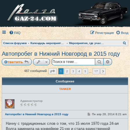
FAQ
Регистрация
Вход
П
Список форумов
Календарь мероприятий на текущий год
Мероприятия, где участвовал клуб (фото-архив)
о
и
Автопробег в Нижний Новгород в 2015 году
с
к
Поиск
Расширен
Ответить
Страница
1
из
17
1
2
3
4
5
17
487 сообщений
След.
…
Сообщение
TANKER
Н
Администратор
е
в
с
е
С
Автопробег в Нижний Новгород в 2015 году
Пн апр 28, 2014 8:21 am
#1
т
о
и
о
Начну с традиционных слов о том, что 15 июля 1970 года 24-ая
б
щ
Волга заменила на конвейере 21-ую и стала единственной