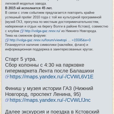
е
легковой моделью завода.
н
и
В 2015 ей исполнится 45 лет.
е
В связи с этим событием предлагается повторить крайне
успешный пробег 2010 года с той же культурной программной
(музей ГАЗ, прогулка по местным достопримечательностям,
набережная и отдых на берегу Волги в районе Кстово), совместно
с клубом
http://volga-gaz.nnov.ru/
из Нижнего Новгорода.
Тема на смежном форуме:
http://volga-gaz.nnov.ru/forum/viewtopi ... =15595&e=0
Планируется наличие символики (наклейки, флаги) и
информационная поддержка в заинтересованных кругах.
Старт 5 утра.
Сбор колонны с 4:30 на парковке
гипермаркета Лента после Балашихи
https://maps.yandex.ru/-/CVWL6V1E
Финиш у музея истории ГАЗ (Нижний
Новгород, проспект Ленина, 95)
https://maps.yandex.ru/-/CVWLfJnc
Далее экскурсия и поездка в Кстовский