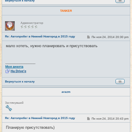
Вернуться к началу
TANKER
Н
Администратор
е
в
с
е
Re: Автопробег в Нижний Новгород в 2015 году
С
Пн ноя 24, 2014 20:30 pm
#19
т
о
и
о
мало хотеть, нужно планировать и присутствовать
б
щ
е
н
и
_________________
е
Моя анкета
На Drive'e
Вернуться к началу
arazm
Н
Заглянувший
е
в
с
е
Re: Автопробег в Нижний Новгород в 2015 году
С
Пн ноя 24, 2014 20:43 pm
#20
т
о
и
о
Планирую присутствовать)
б