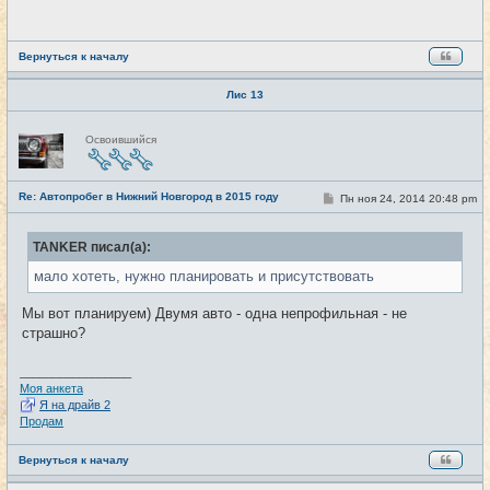
щ
е
н
и
е
Вернуться к началу
Лис 13
Н
Освоившийся
е
в
с
е
Re: Автопробег в Нижний Новгород в 2015 году
т
С
Пн ноя 24, 2014 20:48 pm
#21
и
о
о
б
TANKER писал(а):
щ
е
мало хотеть, нужно планировать и присутствовать
н
и
е
Мы вот планируем) Двумя авто - одна непрофильная - не
страшно?
_________________
Моя анкета
Я на драйв 2
Продам
Вернуться к началу