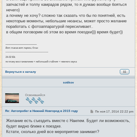
запчастей и толпу камрадов рядом, то я думаю вообще бояться
нечего)
а почему не хочу? сложно так сказать что бы по понятней, есть
некоторые моменты, небольшие нюансы, может просто желание
поработать с фотоаппаратурой пересиливает..
в общем поговорим об этом во время поездки))) время будет))
_________________
Вот такие вот пироги, блин
-----------------------------------
24-02 83г.
по плану восстановление + небольшой стайлинг + немного звука
Вернуться к началу
sotikov
Н
Освоившийся
е
в
с
е
Re: Автопробег в Нижний Новгород в 2015 году
т
С
Пн ноя 17, 2014 22:22 pm
#15
и
о
о
Желание есть съездить вместе с Наилем. Будет ли возможность,
б
будет видно ближе к поездке.
щ
е
Кстати, сколько дней все мероприятие занимает?
н
и