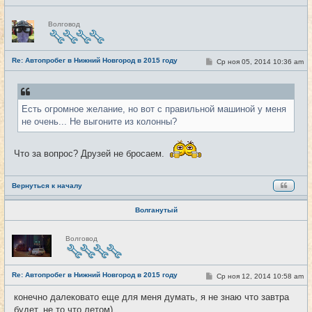
Н
Волговод
е
в
с
е
Re: Автопробег в Нижний Новгород в 2015 году
т
С
Ср ноя 05, 2014 10:36 am
#11
и
о
о
б
щ
е
Есть огромное желание, но вот с правильной машиной у меня
н
и
не очень... Не выгоните из колонны?
е
Что за вопрос? Друзей не бросаем.
Вернуться к началу
Волганутый
Н
Волговод
е
в
с
е
Re: Автопробег в Нижний Новгород в 2015 году
т
С
Ср ноя 12, 2014 10:58 am
#12
и
о
о
конечно далековато еще для меня думать, я не знаю что завтра
б
будет, не то что летом)
щ