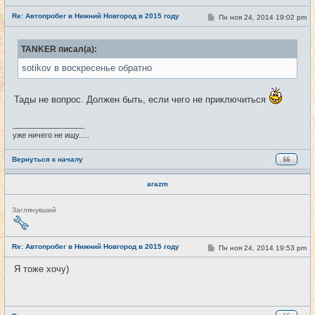
е
Re: Автопробег в Нижний Новгород в 2015 году
т
С
Пн ноя 24, 2014 19:02 pm
#17
и
о
о
б
TANKER писал(а):
щ
е
sotikov в воскресенье обратно
н
и
е
Тады не вопрос. Должен быть, если чего не приключиться
_________________
уже ничего не ищу.....
Вернуться к началу
arazm
Н
Заглянувший
е
в
с
е
Re: Автопробег в Нижний Новгород в 2015 году
С
Пн ноя 24, 2014 19:53 pm
#18
т
о
и
о
Я тоже хочу)
б
щ
е
н
и
е