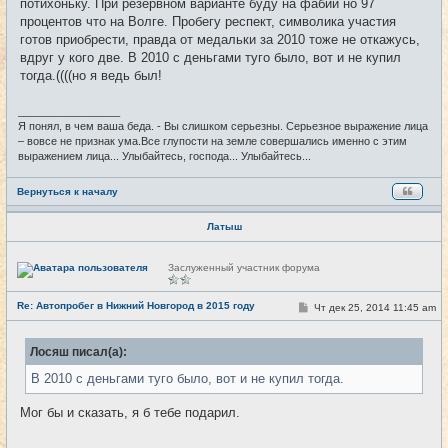
потихоньку. При резервном варианте буду на фабии но 97
н
процентов что на Волге. Пробегу респект, символика участия
и
е
готов приобрести, правда от медальки за 2010 тоже не откажусь,
вдруг у кого две. В 2010 с деньгами туго было, вот и не купил
тогда.((((но я ведь был!
_________________
Я понял, в чем ваша беда. - Вы слишком серьезны. Серьезное выражение лица
– вовсе не признак ума.Все глупости на земле совершались именно с этим
выражением лица... Улыбайтесь, господа... Улыбайтесь...
Вернуться к началу
Латыш
Н
Заслуженный участник форума
е
в
с
Re: Автопробег в Нижний Новгород в 2015 году
С
Чт дек 25, 2014 11:45 am
#24
е
о
т
о
и
б
Лосяш писал(а):
щ
е
В 2010 с деньгами туго было, вот и не купил тогда.
н
и
е
Мог бы и сказать, я б тебе подарил.