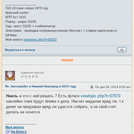
и
_________________
е
ГАЗ 24 сине-серая 1979 год
Красный салон
КПП 5ст 3110
Перед - шары 31105
Зад - мост 31105 + стабилизатор
Электрика - проводка хитровыкрученная Лексом:) + спарка карлсонов от
ШНивы
Моя анкета
viewtopic.php?t=69287
Вернуться к началу
TANKER
Н
Администратор
е
в
с
е
Re: Автопробег в Нижний Новгород в 2015 году
С
Пн дек 29, 2014 9:00 am
#28
т
о
и
о
Наиль
а что с ней решать ? Есть флаги
viewtopic.php?t=67870
б
наклейки тоже будут ближе к делу. Насчет медалек вряд ли, т.к
щ
е
денег на предзаказ вряд ли удастся собрать, а за свой счет
н
делать не хочется.
и
е
_________________
Моя анкета
На Drive'e