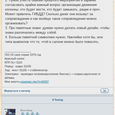
2. Нужно учесть ошибки прошлого мероприятия и заранее
согласовать крайне важный вопрос организации движения
колонны: кто будет вести, кто будет замыкать, рации и проч.
Может привлечь ГИБДД? Сколько денег они возьмут за
сопровождение и как вообще такое сопровождение можно
организовать?
3. Про памятные знаки: думаю нужно делать новый дизайн, чтобы
знаки различались между собой.
4. Больше памятной символики нужно. Наклейки хотя бы, или
типа вымпелов что то, чтоб в салоне можно было повесить.
_________________
ГАЗ 24 сине-серая 1979 год
Красный салон
КПП 5ст 3110
Перед - шары 31105
Зад - мост 31105 + стабилизатор
Электрика - проводка хитровыкрученная Лексом:) + спарка карлсонов от
ШНивы
Моя анкета
viewtopic.php?t=69287
Вернуться к началу
X-Tuning
Н
Волговод
е
в