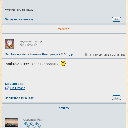
е
_________________
уже ничего не ищу.....
Вернуться к началу
TANKER
Н
Администратор
е
в
с
е
Re: Автопробег в Нижний Новгород в 2015 году
С
Пн ноя 24, 2014 17:45 pm
#16
т
о
и
о
sotikov
в воскресенье обратно
б
щ
е
н
и
_________________
е
Моя анкета
На Drive'e
Вернуться к началу
sotikov
Н
Освоившийся
е
в
с