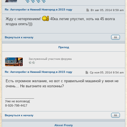
с
е
Re: Автопробег в Нижний Новгород в 2015 году
т
С
Вт авг 05, 2014 9:59 am
#9
и
о
о
Жду с нетерпением!
40ка летие упустил, хоть на 45 волга
б
щ
ягодка опять!)))
е
н
и
е
Вернуться к началу
Препод
Н
Заслуженный участник форума
е
в
с
е
Re: Автопробег в Нижний Новгород в 2015 году
С
Ср ноя 05, 2014 9:54 am
#10
т
о
и
о
Есть огромное желание, но вот с правильной машиной у меня не
б
очень... Не выгоните из колонны?
щ
е
н
и
_________________
е
Уже не волговод(
8-926-798-4417
Вернуться к началу
Alexei Frosty