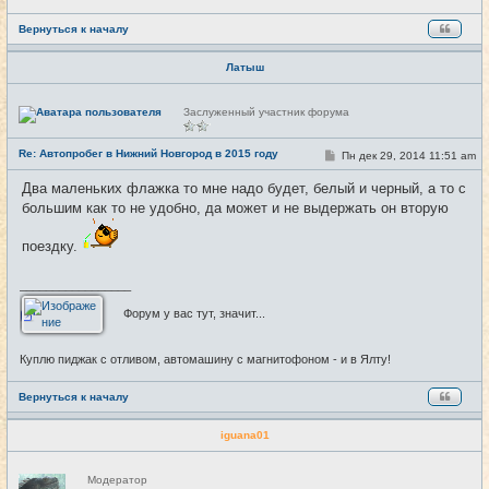
Вернуться к началу
Латыш
Н
Заслуженный участник форума
е
в
с
Re: Автопробег в Нижний Новгород в 2015 году
С
Пн дек 29, 2014 11:51 am
#29
е
о
т
о
и
Два маленьких флажка то мне надо будет, белый и черный, а то с
б
большим как то не удобно, да может и не выдержать он вторую
щ
е
н
поездку.
и
е
_________________
Форум у вас тут, значит...
Куплю пиджак с отливом, автомашину с магнитофоном - и в Ялту!
Вернуться к началу
iguana01
Н
Модератор
е