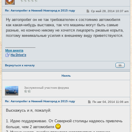
в
с
е
Re: Автопробег в Нижний Новгород в 2015 году
С
Ср май 28, 2014 10:37 am
#7
т
о
и
о
Ну автопробег он не так требователен к состоянию автомобиля
б
как какая-нибудь выставка, так что машины могут быть самые
щ
е
разные, но конечно никому не хочется лицезреть ржавые корыта,
н
поэтому минимальные усилия к внешнему виду приветствуются.
и
е
_________________
Моя анкета
На Drive'e
Вернуться к началу
Наиль
Н
Заслуженный участник форума
е
в
с
е
Re: Автопробег в Нижний Новгород в 2015 году
С
Пн авг 04, 2014 11:06 am
#8
т
о
и
о
Выскажусь и я, пожалуй:
б
щ
е
1. Идею поддерживаю. От Северной столицы надеюсь привлечь
н
и
больше, чем 2 автомобиля
е