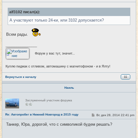
о
т
о
и
б
alf3102 писал(а):
щ
е
А участвуют только 24-ки, или 3102 допускается?
н
и
е
Всем рады.
_________________
Форум у вас тут, значит...
Куплю пиджак с отливом, автомашину с магнитофоном - и в Ялту!
Вернуться к началу
Наиль
Н
Заслуженный участник форума
е
в
с
е
Re: Автопробег в Нижний Новгород в 2015 году
С
Вс дек 28, 2014 22:41 pm
#27
т
о
и
о
Танкер, Юра, дорогой, что с символикой будем решать?
б
щ
е
н