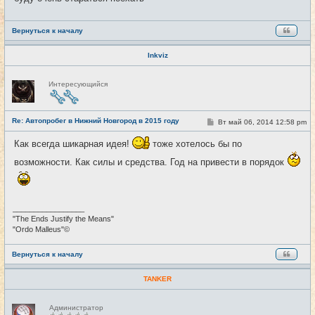
е
Вернуться к началу
Inkviz
Н
Интересующийся
е
в
с
е
Re: Автопробег в Нижний Новгород в 2015 году
т
С
Вт май 06, 2014 12:58 pm
#6
и
о
о
Как всегда шикарная идея!
тоже хотелось бы по
б
щ
возможности. Как силы и средства. Год на привести в порядок
е
н
и
е
_________________
"The Ends Justify the Means"
"Ordo Malleus"©
Вернуться к началу
TANKER
Н
Администратор
е