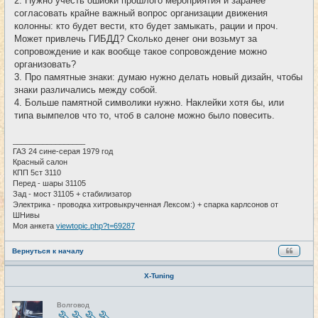
2. Нужно учесть ошибки прошлого мероприятия и заранее
согласовать крайне важный вопрос организации движения
колонны: кто будет вести, кто будет замыкать, рации и проч.
Может привлечь ГИБДД? Сколько денег они возьмут за
сопровождение и как вообще такое сопровождение можно
организовать?
3. Про памятные знаки: думаю нужно делать новый дизайн, чтобы
знаки различались между собой.
4. Больше памятной символики нужно. Наклейки хотя бы, или
типа вымпелов что то, чтоб в салоне можно было повесить.
_________________
ГАЗ 24 сине-серая 1979 год
Красный салон
КПП 5ст 3110
Перед - шары 31105
Зад - мост 31105 + стабилизатор
Электрика - проводка хитровыкрученная Лексом:) + спарка карлсонов от
ШНивы
Моя анкета
viewtopic.php?t=69287
Вернуться к началу
X-Tuning
Н
Волговод
е
в