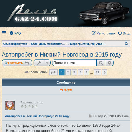
FAQ
Регистрация
Вход
П
Список форумов
Календарь мероприятий на текущий год
Мероприятия, где участвовал клуб (фото-архив)
о
и
Автопробег в Нижний Новгород в 2015 году
с
к
Поиск
Расширен
Ответить
Страница
1
из
17
1
2
3
4
5
17
487 сообщений
След.
…
Сообщение
TANKER
Н
Администратор
е
в
с
е
С
Автопробег в Нижний Новгород в 2015 году
Пн апр 28, 2014 8:21 am
#1
т
о
и
о
Начну с традиционных слов о том, что 15 июля 1970 года 24-ая
б
щ
Волга заменила на конвейере 21-ую и стала единственной