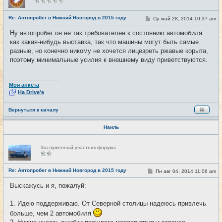
в
с
е
Re: Автопробег в Нижний Новгород в 2015 году
С
Ср май 28, 2014 10:37 am
#7
т
о
и
о
Ну автопробег он не так требователен к состоянию автомобиля
б
как какая-нибудь выставка, так что машины могут быть самые
щ
е
разные, но конечно никому не хочется лицезреть ржавые корыта,
н
поэтому минимальные усилия к внешнему виду приветствуются.
и
е
_________________
Моя анкета
На Drive'e
Вернуться к началу
Наиль
Н
Заслуженный участник форума
е
в
с
е
Re: Автопробег в Нижний Новгород в 2015 году
С
Пн авг 04, 2014 11:06 am
#8
т
о
и
о
Выскажусь и я, пожалуй:
б
щ
е
1. Идею поддерживаю. От Северной столицы надеюсь привлечь
н
и
больше, чем 2 автомобиля
е