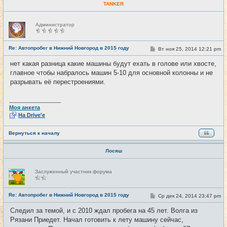
TANKER
Н
Администратор
е
в
с
е
Re: Автопробег в Нижний Новгород в 2015 году
С
Вт ноя 25, 2014 12:21 pm
#22
т
о
и
о
нет какая разница какие машины будут ехать в голове или хвосте,
б
главное чтобы набралось машин 5-10 для основной колонны и не
щ
е
разрывать её перестроениями.
н
и
е
_________________
Моя анкета
На Drive'e
Вернуться к началу
Лосяш
Н
Заслуженный участник форума
е
в
с
е
Re: Автопробег в Нижний Новгород в 2015 году
С
Ср дек 24, 2014 23:47 pm
#23
т
о
и
о
Следил за темой, и с 2010 ждал пробега на 45 лет. Волга из
б
Рязани Приедет. Начал готовить к лету машину сейчас,
щ
е