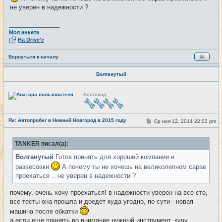
е
не уверен в надежности ?
н
и
е
_________________
Моя анкета
На Drive'e
Вернуться к началу
Волганутый
Н
Волговод
е
в
с
е
Re: Автопробег в Нижний Новгород в 2015 году
т
С
Ср ноя 12, 2014 22:03 pm
#14
и
о
о
б
TANKER писал(а):
щ
е
Волганутый
Готов принять для хорошей компании и
н
и
развесовки
А почему ты не хочешь на великолепном сарае
е
проехаться .. не уверен в надежности ?
почему, очень хочу проехаться! в надежности уверен на все сто,
все тесты она прошла и доедет куда угодно, по сути - новая
машина после обкатки
а если еще принять во внимание нужный инструмент, кучу