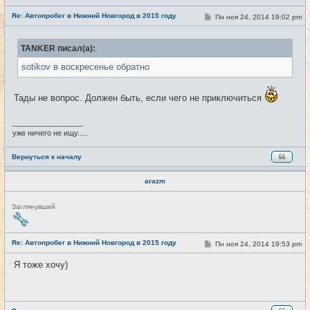
е
Re: Автопробег в Нижний Новгород в 2015 году
т
С
Пн ноя 24, 2014 19:02 pm
#17
и
о
о
б
TANKER писал(а):
щ
е
sotikov в воскресенье обратно
н
и
е
Тады не вопрос. Должен быть, если чего не приключиться
_________________
уже ничего не ищу.....
Вернуться к началу
arazm
Н
Заглянувший
е
в
с
е
Re: Автопробег в Нижний Новгород в 2015 году
С
Пн ноя 24, 2014 19:53 pm
#18
т
о
и
о
Я тоже хочу)
б
щ
е
н
и
е