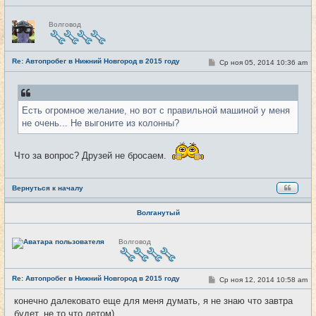
Н
Волговод
е
в
с
е
Re: Автопробег в Нижний Новгород в 2015 году
т
С
Ср ноя 05, 2014 10:36 am
#11
и
о
о
б
щ
е
Есть огромное желание, но вот с правильной машиной у меня
н
и
не очень... Не выгоните из колонны?
е
Что за вопрос? Друзей не бросаем.
Вернуться к началу
Волганутый
Н
Волговод
е
в
с
е
Re: Автопробег в Нижний Новгород в 2015 году
т
С
Ср ноя 12, 2014 10:58 am
#12
и
о
о
конечно далековато еще для меня думать, я не знаю что завтра
б
будет, не то что летом)
щ