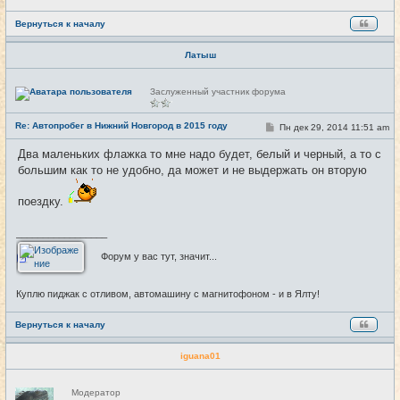
Вернуться к началу
Латыш
Н
Заслуженный участник форума
е
в
с
Re: Автопробег в Нижний Новгород в 2015 году
С
Пн дек 29, 2014 11:51 am
#29
е
о
т
о
и
Два маленьких флажка то мне надо будет, белый и черный, а то с
б
большим как то не удобно, да может и не выдержать он вторую
щ
е
н
поездку.
и
е
_________________
Форум у вас тут, значит...
Куплю пиджак с отливом, автомашину с магнитофоном - и в Ялту!
Вернуться к началу
iguana01
Н
Модератор
е