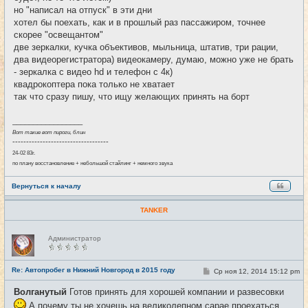
е
но "написал на отпуск" в эти дни
н
хотел бы поехать, как и в прошлый раз пассажиром, точнее
и
е
скорее "освещантом"
две зеркалки, кучка объективов, мыльница, штатив, три рации,
два видеорегистратора) видеокамеру, думаю, можно уже не брать
- зеркалка с видео hd и телефон с 4к)
квадрокоптера пока только не хватает
так что сразу пишу, что ищу желающих принять на борт
_________________
Вот такие вот пироги, блин
-----------------------------------
24-02 83г.
по плану восстановление + небольшой стайлинг + немного звука
Вернуться к началу
TANKER
Н
Администратор
е
в
с
е
Re: Автопробег в Нижний Новгород в 2015 году
С
Ср ноя 12, 2014 15:12 pm
#13
т
о
и
о
Волганутый
Готов принять для хорошей компании и развесовки
б
щ
А почему ты не хочешь на великолепном сарае проехаться ..