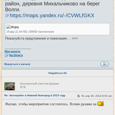
район, деревня Михальчиково на берег
Волги.
https://maps.yandex.ru/-/CVWLfGKX
18.jpg (11.64 КБ) 158650 просмотров
Пожалуйста предложения и пожелания ... >>>
_________________
Моя анкета
На Drive'e
Вернуться к началу
VolgaDriver-52
Н
Заслуженный участник форума
е
в
с
е
Re: Автопробег в Нижний Новгород в 2015 году
С
Пн апр 28, 2014 8:52 am
#2
т
о
и
о
Желаю, чтобы мероприятие состоялось. Всеми руками за
б
щ
е
н