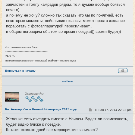
запчастей и толпу камрадов рядом, то я думаю вообще бояться
нечего)
а почему не хочу? сложно так сказать что бы по понятней, есть
некоторые моменты, небольшие нюансы, может просто желание
поработать с фотоаппаратурой пересиливает..
в общем поговорим об этом во время поездки))) время будет))
_________________
Вот такие вот пироги, блин
-----------------------------------
24-02 83г.
по плану восстановление + небольшой стайлинг + немного звука
Вернуться к началу
sotikov
Н
Освоившийся
е
в
с
е
Re: Автопробег в Нижний Новгород в 2015 году
т
С
Пн ноя 17, 2014 22:22 pm
#15
и
о
о
Желание есть съездить вместе с Наилем. Будет ли возможность,
б
будет видно ближе к поездке.
щ
е
Кстати, сколько дней все мероприятие занимает?
н
и