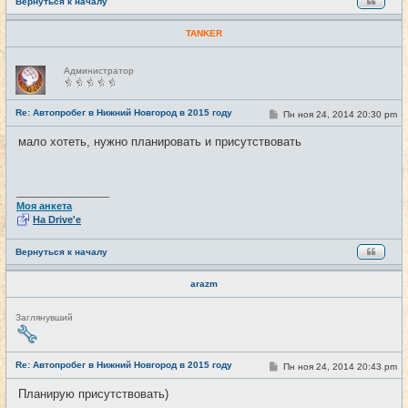
Вернуться к началу
TANKER
Н
Администратор
е
в
с
е
Re: Автопробег в Нижний Новгород в 2015 году
С
Пн ноя 24, 2014 20:30 pm
#19
т
о
и
о
мало хотеть, нужно планировать и присутствовать
б
щ
е
н
и
_________________
е
Моя анкета
На Drive'e
Вернуться к началу
arazm
Н
Заглянувший
е
в
с
е
Re: Автопробег в Нижний Новгород в 2015 году
С
Пн ноя 24, 2014 20:43 pm
#20
т
о
и
о
Планирую присутствовать)
б