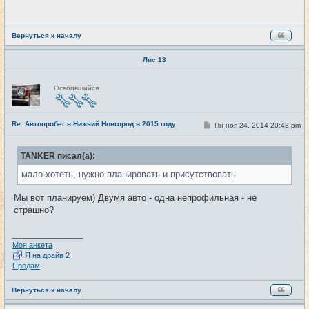
щ
е
н
и
е
Вернуться к началу
Лис 13
Н
Освоившийся
е
в
с
е
Re: Автопробег в Нижний Новгород в 2015 году
т
С
Пн ноя 24, 2014 20:48 pm
#21
и
о
о
б
TANKER писал(а):
щ
е
мало хотеть, нужно планировать и присутствовать
н
и
е
Мы вот планируем) Двумя авто - одна непрофильная - не
страшно?
_________________
Моя анкета
Я на драйв 2
Продам
Вернуться к началу