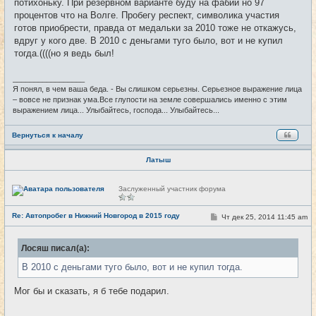
потихоньку. При резервном варианте буду на фабии но 97
н
процентов что на Волге. Пробегу респект, символика участия
и
е
готов приобрести, правда от медальки за 2010 тоже не откажусь,
вдруг у кого две. В 2010 с деньгами туго было, вот и не купил
тогда.((((но я ведь был!
_________________
Я понял, в чем ваша беда. - Вы слишком серьезны. Серьезное выражение лица
– вовсе не признак ума.Все глупости на земле совершались именно с этим
выражением лица... Улыбайтесь, господа... Улыбайтесь...
Вернуться к началу
Латыш
Н
Заслуженный участник форума
е
в
с
Re: Автопробег в Нижний Новгород в 2015 году
С
Чт дек 25, 2014 11:45 am
#24
е
о
т
о
и
б
Лосяш писал(а):
щ
е
В 2010 с деньгами туго было, вот и не купил тогда.
н
и
е
Мог бы и сказать, я б тебе подарил.