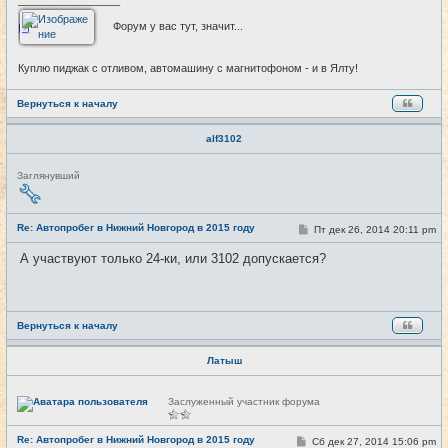
_________________
Форум у вас тут, значит...
Куплю пиджак с отливом, автомашину с магнитофоном - и в Ялту!
Вернуться к началу
alf3102
Н
Заглянувший
е
в
с
е
Re: Автопробег в Нижний Новгород в 2015 году
С
Пт дек 26, 2014 20:11 pm
#25
т
о
и
о
А участвуют только 24-ки, или 3102 допускается?
б
щ
е
н
и
е
Вернуться к началу
Латыш
Н
Заслуженный участник форума
е
в
с
Re: Автопробег в Нижний Новгород в 2015 году
С
Сб дек 27, 2014 15:06 pm
#26
е