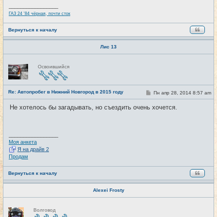
и
_________________
е
ГАЗ 24 '84 чёрная, почти сток
Вернуться к началу
Лис 13
Н
Освоившийся
е
в
с
е
Re: Автопробег в Нижний Новгород в 2015 году
т
С
Пн апр 28, 2014 8:57 am
#3
и
о
о
Не хотелось бы загадывать, но съездить очень хочется.
б
щ
е
н
и
_________________
е
Моя анкета
Я на драйв 2
Продам
Вернуться к началу
Alexei Frosty
Н
Волговод
е