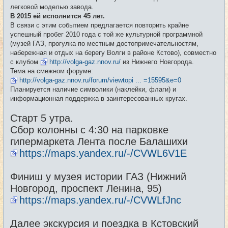
е
легковой моделью завода.
н
и
В 2015 ей исполнится 45 лет.
е
В связи с этим событием предлагается повторить крайне
успешный пробег 2010 года с той же культурной программной
(музей ГАЗ, прогулка по местным достопримечательностям,
набережная и отдых на берегу Волги в районе Кстово), совместно
с клубом
http://volga-gaz.nnov.ru/
из Нижнего Новгорода.
Тема на смежном форуме:
http://volga-gaz.nnov.ru/forum/viewtopi ... =15595&e=0
Планируется наличие символики (наклейки, флаги) и
информационная поддержка в заинтересованных кругах.
Старт 5 утра.
Сбор колонны с 4:30 на парковке
гипермаркета Лента после Балашихи
https://maps.yandex.ru/-/CVWL6V1E
Финиш у музея истории ГАЗ (Нижний
Новгород, проспект Ленина, 95)
https://maps.yandex.ru/-/CVWLfJnc
Далее экскурсия и поездка в Кстовский