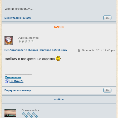
е
_________________
уже ничего не ищу.....
Вернуться к началу
TANKER
Н
Администратор
е
в
с
е
Re: Автопробег в Нижний Новгород в 2015 году
С
Пн ноя 24, 2014 17:45 pm
#16
т
о
и
о
sotikov
в воскресенье обратно
б
щ
е
н
и
_________________
е
Моя анкета
На Drive'e
Вернуться к началу
sotikov
Н
Освоившийся
е
в
с