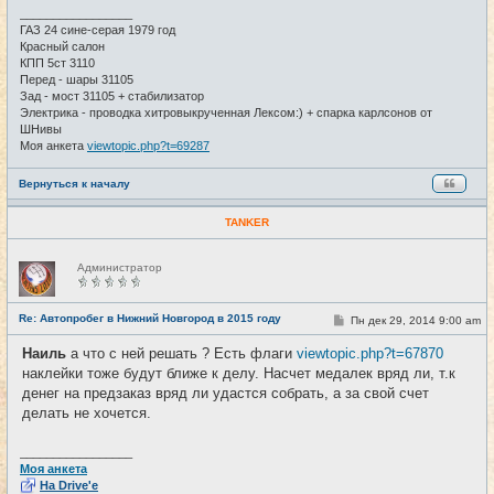
и
_________________
е
ГАЗ 24 сине-серая 1979 год
Красный салон
КПП 5ст 3110
Перед - шары 31105
Зад - мост 31105 + стабилизатор
Электрика - проводка хитровыкрученная Лексом:) + спарка карлсонов от
ШНивы
Моя анкета
viewtopic.php?t=69287
Вернуться к началу
TANKER
Н
Администратор
е
в
с
е
Re: Автопробег в Нижний Новгород в 2015 году
С
Пн дек 29, 2014 9:00 am
#28
т
о
и
о
Наиль
а что с ней решать ? Есть флаги
viewtopic.php?t=67870
б
наклейки тоже будут ближе к делу. Насчет медалек вряд ли, т.к
щ
е
денег на предзаказ вряд ли удастся собрать, а за свой счет
н
делать не хочется.
и
е
_________________
Моя анкета
На Drive'e