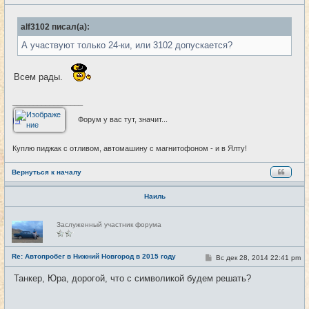
о
т
о
и
б
alf3102 писал(а):
щ
е
А участвуют только 24-ки, или 3102 допускается?
н
и
е
Всем рады.
_________________
Форум у вас тут, значит...
Куплю пиджак с отливом, автомашину с магнитофоном - и в Ялту!
Вернуться к началу
Наиль
Н
Заслуженный участник форума
е
в
с
е
Re: Автопробег в Нижний Новгород в 2015 году
С
Вс дек 28, 2014 22:41 pm
#27
т
о
и
о
Танкер, Юра, дорогой, что с символикой будем решать?
б
щ
е
н