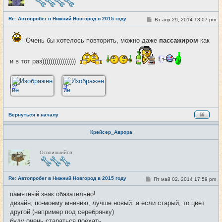
в
с
е
Re: Автопробег в Нижний Новгород в 2015 году
т
С
Вт апр 29, 2014 13:07 pm
#4
и
о
о
б
Очень бы хотелось повторить, можно даже
пассажиром
как
щ
е
н
и в тот раз)))))))))))))))))
и
е
Вернуться к началу
Крейсер_Аврора
Н
Освоившийся
е
в
с
е
Re: Автопробег в Нижний Новгород в 2015 году
т
С
Пт май 02, 2014 17:59 pm
#5
и
о
о
памятный знак обязательно!
б
дизайн, по-моему мнению, лучше новый. а если старый, то цвет
щ
е
другой (например под серебрянку)
н
буду очень стараться поехать
и