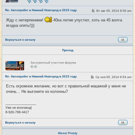
с
е
Re: Автопробег в Нижний Новгород в 2015 году
т
С
Вт авг 05, 2014 9:59 am
#9
и
о
о
Жду с нетерпением!
40ка летие упустил, хоть на 45 волга
б
щ
ягодка опять!)))
е
н
и
е
Вернуться к началу
Препод
Н
Заслуженный участник форума
е
в
с
е
Re: Автопробег в Нижний Новгород в 2015 году
С
Ср ноя 05, 2014 9:54 am
#10
т
о
и
о
Есть огромное желание, но вот с правильной машиной у меня не
б
очень... Не выгоните из колонны?
щ
е
н
и
_________________
е
Уже не волговод(
8-926-798-4417
Вернуться к началу
Alexei Frosty