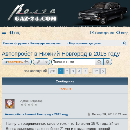
FAQ
Регистрация
Вход
П
Список форумов
Календарь мероприятий на текущий год
Мероприятия, где участвовал клуб (фото-архив)
о
и
Автопробег в Нижний Новгород в 2015 году
с
к
Поиск
Расширен
Ответить
Страница
1
из
17
1
2
3
4
5
17
487 сообщений
След.
…
Сообщение
TANKER
Н
Администратор
е
в
с
е
С
Автопробег в Нижний Новгород в 2015 году
Пн апр 28, 2014 8:21 am
#1
т
о
и
о
Начну с традиционных слов о том, что 15 июля 1970 года 24-ая
б
щ
Волга заменила на конвейере 21-ую и стала единственной