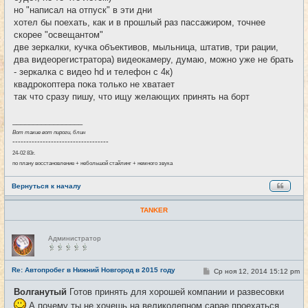
е
но "написал на отпуск" в эти дни
н
хотел бы поехать, как и в прошлый раз пассажиром, точнее
и
е
скорее "освещантом"
две зеркалки, кучка объективов, мыльница, штатив, три рации,
два видеорегистратора) видеокамеру, думаю, можно уже не брать
- зеркалка с видео hd и телефон с 4к)
квадрокоптера пока только не хватает
так что сразу пишу, что ищу желающих принять на борт
_________________
Вот такие вот пироги, блин
-----------------------------------
24-02 83г.
по плану восстановление + небольшой стайлинг + немного звука
Вернуться к началу
TANKER
Н
Администратор
е
в
с
е
Re: Автопробег в Нижний Новгород в 2015 году
С
Ср ноя 12, 2014 15:12 pm
#13
т
о
и
о
Волганутый
Готов принять для хорошей компании и развесовки
б
щ
А почему ты не хочешь на великолепном сарае проехаться ..