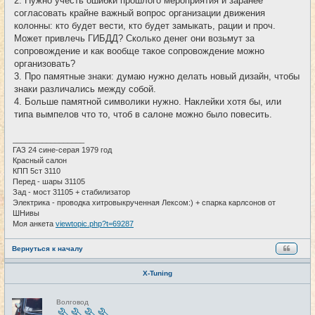
2. Нужно учесть ошибки прошлого мероприятия и заранее
согласовать крайне важный вопрос организации движения
колонны: кто будет вести, кто будет замыкать, рации и проч.
Может привлечь ГИБДД? Сколько денег они возьмут за
сопровождение и как вообще такое сопровождение можно
организовать?
3. Про памятные знаки: думаю нужно делать новый дизайн, чтобы
знаки различались между собой.
4. Больше памятной символики нужно. Наклейки хотя бы, или
типа вымпелов что то, чтоб в салоне можно было повесить.
_________________
ГАЗ 24 сине-серая 1979 год
Красный салон
КПП 5ст 3110
Перед - шары 31105
Зад - мост 31105 + стабилизатор
Электрика - проводка хитровыкрученная Лексом:) + спарка карлсонов от
ШНивы
Моя анкета
viewtopic.php?t=69287
Вернуться к началу
X-Tuning
Н
Волговод
е
в