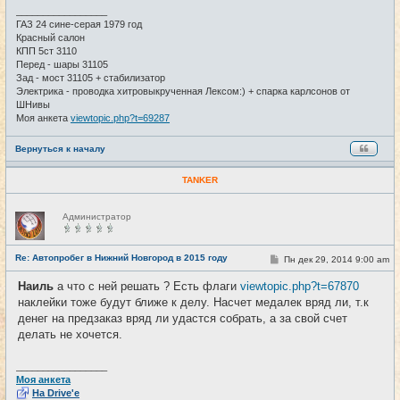
и
_________________
е
ГАЗ 24 сине-серая 1979 год
Красный салон
КПП 5ст 3110
Перед - шары 31105
Зад - мост 31105 + стабилизатор
Электрика - проводка хитровыкрученная Лексом:) + спарка карлсонов от
ШНивы
Моя анкета
viewtopic.php?t=69287
Вернуться к началу
TANKER
Н
Администратор
е
в
с
е
Re: Автопробег в Нижний Новгород в 2015 году
С
Пн дек 29, 2014 9:00 am
#28
т
о
и
о
Наиль
а что с ней решать ? Есть флаги
viewtopic.php?t=67870
б
наклейки тоже будут ближе к делу. Насчет медалек вряд ли, т.к
щ
е
денег на предзаказ вряд ли удастся собрать, а за свой счет
н
делать не хочется.
и
е
_________________
Моя анкета
На Drive'e