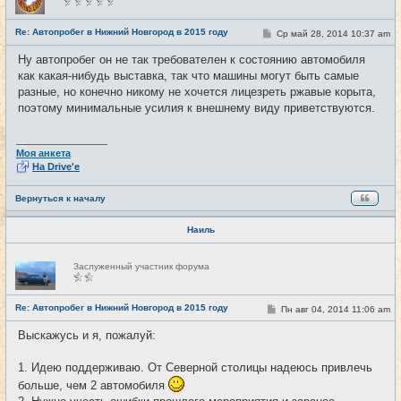
в
с
е
Re: Автопробег в Нижний Новгород в 2015 году
С
Ср май 28, 2014 10:37 am
#7
т
о
и
о
Ну автопробег он не так требователен к состоянию автомобиля
б
как какая-нибудь выставка, так что машины могут быть самые
щ
е
разные, но конечно никому не хочется лицезреть ржавые корыта,
н
поэтому минимальные усилия к внешнему виду приветствуются.
и
е
_________________
Моя анкета
На Drive'e
Вернуться к началу
Наиль
Н
Заслуженный участник форума
е
в
с
е
Re: Автопробег в Нижний Новгород в 2015 году
С
Пн авг 04, 2014 11:06 am
#8
т
о
и
о
Выскажусь и я, пожалуй:
б
щ
е
1. Идею поддерживаю. От Северной столицы надеюсь привлечь
н
и
больше, чем 2 автомобиля
е