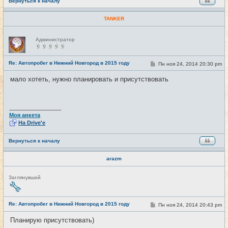
Вернуться к началу
TANKER
Н
Администратор
е
в
с
е
Re: Автопробег в Нижний Новгород в 2015 году
С
Пн ноя 24, 2014 20:30 pm
#19
т
о
и
о
мало хотеть, нужно планировать и присутствовать
б
щ
е
н
и
_________________
е
Моя анкета
На Drive'e
Вернуться к началу
arazm
Н
Заглянувший
е
в
с
е
Re: Автопробег в Нижний Новгород в 2015 году
С
Пн ноя 24, 2014 20:43 pm
#20
т
о
и
о
Планирую присутствовать)
б