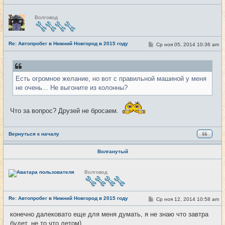
Н
Волговод
е
в
с
е
Re: Автопробег в Нижний Новгород в 2015 году
т
С
Ср ноя 05, 2014 10:36 am
#11
и
о
о
б
щ
е
Есть огромное желание, но вот с правильной машиной у меня
н
и
не очень... Не выгоните из колонны?
е
Что за вопрос? Друзей не бросаем.
Вернуться к началу
Волганутый
Н
Волговод
е
в
с
е
Re: Автопробег в Нижний Новгород в 2015 году
т
С
Ср ноя 12, 2014 10:58 am
#12
и
о
о
конечно далековато еще для меня думать, я не знаю что завтра
б
будет, не то что летом)
щ