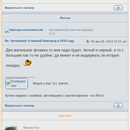
Вернуться к началу
Латыш
Н
Заслуженный участник форума
е
в
с
Re: Автопробег в Нижний Новгород в 2015 году
С
Пн дек 29, 2014 11:51 am
#29
е
о
т
о
и
Два маленьких флажка то мне надо будет, белый и черный, а то с
б
большим как то не удобно, да может и не выдержать он вторую
щ
е
н
поездку.
и
е
_________________
Форум у вас тут, значит...
Куплю пиджак с отливом, автомашину с магнитофоном - и в Ялту!
Вернуться к началу
iguana01
Н
Модератор
е