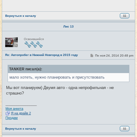
щ
е
н
и
е
Вернуться к началу
Лис 13
Н
Освоившийся
е
в
с
е
Re: Автопробег в Нижний Новгород в 2015 году
т
С
Пн ноя 24, 2014 20:48 pm
#21
и
о
о
б
TANKER писал(а):
щ
е
мало хотеть, нужно планировать и присутствовать
н
и
е
Мы вот планируем) Двумя авто - одна непрофильная - не
страшно?
_________________
Моя анкета
Я на драйв 2
Продам
Вернуться к началу