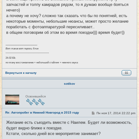
запчастей и толпу камрадов рядом, то я думаю вообще бояться
нечего)
а почему не хочу? сложно так сказать что бы по понятней, есть
некоторые моменты, небольшие нюансы, может просто желание
поработать с фотоаппаратурой пересиливает..
в общем поговорим об этом во время поездки))) время будет))
_________________
Вот такие вот пироги, блин
-----------------------------------
24-02 83г.
по плану восстановление + небольшой стайлинг + немного звука
Вернуться к началу
sotikov
Н
Освоившийся
е
в
с
е
Re: Автопробег в Нижний Новгород в 2015 году
т
С
Пн ноя 17, 2014 22:22 pm
#15
и
о
о
Желание есть съездить вместе с Наилем. Будет ли возможность,
б
будет видно ближе к поездке.
щ
е
Кстати, сколько дней все мероприятие занимает?
н
и