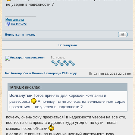
е
не уверен в надежности ?
н
и
е
_________________
Моя анкета
На Drive'e
Вернуться к началу
Волганутый
Н
Волговод
е
в
с
е
Re: Автопробег в Нижний Новгород в 2015 году
т
С
Ср ноя 12, 2014 22:03 pm
#14
и
о
о
б
TANKER писал(а):
щ
е
Волганутый
Готов принять для хорошей компании и
н
и
развесовки
А почему ты не хочешь на великолепном сарае
е
проехаться .. не уверен в надежности ?
почему, очень хочу проехаться! в надежности уверен на все сто,
все тесты она прошла и доедет куда угодно, по сути - новая
машина после обкатки
а если еще принять во внимание нужный инструмент, кучу