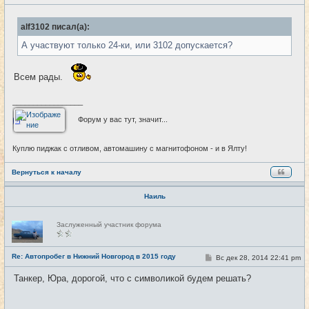
о
т
о
и
б
alf3102 писал(а):
щ
е
А участвуют только 24-ки, или 3102 допускается?
н
и
е
Всем рады.
_________________
Форум у вас тут, значит...
Куплю пиджак с отливом, автомашину с магнитофоном - и в Ялту!
Вернуться к началу
Наиль
Н
Заслуженный участник форума
е
в
с
е
Re: Автопробег в Нижний Новгород в 2015 году
С
Вс дек 28, 2014 22:41 pm
#27
т
о
и
о
Танкер, Юра, дорогой, что с символикой будем решать?
б
щ
е
н