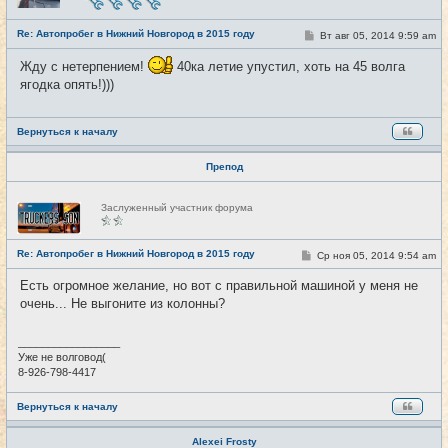
с
е
Re: Автопробег в Нижний Новгород в 2015 году
т
С
Вт авг 05, 2014 9:59 am
#9
и
о
о
Жду с нетерпением!
40ка летие упустил, хоть на 45 волга
б
щ
ягодка опять!)))
е
н
и
е
Вернуться к началу
Препод
Н
Заслуженный участник форума
е
в
с
е
Re: Автопробег в Нижний Новгород в 2015 году
С
Ср ноя 05, 2014 9:54 am
#10
т
о
и
о
Есть огромное желание, но вот с правильной машиной у меня не
б
очень... Не выгоните из колонны?
щ
е
н
и
_________________
е
Уже не волговод(
8-926-798-4417
Вернуться к началу
Alexei Frosty