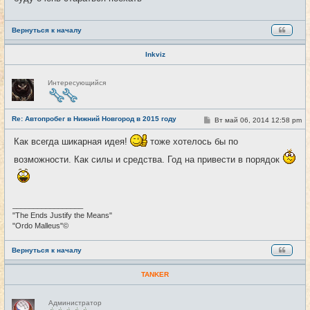
е
Вернуться к началу
Inkviz
Н
Интересующийся
е
в
с
е
Re: Автопробег в Нижний Новгород в 2015 году
т
С
Вт май 06, 2014 12:58 pm
#6
и
о
о
Как всегда шикарная идея!
тоже хотелось бы по
б
щ
возможности. Как силы и средства. Год на привести в порядок
е
н
и
е
_________________
"The Ends Justify the Means"
"Ordo Malleus"©
Вернуться к началу
TANKER
Н
Администратор
е