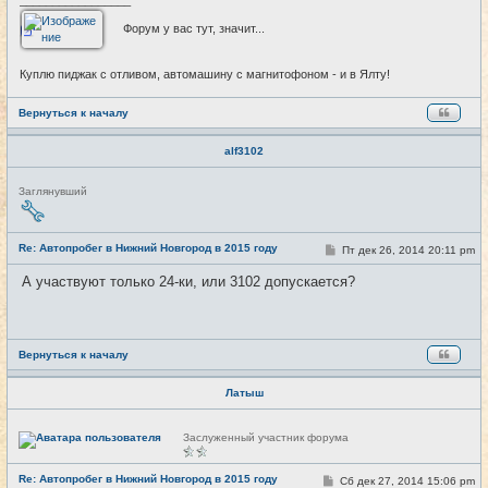
_________________
Форум у вас тут, значит...
Куплю пиджак с отливом, автомашину с магнитофоном - и в Ялту!
Вернуться к началу
alf3102
Н
Заглянувший
е
в
с
е
Re: Автопробег в Нижний Новгород в 2015 году
С
Пт дек 26, 2014 20:11 pm
#25
т
о
и
о
А участвуют только 24-ки, или 3102 допускается?
б
щ
е
н
и
е
Вернуться к началу
Латыш
Н
Заслуженный участник форума
е
в
с
Re: Автопробег в Нижний Новгород в 2015 году
С
Сб дек 27, 2014 15:06 pm
#26
е