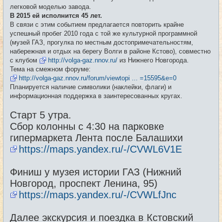
е
легковой моделью завода.
н
и
В 2015 ей исполнится 45 лет.
е
В связи с этим событием предлагается повторить крайне
успешный пробег 2010 года с той же культурной программной
(музей ГАЗ, прогулка по местным достопримечательностям,
набережная и отдых на берегу Волги в районе Кстово), совместно
с клубом
http://volga-gaz.nnov.ru/
из Нижнего Новгорода.
Тема на смежном форуме:
http://volga-gaz.nnov.ru/forum/viewtopi ... =15595&e=0
Планируется наличие символики (наклейки, флаги) и
информационная поддержка в заинтересованных кругах.
Старт 5 утра.
Сбор колонны с 4:30 на парковке
гипермаркета Лента после Балашихи
https://maps.yandex.ru/-/CVWL6V1E
Финиш у музея истории ГАЗ (Нижний
Новгород, проспект Ленина, 95)
https://maps.yandex.ru/-/CVWLfJnc
Далее экскурсия и поездка в Кстовский