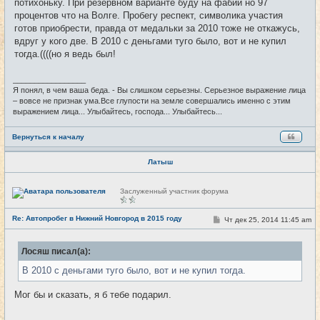
потихоньку. При резервном варианте буду на фабии но 97
н
процентов что на Волге. Пробегу респект, символика участия
и
е
готов приобрести, правда от медальки за 2010 тоже не откажусь,
вдруг у кого две. В 2010 с деньгами туго было, вот и не купил
тогда.((((но я ведь был!
_________________
Я понял, в чем ваша беда. - Вы слишком серьезны. Серьезное выражение лица
– вовсе не признак ума.Все глупости на земле совершались именно с этим
выражением лица... Улыбайтесь, господа... Улыбайтесь...
Вернуться к началу
Латыш
Н
Заслуженный участник форума
е
в
с
Re: Автопробег в Нижний Новгород в 2015 году
С
Чт дек 25, 2014 11:45 am
#24
е
о
т
о
и
б
Лосяш писал(а):
щ
е
В 2010 с деньгами туго было, вот и не купил тогда.
н
и
е
Мог бы и сказать, я б тебе подарил.