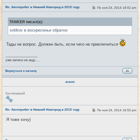
е
Re: Автопробег в Нижний Новгород в 2015 году
т
С
Пн ноя 24, 2014 19:02 pm
#17
и
о
о
б
TANKER писал(а):
щ
е
sotikov в воскресенье обратно
н
и
е
Тады не вопрос. Должен быть, если чего не приключиться
_________________
уже ничего не ищу.....
Вернуться к началу
arazm
Н
Заглянувший
е
в
с
е
Re: Автопробег в Нижний Новгород в 2015 году
С
Пн ноя 24, 2014 19:53 pm
#18
т
о
и
о
Я тоже хочу)
б
щ
е
н
и
е