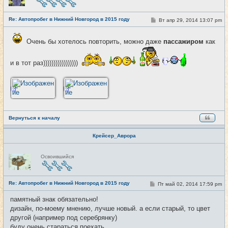
в
с
е
Re: Автопробег в Нижний Новгород в 2015 году
т
С
Вт апр 29, 2014 13:07 pm
#4
и
о
о
б
Очень бы хотелось повторить, можно даже
пассажиром
как
щ
е
н
и в тот раз)))))))))))))))))
и
е
Вернуться к началу
Крейсер_Аврора
Н
Освоившийся
е
в
с
е
Re: Автопробег в Нижний Новгород в 2015 году
т
С
Пт май 02, 2014 17:59 pm
#5
и
о
о
памятный знак обязательно!
б
дизайн, по-моему мнению, лучше новый. а если старый, то цвет
щ
е
другой (например под серебрянку)
н
буду очень стараться поехать
и