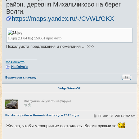
район, деревня Михальчиково на берег
Волги.
https://maps.yandex.ru/-/CVWLfGKX
18.jpg (11.64 КБ) 158661 просмотр
Пожалуйста предложения и пожелания ... >>>
_________________
Моя анкета
На Drive'e
Вернуться к началу
VolgaDriver-52
Н
Заслуженный участник форума
е
в
с
е
Re: Автопробег в Нижний Новгород в 2015 году
С
Пн апр 28, 2014 8:52 am
#2
т
о
и
о
Желаю, чтобы мероприятие состоялось. Всеми руками за
б
щ
е
н