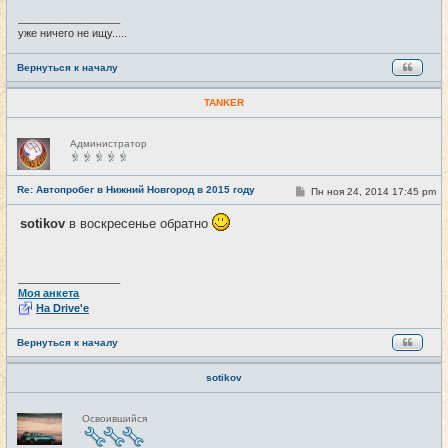
е
_________________
уже ничего не ищу.....
Вернуться к началу
TANKER
Н
Администратор
е
в
с
е
Re: Автопробег в Нижний Новгород в 2015 году
С
Пн ноя 24, 2014 17:45 pm
#16
т
о
и
о
sotikov
в воскресенье обратно
б
щ
е
н
и
_________________
е
Моя анкета
На Drive'e
Вернуться к началу
sotikov
Н
Освоившийся
е
в
с