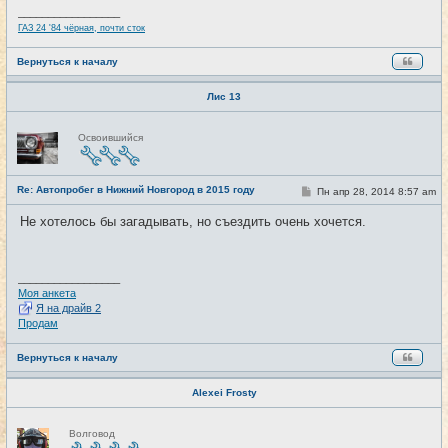
и
_________________
е
ГАЗ 24 '84 чёрная, почти сток
Вернуться к началу
Лис 13
Н
Освоившийся
е
в
с
е
Re: Автопробег в Нижний Новгород в 2015 году
т
С
Пн апр 28, 2014 8:57 am
#3
и
о
о
Не хотелось бы загадывать, но съездить очень хочется.
б
щ
е
н
и
_________________
е
Моя анкета
Я на драйв 2
Продам
Вернуться к началу
Alexei Frosty
Н
Волговод
е