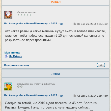
TANKER
Н
Администратор
е
в
с
е
Re: Автопробег в Нижний Новгород в 2015 году
С
Вт ноя 25, 2014 12:21 pm
#22
т
о
и
о
нет какая разница какие машины будут ехать в голове или хвосте,
б
главное чтобы набралось машин 5-10 для основной колонны и не
щ
е
разрывать её перестроениями.
н
и
е
_________________
Моя анкета
На Drive'e
Вернуться к началу
Лосяш
Н
Заслуженный участник форума
е
в
с
е
Re: Автопробег в Нижний Новгород в 2015 году
С
Ср дек 24, 2014 23:47 pm
#23
т
о
и
о
Следил за темой, и с 2010 ждал пробега на 45 лет. Волга из
б
Рязани Приедет. Начал готовить к лету машину сейчас,
щ
е