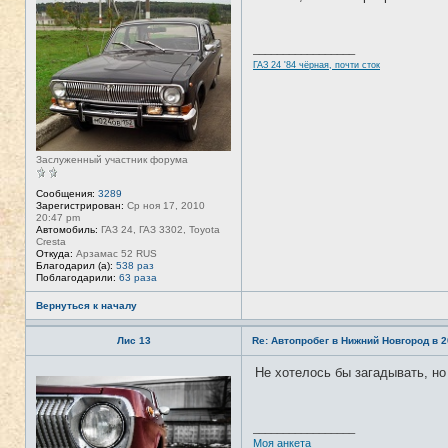
а
е
ц
в
и
с
я
е
_________________
п
т
о
ГАЗ 24 '84 чёрная, почти сток
и
л
ь
з
о
в
а
т
е
Заслуженный участник форума
л
я
Сообщения:
3289
T
Зарегистрирован:
Ср ноя 17, 2010
A
20:47 pm
N
Автомобиль:
ГАЗ 24, ГАЗ 3302, Toyota
K
Cresta
E
Откуда:
Арзамас 52 RUS
R
Благодарил (а):
538 раз
Поблагодарили:
63 раза
Вернуться к началу
Лис 13
Re: Автопробег в Нижний Новгород в 2
Не хотелось бы загадывать, но
Н
е
в
с
е
_________________
т
Моя анкета
и