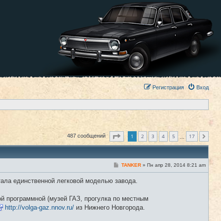
Регистрация
Вход
Страница
1
из
17
1
2
3
4
5
17
487 сообщений
След.
…
С
TANKER
»
Пн апр 28, 2014 8:21 am
#1
о
о
стала единственной легковой моделью завода.
б
щ
е
ой программной (музей ГАЗ, прогулка по местным
н
и
http://volga-gaz.nnov.ru/
из Нижнего Новгорода.
е