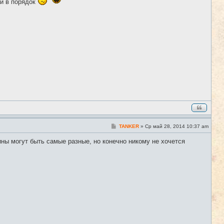
ти в порядок
щ
е
н
и
е
С
TANKER
»
Ср май 28, 2014 10:37 am
#7
о
о
ины могут быть самые разные, но конечно никому не хочется
б
щ
е
н
и
е