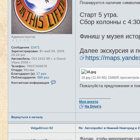
Планируется наличие символик
Старт 5 утра.
Сбор колонны с 4:3
Финиш у музея исто
Администратор
Сообщения:
11471
Далее экскурсия и п
Зарегистрирован:
Вт май 09, 2006
20:24 pm
https://maps.yand
Автомобиль:
ГАЗ 2410 88 г. и Grand
Vitara 2009 г.
Телефон:
79037406676
Откуда:
Москва
Благодарил (а):
17 раз
18.jpg (11.64 КБ) 158605 просмотров
Поблагодарили:
389 раз
К
Контактная информация:
о
Пожалуйста предложения и пож
н
т
а
_________________
к
Моя анкета
т
На Drive'e
н
а
я
Вернуться к началу
и
н
ф
VolgaDriver-52
Re: Автопробег в Нижний Новгород в 2
о
р
м
Желаю, чтобы мероприятие со
Н