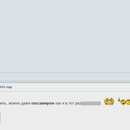
015 году
рить, можно даже
пассажиром
как и в тот раз)))))))))))))))))