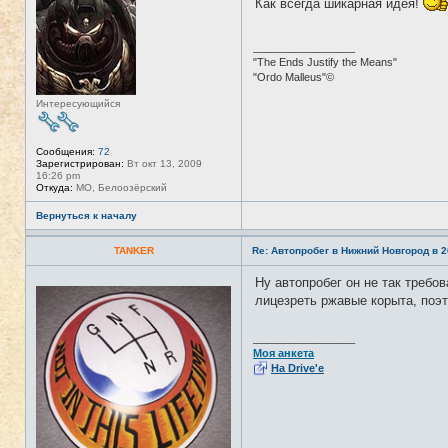
Как всегда шикарная идея!
е
в
с
е
_________________
т
"The Ends Justify the Means"
и
"Ordo Malleus"©
Интересующийся
Сообщения:
72
Зарегистрирован:
Вт окт 13, 2009
16:26 pm
Откуда:
МО, Белоозёрский
Вернуться к началу
TANKER
Re: Автопробег в Нижний Новгород в 2
Ну автопробег он не так требо
Н
е
лицезреть ржавые корыта, поэ
в
с
е
_________________
т
Моя анкета
и
На Drive'e