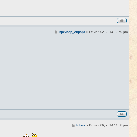
С
Крейсер_Аврора
»
Пт май 02, 2014 17:59 pm
#5
о
о
б
щ
е
н
и
е
С
Inkviz
»
Вт май 06, 2014 12:58 pm
#6
о
о
б