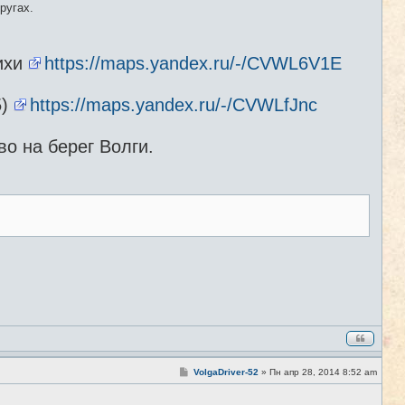
ругах.
ихи
https://maps.yandex.ru/-/CVWL6V1E
5)
https://maps.yandex.ru/-/CVWLfJnc
о на берег Волги.
С
VolgaDriver-52
»
Пн апр 28, 2014 8:52 am
#2
о
о
б