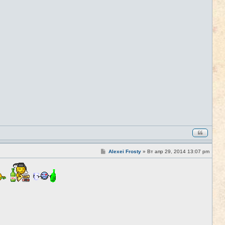
С
Alexei Frosty
»
Вт апр 29, 2014 13:07 pm
#4
о
о
б
щ
е
н
и
е