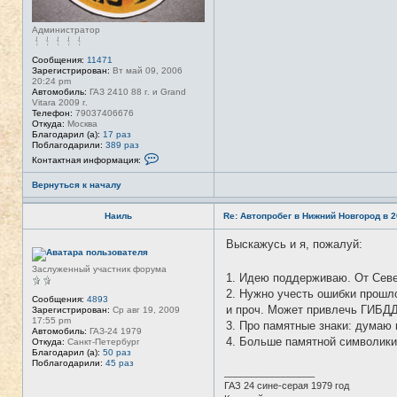
Администратор
Сообщения:
11471
Зарегистрирован:
Вт май 09, 2006
20:24 pm
Автомобиль:
ГАЗ 2410 88 г. и Grand
Vitara 2009 г.
Телефон:
79037406676
Откуда:
Москва
Благодарил (а):
17 раз
Поблагодарили:
389 раз
К
Контактная информация:
о
н
Вернуться к началу
т
а
к
Наиль
Re: Автопробег в Нижний Новгород в 2
т
н
а
Выскажусь и я, пожалуй:
Н
я
е
и
в
Заслуженный участник форума
н
1. Идею поддерживаю. От Сев
с
ф
е
2. Нужно учесть ошибки прошло
о
т
Сообщения:
4893
р
и проч. Может привлечь ГИБДД
и
Зарегистрирован:
Ср авг 19, 2009
м
17:55 pm
3. Про памятные знаки: думаю 
а
Автомобиль:
ГАЗ-24 1979
ц
4. Больше памятной символики 
Откуда:
Санкт-Петербург
и
Благодарил (а):
50 раз
я
Поблагодарили:
45 раз
п
_________________
о
ГАЗ 24 сине-серая 1979 год
л