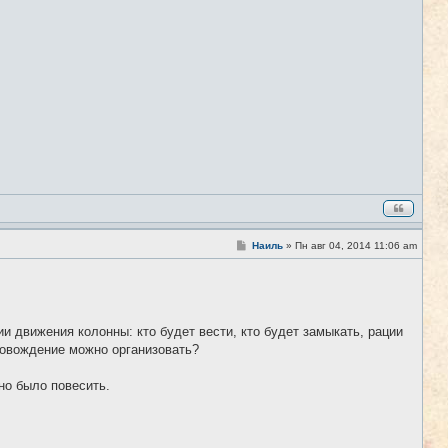
С
Наиль
»
Пн авг 04, 2014 11:06 am
#8
о
о
б
щ
е
н
и
и движения колонны: кто будет вести, кто будет замыкать, рации
е
ровождение можно организовать?
но было повесить.