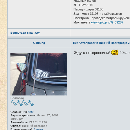
Красный салон
ь
з
КПП 5ст 3110
о
Перед - шары 31105
в
Зад - мост 31105 + стабилизатор
а
Электрика - проводка хитровыкручен
т
е
Моя анкета
viewtopic.php?t=69287
л
я
T
Вернуться к началу
A
N
K
X-Tuning
Re: Автопробег в Нижний Новгород в 2
E
R
Жду с нетерпением!
40ка л
Н
е
в
с
е
т
и
Волговод
Сообщения:
990
Зарегистрирован:
Чт авг 27, 2009
18:19 pm
Автомобиль:
ГАЗ 24 '1970
Откуда:
Нижний Новгород
Благодарил (а):
3 раза