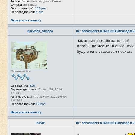
Автомобиль:
Инка. в Душе - Волга.
я
Откуда:
Люберцы
п
Благодарил (а):
156 раз
о
Поблагодарили:
5 раз
л
ь
Вернуться к началу
з
о
в
Крейсер_Аврора
Re: Автопробег в Нижний Новгород в 2
а
т
е
памятный знак обязательно!
Н
л
е
дизайн, по-моему мнению, лучш
я
в
Л
буду очень стараться поехать
с
и
е
с
т
1
и
3
Освоившийся
Сообщения:
526
Зарегистрирован:
Пт мар 26, 2010
10:13 am
Автомобиль:
24 76г.в.+ИЖ 21251+РАФ
2203-01
Поблагодарили:
12 раз
Вернуться к началу
Inkviz
Re: Автопробег в Нижний Новгород в 2
Н