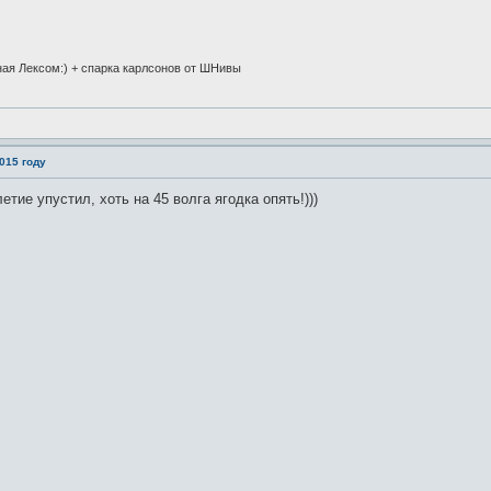
ная Лексом:) + спарка карлсонов от ШНивы
015 году
етие упустил, хоть на 45 волга ягодка опять!)))