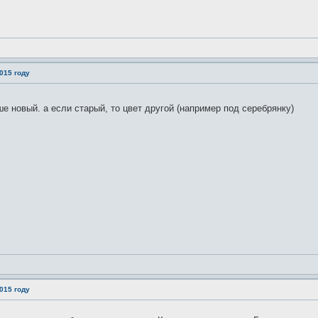
015 году
е новый. а если старый, то цвет другой (например под серебрянку)
015 году