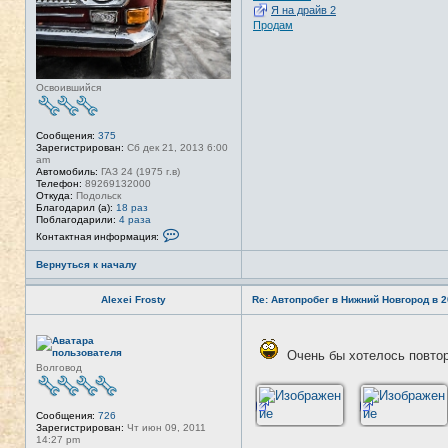
Я на драйв 2
Продам
Освоившийся
Сообщения:
375
Зарегистрирован:
Сб дек 21, 2013 6:00
am
Автомобиль:
ГАЗ 24 (1975 г.в)
Телефон:
89269132000
Откуда:
Подольск
Благодарил (а):
18 раз
Поблагодарили:
4 раза
К
Контактная информация:
о
н
Вернуться к началу
т
а
к
Alexei Frosty
Re: Автопробег в Нижний Новгород в 2
т
н
а
Н
я
е
и
Очень бы хотелось повто
в
н
Волговод
с
ф
е
о
т
р
и
м
Сообщения:
726
а
Зарегистрирован:
Чт июн 09, 2011
ц
14:27 pm
и