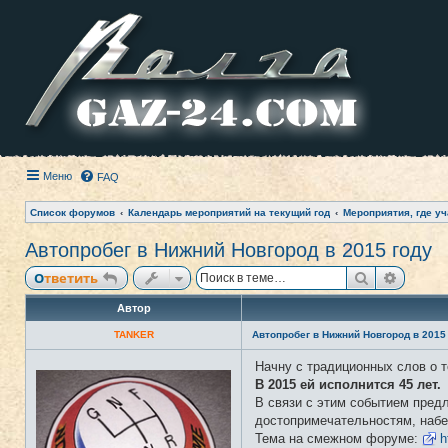
Меню
FAQ
Список форумов
Календарь мероприятий на текущий год
Мероприятия, где уч
Автопробег в Нижний Новгород в 2015 году
Поиск
Расши
Ответить
Автор
TANKER
Автопробег в Нижний Новгород в 2015
Начну с традиционных слов о т
Н
е
В 2015 ей исполнится 45 лет.
в
В связи с этим событием предл
с
е
достопримечательностям, набе
т
Тема на смежном форуме:
h
и