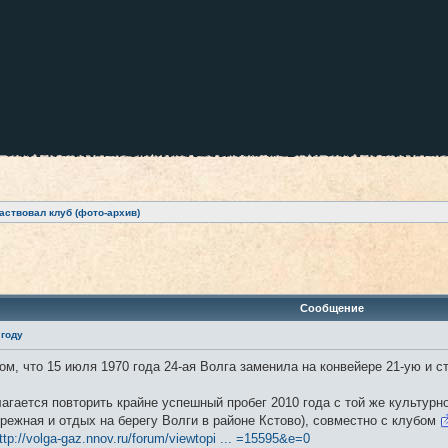
аствовал клуб (фото-архив)
ренный поиск
Сообщение
 году
ом, что 15 июля 1970 года 24-ая Волга заменила на конвейере 21-ую и 
агается повторить крайне успешный пробег 2010 года с той же культурн
режная и отдых на берегу Волги в районе Кстово), совместно с клубом
ttp://volga-gaz.nnov.ru/forum/viewtopi ... =15595&e=0