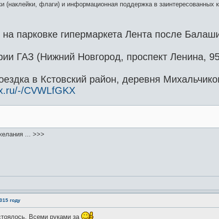
и (наклейки, флаги) и информационная поддержка в заинтересованных к
0 на парковке гипермаркета Лента после Балаш
рии ГАЗ (Нижний Новгород, проспект Ленина, 9
оездка в Кстовский район, деревня Михальчиков
ex.ru/-/CVWLfGKX
елания ... >>>
015 году
стоялось. Всеми руками за