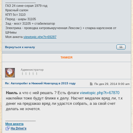
и
_________________
е
ГАЗ 24 сине-серая 1979 год
Красный салон
КПП 5ст 3110
Перед - шары 31105
Зад - мост 31105 + стабилизатор
Электрика - проводка хитровыкрученная Лексом:) + спарка карлсонов от
ШНивы
Моя анкета
viewtopic.php?t=69287
Вернуться к началу
TANKER
Н
Администратор
е
в
с
е
Re: Автопробег в Нижний Новгород в 2015 году
С
Пн дек 29, 2014 9:00 am
#28
т
о
и
о
Наиль
а что с ней решать ? Есть флаги
viewtopic.php?t=67870
б
наклейки тоже будут ближе к делу. Насчет медалек вряд ли, т.к
щ
е
денег на предзаказ вряд ли удастся собрать, а за свой счет
н
делать не хочется.
и
е
_________________
Моя анкета
На Drive'e