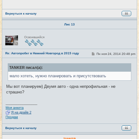
е
н
и
е
Вернуться к началу
Лис 13
Н
Освоившийся
е
в
с
е
Re: Автопробег в Нижний Новгород в 2015 году
т
С
Пн ноя 24, 2014 20:48 pm
#21
и
о
о
б
TANKER писал(а):
щ
е
мало хотеть, нужно планировать и присутствовать
н
и
е
Мы вот планируем) Двумя авто - одна непрофильная - не
страшно?
_________________
Моя анкета
Я на драйв 2
Продам
Вернуться к началу
TANKER