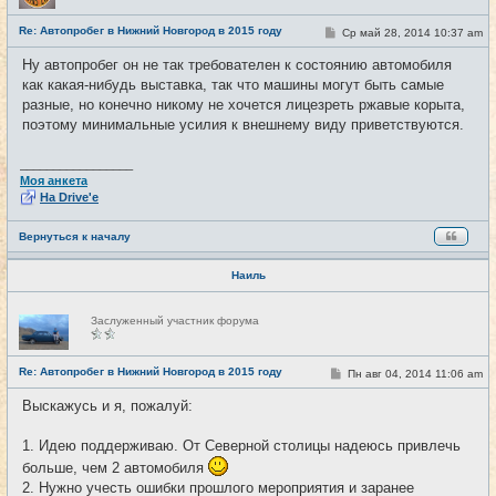
с
е
Re: Автопробег в Нижний Новгород в 2015 году
С
Ср май 28, 2014 10:37 am
#7
т
о
и
о
Ну автопробег он не так требователен к состоянию автомобиля
б
как какая-нибудь выставка, так что машины могут быть самые
щ
е
разные, но конечно никому не хочется лицезреть ржавые корыта,
н
поэтому минимальные усилия к внешнему виду приветствуются.
и
е
_________________
Моя анкета
На Drive'e
Вернуться к началу
Наиль
Н
Заслуженный участник форума
е
в
с
е
Re: Автопробег в Нижний Новгород в 2015 году
С
Пн авг 04, 2014 11:06 am
#8
т
о
и
о
Выскажусь и я, пожалуй:
б
щ
е
1. Идею поддерживаю. От Северной столицы надеюсь привлечь
н
и
больше, чем 2 автомобиля
е
2. Нужно учесть ошибки прошлого мероприятия и заранее