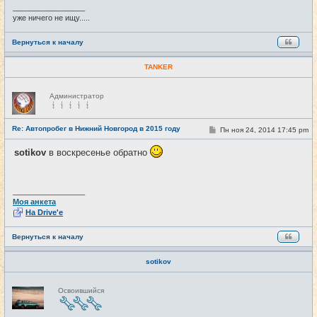
е
_________________
уже ничего не ищу.....
Вернуться к началу
TANKER
Н
Администратор
е
в
с
е
Re: Автопробег в Нижний Новгород в 2015 году
С
Пн ноя 24, 2014 17:45 pm
#16
т
о
и
о
sotikov
в воскресенье обратно
б
щ
е
н
и
_________________
е
Моя анкета
На Drive'e
Вернуться к началу
sotikov
Н
Освоившийся
е
в
с