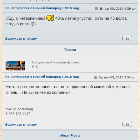
с
е
Re: Автопробег в Нижний Новгород в 2015 году
т
С
Вт авг 05, 2014 9:59 am
#9
и
о
о
Жду с нетерпением!
40ка летие упустил, хоть на 45 волга
б
щ
ягодка опять!)))
е
н
и
е
Вернуться к началу
Препод
Н
Заслуженный участник форума
е
в
с
е
Re: Автопробег в Нижний Новгород в 2015 году
С
Ср ноя 05, 2014 9:54 am
#10
т
о
и
о
Есть огромное желание, но вот с правильной машиной у меня не
б
очень... Не выгоните из колонны?
щ
е
н
и
_________________
е
Уже не волговод(
8-926-798-4417
Вернуться к началу
Alexei Frosty