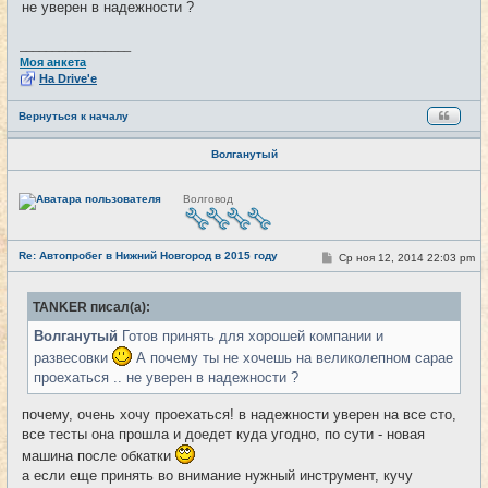
не уверен в надежности ?
н
и
е
_________________
Моя анкета
На Drive'e
Вернуться к началу
Волганутый
Н
Волговод
е
в
с
е
Re: Автопробег в Нижний Новгород в 2015 году
т
С
Ср ноя 12, 2014 22:03 pm
#14
и
о
о
б
TANKER писал(а):
щ
е
Волганутый
Готов принять для хорошей компании и
н
и
развесовки
А почему ты не хочешь на великолепном сарае
е
проехаться .. не уверен в надежности ?
почему, очень хочу проехаться! в надежности уверен на все сто,
все тесты она прошла и доедет куда угодно, по сути - новая
машина после обкатки
а если еще принять во внимание нужный инструмент, кучу