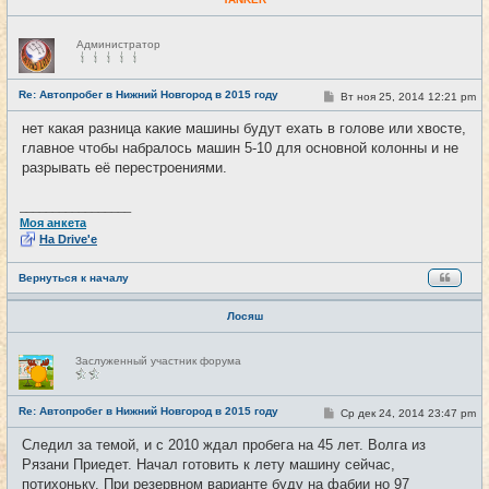
Н
Администратор
е
в
с
е
Re: Автопробег в Нижний Новгород в 2015 году
С
Вт ноя 25, 2014 12:21 pm
#22
т
о
и
о
нет какая разница какие машины будут ехать в голове или хвосте,
б
главное чтобы набралось машин 5-10 для основной колонны и не
щ
е
разрывать её перестроениями.
н
и
е
_________________
Моя анкета
На Drive'e
Вернуться к началу
Лосяш
Н
Заслуженный участник форума
е
в
с
е
Re: Автопробег в Нижний Новгород в 2015 году
С
Ср дек 24, 2014 23:47 pm
#23
т
о
и
о
Следил за темой, и с 2010 ждал пробега на 45 лет. Волга из
б
Рязани Приедет. Начал готовить к лету машину сейчас,
щ
е
потихоньку. При резервном варианте буду на фабии но 97