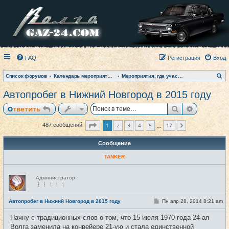
FAQ
Регистрация
Вход
П
Список форумов
Календарь мероприятий на текущий год
Мероприятия, где участвовал клуб (фото-архив)
о
и
Автопробег в Нижний Новгород в 2015 году
с
к
Поиск
Расширен
Ответить
Страница
1
из
17
1
2
3
4
5
17
487 сообщений
След.
…
Сообщение
TANKER
Н
Администратор
е
в
с
е
С
Автопробег в Нижний Новгород в 2015 году
Пн апр 28, 2014 8:21 am
#1
т
о
и
о
Начну с традиционных слов о том, что 15 июля 1970 года 24-ая
б
щ
Волга заменила на конвейере 21-ую и стала единственной