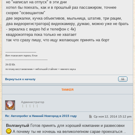
но "написал на отпуск" в эти дни
н
хотел бы поехать, как и в прошлый раз пассажиром, точнее
и
е
скорее "освещантом"
две зеркалки, кучка объективов, мыльница, штатив, три рации,
два видеорегистратора) видеокамеру, думаю, можно уже не брать
- зеркалка с видео hd и телефон с 4к)
квадрокоптера пока только не хватает
так что сразу пишу, что ищу желающих принять на борт
_________________
Вот такие вот пироги, блин
-----------------------------------
24-02 83г.
по плану восстановление + небольшой стайлинг + немного звука
Вернуться к началу
TANKER
Н
Администратор
е
в
с
е
Re: Автопробег в Нижний Новгород в 2015 году
С
Ср ноя 12, 2014 15:12 pm
#13
т
о
и
о
Волганутый
Готов принять для хорошей компании и развесовки
б
щ
А почему ты не хочешь на великолепном сарае проехаться ..
е