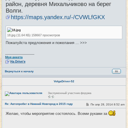
район, деревня Михальчиково на берег
Волги.
https://maps.yandex.ru/-/CVWLfGKX
18.jpg (11.64 КБ) 158667 просмотров
Пожалуйста предложения и пожелания ... >>>
_________________
Моя анкета
На Drive'e
Вернуться к началу
VolgaDriver-52
Н
Заслуженный участник форума
е
в
с
Re: Автопробег в Нижний Новгород в 2015 году
С
Пн апр 28, 2014 8:52 am
#2
е
о
т
о
и
Желаю, чтобы мероприятие состоялось. Всеми руками за
б
щ
е
н