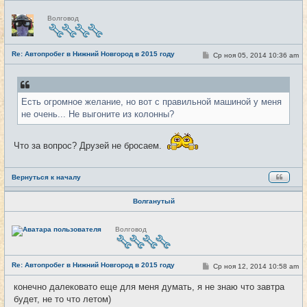
Н
Волговод
е
в
с
е
Re: Автопробег в Нижний Новгород в 2015 году
т
С
Ср ноя 05, 2014 10:36 am
#11
и
о
о
б
щ
е
Есть огромное желание, но вот с правильной машиной у меня
н
и
не очень... Не выгоните из колонны?
е
Что за вопрос? Друзей не бросаем.
Вернуться к началу
Волганутый
Н
Волговод
е
в
с
е
Re: Автопробег в Нижний Новгород в 2015 году
т
С
Ср ноя 12, 2014 10:58 am
#12
и
о
о
конечно далековато еще для меня думать, я не знаю что завтра
б
будет, не то что летом)
щ
е