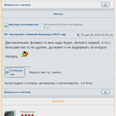
Вернуться к началу
Латыш
Н
Заслуженный участник форума
е
в
с
Re: Автопробег в Нижний Новгород в 2015 году
С
Пн дек 29, 2014 11:51 am
#29
е
о
т
о
и
Два маленьких флажка то мне надо будет, белый и черный, а то с
б
большим как то не удобно, да может и не выдержать он вторую
щ
е
н
поездку.
и
е
_________________
Форум у вас тут, значит...
Куплю пиджак с отливом, автомашину с магнитофоном - и в Ялту!
Вернуться к началу
iguana01
Н
Модератор
е