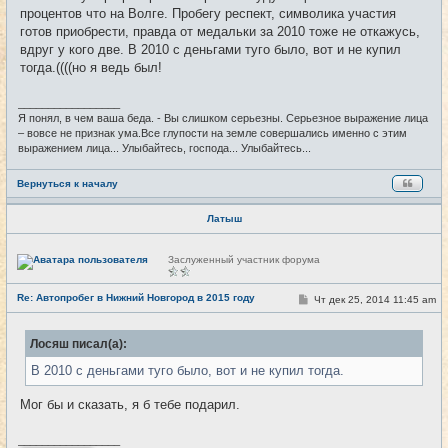
н
процентов что на Волге. Пробегу респект, символика участия
и
е
готов приобрести, правда от медальки за 2010 тоже не откажусь,
вдруг у кого две. В 2010 с деньгами туго было, вот и не купил
тогда.((((но я ведь был!
_________________
Я понял, в чем ваша беда. - Вы слишком серьезны. Серьезное выражение лица
– вовсе не признак ума.Все глупости на земле совершались именно с этим
выражением лица... Улыбайтесь, господа... Улыбайтесь...
Вернуться к началу
Латыш
Н
Заслуженный участник форума
е
в
с
Re: Автопробег в Нижний Новгород в 2015 году
С
Чт дек 25, 2014 11:45 am
#24
е
о
т
о
и
б
Лосяш писал(а):
щ
е
В 2010 с деньгами туго было, вот и не купил тогда.
н
и
е
Мог бы и сказать, я б тебе подарил.
_________________