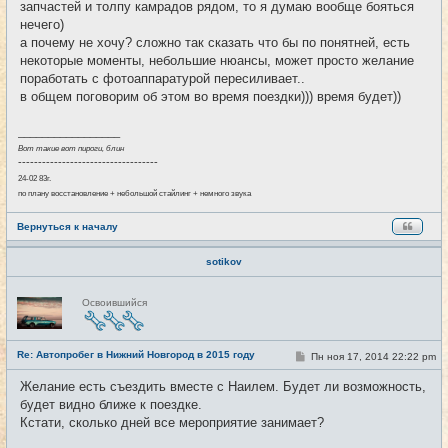
запчастей и толпу камрадов рядом, то я думаю вообще бояться
нечего)
а почему не хочу? сложно так сказать что бы по понятней, есть
некоторые моменты, небольшие нюансы, может просто желание
поработать с фотоаппаратурой пересиливает..
в общем поговорим об этом во время поездки))) время будет))
_________________
Вот такие вот пироги, блин
-----------------------------------
24-02 83г.
по плану восстановление + небольшой стайлинг + немного звука
Вернуться к началу
sotikov
Н
Освоившийся
е
в
с
е
Re: Автопробег в Нижний Новгород в 2015 году
т
С
Пн ноя 17, 2014 22:22 pm
#15
и
о
о
Желание есть съездить вместе с Наилем. Будет ли возможность,
б
будет видно ближе к поездке.
щ
е
Кстати, сколько дней все мероприятие занимает?
н
и