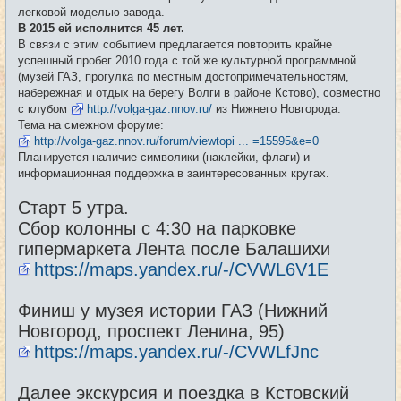
е
легковой моделью завода.
н
и
В 2015 ей исполнится 45 лет.
е
В связи с этим событием предлагается повторить крайне
успешный пробег 2010 года с той же культурной программной
(музей ГАЗ, прогулка по местным достопримечательностям,
набережная и отдых на берегу Волги в районе Кстово), совместно
с клубом
http://volga-gaz.nnov.ru/
из Нижнего Новгорода.
Тема на смежном форуме:
http://volga-gaz.nnov.ru/forum/viewtopi ... =15595&e=0
Планируется наличие символики (наклейки, флаги) и
информационная поддержка в заинтересованных кругах.
Старт 5 утра.
Сбор колонны с 4:30 на парковке
гипермаркета Лента после Балашихи
https://maps.yandex.ru/-/CVWL6V1E
Финиш у музея истории ГАЗ (Нижний
Новгород, проспект Ленина, 95)
https://maps.yandex.ru/-/CVWLfJnc
Далее экскурсия и поездка в Кстовский