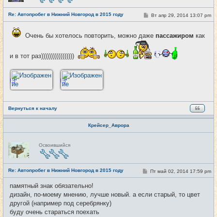
с
е
Re: Автопробег в Нижний Новгород в 2015 году
т
С
Вт апр 29, 2014 13:07 pm
#4
и
о
о
б
Очень бы хотелось повторить, можно даже
пассажиром
как
щ
е
н
и в тот раз)))))))))))))))))
и
е
Вернуться к началу
Крейсер_Аврора
Н
Освоившийся
е
в
с
е
Re: Автопробег в Нижний Новгород в 2015 году
т
С
Пт май 02, 2014 17:59 pm
#5
и
о
о
памятный знак обязательно!
б
дизайн, по-моему мнению, лучше новый. а если старый, то цвет
щ
е
другой (например под серебрянку)
н
буду очень стараться поехать
и