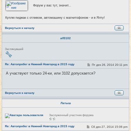
Форум у вас тут, значит...
Куплю пиджак с отливом, автомашину с магнитофоном - и в Ялту!
Вернуться к началу
alf3102
Н
Заглянувший
е
в
с
е
Re: Автопробег в Нижний Новгород в 2015 году
С
Пт дек 26, 2014 20:11 pm
#25
т
о
и
о
А участвуют только 24-ки, или 3102 допускается?
б
щ
е
н
и
е
Вернуться к началу
Латыш
Н
Заслуженный участник форума
е
в
с
Re: Автопробег в Нижний Новгород в 2015 году
С
Сб дек 27, 2014 15:06 pm
#26
е
о
т