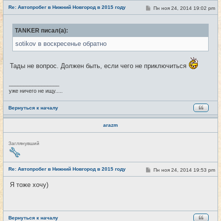
е
Re: Автопробег в Нижний Новгород в 2015 году
т
С
Пн ноя 24, 2014 19:02 pm
#17
и
о
о
б
TANKER писал(а):
щ
е
sotikov в воскресенье обратно
н
и
е
Тады не вопрос. Должен быть, если чего не приключиться
_________________
уже ничего не ищу.....
Вернуться к началу
arazm
Н
Заглянувший
е
в
с
е
Re: Автопробег в Нижний Новгород в 2015 году
С
Пн ноя 24, 2014 19:53 pm
#18
т
о
и
о
Я тоже хочу)
б
щ
е
н
и
е
Вернуться к началу