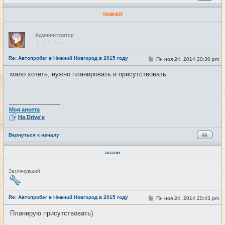
TANKER
Н
Администратор
е
в
с
е
Re: Автопробег в Нижний Новгород в 2015 году
С
Пн ноя 24, 2014 20:30 pm
#19
т
о
и
о
мало хотеть, нужно планировать и присутствовать
б
щ
е
н
и
_________________
е
Моя анкета
На Drive'e
Вернуться к началу
arazm
Н
Заглянувший
е
в
с
е
Re: Автопробег в Нижний Новгород в 2015 году
С
Пн ноя 24, 2014 20:43 pm
#20
т
о
и
о
Планирую присутствовать)
б
щ