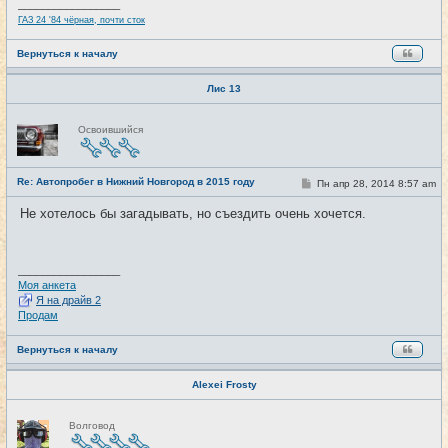
и
_________________
е
ГАЗ 24 '84 чёрная, почти сток
Вернуться к началу
Лис 13
Н
Освоившийся
е
в
с
е
Re: Автопробег в Нижний Новгород в 2015 году
т
С
Пн апр 28, 2014 8:57 am
#3
и
о
о
Не хотелось бы загадывать, но съездить очень хочется.
б
щ
е
н
и
_________________
е
Моя анкета
Я на драйв 2
Продам
Вернуться к началу
Alexei Frosty
Н
Волговод
е
в