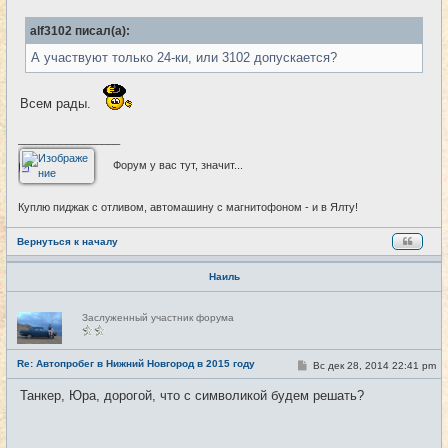
о
и
б
alf3102 писал(а):
щ
е
А участвуют только 24-ки, или 3102 допускается?
н
и
е
Всем рады.
_________________
Форум у вас тут, значит...
Куплю пиджак с отливом, автомашину с магнитофоном - и в Ялту!
Вернуться к началу
Наиль
Н
Заслуженный участник форума
е
в
с
е
Re: Автопробег в Нижний Новгород в 2015 году
С
Вс дек 28, 2014 22:41 pm
#27
т
о
и
о
Танкер, Юра, дорогой, что с символикой будем решать?
б
щ
е
н