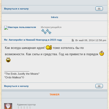
е
Вернуться к началу
Inkviz
Н
Интересующийся
е
в
с
е
Re: Автопробег в Нижний Новгород в 2015 году
т
С
Вт май 06, 2014 12:58 pm
#6
и
о
о
Как всегда шикарная идея!
тоже хотелось бы по
б
щ
возможности. Как силы и средства. Год на привести в порядок
е
н
и
е
_________________
"The Ends Justify the Means"
"Ordo Malleus"©
Вернуться к началу
TANKER
Н
Администратор
е
в