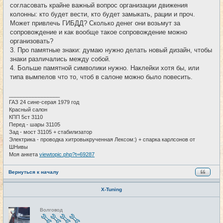
согласовать крайне важный вопрос организации движения
колонны: кто будет вести, кто будет замыкать, рации и проч.
Может привлечь ГИБДД? Сколько денег они возьмут за
сопровождение и как вообще такое сопровождение можно
организовать?
3. Про памятные знаки: думаю нужно делать новый дизайн, чтобы
знаки различались между собой.
4. Больше памятной символики нужно. Наклейки хотя бы, или
типа вымпелов что то, чтоб в салоне можно было повесить.
_________________
ГАЗ 24 сине-серая 1979 год
Красный салон
КПП 5ст 3110
Перед - шары 31105
Зад - мост 31105 + стабилизатор
Электрика - проводка хитровыкрученная Лексом:) + спарка карлсонов от
ШНивы
Моя анкета
viewtopic.php?t=69287
Вернуться к началу
X-Tuning
Н
Волговод
е
в