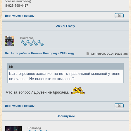
Уже не волговод(
8-926-798-4417
Вернуться к началу
Alexei Frosty
Н
Волговод
е
в
с
е
Re: Автопробег в Нижний Новгород в 2015 году
т
С
Ср ноя 05, 2014 10:36 am
#11
и
о
о
б
щ
е
Есть огромное желание, но вот с правильной машиной у меня
н
и
не очень... Не выгоните из колонны?
е
Что за вопрос? Друзей не бросаем.
Вернуться к началу
Волганутый
Н
Волговод
е