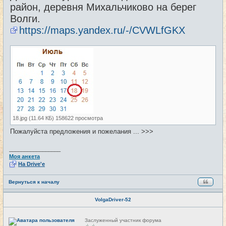
район, деревня Михальчиково на берег
Волги.
https://maps.yandex.ru/-/CVWLfGKX
18.jpg (11.64 КБ) 158622 просмотра
Пожалуйста предложения и пожелания ... >>>
_________________
Моя анкета
На Drive'e
Вернуться к началу
VolgaDriver-52
Н
Заслуженный участник форума
е