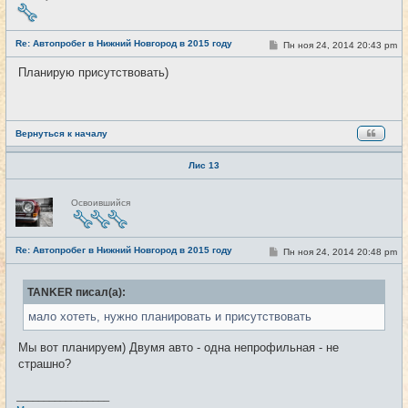
е
в
с
е
Re: Автопробег в Нижний Новгород в 2015 году
С
Пн ноя 24, 2014 20:43 pm
#20
т
о
и
о
Планирую присутствовать)
б
щ
е
н
и
е
Вернуться к началу
Лис 13
Н
Освоившийся
е
в
с
е
Re: Автопробег в Нижний Новгород в 2015 году
т
С
Пн ноя 24, 2014 20:48 pm
#21
и
о
о
б
TANKER писал(а):
щ
е
мало хотеть, нужно планировать и присутствовать
н
и
е
Мы вот планируем) Двумя авто - одна непрофильная - не
страшно?
_________________