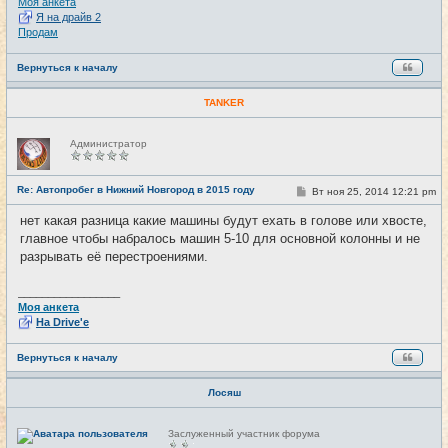
Моя анкета
Я на драйв 2
Продам
Вернуться к началу
TANKER
Н
Администратор
е
в
с
е
Re: Автопробег в Нижний Новгород в 2015 году
С
Вт ноя 25, 2014 12:21 pm
#22
т
о
и
о
нет какая разница какие машины будут ехать в голове или хвосте,
б
главное чтобы набралось машин 5-10 для основной колонны и не
щ
е
разрывать её перестроениями.
н
и
е
_________________
Моя анкета
На Drive'e
Вернуться к началу
Лосяш
Н
Заслуженный участник форума
е