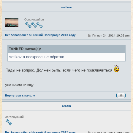
sotikov
Н
Освоившийся
е
в
с
е
Re: Автопробег в Нижний Новгород в 2015 году
т
С
Пн ноя 24, 2014 19:02 pm
#17
и
о
о
б
TANKER писал(а):
щ
е
sotikov в воскресенье обратно
н
и
е
Тады не вопрос. Должен быть, если чего не приключиться
_________________
уже ничего не ищу.....
Вернуться к началу
arazm
Н
Заглянувший
е
в
с
е
Re: Автопробег в Нижний Новгород в 2015 году
С
Пн ноя 24, 2014 19:53 pm
#18