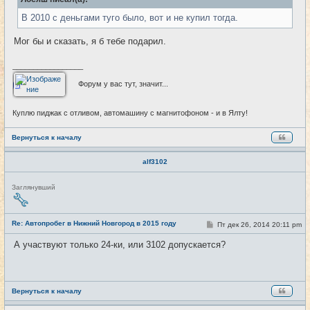
щ
е
В 2010 с деньгами туго было, вот и не купил тогда.
н
и
е
Мог бы и сказать, я б тебе подарил.
_________________
Форум у вас тут, значит...
Куплю пиджак с отливом, автомашину с магнитофоном - и в Ялту!
Вернуться к началу
alf3102
Н
Заглянувший
е
в
с
е
Re: Автопробег в Нижний Новгород в 2015 году
С
Пт дек 26, 2014 20:11 pm
#25
т
о
и
о
А участвуют только 24-ки, или 3102 допускается?
б
щ
е
н
и
е
Вернуться к началу