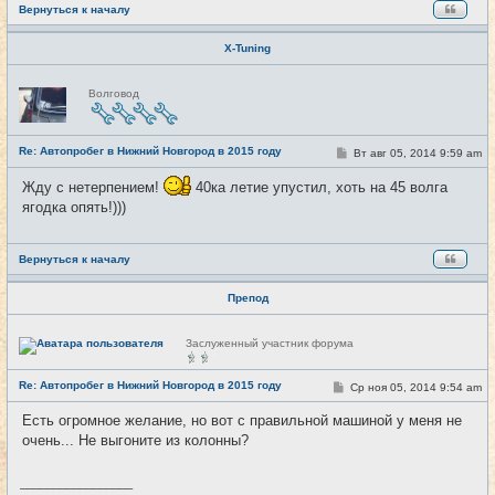
Вернуться к началу
X-Tuning
Н
Волговод
е
в
с
е
Re: Автопробег в Нижний Новгород в 2015 году
т
С
Вт авг 05, 2014 9:59 am
#9
и
о
о
Жду с нетерпением!
40ка летие упустил, хоть на 45 волга
б
щ
ягодка опять!)))
е
н
и
е
Вернуться к началу
Препод
Н
Заслуженный участник форума
е
в
с
Re: Автопробег в Нижний Новгород в 2015 году
С
Ср ноя 05, 2014 9:54 am
#10
е
о
т
о
и
Есть огромное желание, но вот с правильной машиной у меня не
б
очень... Не выгоните из колонны?
щ
е
н
и
_________________
е