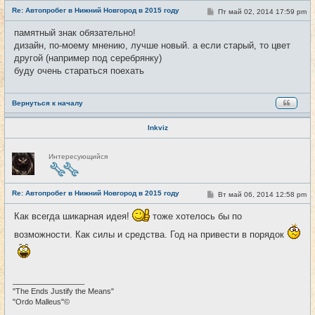
е
Re: Автопробег в Нижний Новгород в 2015 году
т
С
Пт май 02, 2014 17:59 pm
#5
и
о
о
памятный знак обязательно!
б
дизайн, по-моему мнению, лучше новый. а если старый, то цвет
щ
е
другой (например под серебрянку)
н
буду очень стараться поехать
и
е
Вернуться к началу
Inkviz
Н
Интересующийся
е
в
с
е
Re: Автопробег в Нижний Новгород в 2015 году
т
С
Вт май 06, 2014 12:58 pm
#6
и
о
о
Как всегда шикарная идея!
тоже хотелось бы по
б
щ
возможности. Как силы и средства. Год на привести в порядок
е
н
и
е
_________________
"The Ends Justify the Means"
"Ordo Malleus"©