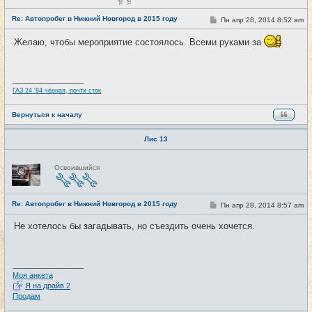
в
с
Re: Автопробег в Нижний Новгород в 2015 году
С
Пн апр 28, 2014 8:52 am
#2
е
о
т
о
и
Желаю, чтобы мероприятие состоялось. Всеми руками за
б
щ
е
н
и
_________________
е
ГАЗ 24 '84 чёрная, почти сток
Вернуться к началу
Лис 13
Н
Освоившийся
е
в
с
е
Re: Автопробег в Нижний Новгород в 2015 году
т
С
Пн апр 28, 2014 8:57 am
#3
и
о
о
Не хотелось бы загадывать, но съездить очень хочется.
б
щ
е
н
и
_________________
е
Моя анкета
Я на драйв 2
Продам