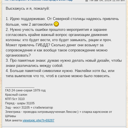
Пн авг 04, 2014 11:06 am
#8
т
о
и
о
Выскажусь и я, пожалуй:
б
щ
е
1. Идею поддерживаю. От Северной столицы надеюсь привлечь
н
и
больше, чем 2 автомобиля
е
2. Нужно учесть ошибки прошлого мероприятия и заранее
согласовать крайне важный вопрос организации движения
колонны: кто будет вести, кто будет замыкать, рации и проч.
Может привлечь ГИБДД? Сколько денег они возьмут за
сопровождение и как вообще такое сопровождение можно
организовать?
3. Про памятные знаки: думаю нужно делать новый дизайн, чтобы
знаки различались между собой.
4. Больше памятной символики нужно. Наклейки хотя бы, или
типа вымпелов что то, чтоб в салоне можно было повесить.
_________________
ГАЗ 24 сине-серая 1979 год
Красный салон
КПП 5ст 3110
Перед - шары 31105
Зад - мост 31105 + стабилизатор
Электрика - проводка хитровыкрученная Лексом:) + спарка карлсонов от
ШНивы
Моя анкета
viewtopic.php?t=69287