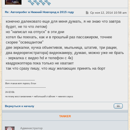
в
с
е
Re: Автопробег в Нижний Новгород в 2015 году
т
С
Ср ноя 12, 2014 10:58 am
#12
и
о
о
конечно далековато еще для меня думать, я не знаю что завтра
б
будет, не то что летом)
щ
е
но "написал на отпуск" в эти дни
н
хотел бы поехать, как и в прошлый раз пассажиром, точнее
и
е
скорее "освещантом"
две зеркалки, кучка объективов, мыльница, штатив, три рации,
два видеорегистратора) видеокамеру, думаю, можно уже не брать
- зеркалка с видео hd и телефон с 4к)
квадрокоптера пока только не хватает
так что сразу пишу, что ищу желающих принять на борт
_________________
Вот такие вот пироги, блин
-----------------------------------
24-02 83г.
по плану восстановление + небольшой стайлинг + немного звука
Вернуться к началу
TANKER
Н
Администратор
е