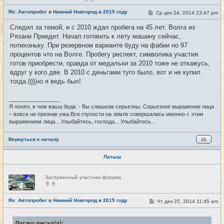
в
с
Re: Автопробег в Нижний Новгород в 2015 году
С
Ср дек 24, 2014 23:47 pm
#23
е
о
т
о
и
Следил за темой, и с 2010 ждал пробега на 45 лет. Волга из
б
Рязани Приедет. Начал готовить к лету машину сейчас,
щ
е
потихоньку. При резервном варианте буду на фабии но 97
н
процентов что на Волге. Пробегу респект, символика участия
и
е
готов приобрести, правда от медальки за 2010 тоже не откажусь,
вдруг у кого две. В 2010 с деньгами туго было, вот и не купил
тогда.((((но я ведь был!
_________________
Я понял, в чем ваша беда. - Вы слишком серьезны. Серьезное выражение лица
– вовсе не признак ума.Все глупости на земле совершались именно с этим
выражением лица... Улыбайтесь, господа... Улыбайтесь...
Вернуться к началу
Латыш
Н
Заслуженный участник форума
е
в
с
е
Re: Автопробег в Нижний Новгород в 2015 году
С
Чт дек 25, 2014 11:45 am
#24
т
о
и
о
б
Лосяш писал(а):