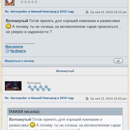
в
с
е
Re: Автопробег в Нижний Новгород в 2015 году
С
Ср ноя 12, 2014 15:12 pm
#13
т
о
и
о
Волганутый
Готов принять для хорошей компании и развесовки
б
щ
А почему ты не хочешь на великолепном сарае проехаться ..
е
не уверен в надежности ?
н
и
е
_________________
Моя анкета
На Drive'e
Вернуться к началу
Волганутый
Н
Волговод
е
в
с
е
Re: Автопробег в Нижний Новгород в 2015 году
т
С
Ср ноя 12, 2014 22:03 pm
#14
и
о
о
б
TANKER писал(а):
щ
е
Волганутый
Готов принять для хорошей компании и
н
и
развесовки
А почему ты не хочешь на великолепном сарае
е