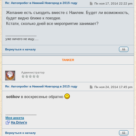
Re: Автопробег в Нижний Новгород в 2015 году
т
С
Пн ноя 17, 2014 22:22 pm
#15
и
о
о
Желание есть съездить вместе с Наилем. Будет ли возможность,
б
будет видно ближе к поездке.
щ
е
Кстати, сколько дней все мероприятие занимает?
н
и
е
_________________
уже ничего не ищу.....
Вернуться к началу
TANKER
Н
Администратор
е
в
с
е
Re: Автопробег в Нижний Новгород в 2015 году
С
Пн ноя 24, 2014 17:45 pm
#16
т
о
и
о
sotikov
в воскресенье обратно
б
щ
е
н
и
_________________
е
Моя анкета
На Drive'e
Вернуться к началу