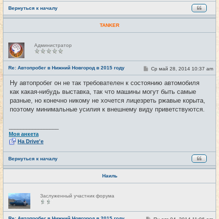
Вернуться к началу
TANKER
Н
Администратор
е
в
с
е
Re: Автопробег в Нижний Новгород в 2015 году
С
Ср май 28, 2014 10:37 am
#7
т
о
и
о
Ну автопробег он не так требователен к состоянию автомобиля
б
как какая-нибудь выставка, так что машины могут быть самые
щ
е
разные, но конечно никому не хочется лицезреть ржавые корыта,
н
поэтому минимальные усилия к внешнему виду приветствуются.
и
е
_________________
Моя анкета
На Drive'e
Вернуться к началу
Наиль
Н
Заслуженный участник форума
е
в
с
е
Re: Автопробег в Нижний Новгород в 2015 году
С