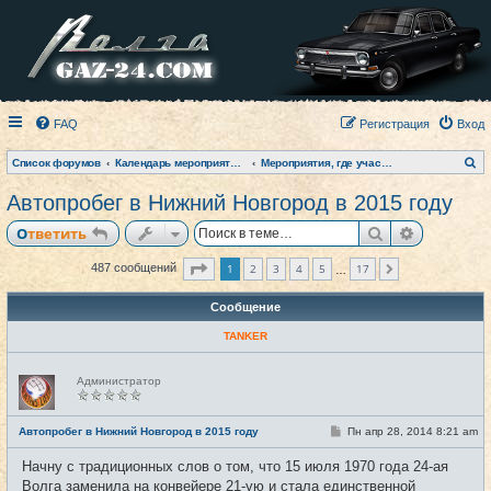
FAQ
Регистрация
Вход
П
Список форумов
Календарь мероприятий на текущий год
Мероприятия, где участвовал клуб (фото-архив)
о
и
Автопробег в Нижний Новгород в 2015 году
с
к
Поиск
Расширен
Ответить
Страница
1
из
17
1
2
3
4
5
17
487 сообщений
След.
…
Сообщение
TANKER
Н
Администратор
е
в
с
е
С
Автопробег в Нижний Новгород в 2015 году
Пн апр 28, 2014 8:21 am
#1
т
о
и
о
Начну с традиционных слов о том, что 15 июля 1970 года 24-ая
б
щ
Волга заменила на конвейере 21-ую и стала единственной