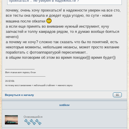
проехаться .. не уверен в надежности ?
почему, очень хочу проехаться! в надежности уверен на все сто,
все тесты она прошла и доедет куда угодно, по сути - новая
машина после обкатки
а если еще принять во внимание нужный инструмент, кучу
запчастей и толпу камрадов рядом, то я думаю вообще бояться
нечего)
а почему не хочу? сложно так сказать что бы по понятней, есть
некоторые моменты, небольшие нюансы, может просто желание
поработать с фотоаппаратурой пересиливает..
в общем поговорим об этом во время поездки))) время будет))
_________________
Вот такие вот пироги, блин
-----------------------------------
24-02 83г.
по плану восстановление + небольшой стайлинг + немного звука
Вернуться к началу
sotikov
Н
Освоившийся
е
в
с
е