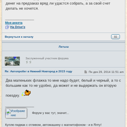
е
денег на предзаказ вряд ли удастся собрать, а за свой счет
н
делать не хочется.
и
е
_________________
Моя анкета
На Drive'e
Вернуться к началу
Латыш
Н
Заслуженный участник форума
е
в
с
е
Re: Автопробег в Нижний Новгород в 2015 году
С
Пн дек 29, 2014 11:51 am
#29
т
о
и
о
Два маленьких флажка то мне надо будет, белый и черный, а то с
б
большим как то не удобно, да может и не выдержать он вторую
щ
е
н
поездку.
и
е
_________________
Форум у вас тут, значит...
Куплю пиджак с отливом, автомашину с магнитофоном - и в Ялту!