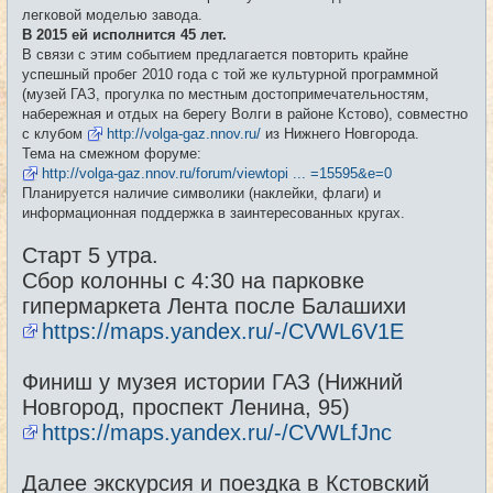
е
легковой моделью завода.
н
и
В 2015 ей исполнится 45 лет.
е
В связи с этим событием предлагается повторить крайне
успешный пробег 2010 года с той же культурной программной
(музей ГАЗ, прогулка по местным достопримечательностям,
набережная и отдых на берегу Волги в районе Кстово), совместно
с клубом
http://volga-gaz.nnov.ru/
из Нижнего Новгорода.
Тема на смежном форуме:
http://volga-gaz.nnov.ru/forum/viewtopi ... =15595&e=0
Планируется наличие символики (наклейки, флаги) и
информационная поддержка в заинтересованных кругах.
Старт 5 утра.
Сбор колонны с 4:30 на парковке
гипермаркета Лента после Балашихи
https://maps.yandex.ru/-/CVWL6V1E
Финиш у музея истории ГАЗ (Нижний
Новгород, проспект Ленина, 95)
https://maps.yandex.ru/-/CVWLfJnc
Далее экскурсия и поездка в Кстовский