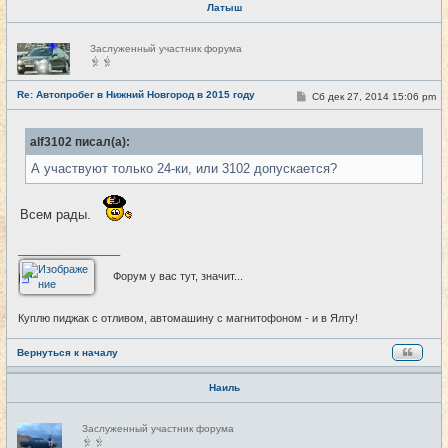
Латыш
Н
Заслуженный участник форума
е
в
с
е
Re: Автопробег в Нижний Новгород в 2015 году
С
Сб дек 27, 2014 15:06 pm
#26
т
о
и
о
б
alf3102 писал(а):
щ
е
А участвуют только 24-ки, или 3102 допускается?
н
и
е
Всем рады.
_________________
Форум у вас тут, значит...
Куплю пиджак с отливом, автомашину с магнитофоном - и в Ялту!
Вернуться к началу
Наиль
Н
Заслуженный участник форума
е
в