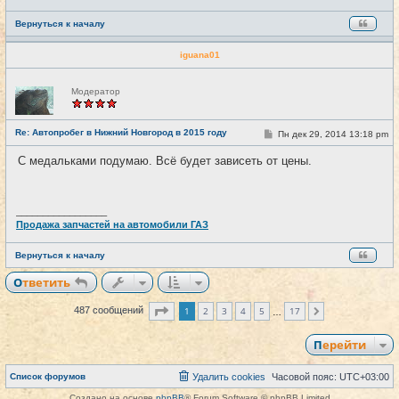
Вернуться к началу
iguana01
Н
Модератор
е
в
с
е
Re: Автопробег в Нижний Новгород в 2015 году
С
Пн дек 29, 2014 13:18 pm
#30
т
о
и
о
С медальками подумаю. Всё будет зависеть от цены.
б
щ
е
н
и
_________________
е
Продажа запчастей на автомобили ГАЗ
Вернуться к началу
Ответить
Страница
1
из
17
1
2
3
4
5
17
487 сообщений
След.
…
Перейти
Список форумов
Удалить cookies
Часовой пояс:
UTC+03:00
Создано на основе
phpBB
® Forum Software © phpBB Limited