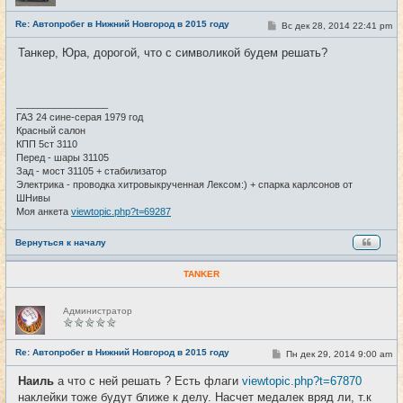
с
е
Re: Автопробег в Нижний Новгород в 2015 году
С
Вс дек 28, 2014 22:41 pm
#27
т
о
и
о
Танкер, Юра, дорогой, что с символикой будем решать?
б
щ
е
н
и
_________________
е
ГАЗ 24 сине-серая 1979 год
Красный салон
КПП 5ст 3110
Перед - шары 31105
Зад - мост 31105 + стабилизатор
Электрика - проводка хитровыкрученная Лексом:) + спарка карлсонов от
ШНивы
Моя анкета
viewtopic.php?t=69287
Вернуться к началу
TANKER
Н
Администратор
е
в
с
е
Re: Автопробег в Нижний Новгород в 2015 году
С
Пн дек 29, 2014 9:00 am
#28
т
о
и
о
Наиль
а что с ней решать ? Есть флаги
viewtopic.php?t=67870
б
наклейки тоже будут ближе к делу. Насчет медалек вряд ли, т.к
щ