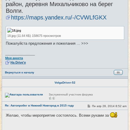
район, деревня Михальчиково на берег
Волги.
https://maps.yandex.ru/-/CVWLfGKX
18.jpg (11.64 КБ) 158675 просмотров
Пожалуйста предложения и пожелания ... >>>
_________________
Моя анкета
На Drive'e
Вернуться к началу
VolgaDriver-52
Н
Заслуженный участник форума
е
в
с
Re: Автопробег в Нижний Новгород в 2015 году
С
Пн апр 28, 2014 8:52 am
#2
е
о
т
о
и
Желаю, чтобы мероприятие состоялось. Всеми руками за
б
щ
е
н