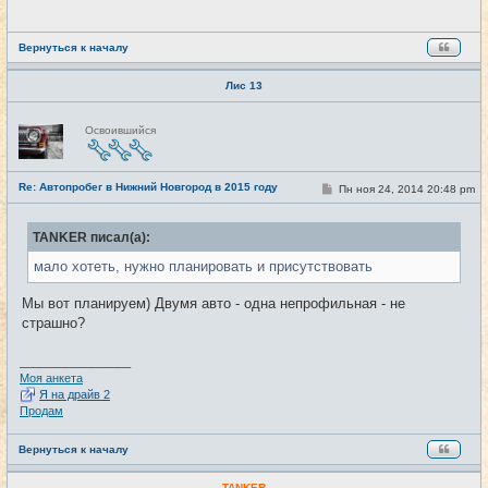
е
н
и
е
Вернуться к началу
Лис 13
Н
Освоившийся
е
в
с
е
Re: Автопробег в Нижний Новгород в 2015 году
т
С
Пн ноя 24, 2014 20:48 pm
#21
и
о
о
б
TANKER писал(а):
щ
е
мало хотеть, нужно планировать и присутствовать
н
и
е
Мы вот планируем) Двумя авто - одна непрофильная - не
страшно?
_________________
Моя анкета
Я на драйв 2
Продам
Вернуться к началу
TANKER