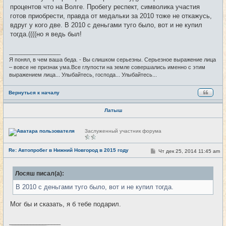
н
процентов что на Волге. Пробегу респект, символика участия
и
е
готов приобрести, правда от медальки за 2010 тоже не откажусь,
вдруг у кого две. В 2010 с деньгами туго было, вот и не купил
тогда.((((но я ведь был!
_________________
Я понял, в чем ваша беда. - Вы слишком серьезны. Серьезное выражение лица
– вовсе не признак ума.Все глупости на земле совершались именно с этим
выражением лица... Улыбайтесь, господа... Улыбайтесь...
Вернуться к началу
Латыш
Н
Заслуженный участник форума
е
в
с
Re: Автопробег в Нижний Новгород в 2015 году
С
Чт дек 25, 2014 11:45 am
#24
е
о
т
о
и
б
Лосяш писал(а):
щ
е
В 2010 с деньгами туго было, вот и не купил тогда.
н
и
е
Мог бы и сказать, я б тебе подарил.
_________________