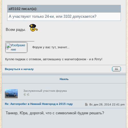
о
и
б
alf3102 писал(а):
щ
е
А участвуют только 24-ки, или 3102 допускается?
н
и
е
Всем рады.
_________________
Форум у вас тут, значит...
Куплю пиджак с отливом, автомашину с магнитофоном - и в Ялту!
Вернуться к началу
Наиль
Н
Заслуженный участник форума
е
в
с
е
Re: Автопробег в Нижний Новгород в 2015 году
С
Вс дек 28, 2014 22:41 pm
#27
т
о
и
о
Танкер, Юра, дорогой, что с символикой будем решать?
б
щ
е
н