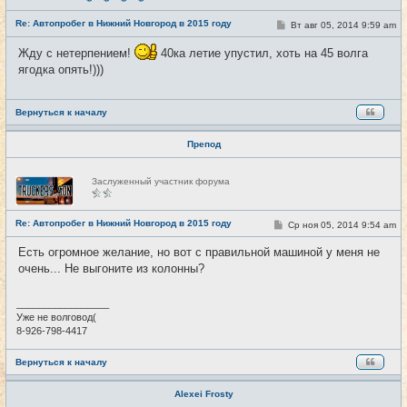
с
е
Re: Автопробег в Нижний Новгород в 2015 году
т
С
Вт авг 05, 2014 9:59 am
#9
и
о
о
Жду с нетерпением!
40ка летие упустил, хоть на 45 волга
б
щ
ягодка опять!)))
е
н
и
е
Вернуться к началу
Препод
Н
Заслуженный участник форума
е
в
с
е
Re: Автопробег в Нижний Новгород в 2015 году
С
Ср ноя 05, 2014 9:54 am
#10
т
о
и
о
Есть огромное желание, но вот с правильной машиной у меня не
б
очень... Не выгоните из колонны?
щ
е
н
и
_________________
е
Уже не волговод(
8-926-798-4417
Вернуться к началу
Alexei Frosty