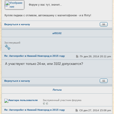
Форум у вас тут, значит...
Куплю пиджак с отливом, автомашину с магнитофоном - и в Ялту!
Вернуться к началу
alf3102
Н
Заглянувший
е
в
с
е
Re: Автопробег в Нижний Новгород в 2015 году
С
Пт дек 26, 2014 20:11 pm
#25
т
о
и
о
А участвуют только 24-ки, или 3102 допускается?
б
щ
е
н
и
е
Вернуться к началу
Латыш
Н
Заслуженный участник форума
е
в
с
Re: Автопробег в Нижний Новгород в 2015 году
С
Сб дек 27, 2014 15:06 pm
#26
е
о
т