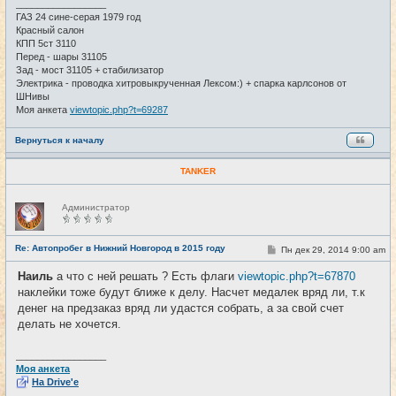
и
_________________
е
ГАЗ 24 сине-серая 1979 год
Красный салон
КПП 5ст 3110
Перед - шары 31105
Зад - мост 31105 + стабилизатор
Электрика - проводка хитровыкрученная Лексом:) + спарка карлсонов от
ШНивы
Моя анкета
viewtopic.php?t=69287
Вернуться к началу
TANKER
Н
Администратор
е
в
с
е
Re: Автопробег в Нижний Новгород в 2015 году
С
Пн дек 29, 2014 9:00 am
#28
т
о
и
о
Наиль
а что с ней решать ? Есть флаги
viewtopic.php?t=67870
б
наклейки тоже будут ближе к делу. Насчет медалек вряд ли, т.к
щ
е
денег на предзаказ вряд ли удастся собрать, а за свой счет
н
делать не хочется.
и
е
_________________
Моя анкета
На Drive'e