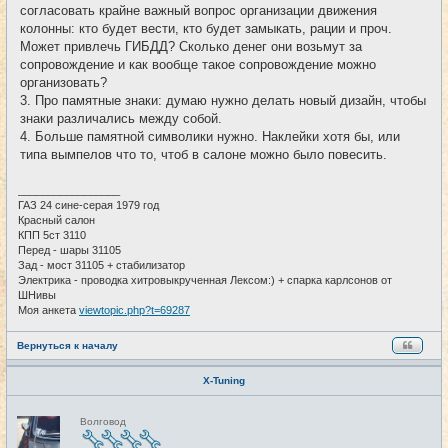
согласовать крайне важный вопрос организации движения
колонны: кто будет вести, кто будет замыкать, рации и проч.
Может привлечь ГИБДД? Сколько денег они возьмут за
сопровождение и как вообще такое сопровождение можно
организовать?
3. Про памятные знаки: думаю нужно делать новый дизайн, чтобы
знаки различались между собой.
4. Больше памятной символики нужно. Наклейки хотя бы, или
типа вымпелов что то, чтоб в салоне можно было повесить.
_________________
ГАЗ 24 сине-серая 1979 год
Красный салон
КПП 5ст 3110
Перед - шары 31105
Зад - мост 31105 + стабилизатор
Электрика - проводка хитровыкрученная Лексом:) + спарка карлсонов от
ШНивы
Моя анкета
viewtopic.php?t=69287
Вернуться к началу
X-Tuning
Н
Волговод
е
в