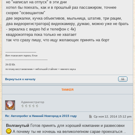
но "написал на отпуск" в эти дни
н
хотел бы поехать, как и в прошлый раз пассажиром, точнее
и
е
скорее "освещантом"
две зеркалки, кучка объективов, мыльница, штатив, три рации,
два видеорегистратора) видеокамеру, думаю, можно уже не брать
- зеркалка с видео hd и телефон с 4к)
квадрокоптера пока только не хватает
так что сразу пишу, что ищу желающих принять на борт
_________________
Вот такие вот пироги, блин
-----------------------------------
24-02 83г.
по плану восстановление + небольшой стайлинг + немного звука
Вернуться к началу
TANKER
Н
Администратор
е
в
с
е
Re: Автопробег в Нижний Новгород в 2015 году
С
Ср ноя 12, 2014 15:12 pm
#13
т
о
и
о
Волганутый
Готов принять для хорошей компании и развесовки
б
щ
А почему ты не хочешь на великолепном сарае проехаться ..
е