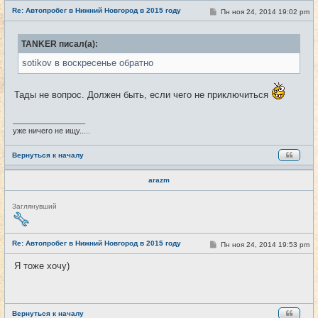
е
Re: Автопробег в Нижний Новгород в 2015 году
т
С
Пн ноя 24, 2014 19:02 pm
#17
и
о
о
б
TANKER писал(а):
щ
е
sotikov в воскресенье обратно
н
и
е
Тады не вопрос. Должен быть, если чего не приключиться
_________________
уже ничего не ищу.....
Вернуться к началу
arazm
Н
Заглянувший
е
в
с
е
Re: Автопробег в Нижний Новгород в 2015 году
С
Пн ноя 24, 2014 19:53 pm
#18
т
о
и
о
Я тоже хочу)
б
щ
е
н
и
е
Вернуться к началу