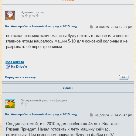
Н
Администратор
е
в
с
е
Re: Автопробег в Нижний Новгород в 2015 году
С
Вт ноя 25, 2014 12:21 pm
#22
т
о
и
о
нет какая разница какие машины будут ехать в голове или хвосте,
б
главное чтобы набралось машин 5-10 для основной колонны и не
щ
е
разрывать её перестроениями.
н
и
е
_________________
Моя анкета
На Drive'e
Вернуться к началу
Лосяш
Н
Заслуженный участник форума
е
в
с
е
Re: Автопробег в Нижний Новгород в 2015 году
С
Ср дек 24, 2014 23:47 pm
#23
т
о
и
о
Следил за темой, и с 2010 ждал пробега на 45 лет. Волга из
б
Рязани Приедет. Начал готовить к лету машину сейчас,
щ
е
потихоньку. При резервном варианте буду на фабии но 97