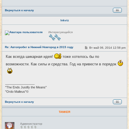
е
Вернуться к началу
Inkviz
Н
Интересующийся
е
в
с
е
Re: Автопробег в Нижний Новгород в 2015 году
т
С
Вт май 06, 2014 12:58 pm
#6
и
о
о
Как всегда шикарная идея!
тоже хотелось бы по
б
щ
возможности. Как силы и средства. Год на привести в порядок
е
н
и
е
_________________
"The Ends Justify the Means"
"Ordo Malleus"©
Вернуться к началу
TANKER
Н
Администратор
е
в