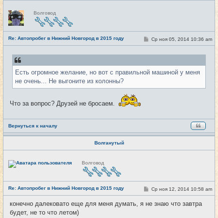
Н
Волговод
е
в
с
е
Re: Автопробег в Нижний Новгород в 2015 году
т
С
Ср ноя 05, 2014 10:36 am
#11
и
о
о
б
щ
е
Есть огромное желание, но вот с правильной машиной у меня
н
и
не очень... Не выгоните из колонны?
е
Что за вопрос? Друзей не бросаем.
Вернуться к началу
Волганутый
Н
Волговод
е
в
с
е
Re: Автопробег в Нижний Новгород в 2015 году
т
С
Ср ноя 12, 2014 10:58 am
#12
и
о
о
конечно далековато еще для меня думать, я не знаю что завтра
б
будет, не то что летом)
щ
е