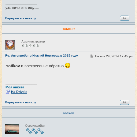
е
_________________
уже ничего не ищу.....
Вернуться к началу
TANKER
Н
Администратор
е
в
с
е
Re: Автопробег в Нижний Новгород в 2015 году
С
Пн ноя 24, 2014 17:45 pm
#16
т
о
и
о
sotikov
в воскресенье обратно
б
щ
е
н
и
_________________
е
Моя анкета
На Drive'e
Вернуться к началу
sotikov
Н
Освоившийся
е
в
с