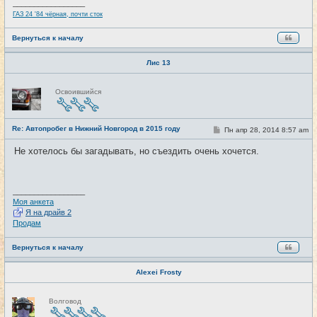
и
_________________
е
ГАЗ 24 '84 чёрная, почти сток
Вернуться к началу
Лис 13
Н
Освоившийся
е
в
с
е
Re: Автопробег в Нижний Новгород в 2015 году
т
С
Пн апр 28, 2014 8:57 am
#3
и
о
о
Не хотелось бы загадывать, но съездить очень хочется.
б
щ
е
н
и
_________________
е
Моя анкета
Я на драйв 2
Продам
Вернуться к началу
Alexei Frosty
Н
Волговод
е
в