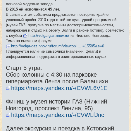
е
легковой моделью завода.
н
и
В 2015 ей исполнится 45 лет.
е
В связи с этим событием предлагается повторить крайне
успешный пробег 2010 года с той же культурной программной
(музей ГАЗ, прогулка по местным достопримечательностям,
набережная и отдых на берегу Волги в районе Кстово), совместно
с клубом
http://volga-gaz.nnov.ru/
из Нижнего Новгорода.
Тема на смежном форуме:
http://volga-gaz.nnov.ru/forum/viewtopi ... =15595&e=0
Планируется наличие символики (наклейки, флаги) и
информационная поддержка в заинтересованных кругах.
Старт 5 утра.
Сбор колонны с 4:30 на парковке
гипермаркета Лента после Балашихи
https://maps.yandex.ru/-/CVWL6V1E
Финиш у музея истории ГАЗ (Нижний
Новгород, проспект Ленина, 95)
https://maps.yandex.ru/-/CVWLfJnc
Далее экскурсия и поездка в Кстовский