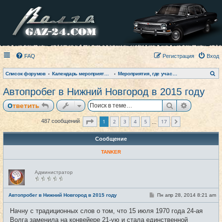
FAQ
Регистрация
Вход
П
Список форумов
Календарь мероприятий на текущий год
Мероприятия, где участвовал клуб (фото-архив)
о
и
Автопробег в Нижний Новгород в 2015 году
с
к
Поиск
Расширен
Ответить
Страница
1
из
17
1
2
3
4
5
17
487 сообщений
След.
…
Сообщение
TANKER
Н
Администратор
е
в
с
е
С
Автопробег в Нижний Новгород в 2015 году
Пн апр 28, 2014 8:21 am
#1
т
о
и
о
Начну с традиционных слов о том, что 15 июля 1970 года 24-ая
б
щ
Волга заменила на конвейере 21-ую и стала единственной