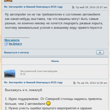
с
е
Re: Автопробег в Нижний Новгород в 2015 году
С
Ср май 28, 2014 10:37 am
#7
т
о
и
о
Ну автопробег он не так требователен к состоянию автомобиля
б
как какая-нибудь выставка, так что машины могут быть самые
щ
е
разные, но конечно никому не хочется лицезреть ржавые корыта,
н
поэтому минимальные усилия к внешнему виду приветствуются.
и
е
_________________
Моя анкета
На Drive'e
Вернуться к началу
Наиль
Н
Заслуженный участник форума
е
в
с
е
Re: Автопробег в Нижний Новгород в 2015 году
С
Пн авг 04, 2014 11:06 am
#8
т
о
и
о
Выскажусь и я, пожалуй:
б
щ
е
1. Идею поддерживаю. От Северной столицы надеюсь привлечь
н
и
больше, чем 2 автомобиля
е
2. Нужно учесть ошибки прошлого мероприятия и заранее