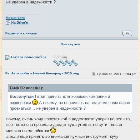
не уверен в надежности ?
н
и
е
_________________
Моя анкета
На Drive'e
Вернуться к началу
Волганутый
Н
Волговод
е
в
с
е
Re: Автопробег в Нижний Новгород в 2015 году
т
С
Ср ноя 12, 2014 22:03 pm
#14
и
о
о
б
TANKER писал(а):
щ
е
Волганутый
Готов принять для хорошей компании и
н
и
развесовки
А почему ты не хочешь на великолепном сарае
е
проехаться .. не уверен в надежности ?
почему, очень хочу проехаться! в надежности уверен на все сто,
все тесты она прошла и доедет куда угодно, по сути - новая
машина после обкатки
а если еще принять во внимание нужный инструмент, кучу