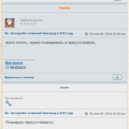
TANKER
Н
Администратор
е
в
с
е
Re: Автопробег в Нижний Новгород в 2015 году
С
Пн ноя 24, 2014 20:30 pm
#19
т
о
и
о
мало хотеть, нужно планировать и присутствовать
б
щ
е
н
и
_________________
е
Моя анкета
На Drive'e
Вернуться к началу
arazm
Н
Заглянувший
е
в
с
е
Re: Автопробег в Нижний Новгород в 2015 году
С
Пн ноя 24, 2014 20:43 pm
#20
т
о
и
о
Планирую присутствовать)
б
щ