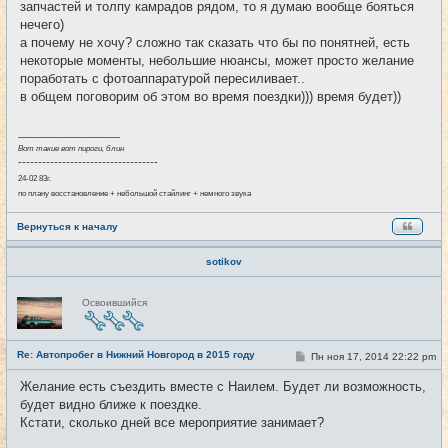
запчастей и толпу камрадов рядом, то я думаю вообще бояться
нечего)
а почему не хочу? сложно так сказать что бы по понятней, есть
некоторые моменты, небольшие нюансы, может просто желание
поработать с фотоаппаратурой пересиливает..
в общем поговорим об этом во время поездки))) время будет))
_________________
Вот такие вот пироги, блин
-----------------------------------
24-02 83г.
по плану восстановление + небольшой стайлинг + немного звука
Вернуться к началу
sotikov
Н
Освоившийся
е
в
с
е
Re: Автопробег в Нижний Новгород в 2015 году
т
С
Пн ноя 17, 2014 22:22 pm
#15
и
о
о
Желание есть съездить вместе с Наилем. Будет ли возможность,
б
будет видно ближе к поездке.
щ
е
Кстати, сколько дней все мероприятие занимает?
н
и