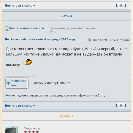
Вернуться к началу
Латыш
Н
Заслуженный участник форума
е
в
с
Re: Автопробег в Нижний Новгород в 2015 году
С
Пн дек 29, 2014 11:51 am
#29
е
о
т
о
и
Два маленьких флажка то мне надо будет, белый и черный, а то с
б
большим как то не удобно, да может и не выдержать он вторую
щ
е
н
поездку.
и
е
_________________
Форум у вас тут, значит...
Куплю пиджак с отливом, автомашину с магнитофоном - и в Ялту!
Вернуться к началу
iguana01
Н
Модератор
е