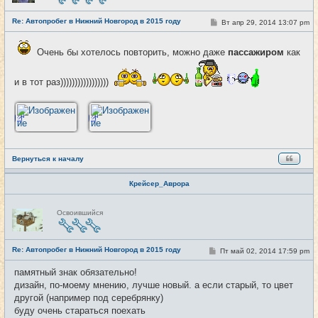
с
е
Re: Автопробег в Нижний Новгород в 2015 году
т
С
Вт апр 29, 2014 13:07 pm
#4
и
о
о
б
Очень бы хотелось повторить, можно даже
пассажиром
как
щ
е
н
и в тот раз)))))))))))))))))
и
е
Вернуться к началу
Крейсер_Аврора
Н
Освоившийся
е
в
с
е
Re: Автопробег в Нижний Новгород в 2015 году
т
С
Пт май 02, 2014 17:59 pm
#5
и
о
о
памятный знак обязательно!
б
дизайн, по-моему мнению, лучше новый. а если старый, то цвет
щ
е
другой (например под серебрянку)
н
буду очень стараться поехать
и