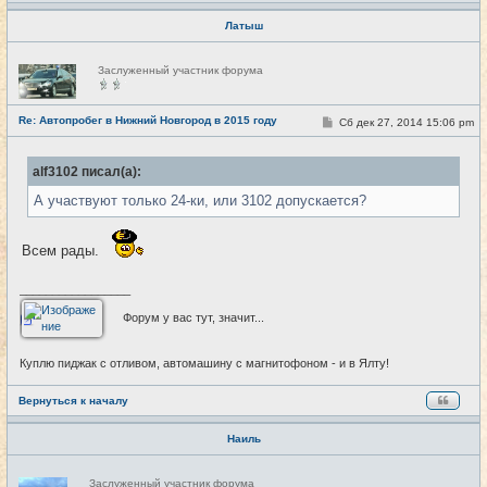
Латыш
Н
Заслуженный участник форума
е
в
с
е
Re: Автопробег в Нижний Новгород в 2015 году
С
Сб дек 27, 2014 15:06 pm
#26
т
о
и
о
б
alf3102 писал(а):
щ
е
А участвуют только 24-ки, или 3102 допускается?
н
и
е
Всем рады.
_________________
Форум у вас тут, значит...
Куплю пиджак с отливом, автомашину с магнитофоном - и в Ялту!
Вернуться к началу
Наиль
Н
Заслуженный участник форума