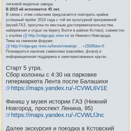
е
легковой моделью завода.
н
и
В 2015 ей исполнится 45 лет.
е
В связи с этим событием предлагается повторить крайне
успешный пробег 2010 года с той же культурной программной
(музей ГАЗ, прогулка по местным достопримечательностям,
набережная и отдых на берегу Волги в районе Кстово), совместно
с клубом
http://volga-gaz.nnov.ru/
из Нижнего Новгорода.
Тема на смежном форуме:
http://volga-gaz.nnov.ru/forum/viewtopi ... =15595&e=0
Планируется наличие символики (наклейки, флаги) и
информационная поддержка в заинтересованных кругах.
Старт 5 утра.
Сбор колонны с 4:30 на парковке
гипермаркета Лента после Балашихи
https://maps.yandex.ru/-/CVWL6V1E
Финиш у музея истории ГАЗ (Нижний
Новгород, проспект Ленина, 95)
https://maps.yandex.ru/-/CVWLfJnc
Далее экскурсия и поездка в Кстовский