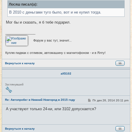
б
Лосяш писал(а):
щ
е
В 2010 с деньгами туго было, вот и не купил тогда.
н
и
е
Мог бы и сказать, я б тебе подарил.
_________________
Форум у вас тут, значит...
Куплю пиджак с отливом, автомашину с магнитофоном - и в Ялту!
Вернуться к началу
alf3102
Н
Заглянувший
е
в
с
е
Re: Автопробег в Нижний Новгород в 2015 году
С
Пт дек 26, 2014 20:11 pm
#25
т
о
и
о
А участвуют только 24-ки, или 3102 допускается?
б
щ
е
н
и
е
Вернуться к началу