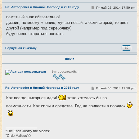
е
Re: Автопробег в Нижний Новгород в 2015 году
т
С
Пт май 02, 2014 17:59 pm
#5
и
о
о
памятный знак обязательно!
б
дизайн, по-моему мнению, лучше новый. а если старый, то цвет
щ
е
другой (например под серебрянку)
н
буду очень стараться поехать
и
е
Вернуться к началу
Inkviz
Н
Интересующийся
е
в
с
е
Re: Автопробег в Нижний Новгород в 2015 году
т
С
Вт май 06, 2014 12:58 pm
#6
и
о
о
Как всегда шикарная идея!
тоже хотелось бы по
б
щ
возможности. Как силы и средства. Год на привести в порядок
е
н
и
е
_________________
"The Ends Justify the Means"
"Ordo Malleus"©