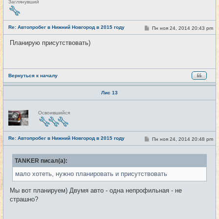
Н
Заглянувший
е
в
с
е
Re: Автопробег в Нижний Новгород в 2015 году
С
Пн ноя 24, 2014 20:43 pm
#20
т
о
и
о
Планирую присутствовать)
б
щ
е
н
и
е
Вернуться к началу
Лис 13
Н
Освоившийся
е
в
с
е
Re: Автопробег в Нижний Новгород в 2015 году
т
С
Пн ноя 24, 2014 20:48 pm
#21
и
о
о
б
TANKER писал(а):
щ
е
мало хотеть, нужно планировать и присутствовать
н
и
е
Мы вот планируем) Двумя авто - одна непрофильная - не
страшно?
_________________