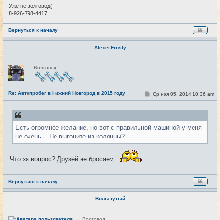
е
Уже не волговод(
8-926-798-4417
Вернуться к началу
Alexei Frosty
Н
Волговод
е
в
с
е
Re: Автопробег в Нижний Новгород в 2015 году
т
С
Ср ноя 05, 2014 10:36 am
#11
и
о
о
б
щ
е
Есть огромное желание, но вот с правильной машиной у меня
н
и
не очень... Не выгоните из колонны?
е
Что за вопрос? Друзей не бросаем.
Вернуться к началу
Волганутый
Н
Волговод