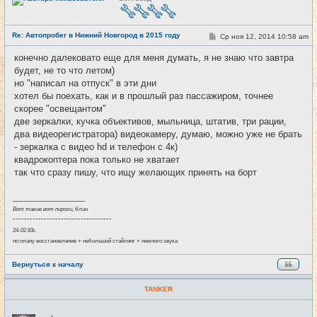
е
в
с
е
Re: Автопробег в Нижний Новгород в 2015 году
т
С
Ср ноя 12, 2014 10:58 am
#12
и
о
о
конечно далековато еще для меня думать, я не знаю что завтра
б
будет, не то что летом)
щ
е
но "написал на отпуск" в эти дни
н
хотел бы поехать, как и в прошлый раз пассажиром, точнее
и
е
скорее "освещантом"
две зеркалки, кучка объективов, мыльница, штатив, три рации,
два видеорегистратора) видеокамеру, думаю, можно уже не брать
- зеркалка с видео hd и телефон с 4к)
квадрокоптера пока только не хватает
так что сразу пишу, что ищу желающих принять на борт
_________________
Вот такие вот пироги, блин
-----------------------------------
24-02 83г.
по плану восстановление + небольшой стайлинг + немного звука
Вернуться к началу
TANKER
Н