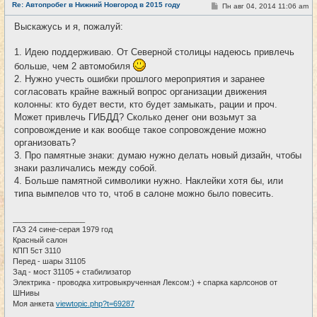
е
Re: Автопробег в Нижний Новгород в 2015 году
С
Пн авг 04, 2014 11:06 am
#8
т
о
и
о
Выскажусь и я, пожалуй:
б
щ
е
1. Идею поддерживаю. От Северной столицы надеюсь привлечь
н
и
больше, чем 2 автомобиля
е
2. Нужно учесть ошибки прошлого мероприятия и заранее
согласовать крайне важный вопрос организации движения
колонны: кто будет вести, кто будет замыкать, рации и проч.
Может привлечь ГИБДД? Сколько денег они возьмут за
сопровождение и как вообще такое сопровождение можно
организовать?
3. Про памятные знаки: думаю нужно делать новый дизайн, чтобы
знаки различались между собой.
4. Больше памятной символики нужно. Наклейки хотя бы, или
типа вымпелов что то, чтоб в салоне можно было повесить.
_________________
ГАЗ 24 сине-серая 1979 год
Красный салон
КПП 5ст 3110
Перед - шары 31105
Зад - мост 31105 + стабилизатор
Электрика - проводка хитровыкрученная Лексом:) + спарка карлсонов от
ШНивы
Моя анкета
viewtopic.php?t=69287