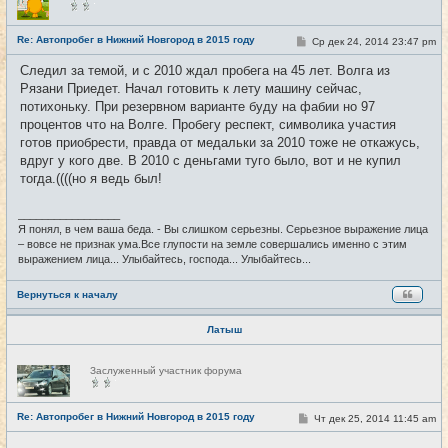
в
с
е
Re: Автопробег в Нижний Новгород в 2015 году
С
Ср дек 24, 2014 23:47 pm
#23
т
о
и
о
Следил за темой, и с 2010 ждал пробега на 45 лет. Волга из
б
Рязани Приедет. Начал готовить к лету машину сейчас,
щ
е
потихоньку. При резервном варианте буду на фабии но 97
н
процентов что на Волге. Пробегу респект, символика участия
и
е
готов приобрести, правда от медальки за 2010 тоже не откажусь,
вдруг у кого две. В 2010 с деньгами туго было, вот и не купил
тогда.((((но я ведь был!
_________________
Я понял, в чем ваша беда. - Вы слишком серьезны. Серьезное выражение лица
– вовсе не признак ума.Все глупости на земле совершались именно с этим
выражением лица... Улыбайтесь, господа... Улыбайтесь...
Вернуться к началу
Латыш
Н
Заслуженный участник форума
е
в
с
е
Re: Автопробег в Нижний Новгород в 2015 году
С
Чт дек 25, 2014 11:45 am
#24
т
о
и
о