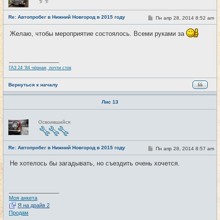
в
с
е
Re: Автопробег в Нижний Новгород в 2015 году
С
Пн апр 28, 2014 8:52 am
#2
т
о
и
о
Желаю, чтобы мероприятие состоялось. Всеми руками за
б
щ
е
н
и
_________________
е
ГАЗ 24 '84 чёрная, почти сток
Вернуться к началу
Лис 13
Н
Освоившийся
е
в
с
е
Re: Автопробег в Нижний Новгород в 2015 году
т
С
Пн апр 28, 2014 8:57 am
#3
и
о
о
Не хотелось бы загадывать, но съездить очень хочется.
б
щ
е
н
и
_________________
е
Моя анкета
Я на драйв 2
Продам