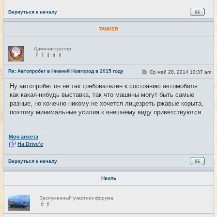
Вернуться к началу
TANKER
Н
Администратор
е
в
с
е
Re: Автопробег в Нижний Новгород в 2015 году
С
Ср май 28, 2014 10:37 am
#7
т
о
и
о
Ну автопробег он не так требователен к состоянию автомобиля
б
как какая-нибудь выставка, так что машины могут быть самые
щ
е
разные, но конечно никому не хочется лицезреть ржавые корыта,
н
поэтому минимальные усилия к внешнему виду приветствуются.
и
е
_________________
Моя анкета
На Drive'e
Вернуться к началу
Наиль
Н
Заслуженный участник форума
е
в
с