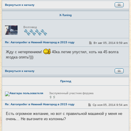
Вернуться к началу
X-Tuning
Н
Волговод
е
в
с
е
Re: Автопробег в Нижний Новгород в 2015 году
т
С
Вт авг 05, 2014 9:59 am
#9
и
о
о
Жду с нетерпением!
40ка летие упустил, хоть на 45 волга
б
щ
ягодка опять!)))
е
н
и
е
Вернуться к началу
Препод
Н
Заслуженный участник форума
е
в
с
Re: Автопробег в Нижний Новгород в 2015 году
С
Ср ноя 05, 2014 9:54 am
#10
е
о
т
о
и
Есть огромное желание, но вот с правильной машиной у меня не
б
очень... Не выгоните из колонны?
щ
е
н
и
_________________