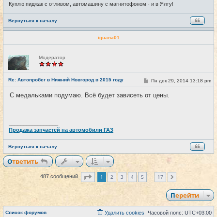
Куплю пиджак с отливом, автомашину с магнитофоном - и в Ялту!
Вернуться к началу
iguana01
Н
Модератор
е
в
с
е
Re: Автопробег в Нижний Новгород в 2015 году
С
Пн дек 29, 2014 13:18 pm
#30
т
о
и
о
С медальками подумаю. Всё будет зависеть от цены.
б
щ
е
н
и
_________________
е
Продажа запчастей на автомобили ГАЗ
Вернуться к началу
Ответить
Страница
1
из
17
1
2
3
4
5
17
487 сообщений
След.
…
Перейти
Список форумов
Удалить cookies
Часовой пояс:
UTC+03:00