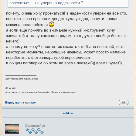
проехаться .. не уверен в надежности ?
почему, очень хочу проехаться! в надежности уверен на все сто,
все тесты она прошла и доедет куда угодно, по сути - новая
машина после обкатки
а если еще принять во внимание нужный инструмент, кучу
запчастей и толпу камрадов рядом, то я думаю вообще бояться
нечего)
а почему не хочу? сложно так сказать что бы по понятней, есть
некоторые моменты, небольшие нюансы, может просто желание
поработать с фотоаппаратурой пересиливает..
в общем поговорим об этом во время поездки))) время будет))
_________________
Вот такие вот пироги, блин
-----------------------------------
24-02 83г.
по плану восстановление + небольшой стайлинг + немного звука
Вернуться к началу
sotikov
Н
Освоившийся
е
в
с