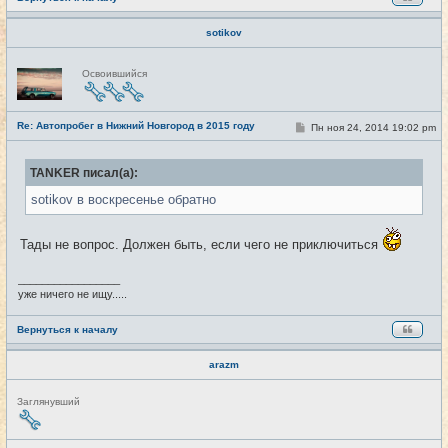
sotikov
Н
Освоившийся
е
в
с
е
Re: Автопробег в Нижний Новгород в 2015 году
т
С
Пн ноя 24, 2014 19:02 pm
#17
и
о
о
б
TANKER писал(а):
щ
е
sotikov в воскресенье обратно
н
и
е
Тады не вопрос. Должен быть, если чего не приключиться
_________________
уже ничего не ищу.....
Вернуться к началу
arazm
Н
Заглянувший
е
в
с
е