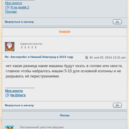
Моя анкета
Я на драйв 2
Продам
Вернуться к началу
TANKER
Н
Администратор
е
в
с
е
Re: Автопробег в Нижний Новгород в 2015 году
С
Вт ноя 25, 2014 12:21 pm
#22
т
о
и
о
нет какая разница какие машины будут ехать в голове или хвосте,
б
главное чтобы набралось машин 5-10 для основной колонны и не
щ
е
разрывать её перестроениями.
н
и
е
_________________
Моя анкета
На Drive'e
Вернуться к началу
Лосяш
Н
Заслуженный участник форума
е