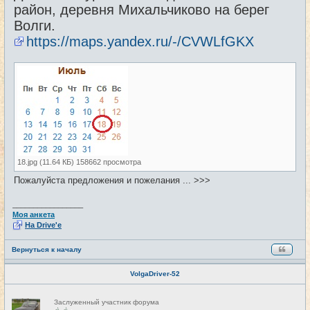
район, деревня Михальчиково на берег
Волги.
https://maps.yandex.ru/-/CVWLfGKX
18.jpg (11.64 КБ) 158662 просмотра
Пожалуйста предложения и пожелания ... >>>
_________________
Моя анкета
На Drive'e
Вернуться к началу
VolgaDriver-52
Н
Заслуженный участник форума
е