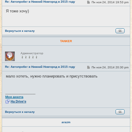
Re: Автопробег в Нижний Новгород в 2015 году
С
Пн ноя 24, 2014 19:53 pm
#18
т
о
и
о
Я тоже хочу)
б
щ
е
н
и
е
Вернуться к началу
TANKER
Н
Администратор
е
в
с
е
Re: Автопробег в Нижний Новгород в 2015 году
С
Пн ноя 24, 2014 20:30 pm
#19
т
о
и
о
мало хотеть, нужно планировать и присутствовать
б
щ
е
н
и
_________________
е
Моя анкета
На Drive'e
Вернуться к началу
arazm