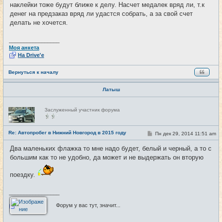
наклейки тоже будут ближе к делу. Насчет медалек вряд ли, т.к
щ
е
денег на предзаказ вряд ли удастся собрать, а за свой счет
н
делать не хочется.
и
е
_________________
Моя анкета
На Drive'e
Вернуться к началу
Латыш
Н
Заслуженный участник форума
е
в
с
е
Re: Автопробег в Нижний Новгород в 2015 году
С
Пн дек 29, 2014 11:51 am
#29
т
о
и
о
Два маленьких флажка то мне надо будет, белый и черный, а то с
б
большим как то не удобно, да может и не выдержать он вторую
щ
е
н
поездку.
и
е
_________________
Форум у вас тут, значит...