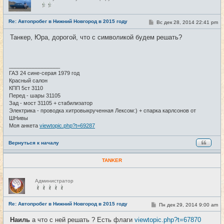
е
в
с
е
Re: Автопробег в Нижний Новгород в 2015 году
С
Вс дек 28, 2014 22:41 pm
#27
т
о
и
о
Танкер, Юра, дорогой, что с символикой будем решать?
б
щ
е
н
и
_________________
е
ГАЗ 24 сине-серая 1979 год
Красный салон
КПП 5ст 3110
Перед - шары 31105
Зад - мост 31105 + стабилизатор
Электрика - проводка хитровыкрученная Лексом:) + спарка карлсонов от
ШНивы
Моя анкета
viewtopic.php?t=69287
Вернуться к началу
TANKER
Н
Администратор
е
в
с
е
Re: Автопробег в Нижний Новгород в 2015 году
С
Пн дек 29, 2014 9:00 am
#28
т
о
и
о
Наиль
а что с ней решать ? Есть флаги
viewtopic.php?t=67870
б