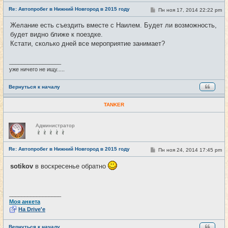
е
Re: Автопробег в Нижний Новгород в 2015 году
т
С
Пн ноя 17, 2014 22:22 pm
#15
и
о
о
Желание есть съездить вместе с Наилем. Будет ли возможность,
б
будет видно ближе к поездке.
щ
е
Кстати, сколько дней все мероприятие занимает?
н
и
е
_________________
уже ничего не ищу.....
Вернуться к началу
TANKER
Н
Администратор
е
в
с
е
Re: Автопробег в Нижний Новгород в 2015 году
С
Пн ноя 24, 2014 17:45 pm
#16
т
о
и
о
sotikov
в воскресенье обратно
б
щ
е
н
и
_________________
е
Моя анкета
На Drive'e
Вернуться к началу