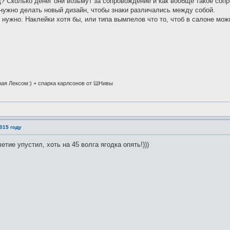
? Сколько денег они возьмут за сопровождение и как вообще такое соп
нужно делать новый дизайн, чтобы знаки различались между собой.
нужно. Наклейки хотя бы, или типа вымпелов что то, чтоб в салоне мож
ная Лексом:) + спарка карлсонов от ШНивы
015 году
етие упустил, хоть на 45 волга ягодка опять!)))