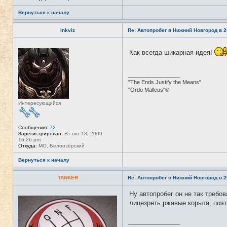
Вернуться к началу
Inkviz
Re: Автопробег в Нижний Новгород в 2
Н
Как всегда шикарная идея!
е
в
с
е
_________________
т
"The Ends Justify the Means"
и
"Ordo Malleus"©
Интересующийся
Сообщения:
72
Зарегистрирован:
Вт окт 13, 2009
16:26 pm
Откуда:
МО, Белоозёрский
Вернуться к началу
TANKER
Re: Автопробег в Нижний Новгород в 2
Ну автопробег он не так требо
Н
е
лицезреть ржавые корыта, поэ
в
с
е
_________________
т