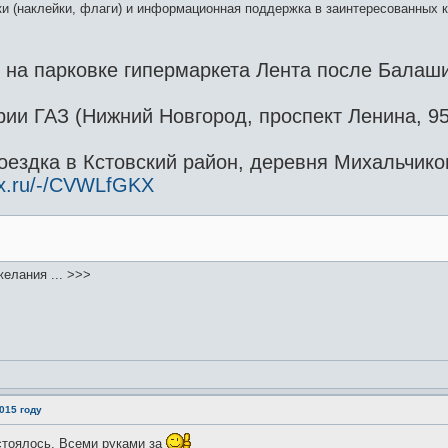
и (наклейки, флаги) и информационная поддержка в заинтересованных к
0 на парковке гипермаркета Лента после Балаш
рии ГАЗ (Нижний Новгород, проспект Ленина, 9
оездка в Кстовский район, деревня Михальчиков
ex.ru/-/CVWLfGKX
елания ... >>>
015 году
стоялось. Всеми руками за