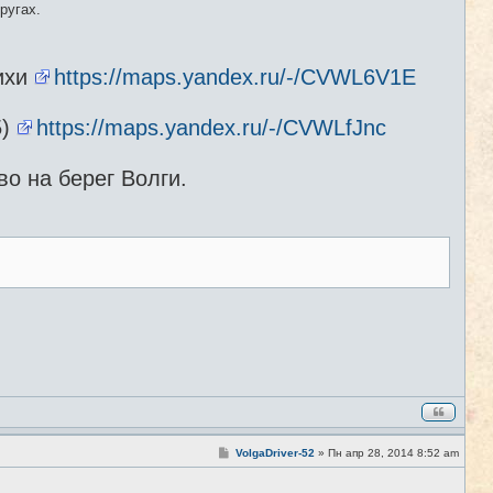
ругах.
ихи
https://maps.yandex.ru/-/CVWL6V1E
5)
https://maps.yandex.ru/-/CVWLfJnc
о на берег Волги.
С
VolgaDriver-52
»
Пн апр 28, 2014 8:52 am
#2
о
о
б