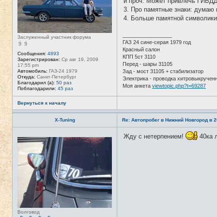
и проч. Может привлечь ГИБДД
и
м
3. Про памятные знаки: думаю 
а
ц
4. Больше памятной символики 
и
я
п
_________________
Заслуженный участник форума
о
ГАЗ 24 сине-серая 1979 год
л
Красный салон
ь
Сообщения:
4893
з
КПП 5ст 3110
Зарегистрирован:
Ср авг 19, 2009
о
Перед - шары 31105
17:55 pm
в
Автомобиль:
ГАЗ-24 1979
Зад - мост 31105 + стабилизатор
а
Откуда:
Санкт-Петербург
Электрика - проводка хитровыкручен
т
Благодарил (а):
50 раз
е
Моя анкета
viewtopic.php?t=69287
Поблагодарили:
45 раз
л
я
T
Вернуться к началу
A
N
K
X-Tuning
Re: Автопробег в Нижний Новгород в 2
E
R
Жду с нетерпением!
40ка л
Н
е
в
с
е
т
и
Волговод