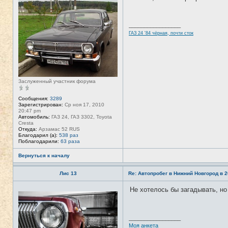
а
е
ц
в
и
с
я
е
_________________
п
т
о
ГАЗ 24 '84 чёрная, почти сток
и
л
ь
з
о
в
а
т
е
Заслуженный участник форума
л
я
Сообщения:
3289
T
Зарегистрирован:
Ср ноя 17, 2010
A
20:47 pm
N
Автомобиль:
ГАЗ 24, ГАЗ 3302, Toyota
K
Cresta
E
Откуда:
Арзамас 52 RUS
R
Благодарил (а):
538 раз
Поблагодарили:
63 раза
Вернуться к началу
Лис 13
Re: Автопробег в Нижний Новгород в 2
Не хотелось бы загадывать, но
Н
е
в
с
е
_________________
т
Моя анкета
и