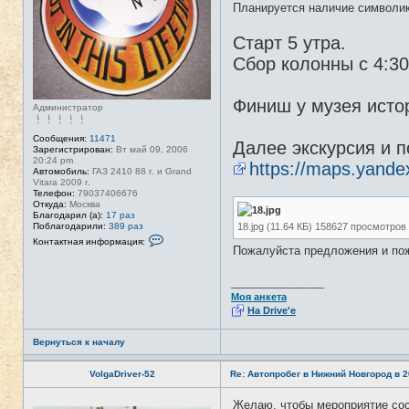
Планируется наличие символик
Старт 5 утра.
Сбор колонны с 4:3
Финиш у музея исто
Администратор
Сообщения:
11471
Далее экскурсия и п
Зарегистрирован:
Вт май 09, 2006
20:24 pm
https://maps.yand
Автомобиль:
ГАЗ 2410 88 г. и Grand
Vitara 2009 г.
Телефон:
79037406676
Откуда:
Москва
Благодарил (а):
17 раз
18.jpg (11.64 КБ) 158627 просмотров
Поблагодарили:
389 раз
К
Контактная информация:
о
Пожалуйста предложения и пож
н
т
а
_________________
к
Моя анкета
т
На Drive'e
н
а
я
Вернуться к началу
и
н
ф
VolgaDriver-52
Re: Автопробег в Нижний Новгород в 2
о
р
м
Желаю, чтобы мероприятие со
Н