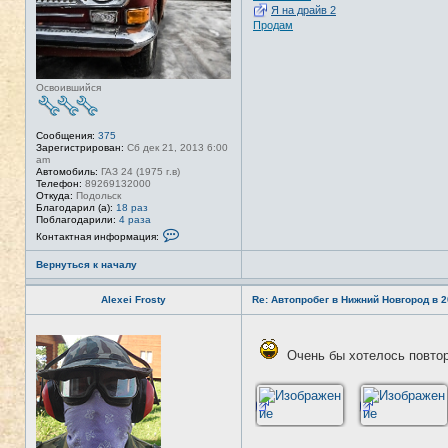
Я на драйв 2
Продам
Освоившийся
Сообщения:
375
Зарегистрирован:
Сб дек 21, 2013 6:00
am
Автомобиль:
ГАЗ 24 (1975 г.в)
Телефон:
89269132000
Откуда:
Подольск
Благодарил (а):
18 раз
Поблагодарили:
4 раза
К
Контактная информация:
о
н
Вернуться к началу
т
а
к
Alexei Frosty
Re: Автопробег в Нижний Новгород в 2
т
н
а
Н
я
е
и
Очень бы хотелось повто
в
н
с
ф
е
о
т
р
и
м
а
ц
и