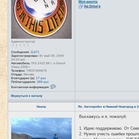
Моя анкета
и
На Drive'e
Администратор
Сообщения:
11471
Зарегистрирован:
Вт май 09, 2006
20:24 pm
Автомобиль:
ГАЗ 2410 88 г. и Grand
Vitara 2009 г.
Телефон:
79037406676
Откуда:
Москва
Благодарил (а):
17 раз
Поблагодарили:
389 раз
К
Контактная информация:
о
н
Вернуться к началу
т
а
к
Наиль
Re: Автопробег в Нижний Новгород в 2
т
н
а
Выскажусь и я, пожалуй:
Н
я
е
и
в
н
1. Идею поддерживаю. От Сев
с
ф
е
2. Нужно учесть ошибки прошло
о
т
р