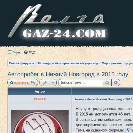
Меню
FAQ
Список форумов
Календарь мероприятий на текущий год
Мероприятия, где уч
Автопробег в Нижний Новгород в 2015 году
Поиск
Расши
Ответить
Автор
TANKER
Автопробег в Нижний Новгород в 2015
Начну с традиционных слов о т
Н
е
В 2015 ей исполнится 45 лет.
в
В связи с этим событием предл
с
е
достопримечательностям, набе
т
Тема на смежном форуме:
h
и