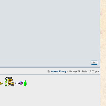
С
Alexei Frosty
»
Вт апр 29, 2014 13:07 pm
#4
о
о
б
щ
е
н
и
е