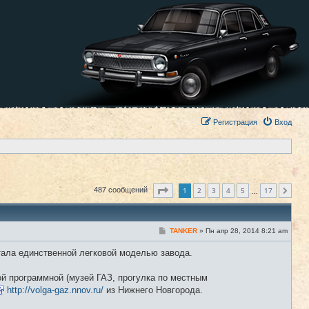
Регистрация
Вход
Страница
1
из
17
1
2
3
4
5
17
487 сообщений
След.
…
С
TANKER
»
Пн апр 28, 2014 8:21 am
#1
о
о
стала единственной легковой моделью завода.
б
щ
е
ой программной (музей ГАЗ, прогулка по местным
н
и
http://volga-gaz.nnov.ru/
из Нижнего Новгорода.
е