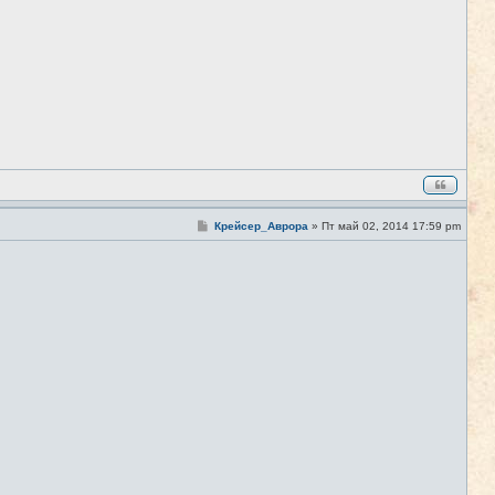
С
Крейсер_Аврора
»
Пт май 02, 2014 17:59 pm
#5
о
о
б
щ
е
н
и
е