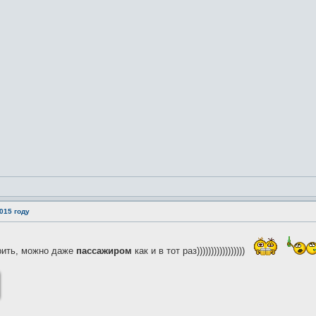
015 году
рить, можно даже
пассажиром
как и в тот раз)))))))))))))))))