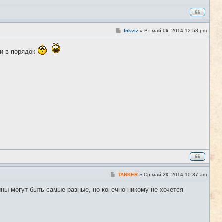
С
Inkviz
»
Вт май 06, 2014 12:58 pm
#6
о
о
б
ти в порядок
щ
е
н
и
е
С
TANKER
»
Ср май 28, 2014 10:37 am
#7
о
о
ины могут быть самые разные, но конечно никому не хочется
б
щ
е
н
и
е