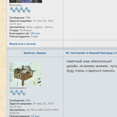
я
Волговод
п
о
л
ь
Сообщения:
726
з
Зарегистрирован:
Чт июн 09, 2011
о
14:27 pm
в
Автомобиль:
Инка. в Душе - Волга.
а
Откуда:
Люберцы
т
Благодарил (а):
156 раз
е
Поблагодарили:
5 раз
л
я
Л
Вернуться к началу
и
с
Крейсер_Аврора
Re: Автопробег в Нижний Новгород в 2
1
3
памятный знак обязательно!
Н
е
дизайн, по-моему мнению, лучш
в
буду очень стараться поехать
с
е
т
и
Освоившийся
Сообщения:
526
Зарегистрирован:
Пт мар 26, 2010
10:13 am
Автомобиль:
24 76г.в.+ИЖ 21251+РАФ
2203-01
Поблагодарили:
12 раз