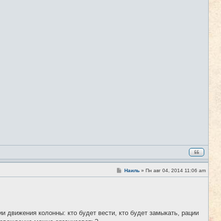
С
Наиль
»
Пн авг 04, 2014 11:06 am
#8
о
о
б
щ
е
н
и
и движения колонны: кто будет вести, кто будет замыкать, рации
е