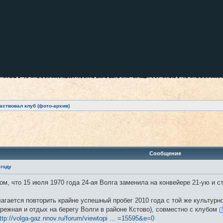
аствовал клуб (фото-архив)
ренный поиск
Сообщение
 году
ом, что 15 июля 1970 года 24-ая Волга заменила на конвейере 21-ую и 
агается повторить крайне успешный пробег 2010 года с той же культурн
режная и отдых на берегу Волги в районе Кстово), совместно с клубом
ttp://volga-gaz.nnov.ru/forum/viewtopi ... =15595&e=0