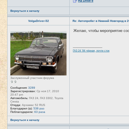
На Drive'e
а
ц
и
Вернуться к началу
я
п
о
VolgaDriver-52
Re: Автопробег в Нижний Новгород в 2
л
ь
з
Желаю, чтобы мероприятие со
Н
о
е
в
в
а
с
т
е
е
_________________
т
л
ГАЗ 24 '84 чёрная, почти сток
и
я
T
A
N
K
E
R
Заслуженный участник форума
Сообщения:
3289
Зарегистрирован:
Ср ноя 17, 2010
20:47 pm
Автомобиль:
ГАЗ 24, ГАЗ 3302, Toyota
Cresta
Откуда:
Арзамас 52 RUS
Благодарил (а):
538 раз
Поблагодарили:
63 раза
Вернуться к началу