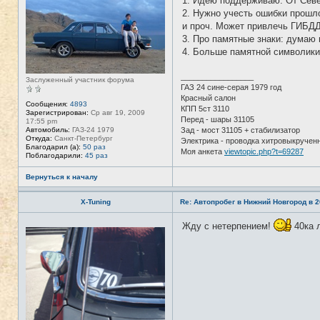
1. Идею поддерживаю. От Сев
с
ф
е
2. Нужно учесть ошибки прошло
о
т
р
и проч. Может привлечь ГИБДД
и
м
3. Про памятные знаки: думаю 
а
ц
4. Больше памятной символики 
и
я
п
_________________
Заслуженный участник форума
о
ГАЗ 24 сине-серая 1979 год
л
Красный салон
ь
Сообщения:
4893
з
КПП 5ст 3110
Зарегистрирован:
Ср авг 19, 2009
о
Перед - шары 31105
17:55 pm
в
Автомобиль:
ГАЗ-24 1979
Зад - мост 31105 + стабилизатор
а
Откуда:
Санкт-Петербург
Электрика - проводка хитровыкручен
т
Благодарил (а):
50 раз
е
Моя анкета
viewtopic.php?t=69287
Поблагодарили:
45 раз
л
я
T
Вернуться к началу
A
N
K
X-Tuning
Re: Автопробег в Нижний Новгород в 2
E
R
Жду с нетерпением!
40ка л
Н
е
в
с
е
т
и