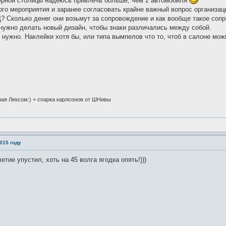
ерной столицы надеюсь привлечь больше, чем 2 автомобиля
го мероприятия и заранее согласовать крайне важный вопрос организаци
? Сколько денег они возьмут за сопровождение и как вообще такое соп
нужно делать новый дизайн, чтобы знаки различались между собой.
нужно. Наклейки хотя бы, или типа вымпелов что то, чтоб в салоне мож
ная Лексом:) + спарка карлсонов от ШНивы
015 году
етие упустил, хоть на 45 волга ягодка опять!)))