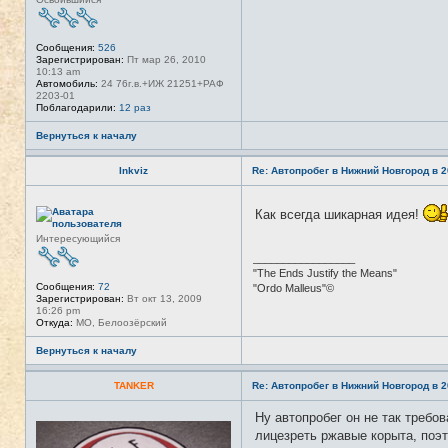
Сообщения:
526
Зарегистрирован:
Пт мар 26, 2010
10:13 am
Автомобиль:
24 76г.в.+ИЖ 21251+РАФ
2203-01
Поблагодарили:
12 раз
Вернуться к началу
Inkviz
Re: Автопробег в Нижний Новгород в 2
Н
Как всегда шикарная идея!
е
в
Интересующийся
с
е
_________________
т
"The Ends Justify the Means"
и
Сообщения:
72
"Ordo Malleus"©
Зарегистрирован:
Вт окт 13, 2009
16:26 pm
Откуда:
МО, Белоозёрский
Вернуться к началу
TANKER
Re: Автопробег в Нижний Новгород в 2
Ну автопробег он не так требо
Н
е
лицезреть ржавые корыта, поэ
в