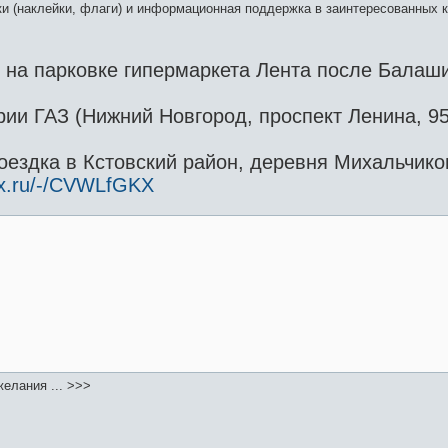
и (наклейки, флаги) и информационная поддержка в заинтересованных к
0 на парковке гипермаркета Лента после Балаш
рии ГАЗ (Нижний Новгород, проспект Ленина, 9
оездка в Кстовский район, деревня Михальчиков
ex.ru/-/CVWLfGKX
елания ... >>>