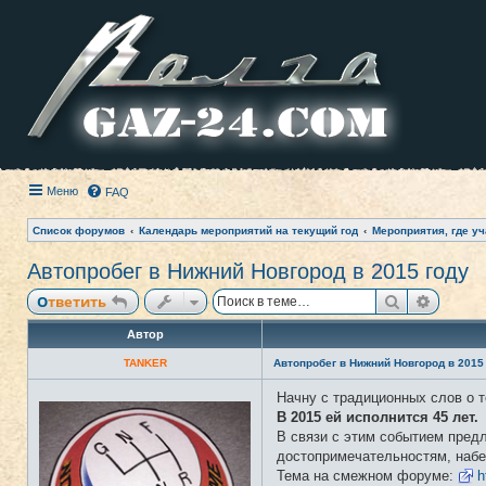
Меню
FAQ
Список форумов
Календарь мероприятий на текущий год
Мероприятия, где уч
Автопробег в Нижний Новгород в 2015 году
Поиск
Расши
Ответить
Автор
TANKER
Автопробег в Нижний Новгород в 2015
Начну с традиционных слов о т
Н
е
В 2015 ей исполнится 45 лет.
в
В связи с этим событием предл
с
е
достопримечательностям, набе
т
Тема на смежном форуме:
h
и