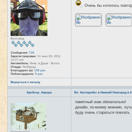
я
е
и
Очень бы хотелось повто
в
н
с
ф
е
о
т
р
и
м
а
ц
и
я
Волговод
п
о
л
ь
Сообщения:
726
з
Зарегистрирован:
Чт июн 09, 2011
о
14:27 pm
в
Автомобиль:
Инка. в Душе - Волга.
а
Откуда:
Люберцы
т
Благодарил (а):
156 раз
е
Поблагодарили:
5 раз
л
я
Л
Вернуться к началу
и
с
Крейсер_Аврора
Re: Автопробег в Нижний Новгород в 2
1
3
памятный знак обязательно!
Н
е
дизайн, по-моему мнению, лучш
в
буду очень стараться поехать
с
е
т
и
Освоившийся