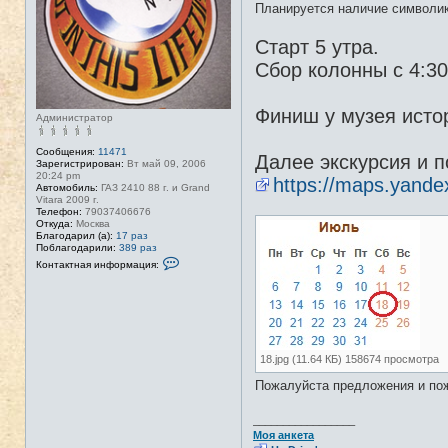
Планируется наличие символик
Старт 5 утра.
Сбор колонны с 4:3
Финиш у музея исто
Администратор
Сообщения:
11471
Далее экскурсия и п
Зарегистрирован:
Вт май 09, 2006
20:24 pm
https://maps.yand
Автомобиль:
ГАЗ 2410 88 г. и Grand
Vitara 2009 г.
Телефон:
79037406676
Откуда:
Москва
Благодарил (а):
17 раз
Поблагодарили:
389 раз
К
Контактная информация:
о
н
т
а
к
т
н
а
18.jpg (11.64 КБ) 158674 просмотра
я
и
Пожалуйста предложения и пож
н
ф
о
_________________
р
Моя анкета
м