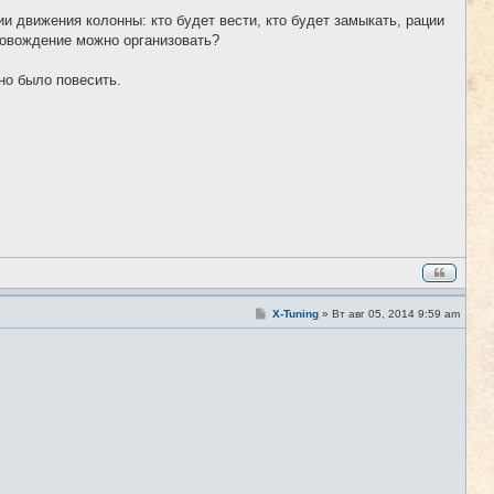
н
и
и движения колонны: кто будет вести, кто будет замыкать, рации
е
ровождение можно организовать?
но было повесить.
С
X-Tuning
»
Вт авг 05, 2014 9:59 am
#9
о
о
б
щ
е
н
и
е