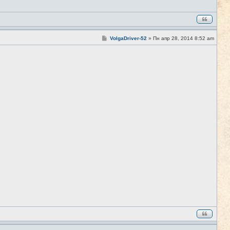
С
VolgaDriver-52
»
Пн апр 28, 2014 8:52 am
#2
о
о
б
щ
е
н
и
е