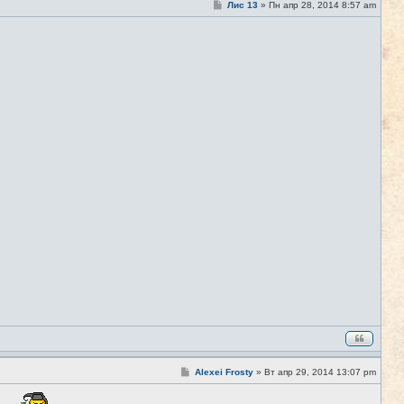
С
Лис 13
»
Пн апр 28, 2014 8:57 am
#3
о
о
б
щ
е
н
и
е
С
Alexei Frosty
»
Вт апр 29, 2014 13:07 pm
#4
о
о
б