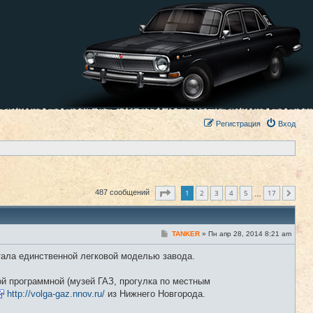
Регистрация
Вход
Страница
1
из
17
1
2
3
4
5
17
487 сообщений
След.
…
С
TANKER
»
Пн апр 28, 2014 8:21 am
#1
о
о
стала единственной легковой моделью завода.
б
щ
е
ой программной (музей ГАЗ, прогулка по местным
н
и
http://volga-gaz.nnov.ru/
из Нижнего Новгорода.
е