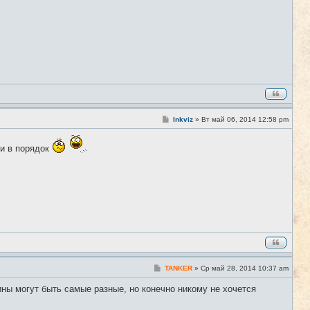
С
Inkviz
»
Вт май 06, 2014 12:58 pm
#6
о
о
б
ти в порядок
щ
е
н
и
е
С
TANKER
»
Ср май 28, 2014 10:37 am
#7
о
о
ины могут быть самые разные, но конечно никому не хочется
б
щ
е