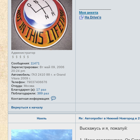
с
е
_________________
т
Моя анкета
и
На Drive'e
Администратор
Сообщения:
11471
Зарегистрирован:
Вт май 09, 2006
20:24 pm
Автомобиль:
ГАЗ 2410 88 г. и Grand
Vitara 2009 г.
Телефон:
79037406676
Откуда:
Москва
Благодарил (а):
17 раз
Поблагодарили:
389 раз
К
Контактная информация:
о
н
Вернуться к началу
т
а
к
Наиль
Re: Автопробег в Нижний Новгород в 2
т
н
а
Выскажусь и я, пожалуй:
Н
я
е
и
в
н