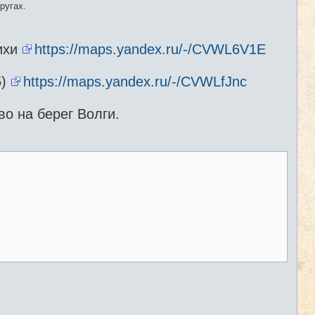
ругах.
ихи
https://maps.yandex.ru/-/CVWL6V1E
5)
https://maps.yandex.ru/-/CVWLfJnc
о на берег Волги.