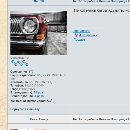
Лис 13
Re: Автопробег в Нижний Новгород в 2
Не хотелось бы загадывать, но
Н
е
в
с
е
_________________
т
Моя анкета
и
Я на драйв 2
Продам
Освоившийся
Сообщения:
375
Зарегистрирован:
Сб дек 21, 2013 6:00
am
Автомобиль:
ГАЗ 24 (1975 г.в)
Телефон:
89269132000
Откуда:
Подольск
Благодарил (а):
18 раз
Поблагодарили:
4 раза
К
Контактная информация:
о
н
Вернуться к началу
т
а
к
Alexei Frosty
Re: Автопробег в Нижний Новгород в 2
т
н
а
Н