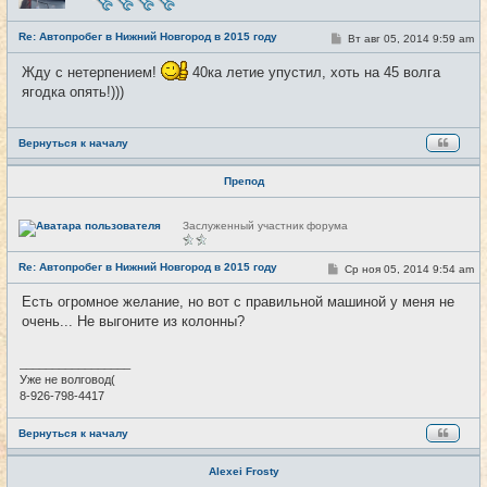
с
е
Re: Автопробег в Нижний Новгород в 2015 году
т
С
Вт авг 05, 2014 9:59 am
#9
и
о
о
Жду с нетерпением!
40ка летие упустил, хоть на 45 волга
б
щ
ягодка опять!)))
е
н
и
е
Вернуться к началу
Препод
Н
Заслуженный участник форума
е
в
с
Re: Автопробег в Нижний Новгород в 2015 году
С
Ср ноя 05, 2014 9:54 am
#10
е
о
т
о
и
Есть огромное желание, но вот с правильной машиной у меня не
б
очень... Не выгоните из колонны?
щ
е
н
и
_________________
е
Уже не волговод(
8-926-798-4417
Вернуться к началу
Alexei Frosty