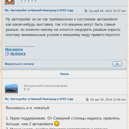
в
с
е
Re: Автопробег в Нижний Новгород в 2015 году
С
Ср май 28, 2014 10:37 am
#7
т
о
и
о
Ну автопробег он не так требователен к состоянию автомобиля
б
как какая-нибудь выставка, так что машины могут быть самые
щ
е
разные, но конечно никому не хочется лицезреть ржавые корыта,
н
поэтому минимальные усилия к внешнему виду приветствуются.
и
е
_________________
Моя анкета
На Drive'e
Вернуться к началу
Наиль
Н
Заслуженный участник форума
е
в
с
е
Re: Автопробег в Нижний Новгород в 2015 году
С
Пн авг 04, 2014 11:06 am
#8
т
о
и
о
Выскажусь и я, пожалуй:
б
щ
е
1. Идею поддерживаю. От Северной столицы надеюсь привлечь
н
и
больше, чем 2 автомобиля
е