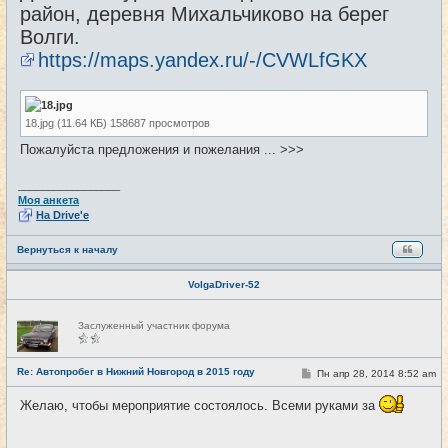
район, деревня Михальчиково на берег
Волги.
https://maps.yandex.ru/-/CVWLfGKX
18.jpg (11.64 КБ) 158687 просмотров
Пожалуйста предложения и пожелания ... >>>
_________________
Моя анкета
На Drive'e
Вернуться к началу
VolgaDriver-52
Н
Заслуженный участник форума
е
в
с
е
Re: Автопробег в Нижний Новгород в 2015 году
С
Пн апр 28, 2014 8:52 am
#2
т
о
и
о
Желаю, чтобы мероприятие состоялось. Всеми руками за
б
щ
е
н