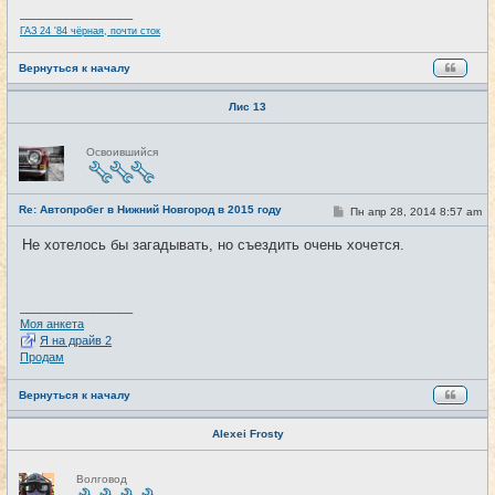
и
_________________
е
ГАЗ 24 '84 чёрная, почти сток
Вернуться к началу
Лис 13
Н
Освоившийся
е
в
с
е
Re: Автопробег в Нижний Новгород в 2015 году
т
С
Пн апр 28, 2014 8:57 am
#3
и
о
о
Не хотелось бы загадывать, но съездить очень хочется.
б
щ
е
н
и
_________________
е
Моя анкета
Я на драйв 2
Продам
Вернуться к началу
Alexei Frosty
Н
Волговод
е