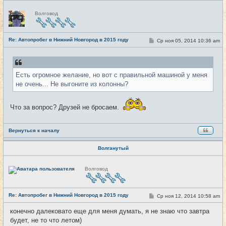
Н
Волговод
е
в
с
е
Re: Автопробег в Нижний Новгород в 2015 году
т
С
Ср ноя 05, 2014 10:36 am
#11
и
о
о
б
щ
е
Есть огромное желание, но вот с правильной машиной у меня
н
и
не очень... Не выгоните из колонны?
е
Что за вопрос? Друзей не бросаем.
Вернуться к началу
Волганутый
Н
Волговод
е
в
с
е
Re: Автопробег в Нижний Новгород в 2015 году
т
С
Ср ноя 12, 2014 10:58 am
#12
и
о
о
конечно далековато еще для меня думать, я не знаю что завтра
б
будет, не то что летом)
щ
е