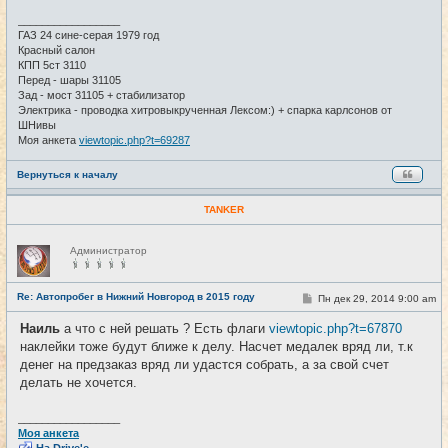
н
и
_________________
е
ГАЗ 24 сине-серая 1979 год
Красный салон
КПП 5ст 3110
Перед - шары 31105
Зад - мост 31105 + стабилизатор
Электрика - проводка хитровыкрученная Лексом:) + спарка карлсонов от
ШНивы
Моя анкета
viewtopic.php?t=69287
Вернуться к началу
TANKER
Н
Администратор
е
в
с
е
Re: Автопробег в Нижний Новгород в 2015 году
С
Пн дек 29, 2014 9:00 am
#28
т
о
и
о
Наиль
а что с ней решать ? Есть флаги
viewtopic.php?t=67870
б
наклейки тоже будут ближе к делу. Насчет медалек вряд ли, т.к
щ
е
денег на предзаказ вряд ли удастся собрать, а за свой счет
н
делать не хочется.
и
е
_________________
Моя анкета
На Drive'e