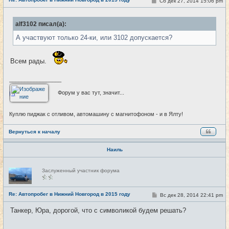
С
Сб дек 27, 2014 15:06 pm
#26
т
о
и
о
б
alf3102 писал(а):
щ
е
А участвуют только 24-ки, или 3102 допускается?
н
и
е
Всем рады.
_________________
Форум у вас тут, значит...
Куплю пиджак с отливом, автомашину с магнитофоном - и в Ялту!
Вернуться к началу
Наиль
Н
Заслуженный участник форума
е
в
с
е
Re: Автопробег в Нижний Новгород в 2015 году
С
Вс дек 28, 2014 22:41 pm
#27
т
о
и
о
Танкер, Юра, дорогой, что с символикой будем решать?
б
щ
е