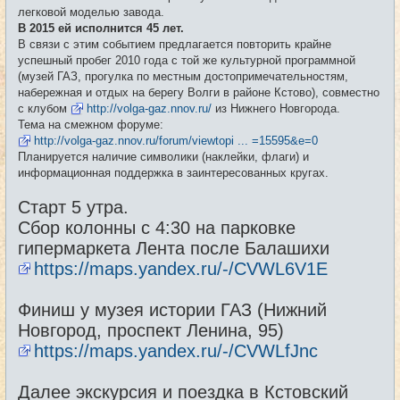
е
легковой моделью завода.
н
и
В 2015 ей исполнится 45 лет.
е
В связи с этим событием предлагается повторить крайне
успешный пробег 2010 года с той же культурной программной
(музей ГАЗ, прогулка по местным достопримечательностям,
набережная и отдых на берегу Волги в районе Кстово), совместно
с клубом
http://volga-gaz.nnov.ru/
из Нижнего Новгорода.
Тема на смежном форуме:
http://volga-gaz.nnov.ru/forum/viewtopi ... =15595&e=0
Планируется наличие символики (наклейки, флаги) и
информационная поддержка в заинтересованных кругах.
Старт 5 утра.
Сбор колонны с 4:30 на парковке
гипермаркета Лента после Балашихи
https://maps.yandex.ru/-/CVWL6V1E
Финиш у музея истории ГАЗ (Нижний
Новгород, проспект Ленина, 95)
https://maps.yandex.ru/-/CVWLfJnc
Далее экскурсия и поездка в Кстовский