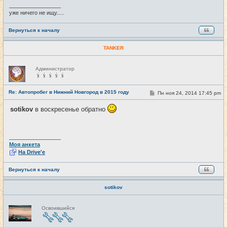
е
_________________
уже ничего не ищу.....
Вернуться к началу
TANKER
Н
Администратор
е
в
с
е
Re: Автопробег в Нижний Новгород в 2015 году
С
Пн ноя 24, 2014 17:45 pm
#16
т
о
и
о
sotikov
в воскресенье обратно
б
щ
е
н
и
_________________
е
Моя анкета
На Drive'e
Вернуться к началу
sotikov
Н
Освоившийся
е
в
с