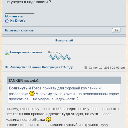
не уверен в надежности ?
н
и
е
_________________
Моя анкета
На Drive'e
Вернуться к началу
Волганутый
Н
Волговод
е
в
с
е
Re: Автопробег в Нижний Новгород в 2015 году
т
С
Ср ноя 12, 2014 22:03 pm
#14
и
о
о
б
TANKER писал(а):
щ
е
Волганутый
Готов принять для хорошей компании и
н
и
развесовки
А почему ты не хочешь на великолепном сарае
е
проехаться .. не уверен в надежности ?
почему, очень хочу проехаться! в надежности уверен на все сто,
все тесты она прошла и доедет куда угодно, по сути - новая
машина после обкатки
а если еще принять во внимание нужный инструмент, кучу