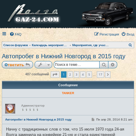
FAQ
Регистрация
Вход
П
Список форумов
Календарь мероприятий на текущий год
Мероприятия, где участвовал клуб (фото-архив)
о
и
Автопробег в Нижний Новгород в 2015 году
с
к
Поиск
Расширен
Ответить
Страница
1
из
17
1
2
3
4
5
17
487 сообщений
След.
…
Сообщение
TANKER
Н
Администратор
е
в
с
е
С
Автопробег в Нижний Новгород в 2015 году
Пн апр 28, 2014 8:21 am
#1
т
о
и
о
Начну с традиционных слов о том, что 15 июля 1970 года 24-ая
б
щ
Волга заменила на конвейере 21-ую и стала единственной