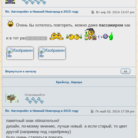
в
с
е
Re: Автопробег в Нижний Новгород в 2015 году
т
С
Вт апр 29, 2014 13:07 pm
#4
и
о
о
б
Очень бы хотелось повторить, можно даже
пассажиром
как
щ
е
н
и в тот раз)))))))))))))))))
и
е
Вернуться к началу
Крейсер_Аврора
Н
Освоившийся
е
в
с
е
Re: Автопробег в Нижний Новгород в 2015 году
т
С
Пт май 02, 2014 17:59 pm
#5
и
о
о
памятный знак обязательно!
б
дизайн, по-моему мнению, лучше новый. а если старый, то цвет
щ
е
другой (например под серебрянку)
н
буду очень стараться поехать
и