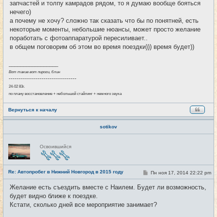
запчастей и толпу камрадов рядом, то я думаю вообще бояться
нечего)
а почему не хочу? сложно так сказать что бы по понятней, есть
некоторые моменты, небольшие нюансы, может просто желание
поработать с фотоаппаратурой пересиливает..
в общем поговорим об этом во время поездки))) время будет))
_________________
Вот такие вот пироги, блин
-----------------------------------
24-02 83г.
по плану восстановление + небольшой стайлинг + немного звука
Вернуться к началу
sotikov
Н
Освоившийся
е
в
с
е
Re: Автопробег в Нижний Новгород в 2015 году
т
С
Пн ноя 17, 2014 22:22 pm
#15
и
о
о
Желание есть съездить вместе с Наилем. Будет ли возможность,
б
будет видно ближе к поездке.
щ
е
Кстати, сколько дней все мероприятие занимает?
н
и