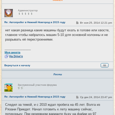
Н
Администратор
е
в
с
е
Re: Автопробег в Нижний Новгород в 2015 году
С
Вт ноя 25, 2014 12:21 pm
#22
т
о
и
о
нет какая разница какие машины будут ехать в голове или хвосте,
б
главное чтобы набралось машин 5-10 для основной колонны и не
щ
е
разрывать её перестроениями.
н
и
е
_________________
Моя анкета
На Drive'e
Вернуться к началу
Лосяш
Н
Заслуженный участник форума
е
в
с
е
Re: Автопробег в Нижний Новгород в 2015 году
С
Ср дек 24, 2014 23:47 pm
#23
т
о
и
о
Следил за темой, и с 2010 ждал пробега на 45 лет. Волга из
б
Рязани Приедет. Начал готовить к лету машину сейчас,
щ
е
потихоньку. При резервном варианте буду на фабии но 97