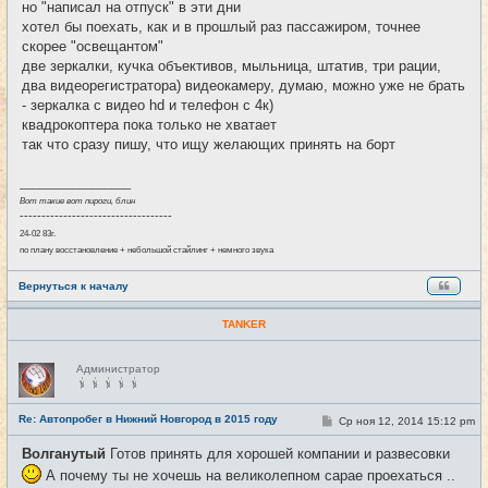
но "написал на отпуск" в эти дни
н
хотел бы поехать, как и в прошлый раз пассажиром, точнее
и
е
скорее "освещантом"
две зеркалки, кучка объективов, мыльница, штатив, три рации,
два видеорегистратора) видеокамеру, думаю, можно уже не брать
- зеркалка с видео hd и телефон с 4к)
квадрокоптера пока только не хватает
так что сразу пишу, что ищу желающих принять на борт
_________________
Вот такие вот пироги, блин
-----------------------------------
24-02 83г.
по плану восстановление + небольшой стайлинг + немного звука
Вернуться к началу
TANKER
Н
Администратор
е
в
с
е
Re: Автопробег в Нижний Новгород в 2015 году
С
Ср ноя 12, 2014 15:12 pm
#13
т
о
и
о
Волганутый
Готов принять для хорошей компании и развесовки
б
щ
А почему ты не хочешь на великолепном сарае проехаться ..
е