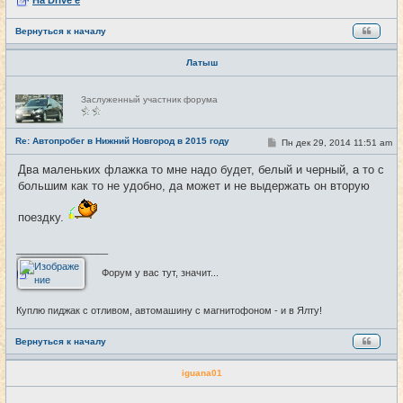
Вернуться к началу
Латыш
Н
Заслуженный участник форума
е
в
с
е
Re: Автопробег в Нижний Новгород в 2015 году
С
Пн дек 29, 2014 11:51 am
#29
т
о
и
о
Два маленьких флажка то мне надо будет, белый и черный, а то с
б
большим как то не удобно, да может и не выдержать он вторую
щ
е
н
поездку.
и
е
_________________
Форум у вас тут, значит...
Куплю пиджак с отливом, автомашину с магнитофоном - и в Ялту!
Вернуться к началу
iguana01