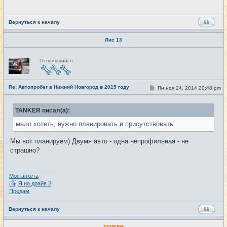
е
н
и
е
Вернуться к началу
Лис 13
Н
Освоившийся
е
в
с
е
Re: Автопробег в Нижний Новгород в 2015 году
т
С
Пн ноя 24, 2014 20:48 pm
#21
и
о
о
б
TANKER писал(а):
щ
е
мало хотеть, нужно планировать и присутствовать
н
и
е
Мы вот планируем) Двумя авто - одна непрофильная - не
страшно?
_________________
Моя анкета
Я на драйв 2
Продам
Вернуться к началу
TANKER