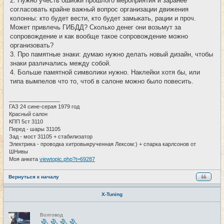
2. Нужно учесть ошибки прошлого мероприятия и заранее
согласовать крайне важный вопрос организации движения
колонны: кто будет вести, кто будет замыкать, рации и проч.
Может привлечь ГИБДД? Сколько денег они возьмут за
сопровождение и как вообще такое сопровождение можно
организовать?
3. Про памятные знаки: думаю нужно делать новый дизайн, чтобы
знаки различались между собой.
4. Больше памятной символики нужно. Наклейки хотя бы, или
типа вымпелов что то, чтоб в салоне можно было повесить.
_________________
ГАЗ 24 сине-серая 1979 год
Красный салон
КПП 5ст 3110
Перед - шары 31105
Зад - мост 31105 + стабилизатор
Электрика - проводка хитровыкрученная Лексом:) + спарка карлсонов от
ШНивы
Моя анкета
viewtopic.php?t=69287
Вернуться к началу
X-Tuning
Н
Волговод
е
в