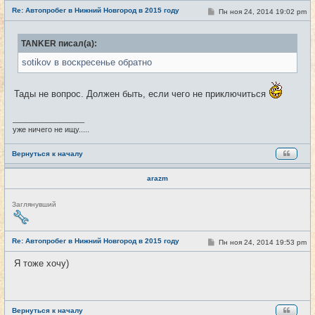
е
Re: Автопробег в Нижний Новгород в 2015 году
т
С
Пн ноя 24, 2014 19:02 pm
#17
и
о
о
б
TANKER писал(а):
щ
е
sotikov в воскресенье обратно
н
и
е
Тады не вопрос. Должен быть, если чего не приключиться
_________________
уже ничего не ищу.....
Вернуться к началу
arazm
Н
Заглянувший
е
в
с
е
Re: Автопробег в Нижний Новгород в 2015 году
С
Пн ноя 24, 2014 19:53 pm
#18
т
о
и
о
Я тоже хочу)
б
щ
е
н
и
е
Вернуться к началу