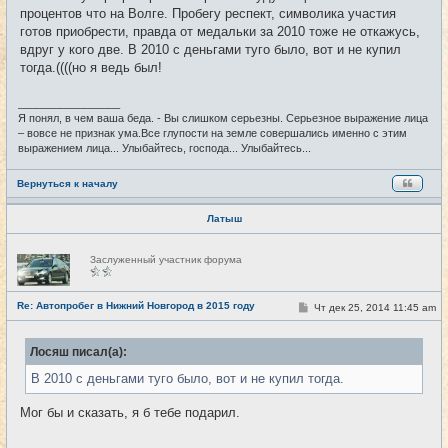
н
процентов что на Волге. Пробегу респект, символика участия
и
е
готов приобрести, правда от медальки за 2010 тоже не откажусь,
вдруг у кого две. В 2010 с деньгами туго было, вот и не купил
тогда.((((но я ведь был!
_________________
Я понял, в чем ваша беда. - Вы слишком серьезны. Серьезное выражение лица
– вовсе не признак ума.Все глупости на земле совершались именно с этим
выражением лица... Улыбайтесь, господа... Улыбайтесь...
Вернуться к началу
Латыш
Н
Заслуженный участник форума
е
в
с
е
Re: Автопробег в Нижний Новгород в 2015 году
С
Чт дек 25, 2014 11:45 am
#24
т
о
и
о
б
Лосяш писал(а):
щ
е
В 2010 с деньгами туго было, вот и не купил тогда.
н
и
е
Мог бы и сказать, я б тебе подарил.