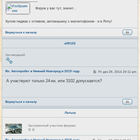
_________________
Форум у вас тут, значит...
Куплю пиджак с отливом, автомашину с магнитофоном - и в Ялту!
Вернуться к началу
alf3102
Н
Заглянувший
е
в
с
е
Re: Автопробег в Нижний Новгород в 2015 году
С
Пт дек 26, 2014 20:11 pm
#25
т
о
и
о
А участвуют только 24-ки, или 3102 допускается?
б
щ
е
н
и
е
Вернуться к началу
Латыш
Н
Заслуженный участник форума
е
в
с
е
Re: Автопробег в Нижний Новгород в 2015 году