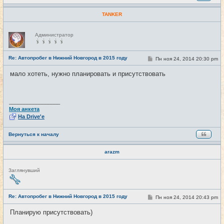
TANKER
Н
Администратор
е
в
с
е
Re: Автопробег в Нижний Новгород в 2015 году
С
Пн ноя 24, 2014 20:30 pm
#19
т
о
и
о
мало хотеть, нужно планировать и присутствовать
б
щ
е
н
и
_________________
е
Моя анкета
На Drive'e
Вернуться к началу
arazm
Н
Заглянувший
е
в
с
е
Re: Автопробег в Нижний Новгород в 2015 году
С
Пн ноя 24, 2014 20:43 pm
#20
т
о
и
о
Планирую присутствовать)
б
щ