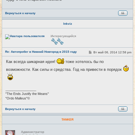
е
Вернуться к началу
Inkviz
Н
Интересующийся
е
в
с
е
Re: Автопробег в Нижний Новгород в 2015 году
т
С
Вт май 06, 2014 12:58 pm
#6
и
о
о
Как всегда шикарная идея!
тоже хотелось бы по
б
щ
возможности. Как силы и средства. Год на привести в порядок
е
н
и
е
_________________
"The Ends Justify the Means"
"Ordo Malleus"©
Вернуться к началу
TANKER
Н
Администратор
е