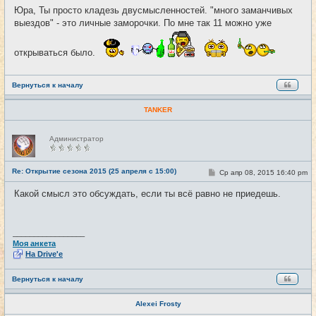
о
Юра, Ты просто кладезь двусмысленностей. "много заманчивых
б
выездов" - это личные заморочки. По мне так 11 можно уже
щ
е
н
и
открываться было.
е
Вернуться к началу
TANKER
Н
Администратор
е
в
с
е
Re: Открытие сезона 2015 (25 апреля с 15:00)
С
Ср апр 08, 2015 16:40 pm
#29
т
о
и
о
Какой смысл это обсуждать, если ты всё равно не приедешь.
б
щ
е
н
и
_________________
е
Моя анкета
На Drive'e
Вернуться к началу
Alexei Frosty