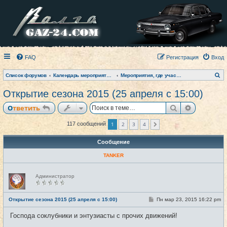
FAQ
Регистрация
Вход
П
Список форумов
Календарь мероприятий на текущий год
Мероприятия, где участвовал клуб (фото-архив)
о
и
Открытие сезона 2015 (25 апреля с 15:00)
с
к
Поиск
Расширен
Ответить
1
2
3
4
117 сообщений
След.
Сообщение
TANKER
Н
Администратор
е
в
с
е
С
Открытие сезона 2015 (25 апреля с 15:00)
Пн мар 23, 2015 16:22 pm
#1
т
о
и
о
Господа соклубники и энтузиасты с прочих движений!
б
щ