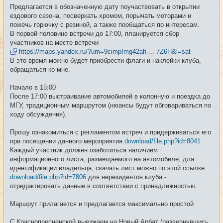
е
Предлагается в обозначенную дату поучаствовать в открытии
н
и
ездового сезона, посверкать хромом, порычать моторами и
е
пожечь горючку с резиной, а также пообщаться по интересам.
В первой половине встречи до 17:00, планируется сбор
участников на месте встречи
https://maps.yandex.ru/?um=9cimpImg42ah ... 7Z6H&l=sat
В это время можно будет приобрести флаги и наклейки клуба,
обращаться ко мне.
Начало в 15:00
После 17:00 выстраивание автомобилей в колонную и поездка до
МГУ, традиционным маршрутом (нюансы будут обговариваться по
ходу обсуждения).
Прошу ознакомиться с регламентом встреч и придерживаться его
при посещении данного мероприятия
download/file.php?id=8041
Каждый участник должен озаботиться наличием
информационного листа, размещаемого на автомобиле, для
идентификации владельца, скачать лист можно по этой ссылке
download/file.php?id=7806
для нерезидентов клуба -
отредактировать данные в соответствии с принадлежностью.
Маршрут прилагается и предлагается максимально простой
С Краснопресненской выезжаем на Новый Арбат (развернувшись