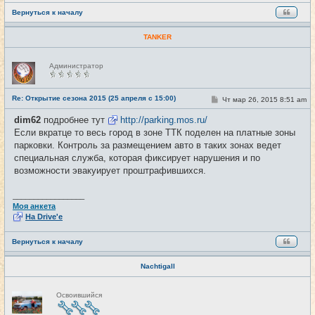
Вернуться к началу
TANKER
Н
Администратор
е
в
с
е
Re: Открытие сезона 2015 (25 апреля с 15:00)
С
Чт мар 26, 2015 8:51 am
#17
т
о
и
о
dim62
подробнее тут
http://parking.mos.ru/
б
Если вкратце то весь город в зоне ТТК поделен на платные зоны
щ
е
парковки. Контроль за размещением авто в таких зонах ведет
н
специальная служба, которая фиксирует нарушения и по
и
е
возможности эвакуирует проштрафившихся.
_________________
Моя анкета
На Drive'e
Вернуться к началу
Nachtigall
Н
Освоившийся
е
в