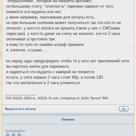
"попрыгунчики", которые на паншеты фоткают.
по-большому счету, "платность" парковки зависит от того,
появятся эти мудилы или нет.
у меня например, приложение для оплаты есть.
но при большом скопении может получиться так что кто-то не
оплатил, у кого-то оплата не прошла (такое у них с СМСками
через раз). у кого-то денег на счету не хватило. кто-то 2 часа
оплачивал а прстояли три.
а кому-то тупо по ошибке штраф пришили.
я, конечно, сгущаю....
но народ надо предупредить чтобы те у кого нет приложений хотя
бы карточку взяли для паркомата.
и надеяться что мудила с камерой не появится.
кстати, у сити первые 2 часа стоят 80р, а потом 130.
так что желательно в 2 часа уложиться
_________________
ГАЗ 310221 2001г.в., 40210, 5х кпп, генератор от ЗиЛа "бычок" 90А
Вернуться к началу
Плавник
Н
Освоившийся
е