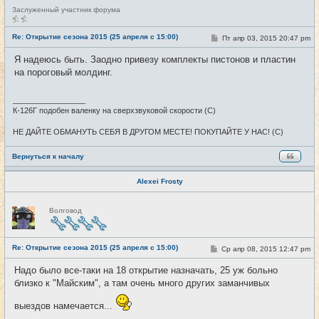
Н
Заслуженный участник форума
е
в
с
Re: Открытие сезона 2015 (25 апреля с 15:00)
С
Пт апр 03, 2015 20:47 pm
#25
е
о
т
о
Я надеюсь быть. Заодно привезу комплекты пистонов и пластин
и
б
на пороговый молдинг.
щ
е
н
и
_________________
е
К-126Г подобен валенку на сверхзвуковой скорости (С)
НЕ ДАЙТЕ ОБМАНУТЬ СЕБЯ В ДРУГОМ МЕСТЕ! ПОКУПАЙТЕ У НАС! (С)
Вернуться к началу
Alexei Frosty
Н
Волговод
е
в
с
е
Re: Открытие сезона 2015 (25 апреля с 15:00)
т
С
Ср апр 08, 2015 12:47 pm
#26
и
о
о
Надо было все-таки на 18 открытие назначать, 25 уж больно
б
близко к "Майским", а там очень много других заманчивых
щ
е
н
выездов намечается...
и
е