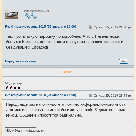
Н
Интересующийся
е
в
с
е
Re: Открытие сезона 2015 (25 апреля с 15:00)
т
С
Ср мар 25, 2015 21:20 pm
#15
и
о
о
так, про платную парковку поподробнее. А то с Рязани может
б
быть аж 5 машин, хочется всем вернуться на своих машинах и
щ
е
без дурацких штрафов
н
и
е
Вернуться к началу
Mortis
Н
Модератор
е
в
с
Re: Открытие сезона 2015 (25 апреля с 15:00)
С
Ср мар 25, 2015 23:44 pm
#16
е
о
т
о
Народ, еще раз напоминаю что помимо информационного листа
и
б
для машины очень нефигово бы иметь на себе бэджик со своим
щ
е
ником. Общение упростится радикально.
н
и
е
_________________
Ибу ибуди - хуйдао муди!