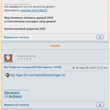
_________________
Не ошибается тот, кто ничего не делает!
Моя анкета:
viewtopic.php?t=86197
Ищу бежевые обшивки дверей 2410
и пластиковые накладки низа дверей
Куплю рулевой редуктор 2410
Вернуться к началу
TANKER
Н
Администратор
е
в
с
е
Re: Открытие сезона 2015 (25 апреля с 15:00)
С
Вс мар 29, 2015 11:37 am
#23
т
о
и
о
http://gaz-24.com/upload/tanker/gaz.rar
б
щ
е
н
и
_________________
е
Моя анкета
На Drive'e
Вернуться к началу