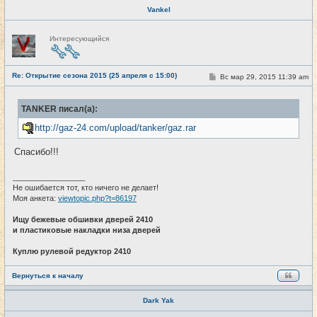
Vankel
Н
Интересующийся
е
в
с
е
Re: Открытие сезона 2015 (25 апреля с 15:00)
т
С
Вс мар 29, 2015 11:39 am
#24
и
о
о
б
TANKER писал(а):
щ
е
http://gaz-24.com/upload/tanker/gaz.rar
н
и
е
Спасибо!!!
_________________
Не ошибается тот, кто ничего не делает!
Моя анкета:
viewtopic.php?t=86197
Ищу бежевые обшивки дверей 2410
и пластиковые накладки низа дверей
Куплю рулевой редуктор 2410
Вернуться к началу
Dark Yak