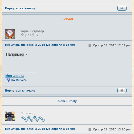
Вернуться к началу
TANKER
Н
Администратор
е
в
с
е
Re: Открытие сезона 2015 (25 апреля с 15:00)
С
Ср апр 08, 2015 12:59 pm
#27
т
о
и
о
Например ?
б
щ
е
н
и
_________________
е
Моя анкета
На Drive'e
Вернуться к началу
Alexei Frosty
Н
Волговод
е
в
с
е
Re: Открытие сезона 2015 (25 апреля с 15:00)
т
С
Ср апр 08, 2015 13:36 pm
#28
и
о