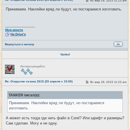
С
Вс мар 29, 2015 11:13 am
#21
т
о
и
о
Принимаем. Наклейки вряд ли будут, но постараемся изготовить.
б
щ
е
н
и
_________________
е
Моя анкета
На Drive'e
Вернуться к началу
Vankel
Н
Интересующийся
е
в
с
е
Re: Открытие сезона 2015 (25 апреля с 15:00)
т
С
Вс мар 29, 2015 11:23 am
#22
и
о
о
б
TANKER писал(а):
щ
е
Принимаем. Наклейки вряд ли будут, но постараемся
н
и
изготовить.
е
А может есть тогда где нить файл в Corel? Или шрифт и размеры?
Сам сделаю. Могу и не одну.