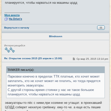
е
планируется, чтобы нарваться на машины цодд
_________________
Моя анкета
На Drive'e
Вернуться к началу
Blindraven
Н
Интересующийся
е
в
с
е
Re: Открытие сезона 2015 (25 апреля с 15:00)
С
Ср мар 25, 2015 13:14 pm
#12
т
о
и
о
б
TANKER писал(а):
щ
е
Парковки конечно в пределах ТТК платные, кто хочет может
н
и
заплатить, кто не хочет может не платить, но тогда придется
е
мониторить эвакуаторы.
С другой стороны время стоянки у нас не такое большое
планируется, чтобы нарваться на машины цодд
эвакуаторы-то пёс с ними,при хозяине не утащат. в проехавший
ЦОДД соберет нехилую гребенку. ему-то че. а еще есть пешие