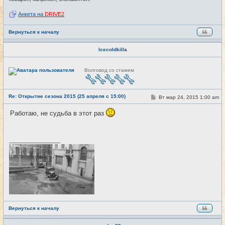
Анкета на
DRIVE2
Вернуться к началу
Icecoldkilla
Н
Волговод со стажем
е
в
с
е
Re: Открытие сезона 2015 (25 апреля с 15:00)
т
С
Вт мар 24, 2015 1:00 am
#6
и
о
о
Работаю, не судьба в этот раз
б
щ
е
н
и
_________________
е
Вернуться к началу