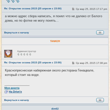
в
с
е
Re: Открытие сезона 2015 (25 апреля с 15:00)
С
Ср мар 25, 2015 17:17 pm
#13
т
о
и
о
а можно адрес сбора написать, я понял что не далеко от Белого
б
дома, но по фотке не могу понять...
щ
е
н
и
е
Вернуться к началу
TANKER
Н
Администратор
е
в
с
е
Re: Открытие сезона 2015 (25 апреля с 15:00)
С
Ср мар 25, 2015 17:38 pm
#14
т
о
и
о
Краснопреснеская набережная около ресторана Генацвале,
б
который стоит на воде.
щ
е
н
и
_________________
е
Моя анкета
На Drive'e
Вернуться к началу
dim62