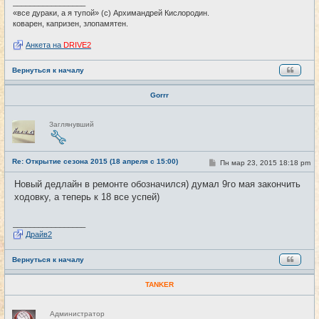
и
_________________
е
«все дураки, а я тупой» (с) Архимандрей Кислородин.
коварен, капризен, злопамятен.
Анкета на
DRIVE2
Вернуться к началу
Gorrr
Н
Заглянувший
е
в
с
е
Re: Открытие сезона 2015 (18 апреля с 15:00)
т
С
Пн мар 23, 2015 18:18 pm
#3
и
о
о
Новый дедлайн в ремонте обозначился) думал 9го мая закончить
б
ходовку, а теперь к 18 все успей)
щ
е
н
и
_________________
е
Драйв2
Вернуться к началу
TANKER
Н
Администратор
е