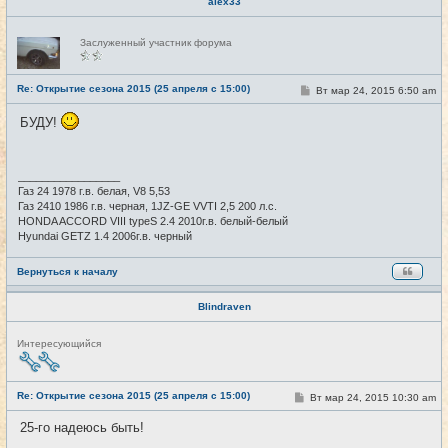
alex33
Н
Заслуженный участник форума
е
в
с
е
Re: Открытие сезона 2015 (25 апреля с 15:00)
С
Вт мар 24, 2015 6:50 am
#7
т
о
и
о
БУДУ!
б
щ
е
н
и
_________________
е
Газ 24 1978 г.в. белая, V8 5,53
Газ 2410 1986 г.в. черная, 1JZ-GE VVTI 2,5 200 л.с.
HONDA ACCORD VIII typeS 2.4 2010г.в. белый-белый
Hyundai GETZ 1.4 2006г.в. черный
Вернуться к началу
Blindraven
Н
Интересующийся
е
в
с
е
Re: Открытие сезона 2015 (25 апреля с 15:00)
С
Вт мар 24, 2015 10:30 am
#8
т
о
и
о
25-го надеюсь быть!
б
щ