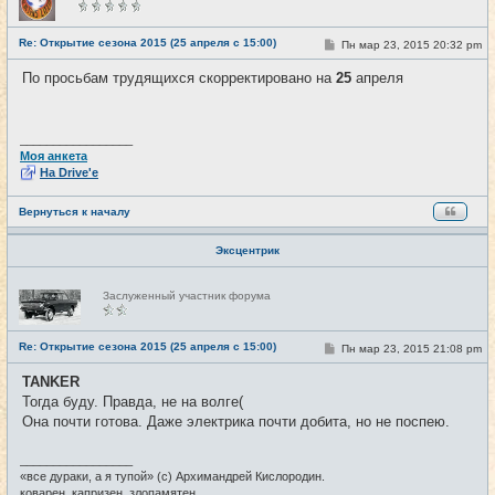
в
с
е
Re: Открытие сезона 2015 (25 апреля с 15:00)
С
Пн мар 23, 2015 20:32 pm
#4
т
о
и
о
По просьбам трудящихся скорректировано на
25
апреля
б
щ
е
н
и
_________________
е
Моя анкета
На Drive'e
Вернуться к началу
Эксцентрик
Н
Заслуженный участник форума
е
в
с
е
Re: Открытие сезона 2015 (25 апреля с 15:00)
С
Пн мар 23, 2015 21:08 pm
#5
т
о
и
о
TANKER
б
Тогда буду. Правда, не на волге(
щ
е
Она почти готова. Даже электрика почти добита, но не поспею.
н
и
е
_________________
«все дураки, а я тупой» (с) Архимандрей Кислородин.
коварен, капризен, злопамятен.