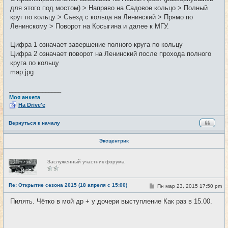
для этого под мостом) > Направо на Садовое кольцо > Полный
круг по кольцу > Съезд с кольца на Ленинский > Прямо по
Ленинскому > Поворот на Косыгина и далее к МГУ.
Цифра 1 означает завершение полного круга по кольцу
Цифра 2 означает поворот на Ленинский после прохода полного
круга по кольцу
map.jpg
_________________
Моя анкета
На Drive'e
Вернуться к началу
Эксцентрик
Н
Заслуженный участник форума
е
в
с
е
Re: Открытие сезона 2015 (18 апреля с 15:00)
С
Пн мар 23, 2015 17:50 pm
#2
т
о
и
о
Пилять. Чётко в мой др + у дочери выступление Как раз в 15.00.
б
щ
е
н