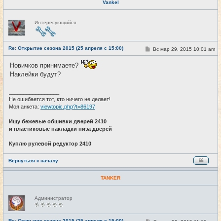
Vankel
Н
Интересующийся
е
в
с
е
Re: Открытие сезона 2015 (25 апреля с 15:00)
т
С
Вс мар 29, 2015 10:01 am
#20
и
о
о
Новичков принимаете?
б
щ
Наклейки будут?
е
н
и
_________________
е
Не ошибается тот, кто ничего не делает!
Моя анкета:
viewtopic.php?t=86197
Ищу бежевые обшивки дверей 2410
и пластиковые накладки низа дверей
Куплю рулевой редуктор 2410
Вернуться к началу
TANKER
Н
Администратор
е
в
с
е
Re: Открытие сезона 2015 (25 апреля с 15:00)