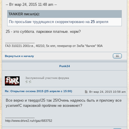
е
-- Вт мар 24, 2015 11:48 am --
н
и
е
TANKER писал(а):
По просьбам трудящихся скорректировано на
25
апреля
25 - это суббота. парковки платные. норм?
_________________
ГАЗ 310221 2001г.в., 40210, 5х кпп, генератор от ЗиЛа "бычок" 90А
Вернуться к началу
Punk24
Н
Заслуженный участник форума
е
в
с
е
Re: Открытие сезона 2015 (25 апреля с 15:00)
С
Вт мар 24, 2015 10:58 am
#9
т
о
и
о
Все верно и твердо!25 так 25!Очень надеюсь быть и приложу все
б
усилия!С парковкой проблем не возникнет?
щ
е
н
и
_________________
е
http://www.drive2.ru/r/gaz/683752