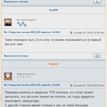
Вернуться к началу
key808
Н
Интересующийся
е
в
с
е
Re: Открытие сезона 2015 (25 апреля с 15:00)
т
С
Ср мар 25, 2015 10:38 am
#10
и
о
о
Тоже планирую быть )) оч хочу со всеми познакомиться )) первый
б
раз все таки
щ
е
н
и
е
Вернуться к началу
TANKER
Н
Администратор
е
в
с
е
Re: Открытие сезона 2015 (25 апреля с 15:00)
С
Ср мар 25, 2015 12:53 pm
#11
т
о
и
о
Парковки конечно в пределах ТТК платные, кто хочет может
б
заплатить, кто не хочет может не платить, но тогда придется
щ
е
мониторить эвакуаторы.
н
С другой стороны время стоянки у нас не такое большое
и