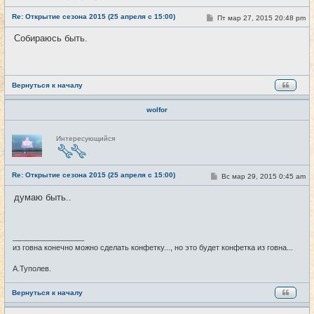
с
е
Re: Открытие сезона 2015 (25 апреля с 15:00)
т
С
Пт мар 27, 2015 20:48 pm
#18
и
о
о
Собираюсь быть.
б
щ
е
н
и
е
Вернуться к началу
wolfor
Н
Интересующийся
е
в
с
е
Re: Открытие сезона 2015 (25 апреля с 15:00)
т
С
Вс мар 29, 2015 0:45 am
#19
и
о
о
думаю быть..
б
щ
е
н
и
_________________
е
из говна конечно можно сделать конфетку..., но это будет конфетка из говна...
А.Туполев.
Вернуться к началу