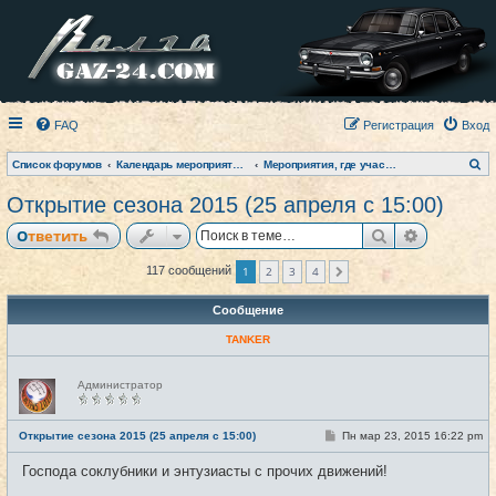
FAQ
Регистрация
Вход
П
Список форумов
Календарь мероприятий на текущий год
Мероприятия, где участвовал клуб (фото-архив)
о
и
Открытие сезона 2015 (25 апреля с 15:00)
с
к
Поиск
Расширен
Ответить
1
2
3
4
117 сообщений
След.
Сообщение
TANKER
Н
Администратор
е
в
с
е
С
Открытие сезона 2015 (25 апреля с 15:00)
Пн мар 23, 2015 16:22 pm
#1
т
о
и
о
Господа соклубники и энтузиасты с прочих движений!
б
щ