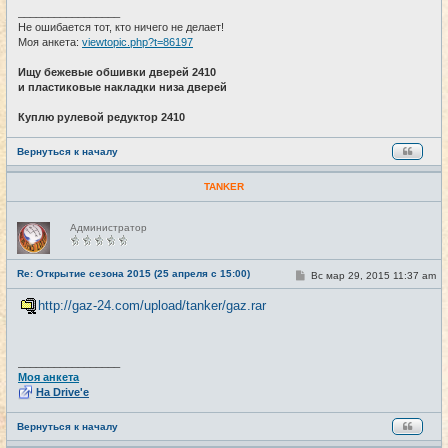
_________________
Не ошибается тот, кто ничего не делает!
Моя анкета:
viewtopic.php?t=86197
Ищу бежевые обшивки дверей 2410
и пластиковые накладки низа дверей
Куплю рулевой редуктор 2410
Вернуться к началу
TANKER
Н
Администратор
е
в
с
е
Re: Открытие сезона 2015 (25 апреля с 15:00)
С
Вс мар 29, 2015 11:37 am
#23
т
о
и
о
http://gaz-24.com/upload/tanker/gaz.rar
б
щ
е
н
и
_________________
е
Моя анкета
На Drive'e
Вернуться к началу