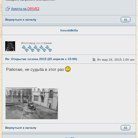
Анкета на
DRIVE2
Вернуться к началу
Icecoldkilla
Н
Волговод со стажем
е
в
с
е
Re: Открытие сезона 2015 (25 апреля с 15:00)
т
С
Вт мар 24, 2015 1:00 am
#6
и
о
о
Работаю, не судьба в этот раз
б
щ
е
н
и
_________________
е
Вернуться к началу