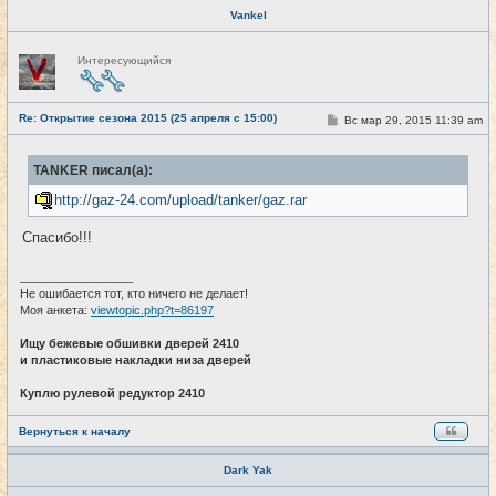
Vankel
Н
Интересующийся
е
в
с
е
Re: Открытие сезона 2015 (25 апреля с 15:00)
т
С
Вс мар 29, 2015 11:39 am
#24
и
о
о
б
TANKER писал(а):
щ
е
http://gaz-24.com/upload/tanker/gaz.rar
н
и
е
Спасибо!!!
_________________
Не ошибается тот, кто ничего не делает!
Моя анкета:
viewtopic.php?t=86197
Ищу бежевые обшивки дверей 2410
и пластиковые накладки низа дверей
Куплю рулевой редуктор 2410
Вернуться к началу
Dark Yak