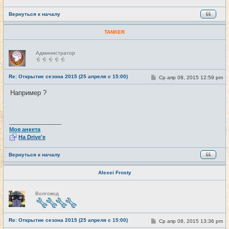
Вернуться к началу
TANKER
Н
Администратор
е
в
с
е
Re: Открытие сезона 2015 (25 апреля с 15:00)
С
Ср апр 08, 2015 12:59 pm
#27
т
о
и
о
Например ?
б
щ
е
н
и
_________________
е
Моя анкета
На Drive'e
Вернуться к началу
Alexei Frosty
Н
Волговод
е
в
с
е
Re: Открытие сезона 2015 (25 апреля с 15:00)
т
С
Ср апр 08, 2015 13:36 pm
#28
и
о