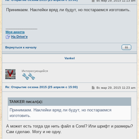
С
Вс мар 29, 2015 11:13 am
#21
т
о
и
о
Принимаем. Наклейки вряд ли будут, но постараемся изготовить.
б
щ
е
н
и
_________________
е
Моя анкета
На Drive'e
Вернуться к началу
Vankel
Н
Интересующийся
е
в
с
е
Re: Открытие сезона 2015 (25 апреля с 15:00)
т
С
Вс мар 29, 2015 11:23 am
#22
и
о
о
б
TANKER писал(а):
щ
е
Принимаем. Наклейки вряд ли будут, но постараемся
н
и
изготовить.
е
А может есть тогда где нить файл в Corel? Или шрифт и размеры?
Сам сделаю. Могу и не одну.