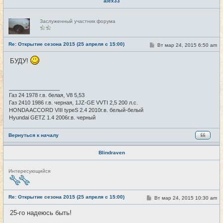
alex33
Н
Заслуженный участник форума
е
в
с
е
Re: Открытие сезона 2015 (25 апреля с 15:00)
С
Вт мар 24, 2015 6:50 am
#7
т
о
и
о
БУДУ!
б
щ
е
н
и
_________________
е
Газ 24 1978 г.в. белая, V8 5,53
Газ 2410 1986 г.в. черная, 1JZ-GE VVTI 2,5 200 л.с.
HONDA ACCORD VIII typeS 2.4 2010г.в. белый-белый
Hyundai GETZ 1.4 2006г.в. черный
Вернуться к началу
Blindraven
Н
Интересующийся
е
в
с
е
Re: Открытие сезона 2015 (25 апреля с 15:00)
С
Вт мар 24, 2015 10:30 am
#8
т
о
и
о
25-го надеюсь быть!
б
щ