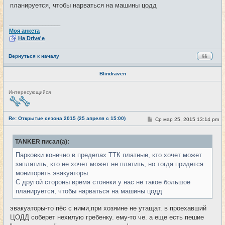
е
планируется, чтобы нарваться на машины цодд
_________________
Моя анкета
На Drive'e
Вернуться к началу
Blindraven
Н
Интересующийся
е
в
с
е
Re: Открытие сезона 2015 (25 апреля с 15:00)
С
Ср мар 25, 2015 13:14 pm
#12
т
о
и
о
б
TANKER писал(а):
щ
е
Парковки конечно в пределах ТТК платные, кто хочет может
н
и
заплатить, кто не хочет может не платить, но тогда придется
е
мониторить эвакуаторы.
С другой стороны время стоянки у нас не такое большое
планируется, чтобы нарваться на машины цодд
эвакуаторы-то пёс с ними,при хозяине не утащат. в проехавший
ЦОДД соберет нехилую гребенку. ему-то че. а еще есть пешие