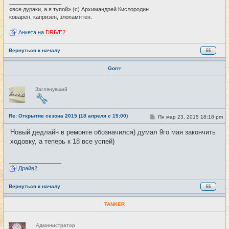
и
_________________
е
«все дураки, а я тупой» (с) Архимандрей Кислородин.
коварен, капризен, злопамятен.
Анкета на
DRIVE2
Вернуться к началу
Gorrr
Н
Заглянувший
е
в
с
е
Re: Открытие сезона 2015 (18 апреля с 15:00)
т
С
Пн мар 23, 2015 18:18 pm
#3
и
о
о
Новый дедлайн в ремонте обозначился) думал 9го мая закончить
б
ходовку, а теперь к 18 все успей)
щ
е
н
и
_________________
е
Драйв2
Вернуться к началу
TANKER
Н
Администратор
е