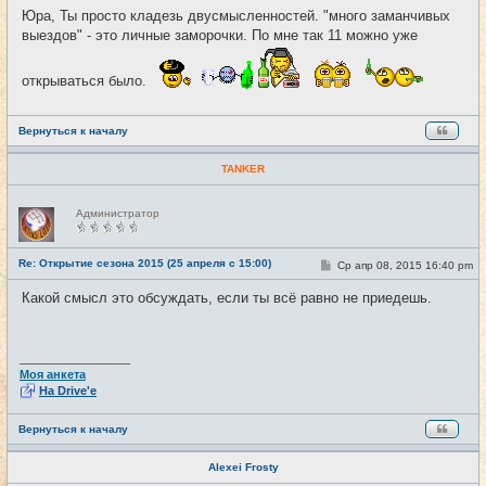
о
Юра, Ты просто кладезь двусмысленностей. "много заманчивых
б
выездов" - это личные заморочки. По мне так 11 можно уже
щ
е
н
и
открываться было.
е
Вернуться к началу
TANKER
Н
Администратор
е
в
с
е
Re: Открытие сезона 2015 (25 апреля с 15:00)
С
Ср апр 08, 2015 16:40 pm
#29
т
о
и
о
Какой смысл это обсуждать, если ты всё равно не приедешь.
б
щ
е
н
и
_________________
е
Моя анкета
На Drive'e
Вернуться к началу
Alexei Frosty