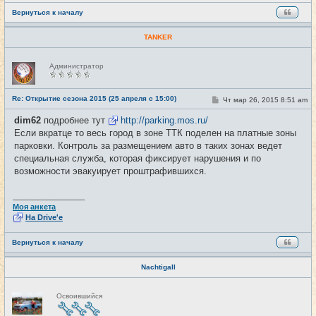
Вернуться к началу
TANKER
Н
Администратор
е
в
с
е
Re: Открытие сезона 2015 (25 апреля с 15:00)
С
Чт мар 26, 2015 8:51 am
#17
т
о
и
о
dim62
подробнее тут
http://parking.mos.ru/
б
Если вкратце то весь город в зоне ТТК поделен на платные зоны
щ
е
парковки. Контроль за размещением авто в таких зонах ведет
н
специальная служба, которая фиксирует нарушения и по
и
е
возможности эвакуирует проштрафившихся.
_________________
Моя анкета
На Drive'e
Вернуться к началу
Nachtigall
Н
Освоившийся
е
в