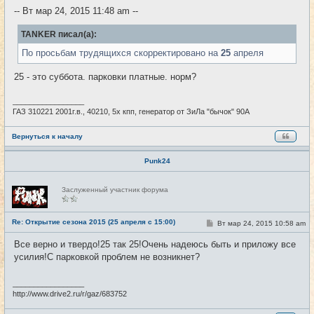
е
-- Вт мар 24, 2015 11:48 am --
н
и
е
TANKER писал(а):
По просьбам трудящихся скорректировано на
25
апреля
25 - это суббота. парковки платные. норм?
_________________
ГАЗ 310221 2001г.в., 40210, 5х кпп, генератор от ЗиЛа "бычок" 90А
Вернуться к началу
Punk24
Н
Заслуженный участник форума
е
в
с
е
Re: Открытие сезона 2015 (25 апреля с 15:00)
С
Вт мар 24, 2015 10:58 am
#9
т
о
и
о
Все верно и твердо!25 так 25!Очень надеюсь быть и приложу все
б
усилия!С парковкой проблем не возникнет?
щ
е
н
и
_________________
е
http://www.drive2.ru/r/gaz/683752