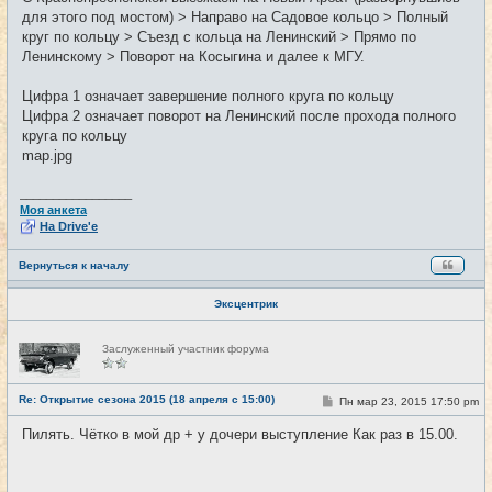
для этого под мостом) > Направо на Садовое кольцо > Полный
круг по кольцу > Съезд с кольца на Ленинский > Прямо по
Ленинскому > Поворот на Косыгина и далее к МГУ.
Цифра 1 означает завершение полного круга по кольцу
Цифра 2 означает поворот на Ленинский после прохода полного
круга по кольцу
map.jpg
_________________
Моя анкета
На Drive'e
Вернуться к началу
Эксцентрик
Н
Заслуженный участник форума
е
в
с
е
Re: Открытие сезона 2015 (18 апреля с 15:00)
С
Пн мар 23, 2015 17:50 pm
#2
т
о
и
о
Пилять. Чётко в мой др + у дочери выступление Как раз в 15.00.
б
щ
е
н