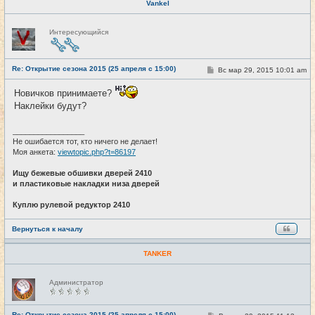
Vankel
Н
Интересующийся
е
в
с
е
Re: Открытие сезона 2015 (25 апреля с 15:00)
т
С
Вс мар 29, 2015 10:01 am
#20
и
о
о
Новичков принимаете?
б
щ
Наклейки будут?
е
н
и
_________________
е
Не ошибается тот, кто ничего не делает!
Моя анкета:
viewtopic.php?t=86197
Ищу бежевые обшивки дверей 2410
и пластиковые накладки низа дверей
Куплю рулевой редуктор 2410
Вернуться к началу
TANKER
Н
Администратор
е
в
с
е
Re: Открытие сезона 2015 (25 апреля с 15:00)