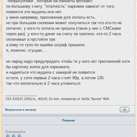
"попрыгунчики", которые на паншеты фоткают.
по-большому счету, "платность" парковки зависит от того,
появятся эти мудилы или нет.
у меня например, приложение для оплаты есть.
но при большом скопении может получиться так что кто-то не
оплатил, у кого-то оплата не прошла (такое у них с СМСками
через раз). у кого-то денег на счету не хватило. кто-то 2 часа
оплачивал а прстояли три.
а кому-то тупо по ошибке штраф пришили.
я, конечно, сгущаю....
но народ надо предупредить чтобы те у кого нет приложений хотя
бы карточку взяли для паркомата.
и надеяться что мудила с камерой не появится.
кстати, у сити первые 2 часа стоят 80р, а потом 130.
так что желательно в 2 часа уложиться
_________________
ГАЗ 310221 2001г.в., 40210, 5х кпп, генератор от ЗиЛа "бычок" 90А
Вернуться к началу
Плавник
Н
Освоившийся
е