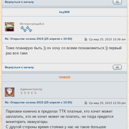
Вернуться к началу
key808
Н
Интересующийся
е
в
с
е
Re: Открытие сезона 2015 (25 апреля с 15:00)
т
С
Ср мар 25, 2015 10:38 am
#10
и
о
о
Тоже планирую быть )) оч хочу со всеми познакомиться )) первый
б
раз все таки
щ
е
н
и
е
Вернуться к началу
TANKER
Н
Администратор
е
в
с
е
Re: Открытие сезона 2015 (25 апреля с 15:00)
С
Ср мар 25, 2015 12:53 pm
#11
т
о
и
о
Парковки конечно в пределах ТТК платные, кто хочет может
б
заплатить, кто не хочет может не платить, но тогда придется
щ
е
мониторить эвакуаторы.
н
С другой стороны время стоянки у нас не такое большое
и