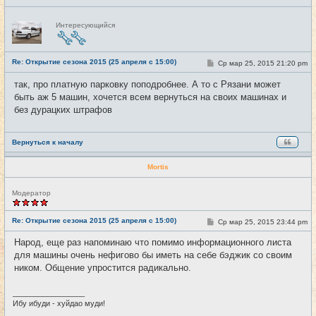
Н
Интересующийся
е
в
с
е
Re: Открытие сезона 2015 (25 апреля с 15:00)
т
С
Ср мар 25, 2015 21:20 pm
#15
и
о
о
так, про платную парковку поподробнее. А то с Рязани может
б
быть аж 5 машин, хочется всем вернуться на своих машинах и
щ
е
без дурацких штрафов
н
и
е
Вернуться к началу
Mortis
Н
Модератор
е
в
с
Re: Открытие сезона 2015 (25 апреля с 15:00)
С
Ср мар 25, 2015 23:44 pm
#16
е
о
т
о
Народ, еще раз напоминаю что помимо информационного листа
и
б
для машины очень нефигово бы иметь на себе бэджик со своим
щ
е
ником. Общение упростится радикально.
н
и
е
_________________
Ибу ибуди - хуйдао муди!