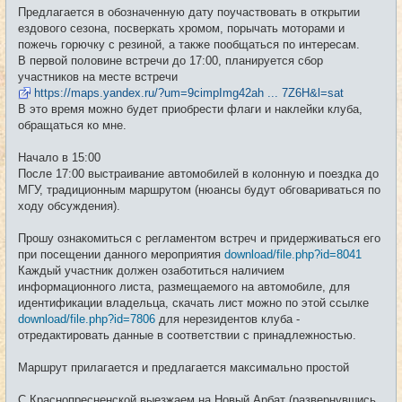
е
Предлагается в обозначенную дату поучаствовать в открытии
н
и
ездового сезона, посверкать хромом, порычать моторами и
е
пожечь горючку с резиной, а также пообщаться по интересам.
В первой половине встречи до 17:00, планируется сбор
участников на месте встречи
https://maps.yandex.ru/?um=9cimpImg42ah ... 7Z6H&l=sat
В это время можно будет приобрести флаги и наклейки клуба,
обращаться ко мне.
Начало в 15:00
После 17:00 выстраивание автомобилей в колонную и поездка до
МГУ, традиционным маршрутом (нюансы будут обговариваться по
ходу обсуждения).
Прошу ознакомиться с регламентом встреч и придерживаться его
при посещении данного мероприятия
download/file.php?id=8041
Каждый участник должен озаботиться наличием
информационного листа, размещаемого на автомобиле, для
идентификации владельца, скачать лист можно по этой ссылке
download/file.php?id=7806
для нерезидентов клуба -
отредактировать данные в соответствии с принадлежностью.
Маршрут прилагается и предлагается максимально простой
С Краснопресненской выезжаем на Новый Арбат (развернувшись