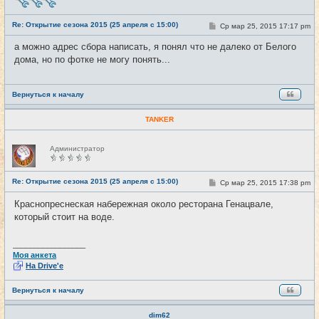
в
с
е
Re: Открытие сезона 2015 (25 апреля с 15:00)
С
Ср мар 25, 2015 17:17 pm
#13
т
о
и
о
а можно адрес сбора написать, я понял что не далеко от Белого
б
дома, но по фотке не могу понять...
щ
е
н
и
е
Вернуться к началу
TANKER
Н
Администратор
е
в
с
е
Re: Открытие сезона 2015 (25 апреля с 15:00)
С
Ср мар 25, 2015 17:38 pm
#14
т
о
и
о
Краснопреснеская набережная около ресторана Генацвале,
б
который стоит на воде.
щ
е
н
и
_________________
е
Моя анкета
На Drive'e
Вернуться к началу
dim62