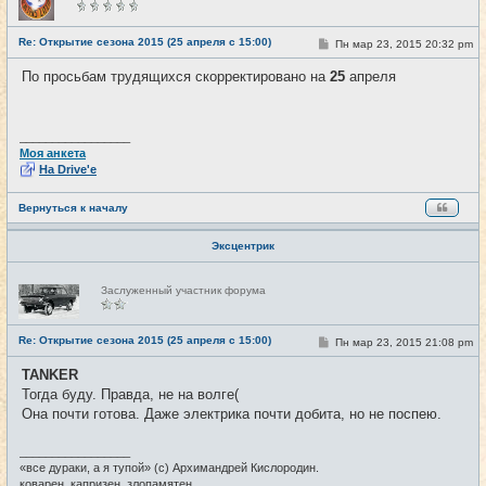
в
с
е
Re: Открытие сезона 2015 (25 апреля с 15:00)
С
Пн мар 23, 2015 20:32 pm
#4
т
о
и
о
По просьбам трудящихся скорректировано на
25
апреля
б
щ
е
н
и
_________________
е
Моя анкета
На Drive'e
Вернуться к началу
Эксцентрик
Н
Заслуженный участник форума
е
в
с
е
Re: Открытие сезона 2015 (25 апреля с 15:00)
С
Пн мар 23, 2015 21:08 pm
#5
т
о
и
о
TANKER
б
Тогда буду. Правда, не на волге(
щ
е
Она почти готова. Даже электрика почти добита, но не поспею.
н
и
е
_________________
«все дураки, а я тупой» (с) Архимандрей Кислородин.
коварен, капризен, злопамятен.