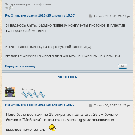
Н
Заслуженный участник форума
е
в
с
Re: Открытие сезона 2015 (25 апреля с 15:00)
С
Пт апр 03, 2015 20:47 pm
#25
е
о
т
о
Я надеюсь быть. Заодно привезу комплекты пистонов и пластин
и
б
на пороговый молдинг.
щ
е
н
и
_________________
е
К-126Г подобен валенку на сверхзвуковой скорости (С)
НЕ ДАЙТЕ ОБМАНУТЬ СЕБЯ В ДРУГОМ МЕСТЕ! ПОКУПАЙТЕ У НАС! (С)
Вернуться к началу
Alexei Frosty
Н
Волговод
е
в
с
е
Re: Открытие сезона 2015 (25 апреля с 15:00)
т
С
Ср апр 08, 2015 12:47 pm
#26
и
о
о
Надо было все-таки на 18 открытие назначать, 25 уж больно
б
близко к "Майским", а там очень много других заманчивых
щ
е
н
выездов намечается...
и
е