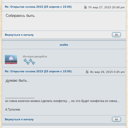
с
е
Re: Открытие сезона 2015 (25 апреля с 15:00)
т
С
Пт мар 27, 2015 20:48 pm
#18
и
о
о
Собираюсь быть.
б
щ
е
н
и
е
Вернуться к началу
wolfor
Н
Интересующийся
е
в
с
е
Re: Открытие сезона 2015 (25 апреля с 15:00)
т
С
Вс мар 29, 2015 0:45 am
#19
и
о
о
думаю быть..
б
щ
е
н
и
_________________
е
из говна конечно можно сделать конфетку..., но это будет конфетка из говна...
А.Туполев.
Вернуться к началу