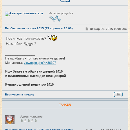
Vankel
Н
Интересующийся
е
в
с
е
Re: Открытие сезона 2015 (25 апреля с 15:00)
т
С
Вс мар 29, 2015 10:01 am
#20
и
о
о
Новичков принимаете?
б
щ
Наклейки будут?
е
н
и
_________________
е
Не ошибается тот, кто ничего не делает!
Моя анкета:
viewtopic.php?t=86197
Ищу бежевые обшивки дверей 2410
и пластиковые накладки низа дверей
Куплю рулевой редуктор 2410
Вернуться к началу
TANKER
Н
Администратор
е
в
с
е
Re: Открытие сезона 2015 (25 апреля с 15:00)