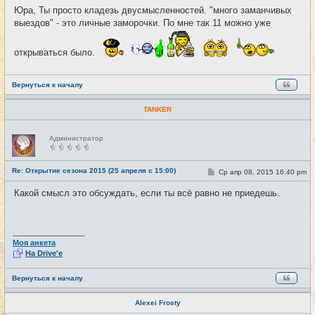
о
Юра, Ты просто кладезь двусмысленностей. "много заманчивых
б
выездов" - это личные заморочки. По мне так 11 можно уже
щ
е
н
и
открываться было.
е
Вернуться к началу
TANKER
Н
Администратор
е
в
с
е
Re: Открытие сезона 2015 (25 апреля с 15:00)
С
Ср апр 08, 2015 16:40 pm
#29
т
о
и
о
Какой смысл это обсуждать, если ты всё равно не приедешь.
б
щ
е
н
и
_________________
е
Моя анкета
На Drive'e
Вернуться к началу
Alexei Frosty