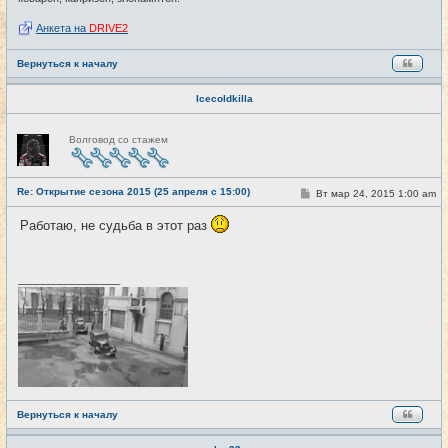
Анкета на
DRIVE2
Вернуться к началу
Icecoldkilla
Н
Волговод со стажем
е
в
с
е
Re: Открытие сезона 2015 (25 апреля с 15:00)
т
С
Вт мар 24, 2015 1:00 am
#6
и
о
о
Работаю, не судьба в этот раз
б
щ
е
н
и
_________________
е
Вернуться к началу