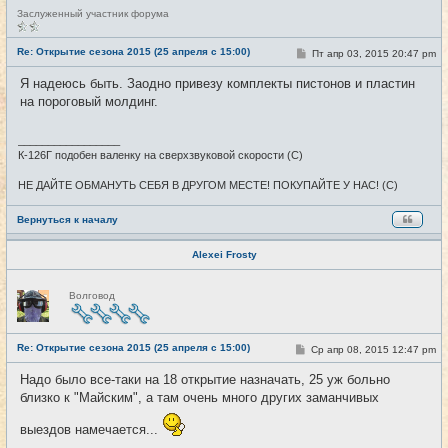
Н
Заслуженный участник форума
е
в
с
Re: Открытие сезона 2015 (25 апреля с 15:00)
С
Пт апр 03, 2015 20:47 pm
#25
е
о
т
о
Я надеюсь быть. Заодно привезу комплекты пистонов и пластин
и
б
на пороговый молдинг.
щ
е
н
и
_________________
е
К-126Г подобен валенку на сверхзвуковой скорости (С)
НЕ ДАЙТЕ ОБМАНУТЬ СЕБЯ В ДРУГОМ МЕСТЕ! ПОКУПАЙТЕ У НАС! (С)
Вернуться к началу
Alexei Frosty
Н
Волговод
е
в
с
е
Re: Открытие сезона 2015 (25 апреля с 15:00)
т
С
Ср апр 08, 2015 12:47 pm
#26
и
о
о
Надо было все-таки на 18 открытие назначать, 25 уж больно
б
близко к "Майским", а там очень много других заманчивых
щ
е
н
выездов намечается...
и
е