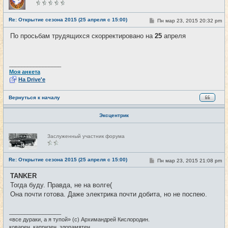
в
с
е
Re: Открытие сезона 2015 (25 апреля с 15:00)
С
Пн мар 23, 2015 20:32 pm
#4
т
о
и
о
По просьбам трудящихся скорректировано на
25
апреля
б
щ
е
н
и
_________________
е
Моя анкета
На Drive'e
Вернуться к началу
Эксцентрик
Н
Заслуженный участник форума
е
в
с
е
Re: Открытие сезона 2015 (25 апреля с 15:00)
С
Пн мар 23, 2015 21:08 pm
#5
т
о
и
о
TANKER
б
Тогда буду. Правда, не на волге(
щ
е
Она почти готова. Даже электрика почти добита, но не поспею.
н
и
е
_________________
«все дураки, а я тупой» (с) Архимандрей Кислородин.
коварен, капризен, злопамятен.