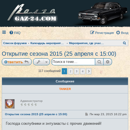
FAQ
Регистрация
Вход
П
Список форумов
Календарь мероприятий на текущий год
Мероприятия, где участвовал клуб (фото-архив)
о
и
Открытие сезона 2015 (25 апреля с 15:00)
с
к
Поиск
Расширен
Ответить
1
2
3
4
117 сообщений
След.
Сообщение
TANKER
Н
Администратор
е
в
с
е
С
Открытие сезона 2015 (25 апреля с 15:00)
Пн мар 23, 2015 16:22 pm
#1
т
о
и
о
Господа соклубники и энтузиасты с прочих движений!
б
щ