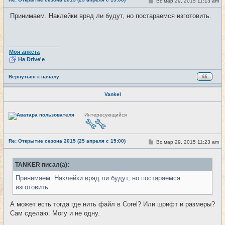
С
Вс мар 29, 2015 11:13 am
#21
т
о
и
о
Принимаем. Наклейки вряд ли будут, но постараемся изготовить.
б
щ
е
н
и
_________________
е
Моя анкета
На Drive'e
Вернуться к началу
Vankel
Н
Интересующийся
е
в
с
е
Re: Открытие сезона 2015 (25 апреля с 15:00)
т
С
Вс мар 29, 2015 11:23 am
#22
и
о
о
б
TANKER писал(а):
щ
е
Принимаем. Наклейки вряд ли будут, но постараемся
н
и
изготовить.
е
А может есть тогда где нить файл в Corel? Или шрифт и размеры?
Сам сделаю. Могу и не одну.