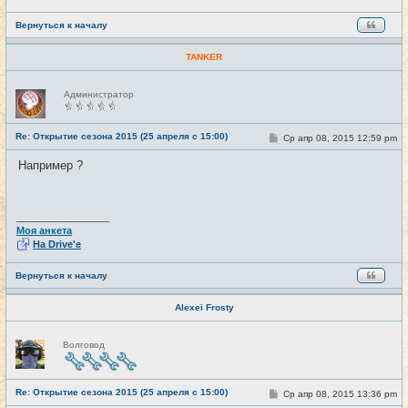
Вернуться к началу
TANKER
Н
Администратор
е
в
с
е
Re: Открытие сезона 2015 (25 апреля с 15:00)
С
Ср апр 08, 2015 12:59 pm
#27
т
о
и
о
Например ?
б
щ
е
н
и
_________________
е
Моя анкета
На Drive'e
Вернуться к началу
Alexei Frosty
Н
Волговод
е
в
с
е
Re: Открытие сезона 2015 (25 апреля с 15:00)
т
С
Ср апр 08, 2015 13:36 pm
#28
и
о