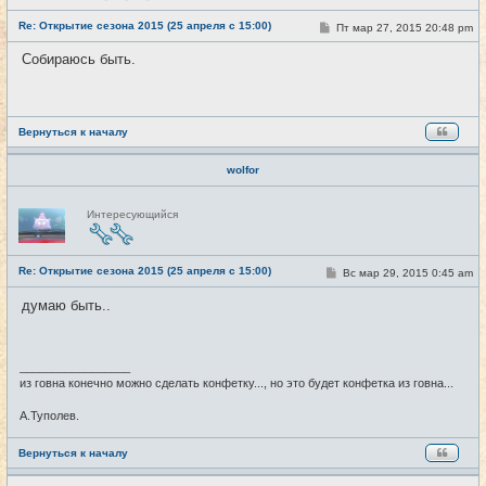
с
е
Re: Открытие сезона 2015 (25 апреля с 15:00)
т
С
Пт мар 27, 2015 20:48 pm
#18
и
о
о
Собираюсь быть.
б
щ
е
н
и
е
Вернуться к началу
wolfor
Н
Интересующийся
е
в
с
е
Re: Открытие сезона 2015 (25 апреля с 15:00)
т
С
Вс мар 29, 2015 0:45 am
#19
и
о
о
думаю быть..
б
щ
е
н
и
_________________
е
из говна конечно можно сделать конфетку..., но это будет конфетка из говна...
А.Туполев.
Вернуться к началу