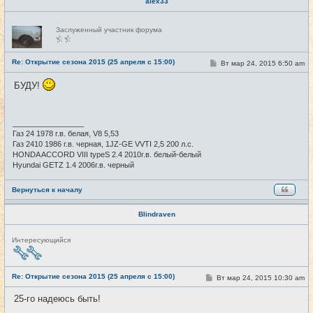
alex33
Н
Заслуженный участник форума
е
в
с
е
Re: Открытие сезона 2015 (25 апреля с 15:00)
С
Вт мар 24, 2015 6:50 am
#7
т
о
и
о
БУДУ!
б
щ
е
н
и
_________________
е
Газ 24 1978 г.в. белая, V8 5,53
Газ 2410 1986 г.в. черная, 1JZ-GE VVTI 2,5 200 л.с.
HONDA ACCORD VIII typeS 2.4 2010г.в. белый-белый
Hyundai GETZ 1.4 2006г.в. черный
Вернуться к началу
Blindraven
Н
Интересующийся
е
в
с
е
Re: Открытие сезона 2015 (25 апреля с 15:00)
С
Вт мар 24, 2015 10:30 am
#8
т
о
и
о
25-го надеюсь быть!
б
щ