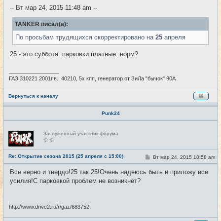
е
-- Вт мар 24, 2015 11:48 am --
н
и
е
TANKER писал(а):
По просьбам трудящихся скорректировано на
25
апреля
25 - это суббота. парковки платные. норм?
_________________
ГАЗ 310221 2001г.в., 40210, 5х кпп, генератор от ЗиЛа "бычок" 90А
Вернуться к началу
Punk24
Н
Заслуженный участник форума
е
в
с
е
Re: Открытие сезона 2015 (25 апреля с 15:00)
С
Вт мар 24, 2015 10:58 am
#9
т
о
и
о
Все верно и твердо!25 так 25!Очень надеюсь быть и приложу все
б
усилия!С парковкой проблем не возникнет?
щ
е
н
и
_________________
е
http://www.drive2.ru/r/gaz/683752