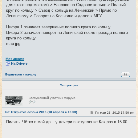
для этого под мостом) > Направо на Садовое кольцо > Полный
круг по кольцу > Съезд с кольца на Ленинский > Прямо по
Ленинскому > Поворот на Косыгина и далее к МГУ.
Цифра 1 означает завершение полного круга по кольцу
Цифра 2 означает поворот на Ленинский после прохода полного
круга по кольцу
map.jpg
_________________
Моя анкета
На Drive'e
Вернуться к началу
Эксцентрик
Н
Заслуженный участник форума
е
в
с
е
Re: Открытие сезона 2015 (18 апреля с 15:00)
С
Пн мар 23, 2015 17:50 pm
#2
т
о
и
о
Пилять. Чётко в мой др + у дочери выступление Как раз в 15.00.
б
щ
е
н