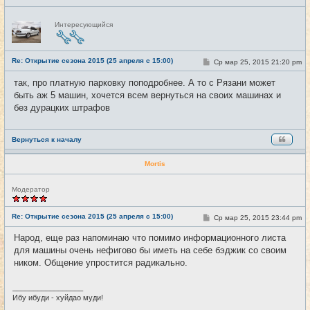
Н
Интересующийся
е
в
с
е
Re: Открытие сезона 2015 (25 апреля с 15:00)
т
С
Ср мар 25, 2015 21:20 pm
#15
и
о
о
так, про платную парковку поподробнее. А то с Рязани может
б
быть аж 5 машин, хочется всем вернуться на своих машинах и
щ
е
без дурацких штрафов
н
и
е
Вернуться к началу
Mortis
Н
Модератор
е
в
с
Re: Открытие сезона 2015 (25 апреля с 15:00)
С
Ср мар 25, 2015 23:44 pm
#16
е
о
т
о
Народ, еще раз напоминаю что помимо информационного листа
и
б
для машины очень нефигово бы иметь на себе бэджик со своим
щ
е
ником. Общение упростится радикально.
н
и
е
_________________
Ибу ибуди - хуйдао муди!