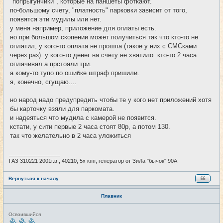
"попрыгунчики", которые на паншеты фоткают.
по-большому счету, "платность" парковки зависит от того,
появятся эти мудилы или нет.
у меня например, приложение для оплаты есть.
но при большом скопении может получиться так что кто-то не
оплатил, у кого-то оплата не прошла (такое у них с СМСками
через раз). у кого-то денег на счету не хватило. кто-то 2 часа
оплачивал а прстояли три.
а кому-то тупо по ошибке штраф пришили.
я, конечно, сгущаю....
но народ надо предупредить чтобы те у кого нет приложений хотя
бы карточку взяли для паркомата.
и надеяться что мудила с камерой не появится.
кстати, у сити первые 2 часа стоят 80р, а потом 130.
так что желательно в 2 часа уложиться
_________________
ГАЗ 310221 2001г.в., 40210, 5х кпп, генератор от ЗиЛа "бычок" 90А
Вернуться к началу
Плавник
Н
Освоившийся
е