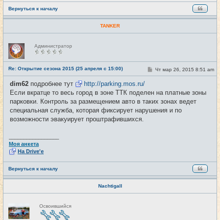
Вернуться к началу
TANKER
Н
Администратор
е
в
с
е
Re: Открытие сезона 2015 (25 апреля с 15:00)
С
Чт мар 26, 2015 8:51 am
#17
т
о
и
о
dim62
подробнее тут
http://parking.mos.ru/
б
Если вкратце то весь город в зоне ТТК поделен на платные зоны
щ
е
парковки. Контроль за размещением авто в таких зонах ведет
н
специальная служба, которая фиксирует нарушения и по
и
е
возможности эвакуирует проштрафившихся.
_________________
Моя анкета
На Drive'e
Вернуться к началу
Nachtigall
Н
Освоившийся
е
в