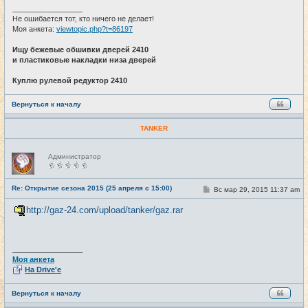
_________________
Не ошибается тот, кто ничего не делает!
Моя анкета:
viewtopic.php?t=86197
Ищу бежевые обшивки дверей 2410
и пластиковые накладки низа дверей
Куплю рулевой редуктор 2410
Вернуться к началу
TANKER
Н
Администратор
е
в
с
е
Re: Открытие сезона 2015 (25 апреля с 15:00)
С
Вс мар 29, 2015 11:37 am
#23
т
о
и
о
http://gaz-24.com/upload/tanker/gaz.rar
б
щ
е
н
и
_________________
е
Моя анкета
На Drive'e
Вернуться к началу