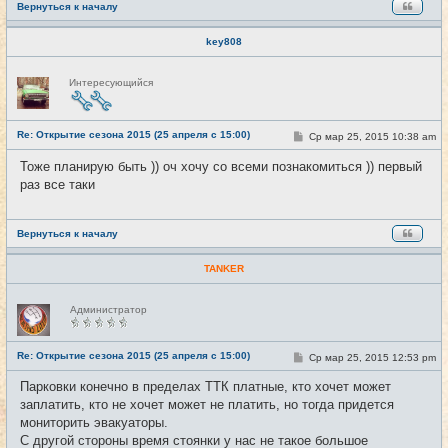
Вернуться к началу
key808
Н
Интересующийся
е
в
с
е
Re: Открытие сезона 2015 (25 апреля с 15:00)
т
С
Ср мар 25, 2015 10:38 am
#10
и
о
о
Тоже планирую быть )) оч хочу со всеми познакомиться )) первый
б
раз все таки
щ
е
н
и
е
Вернуться к началу
TANKER
Н
Администратор
е
в
с
е
Re: Открытие сезона 2015 (25 апреля с 15:00)
С
Ср мар 25, 2015 12:53 pm
#11
т
о
и
о
Парковки конечно в пределах ТТК платные, кто хочет может
б
заплатить, кто не хочет может не платить, но тогда придется
щ
е
мониторить эвакуаторы.
н
С другой стороны время стоянки у нас не такое большое
и