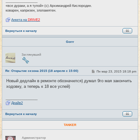
и
_________________
е
«все дураки, а я тупой» (с) Архимандрей Кислородин.
коварен, капризен, злопамятен.
Анкета на
DRIVE2
Вернуться к началу
Gorrr
Н
Заглянувший
е
в
с
е
Re: Открытие сезона 2015 (18 апреля с 15:00)
т
С
Пн мар 23, 2015 18:18 pm
#3
и
о
о
Новый дедлайн в ремонте обозначился) думал 9го мая закончить
б
ходовку, а теперь к 18 все успей)
щ
е
н
и
_________________
е
Драйв2
Вернуться к началу
TANKER
Н
Администратор
е