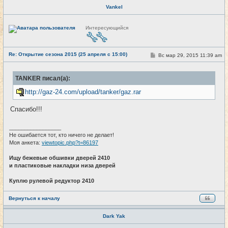
Vankel
Н
Интересующийся
е
в
с
е
Re: Открытие сезона 2015 (25 апреля с 15:00)
т
С
Вс мар 29, 2015 11:39 am
#24
и
о
о
б
TANKER писал(а):
щ
е
http://gaz-24.com/upload/tanker/gaz.rar
н
и
е
Спасибо!!!
_________________
Не ошибается тот, кто ничего не делает!
Моя анкета:
viewtopic.php?t=86197
Ищу бежевые обшивки дверей 2410
и пластиковые накладки низа дверей
Куплю рулевой редуктор 2410
Вернуться к началу
Dark Yak