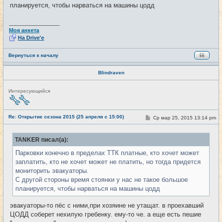
е
планируется, чтобы нарваться на машины цодд
_________________
Моя анкета
На Drive'e
Вернуться к началу
Blindraven
Н
Интересующийся
е
в
с
е
Re: Открытие сезона 2015 (25 апреля с 15:00)
С
Ср мар 25, 2015 13:14 pm
#12
т
о
и
о
б
TANKER писал(а):
щ
е
Парковки конечно в пределах ТТК платные, кто хочет может
н
и
заплатить, кто не хочет может не платить, но тогда придется
е
мониторить эвакуаторы.
С другой стороны время стоянки у нас не такое большое
планируется, чтобы нарваться на машины цодд
эвакуаторы-то пёс с ними,при хозяине не утащат. в проехавший
ЦОДД соберет нехилую гребенку. ему-то че. а еще есть пешие