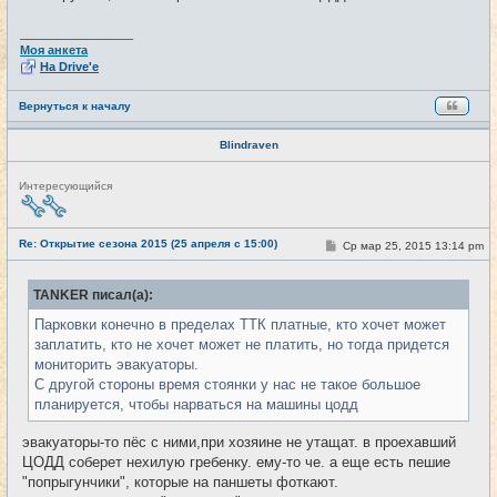
_________________
Моя анкета
На Drive'e
Вернуться к началу
Blindraven
Н
Интересующийся
е
в
с
е
Re: Открытие сезона 2015 (25 апреля с 15:00)
С
Ср мар 25, 2015 13:14 pm
#12
т
о
и
о
б
TANKER писал(а):
щ
е
Парковки конечно в пределах ТТК платные, кто хочет может
н
и
заплатить, кто не хочет может не платить, но тогда придется
е
мониторить эвакуаторы.
С другой стороны время стоянки у нас не такое большое
планируется, чтобы нарваться на машины цодд
эвакуаторы-то пёс с ними,при хозяине не утащат. в проехавший
ЦОДД соберет нехилую гребенку. ему-то че. а еще есть пешие
"попрыгунчики", которые на паншеты фоткают.