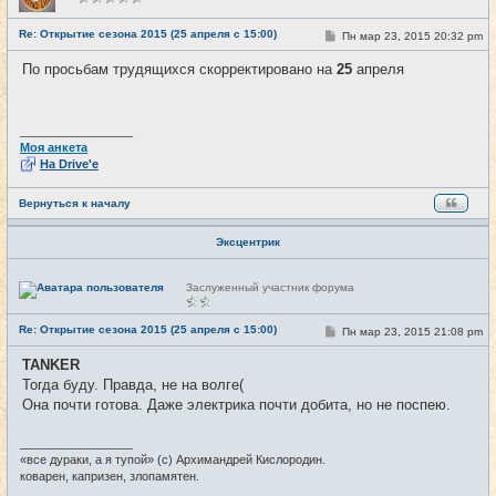
в
с
е
Re: Открытие сезона 2015 (25 апреля с 15:00)
С
Пн мар 23, 2015 20:32 pm
#4
т
о
и
о
По просьбам трудящихся скорректировано на
25
апреля
б
щ
е
н
и
_________________
е
Моя анкета
На Drive'e
Вернуться к началу
Эксцентрик
Н
Заслуженный участник форума
е
в
с
Re: Открытие сезона 2015 (25 апреля с 15:00)
С
Пн мар 23, 2015 21:08 pm
#5
е
о
т
о
и
TANKER
б
Тогда буду. Правда, не на волге(
щ
е
Она почти готова. Даже электрика почти добита, но не поспею.
н
и
е
_________________
«все дураки, а я тупой» (с) Архимандрей Кислородин.
коварен, капризен, злопамятен.