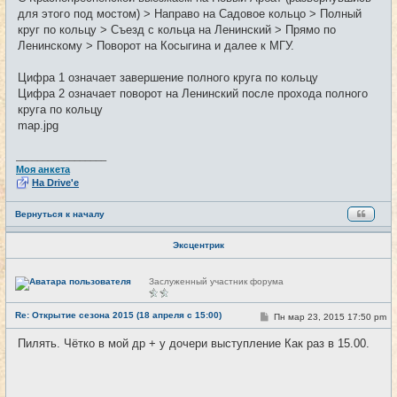
для этого под мостом) > Направо на Садовое кольцо > Полный
круг по кольцу > Съезд с кольца на Ленинский > Прямо по
Ленинскому > Поворот на Косыгина и далее к МГУ.
Цифра 1 означает завершение полного круга по кольцу
Цифра 2 означает поворот на Ленинский после прохода полного
круга по кольцу
map.jpg
_________________
Моя анкета
На Drive'e
Вернуться к началу
Эксцентрик
Н
Заслуженный участник форума
е
в
с
Re: Открытие сезона 2015 (18 апреля с 15:00)
С
Пн мар 23, 2015 17:50 pm
#2
е
о
т
о
и
Пилять. Чётко в мой др + у дочери выступление Как раз в 15.00.
б
щ
е
н
и
_________________