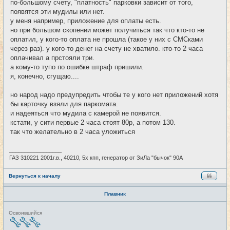
по-большому счету, "платность" парковки зависит от того,
появятся эти мудилы или нет.
у меня например, приложение для оплаты есть.
но при большом скопении может получиться так что кто-то не
оплатил, у кого-то оплата не прошла (такое у них с СМСками
через раз). у кого-то денег на счету не хватило. кто-то 2 часа
оплачивал а прстояли три.
а кому-то тупо по ошибке штраф пришили.
я, конечно, сгущаю....
но народ надо предупредить чтобы те у кого нет приложений хотя
бы карточку взяли для паркомата.
и надеяться что мудила с камерой не появится.
кстати, у сити первые 2 часа стоят 80р, а потом 130.
так что желательно в 2 часа уложиться
_________________
ГАЗ 310221 2001г.в., 40210, 5х кпп, генератор от ЗиЛа "бычок" 90А
Вернуться к началу
Плавник
Н
Освоившийся
е
в
с