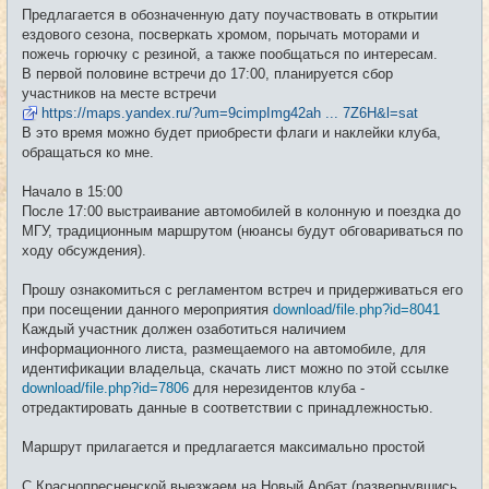
е
Предлагается в обозначенную дату поучаствовать в открытии
н
и
ездового сезона, посверкать хромом, порычать моторами и
е
пожечь горючку с резиной, а также пообщаться по интересам.
В первой половине встречи до 17:00, планируется сбор
участников на месте встречи
https://maps.yandex.ru/?um=9cimpImg42ah ... 7Z6H&l=sat
В это время можно будет приобрести флаги и наклейки клуба,
обращаться ко мне.
Начало в 15:00
После 17:00 выстраивание автомобилей в колонную и поездка до
МГУ, традиционным маршрутом (нюансы будут обговариваться по
ходу обсуждения).
Прошу ознакомиться с регламентом встреч и придерживаться его
при посещении данного мероприятия
download/file.php?id=8041
Каждый участник должен озаботиться наличием
информационного листа, размещаемого на автомобиле, для
идентификации владельца, скачать лист можно по этой ссылке
download/file.php?id=7806
для нерезидентов клуба -
отредактировать данные в соответствии с принадлежностью.
Маршрут прилагается и предлагается максимально простой
С Краснопресненской выезжаем на Новый Арбат (развернувшись