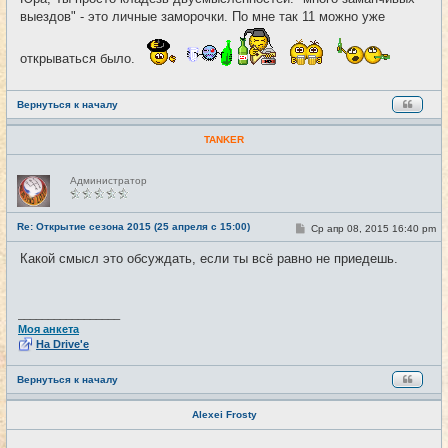
б
выездов" - это личные заморочки. По мне так 11 можно уже
щ
е
н
и
открываться было.
е
Вернуться к началу
TANKER
Н
Администратор
е
в
с
е
Re: Открытие сезона 2015 (25 апреля с 15:00)
С
Ср апр 08, 2015 16:40 pm
#29
т
о
и
о
Какой смысл это обсуждать, если ты всё равно не приедешь.
б
щ
е
н
и
_________________
е
Моя анкета
На Drive'e
Вернуться к началу
Alexei Frosty