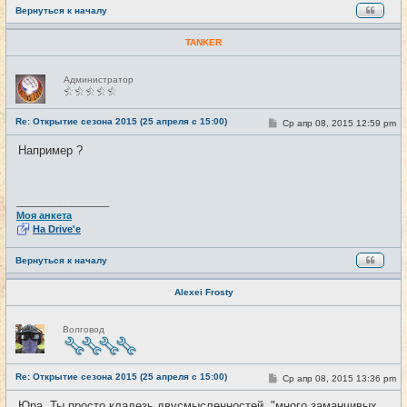
Вернуться к началу
TANKER
Н
Администратор
е
в
с
е
Re: Открытие сезона 2015 (25 апреля с 15:00)
С
Ср апр 08, 2015 12:59 pm
#27
т
о
и
о
Например ?
б
щ
е
н
и
_________________
е
Моя анкета
На Drive'e
Вернуться к началу
Alexei Frosty
Н
Волговод
е
в
с
е
Re: Открытие сезона 2015 (25 апреля с 15:00)
т
С
Ср апр 08, 2015 13:36 pm
#28
и
о
о
Юра, Ты просто кладезь двусмысленностей. "много заманчивых