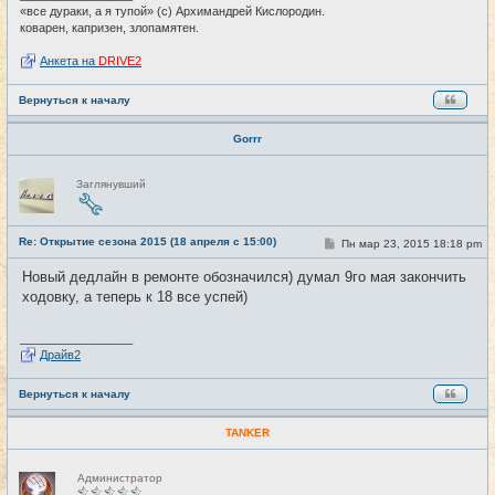
е
«все дураки, а я тупой» (с) Архимандрей Кислородин.
коварен, капризен, злопамятен.
Анкета на
DRIVE2
Вернуться к началу
Gorrr
Н
Заглянувший
е
в
с
е
Re: Открытие сезона 2015 (18 апреля с 15:00)
т
С
Пн мар 23, 2015 18:18 pm
#3
и
о
о
Новый дедлайн в ремонте обозначился) думал 9го мая закончить
б
ходовку, а теперь к 18 все успей)
щ
е
н
и
_________________
е
Драйв2
Вернуться к началу
TANKER
Н
Администратор
е