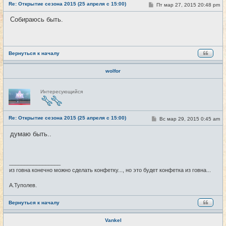
Re: Открытие сезона 2015 (25 апреля с 15:00)
т
С
Пт мар 27, 2015 20:48 pm
#18
и
о
о
Собираюсь быть.
б
щ
е
н
и
е
Вернуться к началу
wolfor
Н
Интересующийся
е
в
с
е
Re: Открытие сезона 2015 (25 апреля с 15:00)
т
С
Вс мар 29, 2015 0:45 am
#19
и
о
о
думаю быть..
б
щ
е
н
и
_________________
е
из говна конечно можно сделать конфетку..., но это будет конфетка из говна...
А.Туполев.
Вернуться к началу
Vankel