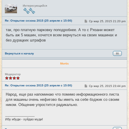
Н
Интересующийся
е
в
с
е
Re: Открытие сезона 2015 (25 апреля с 15:00)
т
С
Ср мар 25, 2015 21:20 pm
#15
и
о
о
так, про платную парковку поподробнее. А то с Рязани может
б
быть аж 5 машин, хочется всем вернуться на своих машинах и
щ
е
без дурацких штрафов
н
и
е
Вернуться к началу
Mortis
Н
Модератор
е
в
с
Re: Открытие сезона 2015 (25 апреля с 15:00)
С
Ср мар 25, 2015 23:44 pm
#16
е
о
т
о
Народ, еще раз напоминаю что помимо информационного листа
и
б
для машины очень нефигово бы иметь на себе бэджик со своим
щ
е
ником. Общение упростится радикально.
н
и
е
_________________
Ибу ибуди - хуйдао муди!