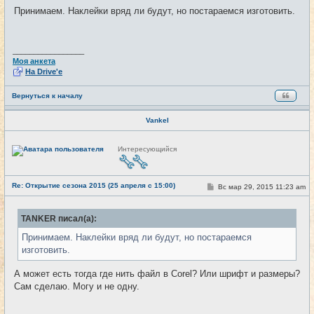
и
о
Принимаем. Наклейки вряд ли будут, но постараемся изготовить.
б
щ
е
н
и
_________________
е
Моя анкета
На Drive'e
Вернуться к началу
Vankel
Н
Интересующийся
е
в
с
е
Re: Открытие сезона 2015 (25 апреля с 15:00)
т
С
Вс мар 29, 2015 11:23 am
#22
и
о
о
б
TANKER писал(а):
щ
е
Принимаем. Наклейки вряд ли будут, но постараемся
н
и
изготовить.
е
А может есть тогда где нить файл в Corel? Или шрифт и размеры?
Сам сделаю. Могу и не одну.
_________________