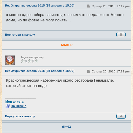
е
Re: Открытие сезона 2015 (25 апреля с 15:00)
С
Ср мар 25, 2015 17:17 pm
#13
т
о
и
о
а можно адрес сбора написать, я понял что не далеко от Белого
б
дома, но по фотке не могу понять...
щ
е
н
и
е
Вернуться к началу
TANKER
Н
Администратор
е
в
с
е
Re: Открытие сезона 2015 (25 апреля с 15:00)
С
Ср мар 25, 2015 17:38 pm
#14
т
о
и
о
Краснопреснеская набережная около ресторана Генацвале,
б
который стоит на воде.
щ
е
н
и
_________________
е
Моя анкета
На Drive'e
Вернуться к началу
dim62