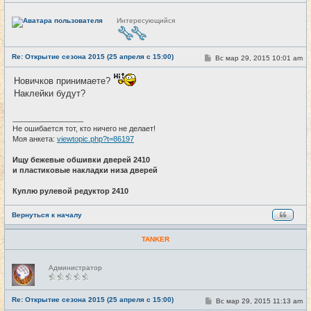
Н
Интересующийся
е
в
с
е
Re: Открытие сезона 2015 (25 апреля с 15:00)
т
С
Вс мар 29, 2015 10:01 am
#20
и
о
о
Новичков принимаете?
б
щ
Наклейки будут?
е
н
и
_________________
е
Не ошибается тот, кто ничего не делает!
Моя анкета:
viewtopic.php?t=86197
Ищу бежевые обшивки дверей 2410
и пластиковые накладки низа дверей
Куплю рулевой редуктор 2410
Вернуться к началу
TANKER
Н
Администратор
е
в
с
е
Re: Открытие сезона 2015 (25 апреля с 15:00)
С
Вс мар 29, 2015 11:13 am
#21
т
о