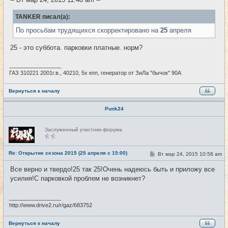
н
и
е
TANKER писал(а):
По просьбам трудящихся скорректировано на
25
апреля
25 - это суббота. парковки платные. норм?
_________________
ГАЗ 310221 2001г.в., 40210, 5х кпп, генератор от ЗиЛа "бычок" 90А
Вернуться к началу
Punk24
Н
Заслуженный участник форума
е
в
с
е
Re: Открытие сезона 2015 (25 апреля с 15:00)
С
Вт мар 24, 2015 10:58 am
#9
т
о
и
о
Все верно и твердо!25 так 25!Очень надеюсь быть и приложу все
б
усилия!С парковкой проблем не возникнет?
щ
е
н
и
_________________
е
http://www.drive2.ru/r/gaz/683752
Вернуться к началу