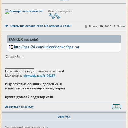
Н
Интересующийся
е
в
с
е
Re: Открытие сезона 2015 (25 апреля с 15:00)
т
С
Вс мар 29, 2015 11:39 am
#24
и
о
о
б
TANKER писал(а):
щ
е
http://gaz-24.com/upload/tanker/gaz.rar
н
и
е
Спасибо!!!
_________________
Не ошибается тот, кто ничего не делает!
Моя анкета:
viewtopic.php?t=86197
Ищу бежевые обшивки дверей 2410
и пластиковые накладки низа дверей
Куплю рулевой редуктор 2410
Вернуться к началу
Dark Yak
Н
Заслуженный участник форума