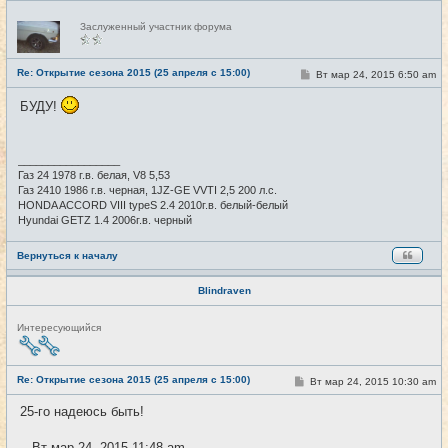
Н
Заслуженный участник форума
е
в
с
е
Re: Открытие сезона 2015 (25 апреля с 15:00)
С
Вт мар 24, 2015 6:50 am
#7
т
о
и
о
БУДУ!
б
щ
е
н
и
_________________
е
Газ 24 1978 г.в. белая, V8 5,53
Газ 2410 1986 г.в. черная, 1JZ-GE VVTI 2,5 200 л.с.
HONDA ACCORD VIII typeS 2.4 2010г.в. белый-белый
Hyundai GETZ 1.4 2006г.в. черный
Вернуться к началу
Blindraven
Н
Интересующийся
е
в
с
е
Re: Открытие сезона 2015 (25 апреля с 15:00)
С
Вт мар 24, 2015 10:30 am
#8
т
о
и
о
25-го надеюсь быть!
б
щ
е
-- Вт мар 24, 2015 11:48 am --