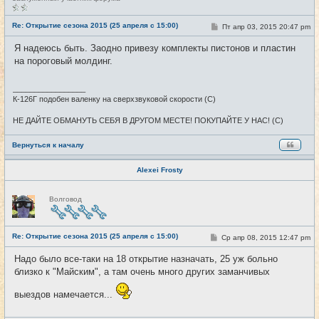
е
в
с
Re: Открытие сезона 2015 (25 апреля с 15:00)
С
Пт апр 03, 2015 20:47 pm
#25
е
о
т
о
Я надеюсь быть. Заодно привезу комплекты пистонов и пластин
и
б
на пороговый молдинг.
щ
е
н
и
_________________
е
К-126Г подобен валенку на сверхзвуковой скорости (С)
НЕ ДАЙТЕ ОБМАНУТЬ СЕБЯ В ДРУГОМ МЕСТЕ! ПОКУПАЙТЕ У НАС! (С)
Вернуться к началу
Alexei Frosty
Н
Волговод
е
в
с
е
Re: Открытие сезона 2015 (25 апреля с 15:00)
т
С
Ср апр 08, 2015 12:47 pm
#26
и
о
о
Надо было все-таки на 18 открытие назначать, 25 уж больно
б
близко к "Майским", а там очень много других заманчивых
щ
е
н
выездов намечается...
и
е