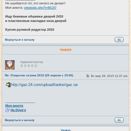
Не ошибается тот, кто ничего не делает!
Моя анкета:
viewtopic.php?t=86197
Ищу бежевые обшивки дверей 2410
и пластиковые накладки низа дверей
Куплю рулевой редуктор 2410
Вернуться к началу
TANKER
Н
Администратор
е
в
с
е
Re: Открытие сезона 2015 (25 апреля с 15:00)
С
Вс мар 29, 2015 11:37 am
#23
т
о
и
о
http://gaz-24.com/upload/tanker/gaz.rar
б
щ
е
н
и
_________________
е
Моя анкета
На Drive'e
Вернуться к началу
Vankel