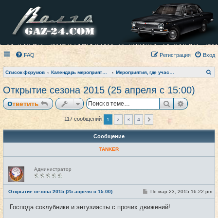
FAQ
Регистрация
Вход
П
Список форумов
Календарь мероприятий на текущий год
Мероприятия, где участвовал клуб (фото-архив)
о
и
Открытие сезона 2015 (25 апреля с 15:00)
с
к
Поиск
Расширен
Ответить
1
2
3
4
117 сообщений
След.
Сообщение
TANKER
Н
Администратор
е
в
с
е
С
Открытие сезона 2015 (25 апреля с 15:00)
Пн мар 23, 2015 16:22 pm
#1
т
о
и
о
Господа соклубники и энтузиасты с прочих движений!
б
щ