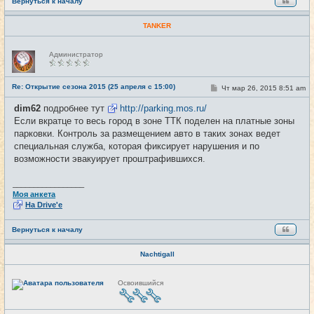
Вернуться к началу
TANKER
Н
Администратор
е
в
с
е
Re: Открытие сезона 2015 (25 апреля с 15:00)
С
Чт мар 26, 2015 8:51 am
#17
т
о
и
о
dim62
подробнее тут
http://parking.mos.ru/
б
Если вкратце то весь город в зоне ТТК поделен на платные зоны
щ
е
парковки. Контроль за размещением авто в таких зонах ведет
н
специальная служба, которая фиксирует нарушения и по
и
е
возможности эвакуирует проштрафившихся.
_________________
Моя анкета
На Drive'e
Вернуться к началу
Nachtigall
Н
Освоившийся
е
в
с
е