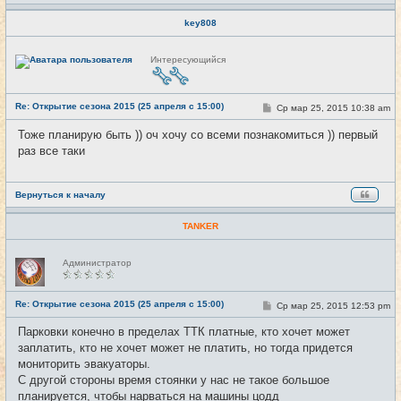
key808
Н
Интересующийся
е
в
с
е
Re: Открытие сезона 2015 (25 апреля с 15:00)
т
С
Ср мар 25, 2015 10:38 am
#10
и
о
о
Тоже планирую быть )) оч хочу со всеми познакомиться )) первый
б
раз все таки
щ
е
н
и
е
Вернуться к началу
TANKER
Н
Администратор
е
в
с
е
Re: Открытие сезона 2015 (25 апреля с 15:00)
С
Ср мар 25, 2015 12:53 pm
#11
т
о
и
о
Парковки конечно в пределах ТТК платные, кто хочет может
б
заплатить, кто не хочет может не платить, но тогда придется
щ
е
мониторить эвакуаторы.
н
С другой стороны время стоянки у нас не такое большое
и
е
планируется, чтобы нарваться на машины цодд