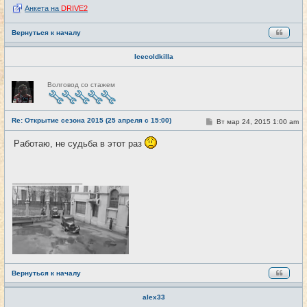
Анкета на
DRIVE2
Вернуться к началу
Icecoldkilla
Н
Волговод со стажем
е
в
с
е
Re: Открытие сезона 2015 (25 апреля с 15:00)
т
С
Вт мар 24, 2015 1:00 am
#6
и
о
о
Работаю, не судьба в этот раз
б
щ
е
н
и
_________________
е
Вернуться к началу
alex33