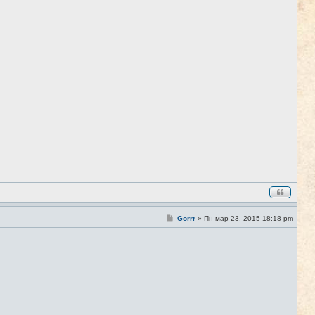
о
б
щ
е
н
и
е
С
Gorrr
»
Пн мар 23, 2015 18:18 pm
#3
о
о
б
щ
е
н
и
е