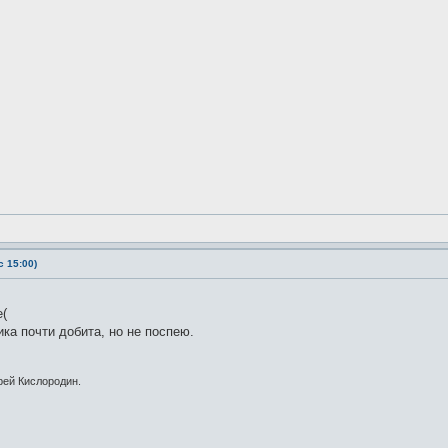
 15:00)
е(
ика почти добита, но не поспею.
рей Кислородин.