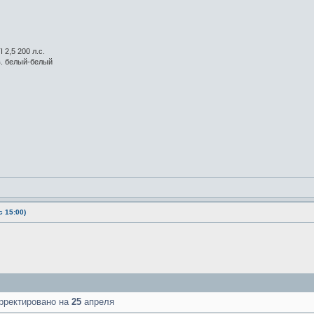
 2,5 200 л.с.
в. белый-белый
 15:00)
рректировано на
25
апреля