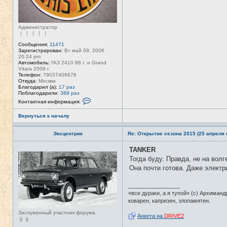
Администратор
Сообщения:
11471
Зарегистрирован:
Вт май 09, 2006
20:24 pm
Автомобиль:
ГАЗ 2410 88 г. и Grand
Vitara 2009 г.
Телефон:
79037406676
Откуда:
Москва
Благодарил (а):
17 раз
Поблагодарили:
389 раз
К
Контактная информация:
о
н
Вернуться к началу
т
а
к
Эксцентрик
Re: Открытие сезона 2015 (25 апреля с
т
н
а
TANKER
Н
я
е
Тогда буду. Правда, не на волг
и
в
н
Она почти готова. Даже электр
с
ф
е
о
т
р
_________________
и
м
«все дураки, а я тупой» (с) Архиманд
а
коварен, капризен, злопамятен.
ц
и
Заслуженный участник форума
я
Анкета на
DRIVE2
п
о