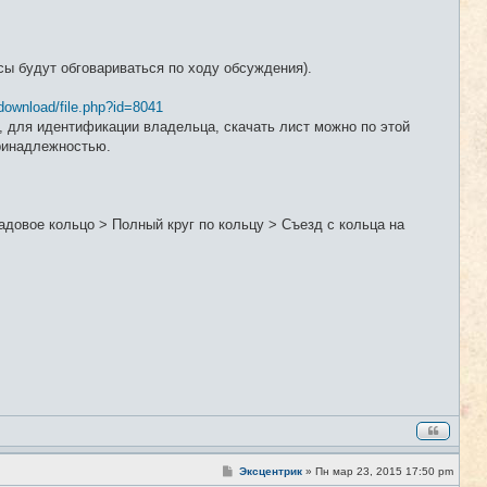
ы будут обговариваться по ходу обсуждения).
download/file.php?id=8041
 для идентификации владельца, скачать лист можно по этой
принадлежностью.
довое кольцо > Полный круг по кольцу > Съезд с кольца на
С
Эксцентрик
»
Пн мар 23, 2015 17:50 pm
#2
о