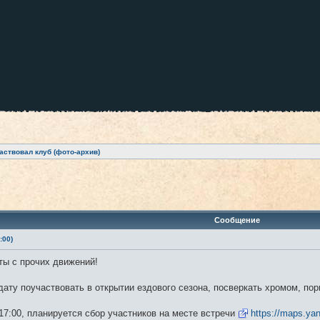
аствовал клуб (фото-архив)
ренный поиск
Сообщение
:00)
ты с прочих движений!
ату поучаствовать в открытии ездового сезона, посверкать хромом, пор
17:00, планируется сбор участников на месте встречи
https://maps.ya