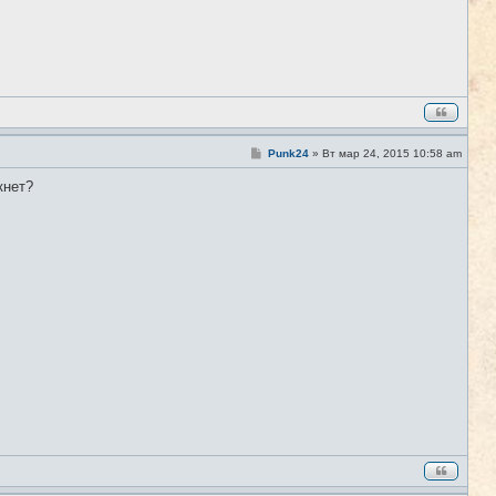
С
Punk24
»
Вт мар 24, 2015 10:58 am
#9
о
о
кнет?
б
щ
е
н
и
е