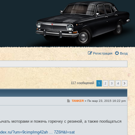
Регистрация
Вход
1
2
3
4
117 сообщений
След.
С
TANKER
»
Пн мар 23, 2015 16:22 pm
#1
о
о
б
щ
е
ычать моторами и пожечь горючку с резиной, а также пообщаться
н
и
е
ndex.ru/?um=9cimpImg42ah ... 7Z6H&l=sat