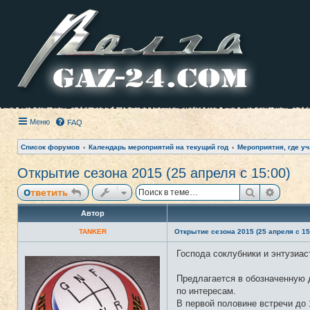
Меню
FAQ
Список форумов
Календарь мероприятий на текущий год
Мероприятия, где уч
Открытие сезона 2015 (25 апреля с 15:00)
Поиск
Расши
Ответить
Автор
TANKER
Открытие сезона 2015 (25 апреля с 15
Господа соклубники и энтузиас
Н
е
в
Предлагается в обозначенную д
с
е
по интересам.
т
В первой половине встречи до 
и