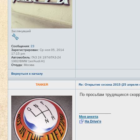
Заглянувший
Сообщения:
23
Зарегистрирован:
Ср ноя 05, 2014
17:15 pm
Автомобиль:
ГАЗ 24 1974/ГАЗ-24
1982/BMW 1er/Audi A1
Откуда:
Москва
Вернуться к началу
TANKER
Re: Открытие сезона 2015 (25 апреля с
По просьбам трудящихся скор
Н
е
в
с
е
_________________
т
Моя анкета
и
На Drive'e