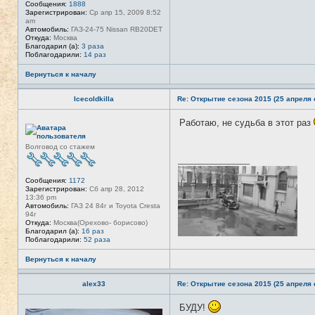
Сообщения:
1888
л
Зарегистрирован:
Ср апр 15, 2009 8:52
ь
am
з
Автомобиль:
ГАЗ-24-75 Nissan RB20DET
о
Откуда:
Москва
в
Благодарил (а):
3 раза
а
Поблагодарили:
14 раз
т
е
Вернуться к началу
л
я
T
Icecoldkilla
Re: Открытие сезона 2015 (25 апреля с
A
N
K
Работаю, не судьба в этот раз
Н
E
е
R
в
Волговод со стажем
с
е
_________________
т
и
Сообщения:
1172
Зарегистрирован:
Сб апр 28, 2012
13:36 pm
Автомобиль:
ГАЗ 24 84г и Toyota Cresta
94г
Откуда:
Москва(Орехово- борисово)
Благодарил (а):
16 раз
Поблагодарили:
52 раза
Вернуться к началу
alex33
Re: Открытие сезона 2015 (25 апреля с
БУДУ!
Н