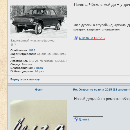
а
Пилять. Чётко в мой др + у доч
ц
Н
и
е
я
в
п
с
о
е
_________________
л
т
«все дураки, а я тупой» (с) Архиманд
ь
и
з
коварен, капризен, злопамятен.
о
в
Анкета на
DRIVE2
а
Заслуженный участник форума
т
е
л
Сообщения:
1888
я
Зарегистрирован:
Ср апр 15, 2009 8:52
T
am
A
Автомобиль:
ГАЗ-24-75 Nissan RB20DET
N
Откуда:
Москва
K
Благодарил (а):
3 раза
E
Поблагодарили:
14 раз
R
Вернуться к началу
Gorrr
Re: Открытие сезона 2015 (18 апреля с
Новый дедлайн в ремонте обозн
Н
е
в
с
е
_________________
т
Драйв2
и