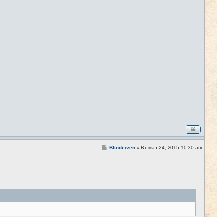
щ
е
н
и
е
С
Blindraven
»
Вт мар 24, 2015 10:30 am
#8
о
о
б
щ
е
н
и
е