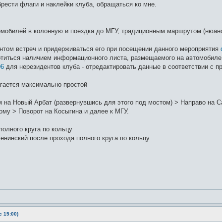
рести флаги и наклейки клуба, обращаться ко мне.
омобилей в колонную и поездка до МГУ, традиционным маршрутом (нюанс
нтом встреч и придерживаться его при посещении данного мероприятия
титься наличием информационного листа, размещаемого на автомобиле,
06
для нерезидентов клуба - отредактировать данные в соответствии с 
гается максимально простой
 на Новый Арбат (развернувшись для этого под мостом) > Направо на Са
ому > Поворот на Косыгина и далее к МГУ.
олного круга по кольцу
енинский после прохода полного круга по кольцу
 15:00)