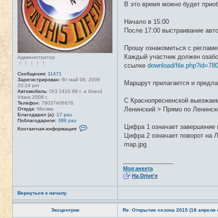
В это время можно будет приоб
Начало в 15:00
После 17:00 выстраивание авт
Прошу ознакомиться с регламе
Каждый участник должен озабо
Администратор
ссылке
download/file.php?id=78
Сообщения:
11471
Зарегистрирован:
Вт май 09, 2006
Маршрут прилагается и предла
20:24 pm
Автомобиль:
ГАЗ 2410 88 г. и Grand
Vitara 2009 г.
С Краснопресненской выезжаем
Телефон:
79037406676
Ленинский > Прямо по Ленинск
Откуда:
Москва
Благодарил (а):
17 раз
Поблагодарили:
389 раз
Цифра 1 означает завершение п
К
Контактная информация:
о
Цифра 2 означает поворот на Л
н
map.jpg
т
а
к
т
_________________
н
Моя анкета
а
На Drive'e
я
и
н
Вернуться к началу
ф
о
р
Эксцентрик
Re: Открытие сезона 2015 (18 апреля с
м