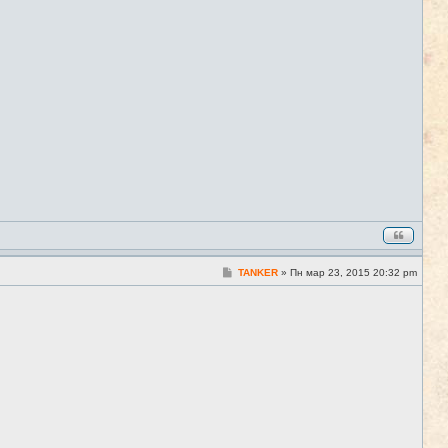
С
TANKER
»
Пн мар 23, 2015 20:32 pm
#4
о
о
б
щ
е
н
и
е