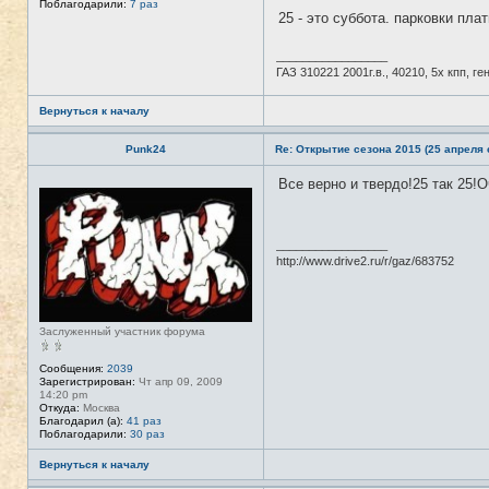
Поблагодарили:
7 раз
25 - это суббота. парковки пла
_________________
ГАЗ 310221 2001г.в., 40210, 5х кпп, г
Вернуться к началу
Punk24
Re: Открытие сезона 2015 (25 апреля с
Все верно и твердо!25 так 25!
Н
е
в
с
е
_________________
т
http://www.drive2.ru/r/gaz/683752
и
Заслуженный участник форума
Сообщения:
2039
Зарегистрирован:
Чт апр 09, 2009
14:20 pm
Откуда:
Москва
Благодарил (а):
41 раз
Поблагодарили:
30 раз
Вернуться к началу