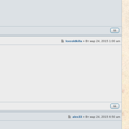
С
Icecoldkilla
»
Вт мар 24, 2015 1:00 am
#6
о
о
б
щ
е
н
и
е
С
alex33
»
Вт мар 24, 2015 6:50 am
#7
о
о
б