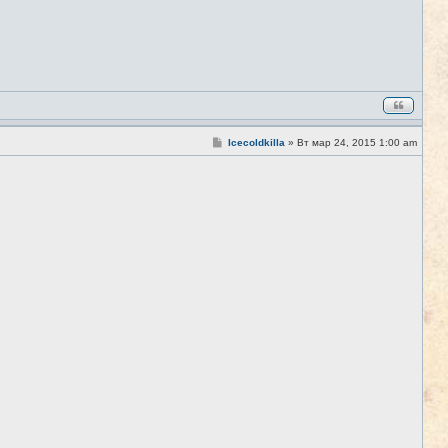
С
Icecoldkilla
»
Вт мар 24, 2015 1:00 am
#6
о
о
б
щ
е
н
и
е