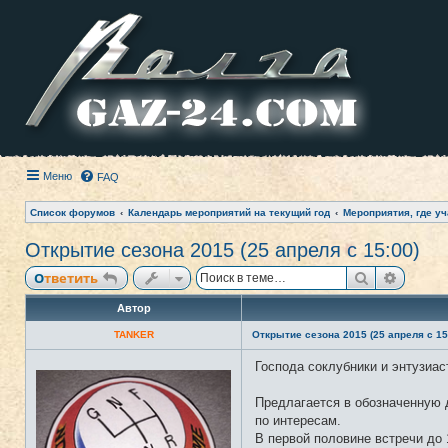
Меню
FAQ
Список форумов
Календарь мероприятий на текущий год
Мероприятия, где уч
Открытие сезона 2015 (25 апреля с 15:00)
Поиск
Расши
Ответить
Автор
TANKER
Открытие сезона 2015 (25 апреля с 15
Господа соклубники и энтузиас
Н
е
в
Предлагается в обозначенную д
с
е
по интересам.
т
В первой половине встречи до 
и