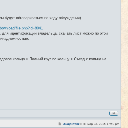
ы будут обговариваться по ходу обсуждения).
download/file.php?id=8041
 для идентификации владельца, скачать лист можно по этой
принадлежностью.
довое кольцо > Полный круг по кольцу > Съезд с кольца на
С
Эксцентрик
»
Пн мар 23, 2015 17:50 pm
#2
о