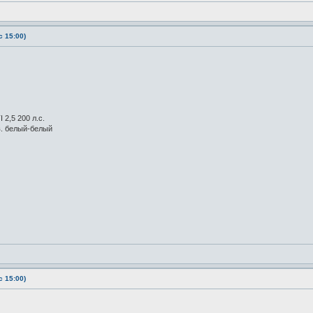
 15:00)
 2,5 200 л.с.
в. белый-белый
 15:00)