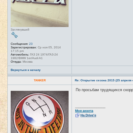
Заглянувший
Сообщения:
23
Зарегистрирован:
Ср ноя 05, 2014
17:15 pm
Автомобиль:
ГАЗ 24 1974/ГАЗ-24
1982/BMW 1er/Audi A1
Откуда:
Москва
Вернуться к началу
TANKER
Re: Открытие сезона 2015 (25 апреля с
По просьбам трудящихся скор
Н
е
в
с
е
_________________
т
Моя анкета
и
На Drive'e