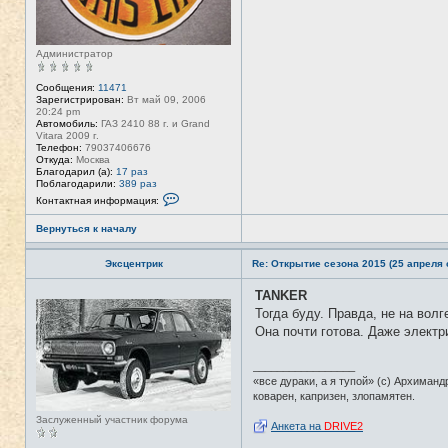
Администратор
Сообщения:
11471
Зарегистрирован:
Вт май 09, 2006
20:24 pm
Автомобиль:
ГАЗ 2410 88 г. и Grand
Vitara 2009 г.
Телефон:
79037406676
Откуда:
Москва
Благодарил (а):
17 раз
Поблагодарили:
389 раз
К
Контактная информация:
о
н
Вернуться к началу
т
а
к
Эксцентрик
Re: Открытие сезона 2015 (25 апреля с
т
н
а
TANKER
Н
я
е
Тогда буду. Правда, не на волг
и
в
н
Она почти готова. Даже электр
с
ф
е
о
т
р
_________________
и
м
«все дураки, а я тупой» (с) Архиманд
а
коварен, капризен, злопамятен.
ц
и
Заслуженный участник форума
я
Анкета на
DRIVE2
п
о