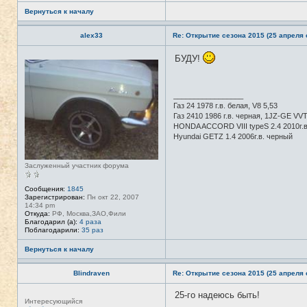
Вернуться к началу
alex33
Re: Открытие сезона 2015 (25 апреля с
БУДУ!
Н
е
в
с
е
_________________
т
Газ 24 1978 г.в. белая, V8 5,53
и
Газ 2410 1986 г.в. черная, 1JZ-GE VVTI
HONDA ACCORD VIII typeS 2.4 2010г.
Hyundai GETZ 1.4 2006г.в. черный
Заслуженный участник форума
Сообщения:
1845
Зарегистрирован:
Пн окт 22, 2007
14:34 pm
Откуда:
РФ, Москва,ЗАО,Фили
Благодарил (а):
4 раза
Поблагодарили:
35 раз
Вернуться к началу
Blindraven
Re: Открытие сезона 2015 (25 апреля с
25-го надеюсь быть!
Н
Интересующийся
е