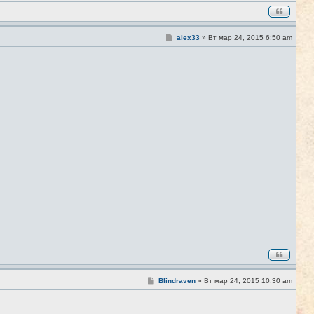
С
alex33
»
Вт мар 24, 2015 6:50 am
#7
о
о
б
щ
е
н
и
е
С
Blindraven
»
Вт мар 24, 2015 10:30 am
#8
о
о
б
щ