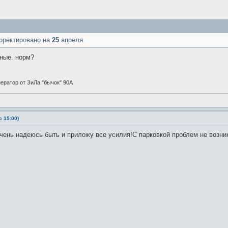
рректировано на
25
апреля
тные. норм?
енератор от ЗиЛа "бычок" 90А
 15:00)
Очень надеюсь быть и приложу все усилия!С парковкой проблем не возни