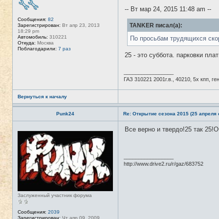
в
-- Вт мар 24, 2015 11:48 am --
с
е
Сообщения:
82
т
TANKER писал(а):
Зарегистрирован:
Вт апр 23, 2013
и
18:29 pm
Автомобиль:
310221
По просьбам трудящихся ско
Откуда:
Москва
Поблагодарили:
7 раз
25 - это суббота. парковки пла
_________________
ГАЗ 310221 2001г.в., 40210, 5х кпп, г
Вернуться к началу
Punk24
Re: Открытие сезона 2015 (25 апреля с
Все верно и твердо!25 так 25!
Н
е
в
с
е
_________________
т
http://www.drive2.ru/r/gaz/683752
и
Заслуженный участник форума
Сообщения:
2039
Зарегистрирован:
Чт апр 09, 2009