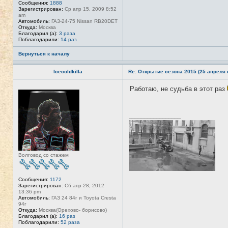
Сообщения:
1888
л
Зарегистрирован:
Ср апр 15, 2009 8:52
ь
am
з
Автомобиль:
ГАЗ-24-75 Nissan RB20DET
о
Откуда:
Москва
в
Благодарил (а):
3 раза
а
Поблагодарили:
14 раз
т
е
Вернуться к началу
л
я
T
Icecoldkilla
Re: Открытие сезона 2015 (25 апреля с
A
N
K
Работаю, не судьба в этот раз
Н
E
е
R
в
с
е
_________________
т
и
Волговод со стажем
Сообщения:
1172
Зарегистрирован:
Сб апр 28, 2012
13:36 pm
Автомобиль:
ГАЗ 24 84г и Toyota Cresta
94г
Откуда:
Москва(Орехово- борисово)
Благодарил (а):
16 раз
Поблагодарили:
52 раза