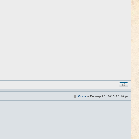
о
б
щ
е
н
и
е
С
Gorrr
»
Пн мар 23, 2015 18:18 pm
#3
о
о
б
щ
е
н
и
е