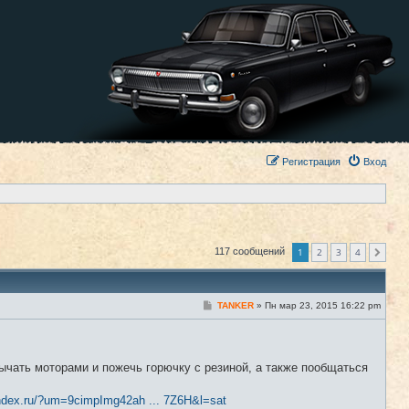
Регистрация
Вход
1
2
3
4
117 сообщений
След.
С
TANKER
»
Пн мар 23, 2015 16:22 pm
#1
о
о
б
щ
е
ычать моторами и пожечь горючку с резиной, а также пообщаться
н
и
е
ndex.ru/?um=9cimpImg42ah ... 7Z6H&l=sat