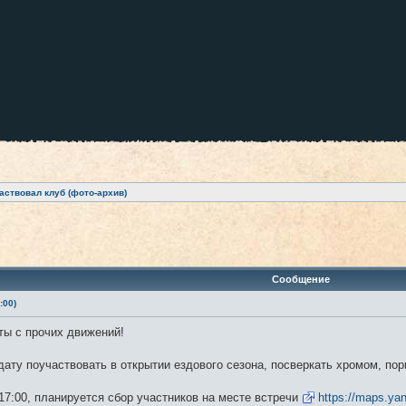
аствовал клуб (фото-архив)
ренный поиск
Сообщение
:00)
ты с прочих движений!
ату поучаствовать в открытии ездового сезона, посверкать хромом, пор
17:00, планируется сбор участников на месте встречи
https://maps.ya