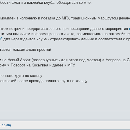
рести флаги и наклейки клуба, обращаться ко мне.
омобилей в колонную и поездка до МГУ, традиционным маршрутом (нюанс
нтом встреч и придерживаться его при посещении данного мероприятия
титься наличием информационного листа, размещаемого на автомобиле,
06
для нерезидентов клуба - отредактировать данные в соответствии с 
гается максимально простой
 на Новый Арбат (развернувшись для этого под мостом) > Направо на Са
ому > Поворот на Косыгина и далее к МГУ.
олного круга по кольцу
енинский после прохода полного круга по кольцу
 15:00)