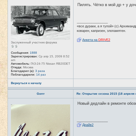
а
Пилять. Чётко в мой др + у доч
ц
Н
и
е
я
в
п
с
о
е
_________________
л
т
«все дураки, а я тупой» (с) Архиманд
ь
и
з
коварен, капризен, злопамятен.
о
в
Анкета на
DRIVE2
а
Заслуженный участник форума
т
е
л
Сообщения:
1888
я
Зарегистрирован:
Ср апр 15, 2009 8:52
T
am
A
Автомобиль:
ГАЗ-24-75 Nissan RB20DET
N
Откуда:
Москва
K
Благодарил (а):
3 раза
E
Поблагодарили:
14 раз
R
Вернуться к началу
Gorrr
Re: Открытие сезона 2015 (18 апреля с
Новый дедлайн в ремонте обозн
Н
е
в
с
е
_________________
т
Драйв2
и