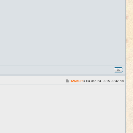
С
TANKER
»
Пн мар 23, 2015 20:32 pm
#4
о
о
б
щ
е
н
и
е