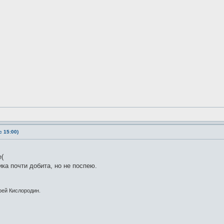
 15:00)
е(
ика почти добита, но не поспею.
рей Кислородин.