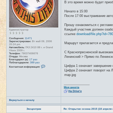
В это время можно будет приоб
Начало в 15:00
После 17:00 выстраивание авт
Прошу ознакомиться с регламе
Каждый участник должен озабо
Администратор
ссылке
download/file.php?id=78
Сообщения:
11471
Зарегистрирован:
Вт май 09, 2006
Маршрут прилагается и предла
20:24 pm
Автомобиль:
ГАЗ 2410 88 г. и Grand
Vitara 2009 г.
С Краснопресненской выезжаем
Телефон:
79037406676
Ленинский > Прямо по Ленинск
Откуда:
Москва
Благодарил (а):
17 раз
Поблагодарили:
389 раз
Цифра 1 означает завершение п
К
Контактная информация:
о
Цифра 2 означает поворот на Л
н
map.jpg
т
а
к
т
_________________
н
Моя анкета
а
На Drive'e
я
и
н
Вернуться к началу
ф
о
р
Эксцентрик
Re: Открытие сезона 2015 (18 апреля с
м