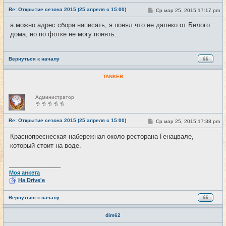
е
Re: Открытие сезона 2015 (25 апреля с 15:00)
С
Ср мар 25, 2015 17:17 pm
#13
т
о
и
о
а можно адрес сбора написать, я понял что не далеко от Белого
б
дома, но по фотке не могу понять...
щ
е
н
и
е
Вернуться к началу
TANKER
Н
Администратор
е
в
с
е
Re: Открытие сезона 2015 (25 апреля с 15:00)
С
Ср мар 25, 2015 17:38 pm
#14
т
о
и
о
Краснопреснеская набережная около ресторана Генацвале,
б
который стоит на воде.
щ
е
н
и
_________________
е
Моя анкета
На Drive'e
Вернуться к началу
dim62