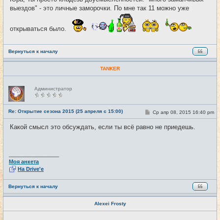
б
выездов" - это личные заморочки. По мне так 11 можно уже
щ
е
н
и
открываться было.
е
Вернуться к началу
TANKER
Н
Администратор
е
в
с
е
Re: Открытие сезона 2015 (25 апреля с 15:00)
С
Ср апр 08, 2015 16:40 pm
#29
т
о
и
о
Какой смысл это обсуждать, если ты всё равно не приедешь.
б
щ
е
н
и
_________________
е
Моя анкета
На Drive'e
Вернуться к началу
Alexei Frosty