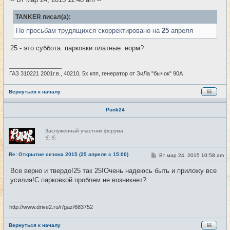
н
и
е
TANKER писал(а):
По просьбам трудящихся скорректировано на
25
апреля
25 - это суббота. парковки платные. норм?
_________________
ГАЗ 310221 2001г.в., 40210, 5х кпп, генератор от ЗиЛа "бычок" 90А
Вернуться к началу
Punk24
Н
Заслуженный участник форума
е
в
с
е
Re: Открытие сезона 2015 (25 апреля с 15:00)
С
Вт мар 24, 2015 10:58 am
#9
т
о
и
о
Все верно и твердо!25 так 25!Очень надеюсь быть и приложу все
б
усилия!С парковкой проблем не возникнет?
щ
е
н
и
_________________
е
http://www.drive2.ru/r/gaz/683752
Вернуться к началу