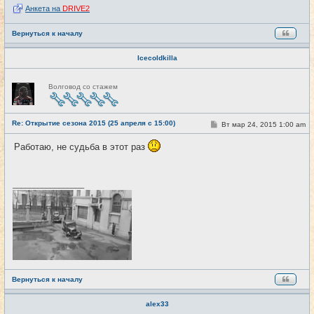
Анкета на
DRIVE2
Вернуться к началу
Icecoldkilla
Н
Волговод со стажем
е
в
с
е
Re: Открытие сезона 2015 (25 апреля с 15:00)
т
С
Вт мар 24, 2015 1:00 am
#6
и
о
о
Работаю, не судьба в этот раз
б
щ
е
н
и
_________________
е
Вернуться к началу
alex33