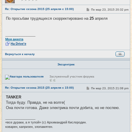
в
с
е
Re: Открытие сезона 2015 (25 апреля с 15:00)
С
Пн мар 23, 2015 20:32 pm
#4
т
о
и
о
По просьбам трудящихся скорректировано на
25
апреля
б
щ
е
н
и
_________________
е
Моя анкета
На Drive'e
Вернуться к началу
Эксцентрик
Н
Заслуженный участник форума
е
в
с
Re: Открытие сезона 2015 (25 апреля с 15:00)
С
Пн мар 23, 2015 21:08 pm
#5
е
о
т
о
и
TANKER
б
Тогда буду. Правда, не на волге(
щ
е
Она почти готова. Даже электрика почти добита, но не поспею.
н
и
е
_________________
«все дураки, а я тупой» (с) Архимандрей Кислородин.
коварен, капризен, злопамятен.