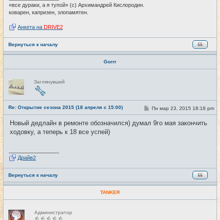
е
«все дураки, а я тупой» (с) Архимандрей Кислородин.
коварен, капризен, злопамятен.
Анкета на
DRIVE2
Вернуться к началу
Gorrr
Н
Заглянувший
е
в
с
е
Re: Открытие сезона 2015 (18 апреля с 15:00)
т
С
Пн мар 23, 2015 18:18 pm
#3
и
о
о
Новый дедлайн в ремонте обозначился) думал 9го мая закончить
б
ходовку, а теперь к 18 все успей)
щ
е
н
и
_________________
е
Драйв2
Вернуться к началу
TANKER
Н
Администратор
е