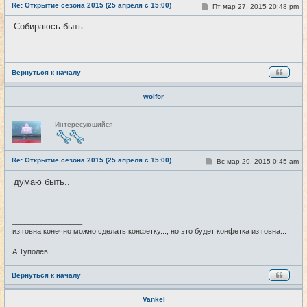
Re: Открытие сезона 2015 (25 апреля с 15:00)
т
С
Пт мар 27, 2015 20:48 pm
#18
и
о
о
Собираюсь быть.
б
щ
е
н
и
е
Вернуться к началу
wolfor
Н
Интересующийся
е
в
с
е
Re: Открытие сезона 2015 (25 апреля с 15:00)
т
С
Вс мар 29, 2015 0:45 am
#19
и
о
о
думаю быть..
б
щ
е
н
и
_________________
е
из говна конечно можно сделать конфетку..., но это будет конфетка из говна...
А.Туполев.
Вернуться к началу
Vankel