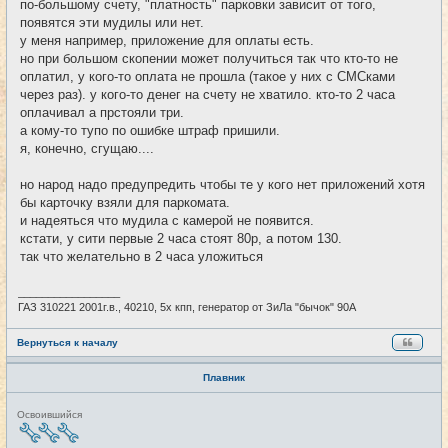
по-большому счету, "платность" парковки зависит от того,
появятся эти мудилы или нет.
у меня например, приложение для оплаты есть.
но при большом скопении может получиться так что кто-то не
оплатил, у кого-то оплата не прошла (такое у них с СМСками
через раз). у кого-то денег на счету не хватило. кто-то 2 часа
оплачивал а прстояли три.
а кому-то тупо по ошибке штраф пришили.
я, конечно, сгущаю....
но народ надо предупредить чтобы те у кого нет приложений хотя
бы карточку взяли для паркомата.
и надеяться что мудила с камерой не появится.
кстати, у сити первые 2 часа стоят 80р, а потом 130.
так что желательно в 2 часа уложиться
_________________
ГАЗ 310221 2001г.в., 40210, 5х кпп, генератор от ЗиЛа "бычок" 90А
Вернуться к началу
Плавник
Н
Освоившийся
е
в
с