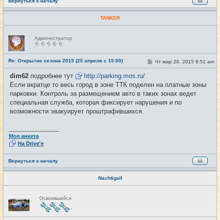
Вернуться к началу
TANKER
Н
Администратор
е
в
с
е
Re: Открытие сезона 2015 (25 апреля с 15:00)
С
Чт мар 26, 2015 8:51 am
#17
т
о
и
о
dim62
подробнее тут
http://parking.mos.ru/
б
Если вкратце то весь город в зоне ТТК поделен на платные зоны
щ
е
парковки. Контроль за размещением авто в таких зонах ведет
н
специальная служба, которая фиксирует нарушения и по
и
е
возможности эвакуирует проштрафившихся.
_________________
Моя анкета
На Drive'e
Вернуться к началу
Nachtigall
Н
Освоившийся
е
в
с
е