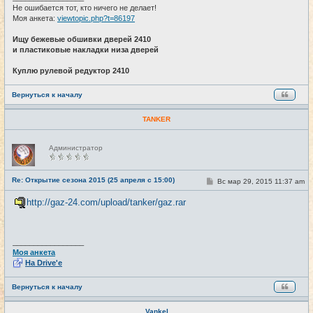
Не ошибается тот, кто ничего не делает!
Моя анкета:
viewtopic.php?t=86197
Ищу бежевые обшивки дверей 2410
и пластиковые накладки низа дверей
Куплю рулевой редуктор 2410
Вернуться к началу
TANKER
Н
Администратор
е
в
с
е
Re: Открытие сезона 2015 (25 апреля с 15:00)
С
Вс мар 29, 2015 11:37 am
#23
т
о
и
о
http://gaz-24.com/upload/tanker/gaz.rar
б
щ
е
н
и
_________________
е
Моя анкета
На Drive'e
Вернуться к началу
Vankel