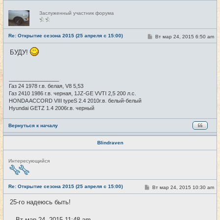
Н
Заслуженный участник форума
е
в
с
е
Re: Открытие сезона 2015 (25 апреля с 15:00)
С
Вт мар 24, 2015 6:50 am
#7
т
о
и
о
БУДУ!
б
щ
е
н
и
_________________
е
Газ 24 1978 г.в. белая, V8 5,53
Газ 2410 1986 г.в. черная, 1JZ-GE VVTI 2,5 200 л.с.
HONDA ACCORD VIII typeS 2.4 2010г.в. белый-белый
Hyundai GETZ 1.4 2006г.в. черный
Вернуться к началу
Blindraven
Н
Интересующийся
е
в
с
е
Re: Открытие сезона 2015 (25 апреля с 15:00)
С
Вт мар 24, 2015 10:30 am
#8
т
о
и
о
25-го надеюсь быть!
б
щ
е
-- Вт мар 24, 2015 11:48 am --