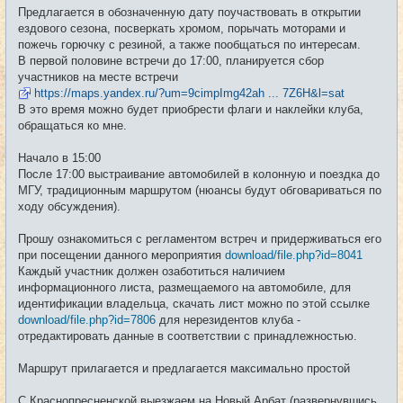
е
Предлагается в обозначенную дату поучаствовать в открытии
н
и
ездового сезона, посверкать хромом, порычать моторами и
е
пожечь горючку с резиной, а также пообщаться по интересам.
В первой половине встречи до 17:00, планируется сбор
участников на месте встречи
https://maps.yandex.ru/?um=9cimpImg42ah ... 7Z6H&l=sat
В это время можно будет приобрести флаги и наклейки клуба,
обращаться ко мне.
Начало в 15:00
После 17:00 выстраивание автомобилей в колонную и поездка до
МГУ, традиционным маршрутом (нюансы будут обговариваться по
ходу обсуждения).
Прошу ознакомиться с регламентом встреч и придерживаться его
при посещении данного мероприятия
download/file.php?id=8041
Каждый участник должен озаботиться наличием
информационного листа, размещаемого на автомобиле, для
идентификации владельца, скачать лист можно по этой ссылке
download/file.php?id=7806
для нерезидентов клуба -
отредактировать данные в соответствии с принадлежностью.
Маршрут прилагается и предлагается максимально простой
С Краснопресненской выезжаем на Новый Арбат (развернувшись