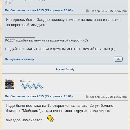
е
в
с
Re: Открытие сезона 2015 (25 апреля с 15:00)
С
Пт апр 03, 2015 20:47 pm
#25
е
о
т
о
Я надеюсь быть. Заодно привезу комплекты пистонов и пластин
и
б
на пороговый молдинг.
щ
е
н
и
_________________
е
К-126Г подобен валенку на сверхзвуковой скорости (С)
НЕ ДАЙТЕ ОБМАНУТЬ СЕБЯ В ДРУГОМ МЕСТЕ! ПОКУПАЙТЕ У НАС! (С)
Вернуться к началу
Alexei Frosty
Н
Волговод
е
в
с
е
Re: Открытие сезона 2015 (25 апреля с 15:00)
т
С
Ср апр 08, 2015 12:47 pm
#26
и
о
о
Надо было все-таки на 18 открытие назначать, 25 уж больно
б
близко к "Майским", а там очень много других заманчивых
щ
е
н
выездов намечается...
и
е