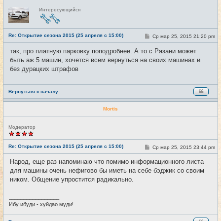
Н
Интересующийся
е
в
с
е
Re: Открытие сезона 2015 (25 апреля с 15:00)
т
С
Ср мар 25, 2015 21:20 pm
#15
и
о
о
так, про платную парковку поподробнее. А то с Рязани может
б
быть аж 5 машин, хочется всем вернуться на своих машинах и
щ
е
без дурацких штрафов
н
и
е
Вернуться к началу
Mortis
Н
Модератор
е
в
с
Re: Открытие сезона 2015 (25 апреля с 15:00)
С
Ср мар 25, 2015 23:44 pm
#16
е
о
т
о
Народ, еще раз напоминаю что помимо информационного листа
и
б
для машины очень нефигово бы иметь на себе бэджик со своим
щ
е
ником. Общение упростится радикально.
н
и
е
_________________
Ибу ибуди - хуйдао муди!