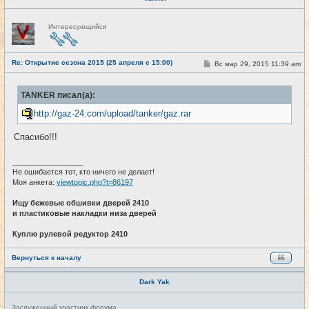
Н
Интересующийся
е
в
с
е
Re: Открытие сезона 2015 (25 апреля с 15:00)
т
С
Вс мар 29, 2015 11:39 am
#24
и
о
о
б
TANKER писал(а):
щ
е
http://gaz-24.com/upload/tanker/gaz.rar
н
и
е
Спасибо!!!
_________________
Не ошибается тот, кто ничего не делает!
Моя анкета:
viewtopic.php?t=86197
Ищу бежевые обшивки дверей 2410
и пластиковые накладки низа дверей
Куплю рулевой редуктор 2410
Вернуться к началу
Dark Yak
Н
Заслуженный участник форума