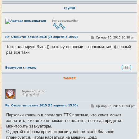
key808
Н
Интересующийся
е
в
с
е
Re: Открытие сезона 2015 (25 апреля с 15:00)
т
С
Ср мар 25, 2015 10:38 am
#10
и
о
о
Тоже планирую быть )) оч хочу со всеми познакомиться )) первый
б
раз все таки
щ
е
н
и
е
Вернуться к началу
TANKER
Н
Администратор
е
в
с
е
Re: Открытие сезона 2015 (25 апреля с 15:00)
С
Ср мар 25, 2015 12:53 pm
#11
т
о
и
о
Парковки конечно в пределах ТТК платные, кто хочет может
б
заплатить, кто не хочет может не платить, но тогда придется
щ
е
мониторить эвакуаторы.
н
С другой стороны время стоянки у нас не такое большое
и
е
планируется, чтобы нарваться на машины цодд