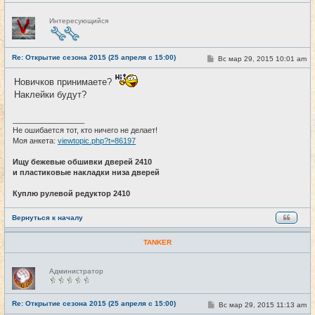
Н
Интересующийся
е
в
с
е
Re: Открытие сезона 2015 (25 апреля с 15:00)
т
С
Вс мар 29, 2015 10:01 am
#20
и
о
о
Новичков принимаете?
б
щ
Наклейки будут?
е
н
и
_________________
е
Не ошибается тот, кто ничего не делает!
Моя анкета:
viewtopic.php?t=86197
Ищу бежевые обшивки дверей 2410
и пластиковые накладки низа дверей
Куплю рулевой редуктор 2410
Вернуться к началу
TANKER
Н
Администратор
е
в
с
е
Re: Открытие сезона 2015 (25 апреля с 15:00)
С
Вс мар 29, 2015 11:13 am
#21
т
о