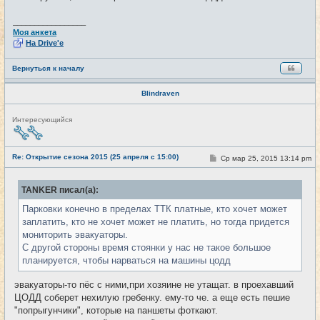
_________________
Моя анкета
На Drive'e
Вернуться к началу
Blindraven
Н
Интересующийся
е
в
с
е
Re: Открытие сезона 2015 (25 апреля с 15:00)
С
Ср мар 25, 2015 13:14 pm
#12
т
о
и
о
б
TANKER писал(а):
щ
е
Парковки конечно в пределах ТТК платные, кто хочет может
н
и
заплатить, кто не хочет может не платить, но тогда придется
е
мониторить эвакуаторы.
С другой стороны время стоянки у нас не такое большое
планируется, чтобы нарваться на машины цодд
эвакуаторы-то пёс с ними,при хозяине не утащат. в проехавший
ЦОДД соберет нехилую гребенку. ему-то че. а еще есть пешие
"попрыгунчики", которые на паншеты фоткают.