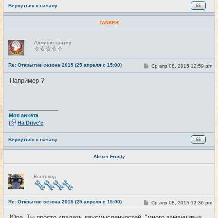
Вернуться к началу
TANKER
Н
Администратор
е
в
с
е
Re: Открытие сезона 2015 (25 апреля с 15:00)
С
Ср апр 08, 2015 12:59 pm
#27
т
о
и
о
Например ?
б
щ
е
н
и
_________________
е
Моя анкета
На Drive'e
Вернуться к началу
Alexei Frosty
Н
Волговод
е
в
с
е
Re: Открытие сезона 2015 (25 апреля с 15:00)
т
С
Ср апр 08, 2015 13:36 pm
#28
и
о
о
Юра, Ты просто кладезь двусмысленностей. "много заманчивых