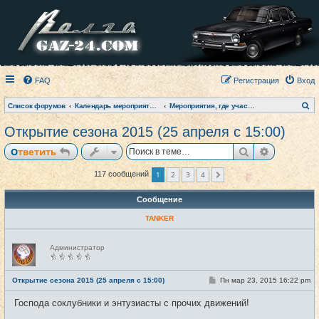
FAQ
Регистрация
Вход
П
Список форумов
Календарь мероприятий на текущий год
Мероприятия, где участвовал клуб (фото-архив)
о
и
Открытие сезона 2015 (25 апреля с 15:00)
с
к
Поиск
Расширен
Ответить
1
2
3
4
117 сообщений
След.
Сообщение
TANKER
Н
Администратор
е
в
с
е
С
Открытие сезона 2015 (25 апреля с 15:00)
Пн мар 23, 2015 16:22 pm
#1
т
о
и
о
Господа соклубники и энтузиасты с прочих движений!
б
щ