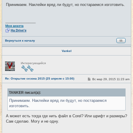
и
о
Принимаем. Наклейки вряд ли будут, но постараемся изготовить.
б
щ
е
н
и
_________________
е
Моя анкета
На Drive'e
Вернуться к началу
Vankel
Н
Интересующийся
е
в
с
е
Re: Открытие сезона 2015 (25 апреля с 15:00)
т
С
Вс мар 29, 2015 11:23 am
#22
и
о
о
б
TANKER писал(а):
щ
е
Принимаем. Наклейки вряд ли будут, но постараемся
н
и
изготовить.
е
А может есть тогда где нить файл в Corel? Или шрифт и размеры?
Сам сделаю. Могу и не одну.
_________________