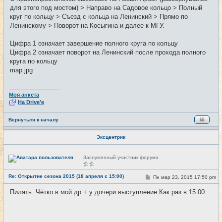
для этого под мостом) > Направо на Садовое кольцо > Полный
круг по кольцу > Съезд с кольца на Ленинский > Прямо по
Ленинскому > Поворот на Косыгина и далее к МГУ.
Цифра 1 означает завершение полного круга по кольцу
Цифра 2 означает поворот на Ленинский после прохода полного
круга по кольцу
map.jpg
_________________
Моя анкета
На Drive'e
Вернуться к началу
Эксцентрик
Н
Заслуженный участник форума
е
в
с
Re: Открытие сезона 2015 (18 апреля с 15:00)
С
Пн мар 23, 2015 17:50 pm
#2
е
о
т
о
и
Пилять. Чётко в мой др + у дочери выступление Как раз в 15.00.
б
щ
е
н
и
_________________