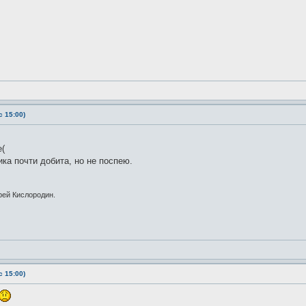
 15:00)
е(
ика почти добита, но не поспею.
рей Кислородин.
 15:00)