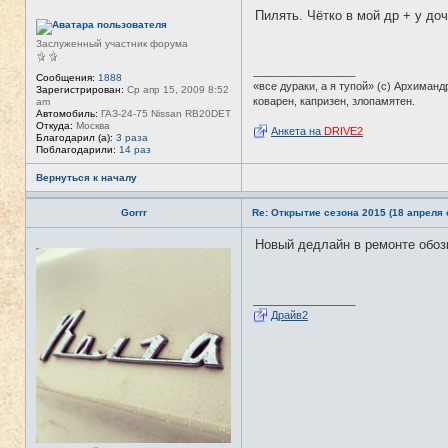
а
Пилять. Чётко в мой др + у доч
ц
Н
и
е
я
в
Заслуженный участник форума
п
с
о
е
_________________
л
т
Сообщения:
1888
«все дураки, а я тупой» (с) Архиманд
ь
и
Зарегистрирован:
Ср апр 15, 2009 8:52
з
коварен, капризен, злопамятен.
am
о
Автомобиль:
ГАЗ-24-75 Nissan RB20DET
в
Откуда:
Москва
Анкета на
DRIVE2
а
Благодарил (а):
3 раза
т
Поблагодарили:
14 раз
е
л
Вернуться к началу
я
T
A
Gorrr
Re: Открытие сезона 2015 (18 апреля с
N
K
Новый дедлайн в ремонте обозн
E
Н
R
е
в
с
е
_________________
т
Драйв2
и