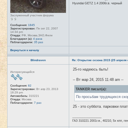
Hyundai GETZ 1.4 2006г.в. черный
Заслуженный участник форума
Сообщения:
1845
Зарегистрирован:
Пн окт 22, 2007
14:34 pm
Откуда:
РФ, Москва,ЗАО,Фили
Благодарил (а):
4 раза
Поблагодарили:
35 раз
Вернуться к началу
Blindraven
Re: Открытие сезона 2015 (25 апреля с
25-го надеюсь быть!
Н
Интересующийся
е
в
-- Вт мар 24, 2015 11:48 am --
с
е
Сообщения:
82
т
TANKER писал(а):
Зарегистрирован:
Вт апр 23, 2013
и
18:29 pm
Автомобиль:
310221
По просьбам трудящихся ско
Откуда:
Москва
Поблагодарили:
7 раз
25 - это суббота. парковки пла
_________________
ГАЗ 310221 2001г.в., 40210, 5х кпп, г