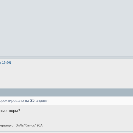
 15:00)
рректировано на
25
апреля
тные. норм?
енератор от ЗиЛа "бычок" 90А