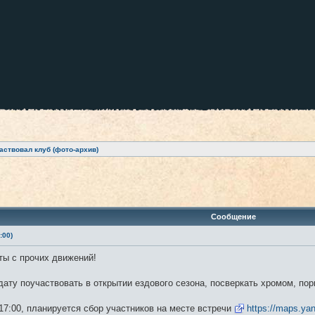
аствовал клуб (фото-архив)
ренный поиск
Сообщение
:00)
ты с прочих движений!
ату поучаствовать в открытии ездового сезона, посверкать хромом, пор
17:00, планируется сбор участников на месте встречи
https://maps.ya