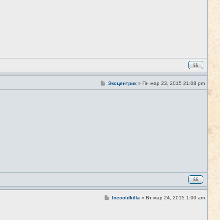
С
Эксцентрик
»
Пн мар 23, 2015 21:08 pm
#5
о
о
б
щ
е
н
и
е
С
Icecoldkilla
»
Вт мар 24, 2015 1:00 am
#6
о
о
б