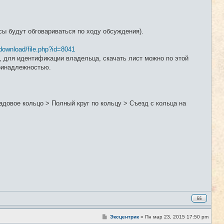
ы будут обговариваться по ходу обсуждения).
download/file.php?id=8041
 для идентификации владельца, скачать лист можно по этой
принадлежностью.
довое кольцо > Полный круг по кольцу > Съезд с кольца на
С
Эксцентрик
»
Пн мар 23, 2015 17:50 pm
#2
о