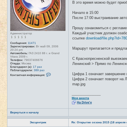
В это время можно будет приоб
Начало в 15:00
После 17:00 выстраивание авт
Прошу ознакомиться с регламе
Каждый участник должен озабо
Администратор
ссылке
download/file.php?id=78
Сообщения:
11471
Зарегистрирован:
Вт май 09, 2006
Маршрут прилагается и предла
20:24 pm
Автомобиль:
ГАЗ 2410 88 г. и Grand
Vitara 2009 г.
С Краснопресненской выезжаем
Телефон:
79037406676
Ленинский > Прямо по Ленинск
Откуда:
Москва
Благодарил (а):
17 раз
Поблагодарили:
389 раз
Цифра 1 означает завершение п
К
Контактная информация:
о
Цифра 2 означает поворот на Л
н
map.jpg
т
а
к
т
_________________
н
Моя анкета
а
На Drive'e
я
и
н
Вернуться к началу
ф
о
р
Эксцентрик
Re: Открытие сезона 2015 (18 апреля с
м