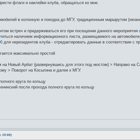
рести флаги и наклейки клуба, обращаться ко мне.
омобилей в колонную и поездка до МГУ, традиционным маршрутом (нюанс
нтом встреч и придерживаться его при посещении данного мероприятия
титься наличием информационного листа, размещаемого на автомобиле,
06
для нерезидентов клуба - отредактировать данные в соответствии с 
гается максимально простой
 на Новый Арбат (развернувшись для этого под мостом) > Направо на Са
ому > Поворот на Косыгина и далее к МГУ.
олного круга по кольцу
енинский после прохода полного круга по кольцу
 15:00)