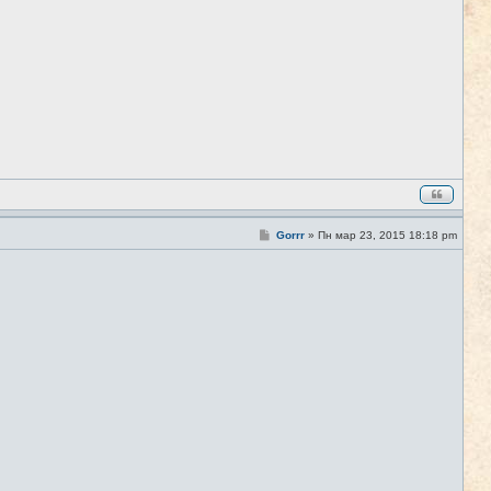
о
б
щ
е
н
и
е
С
Gorrr
»
Пн мар 23, 2015 18:18 pm
#3
о
о
б
щ
е
н
и
е