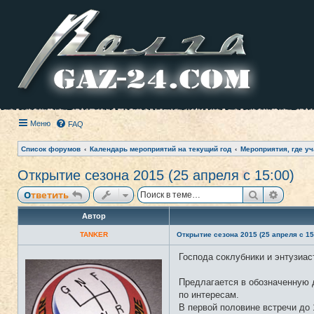
Меню
FAQ
Список форумов
Календарь мероприятий на текущий год
Мероприятия, где уч
Открытие сезона 2015 (25 апреля с 15:00)
Поиск
Расши
Ответить
Автор
TANKER
Открытие сезона 2015 (25 апреля с 15
Господа соклубники и энтузиас
Н
е
в
Предлагается в обозначенную д
с
е
по интересам.
т
В первой половине встречи до 
и