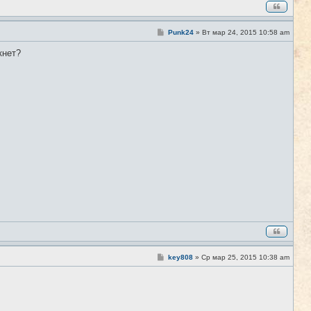
С
Punk24
»
Вт мар 24, 2015 10:58 am
#9
о
о
кнет?
б
щ
е
н
и
е
С
key808
»
Ср мар 25, 2015 10:38 am
#10
о
о
б
щ
е
н