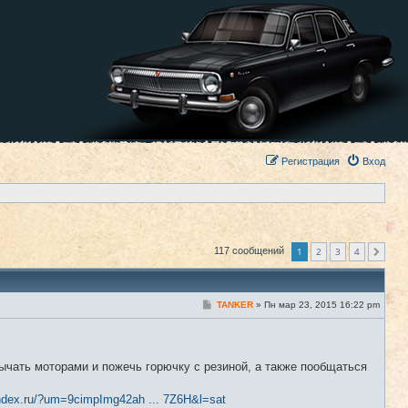
Регистрация
Вход
1
2
3
4
117 сообщений
След.
С
TANKER
»
Пн мар 23, 2015 16:22 pm
#1
о
о
б
щ
е
ычать моторами и пожечь горючку с резиной, а также пообщаться
н
и
е
ndex.ru/?um=9cimpImg42ah ... 7Z6H&l=sat