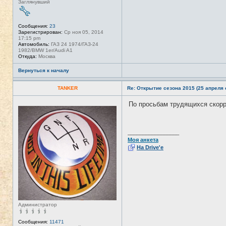
Заглянувший
Сообщения:
23
Зарегистрирован:
Ср ноя 05, 2014
17:15 pm
Автомобиль:
ГАЗ 24 1974/ГАЗ-24
1982/BMW 1er/Audi A1
Откуда:
Москва
Вернуться к началу
TANKER
Re: Открытие сезона 2015 (25 апреля с
По просьбам трудящихся скор
Н
е
в
с
е
_________________
т
Моя анкета
и
На Drive'e
Администратор
Сообщения:
11471