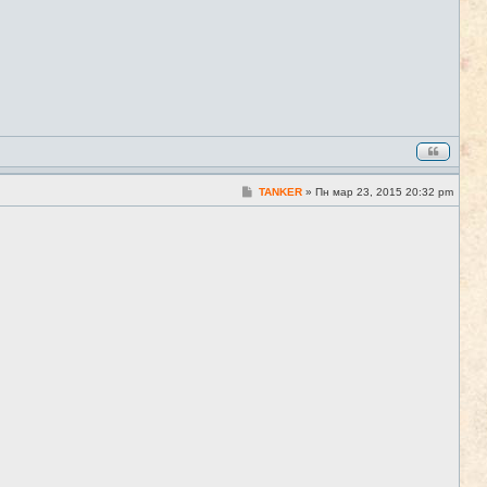
С
TANKER
»
Пн мар 23, 2015 20:32 pm
#4
о
о
б
щ
е
н
и
е