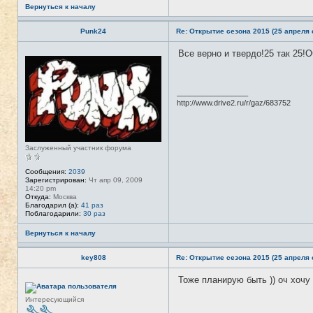
Вернуться к началу
Punk24
Re: Открытие сезона 2015 (25 апреля с
Все верно и твердо!25 так 25!
Н
е
в
с
е
_________________
т
http://www.drive2.ru/r/gaz/683752
и
Заслуженный участник форума
Сообщения:
2039
Зарегистрирован:
Чт апр 09, 2009
14:20 pm
Откуда:
Москва
Благодарил (а):
41 раз
Поблагодарили:
30 раз
Вернуться к началу
key808
Re: Открытие сезона 2015 (25 апреля с
Тоже планирую быть )) оч хочу 
Н
е
в
Интересующийся
с