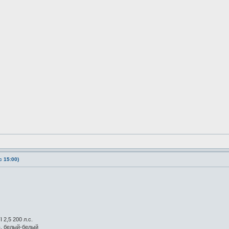
 15:00)
 2,5 200 л.с.
в. белый-белый