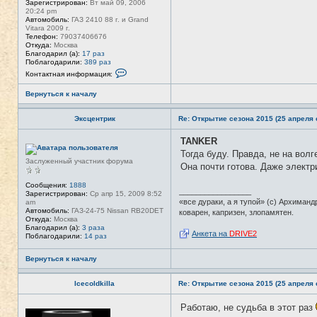
Зарегистрирован:
Вт май 09, 2006
20:24 pm
Автомобиль:
ГАЗ 2410 88 г. и Grand
Vitara 2009 г.
Телефон:
79037406676
Откуда:
Москва
Благодарил (а):
17 раз
Поблагодарили:
389 раз
К
Контактная информация:
о
н
Вернуться к началу
т
а
к
Эксцентрик
Re: Открытие сезона 2015 (25 апреля с
т
н
а
TANKER
Н
я
е
Тогда буду. Правда, не на волг
и
в
Заслуженный участник форума
н
Она почти готова. Даже электр
с
ф
е
о
т
Сообщения:
1888
р
_________________
и
Зарегистрирован:
Ср апр 15, 2009 8:52
м
«все дураки, а я тупой» (с) Архиманд
am
а
Автомобиль:
ГАЗ-24-75 Nissan RB20DET
коварен, капризен, злопамятен.
ц
Откуда:
Москва
и
Благодарил (а):
3 раза
я
Анкета на
DRIVE2
Поблагодарили:
14 раз
п
о
л
Вернуться к началу
ь
з
о
Icecoldkilla
Re: Открытие сезона 2015 (25 апреля с
в
а
Работаю, не судьба в этот раз
Н
т
е
е