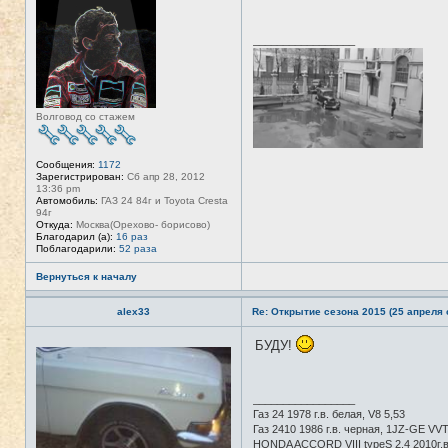
в
л
с
я
е
T
_________________
т
A
и
N
K
E
R
Волговод со стажем
Сообщения:
1172
Зарегистрирован:
Сб апр 28, 2012
13:36 pm
Автомобиль:
ГАЗ 24 84г и Toyota Cresta
94г
Откуда:
Москва(Орехово- борисово)
Благодарил (а):
16 раз
Поблагодарили:
52 раза
Вернуться к началу
alex33
Re: Открытие сезона 2015 (25 апреля с
БУДУ!
Н
е
в
с
е
_________________
т
Газ 24 1978 г.в. белая, V8 5,53
и
Газ 2410 1986 г.в. черная, 1JZ-GE VVTI
HONDA ACCORD VIII typeS 2.4 2010г.