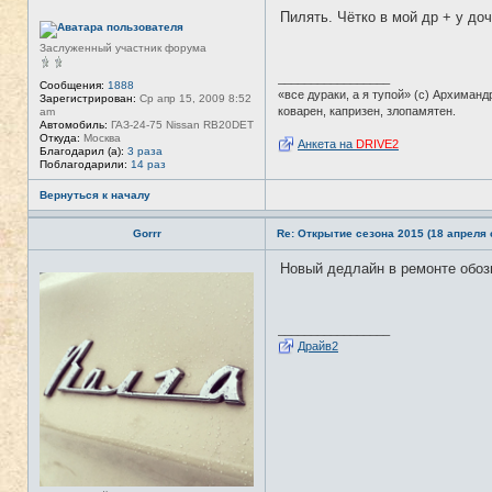
а
Пилять. Чётко в мой др + у доч
ц
Н
и
е
я
в
Заслуженный участник форума
п
с
о
е
_________________
л
т
Сообщения:
1888
«все дураки, а я тупой» (с) Архиманд
ь
и
Зарегистрирован:
Ср апр 15, 2009 8:52
з
коварен, капризен, злопамятен.
am
о
Автомобиль:
ГАЗ-24-75 Nissan RB20DET
в
Откуда:
Москва
Анкета на
DRIVE2
а
Благодарил (а):
3 раза
т
Поблагодарили:
14 раз
е
л
Вернуться к началу
я
T
A
Gorrr
Re: Открытие сезона 2015 (18 апреля с
N
K
Новый дедлайн в ремонте обозн
E
Н
R
е
в
с
е
_________________
т
Драйв2
и