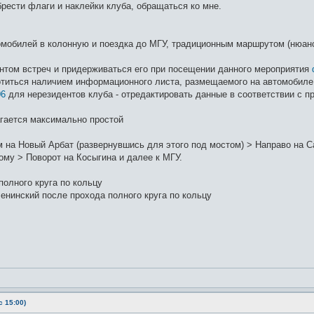
рести флаги и наклейки клуба, обращаться ко мне.
омобилей в колонную и поездка до МГУ, традиционным маршрутом (нюанс
нтом встреч и придерживаться его при посещении данного мероприятия
титься наличием информационного листа, размещаемого на автомобиле,
06
для нерезидентов клуба - отредактировать данные в соответствии с 
гается максимально простой
 на Новый Арбат (развернувшись для этого под мостом) > Направо на Са
ому > Поворот на Косыгина и далее к МГУ.
олного круга по кольцу
енинский после прохода полного круга по кольцу
 15:00)