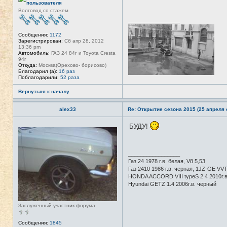
в
л
Волговод со стажем
с
я
е
T
_________________
т
A
и
N
Сообщения:
1172
K
Зарегистрирован:
Сб апр 28, 2012
E
13:36 pm
R
Автомобиль:
ГАЗ 24 84г и Toyota Cresta
94г
Откуда:
Москва(Орехово- борисово)
Благодарил (а):
16 раз
Поблагодарили:
52 раза
Вернуться к началу
alex33
Re: Открытие сезона 2015 (25 апреля с
БУДУ!
Н
е
в
с
е
_________________
т
Газ 24 1978 г.в. белая, V8 5,53
и
Газ 2410 1986 г.в. черная, 1JZ-GE VVTI
HONDA ACCORD VIII typeS 2.4 2010г.
Hyundai GETZ 1.4 2006г.в. черный
Заслуженный участник форума
Сообщения:
1845