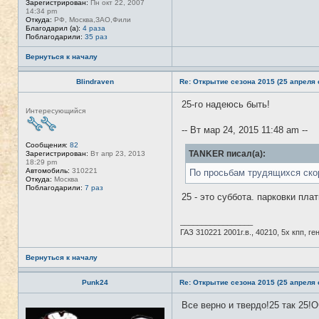
Зарегистрирован:
Пн окт 22, 2007
14:34 pm
Откуда:
РФ, Москва,ЗАО,Фили
Благодарил (а):
4 раза
Поблагодарили:
35 раз
Вернуться к началу
Blindraven
Re: Открытие сезона 2015 (25 апреля с
25-го надеюсь быть!
Н
Интересующийся
е
в
-- Вт мар 24, 2015 11:48 am --
с
е
Сообщения:
82
т
TANKER писал(а):
Зарегистрирован:
Вт апр 23, 2013
и
18:29 pm
Автомобиль:
310221
По просьбам трудящихся ско
Откуда:
Москва
Поблагодарили:
7 раз
25 - это суббота. парковки пла
_________________
ГАЗ 310221 2001г.в., 40210, 5х кпп, г
Вернуться к началу
Punk24
Re: Открытие сезона 2015 (25 апреля с
Все верно и твердо!25 так 25!
Н
е