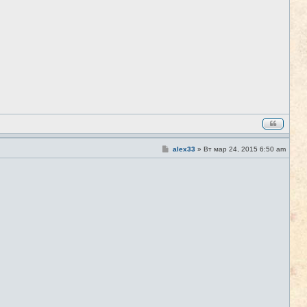
щ
е
н
и
е
С
alex33
»
Вт мар 24, 2015 6:50 am
#7
о
о
б
щ
е
н
и
е