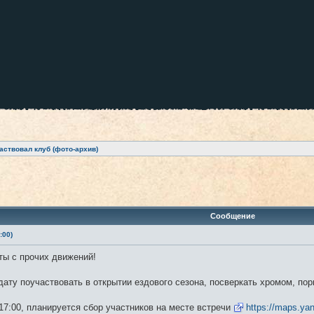
аствовал клуб (фото-архив)
ренный поиск
Сообщение
:00)
ты с прочих движений!
ату поучаствовать в открытии ездового сезона, посверкать хромом, пор
17:00, планируется сбор участников на месте встречи
https://maps.ya