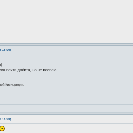
 15:00)
е(
ика почти добита, но не поспею.
рей Кислородин.
 15:00)