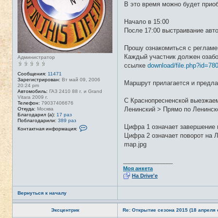
В это время можно будет приоб
Начало в 15:00
После 17:00 выстраивание авт
Прошу ознакомиться с регламе
Каждый участник должен озабо
Администратор
ссылке
download/file.php?id=78
Сообщения:
11471
Зарегистрирован:
Вт май 09, 2006
Маршрут прилагается и предла
20:24 pm
Автомобиль:
ГАЗ 2410 88 г. и Grand
Vitara 2009 г.
С Краснопресненской выезжаем
Телефон:
79037406676
Ленинский > Прямо по Ленинск
Откуда:
Москва
Благодарил (а):
17 раз
Поблагодарили:
389 раз
Цифра 1 означает завершение п
К
Контактная информация:
о
Цифра 2 означает поворот на Л
н
map.jpg
т
а
к
т
_________________
н
Моя анкета
а
На Drive'e
я
и
н
Вернуться к началу
ф
о
р
Эксцентрик
Re: Открытие сезона 2015 (18 апреля с
м