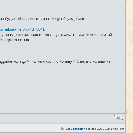
ы будут обговариваться по ходу обсуждения).
download/file.php?id=8041
 для идентификации владельца, скачать лист можно по этой
принадлежностью.
довое кольцо > Полный круг по кольцу > Съезд с кольца на
С
Эксцентрик
»
Пн мар 23, 2015 17:50 pm
#2
о