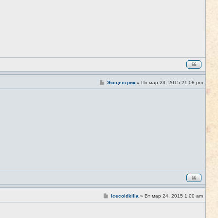
С
Эксцентрик
»
Пн мар 23, 2015 21:08 pm
#5
о
о
б
щ
е
н
и
е
С
Icecoldkilla
»
Вт мар 24, 2015 1:00 am
#6
о
о
б