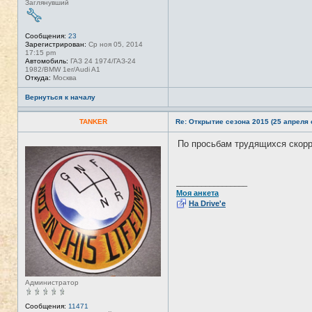
Заглянувший
Сообщения:
23
Зарегистрирован:
Ср ноя 05, 2014
17:15 pm
Автомобиль:
ГАЗ 24 1974/ГАЗ-24
1982/BMW 1er/Audi A1
Откуда:
Москва
Вернуться к началу
TANKER
Re: Открытие сезона 2015 (25 апреля с
По просьбам трудящихся скор
Н
е
в
с
е
_________________
т
Моя анкета
и
На Drive'e
Администратор
Сообщения:
11471