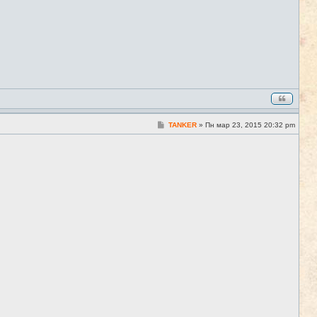
С
TANKER
»
Пн мар 23, 2015 20:32 pm
#4
о
о
б
щ
е
н
и
е