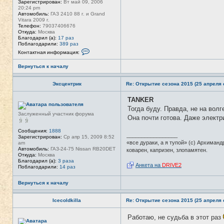
Зарегистрирован:
Вт май 09, 2006
20:24 pm
Автомобиль:
ГАЗ 2410 88 г. и Grand
Vitara 2009 г.
Телефон:
79037406676
Откуда:
Москва
Благодарил (а):
17 раз
Поблагодарили:
389 раз
К
Контактная информация:
о
н
Вернуться к началу
т
а
к
Эксцентрик
Re: Открытие сезона 2015 (25 апреля с
т
н
а
TANKER
Н
я
е
Тогда буду. Правда, не на волг
и
в
Заслуженный участник форума
н
Она почти готова. Даже электр
с
ф
е
о
т
Сообщения:
1888
р
_________________
и
Зарегистрирован:
Ср апр 15, 2009 8:52
м
«все дураки, а я тупой» (с) Архиманд
am
а
Автомобиль:
ГАЗ-24-75 Nissan RB20DET
коварен, капризен, злопамятен.
ц
Откуда:
Москва
и
Благодарил (а):
3 раза
я
Анкета на
DRIVE2
Поблагодарили:
14 раз
п
о
л
Вернуться к началу
ь
з
о
Icecoldkilla
Re: Открытие сезона 2015 (25 апреля с
в
а
Работаю, не судьба в этот раз
Н
т
е
е