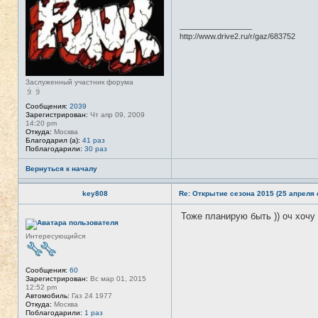
в
с
е
_________________
т
http://www.drive2.ru/r/gaz/683752
и
Заслуженный участник форума
Сообщения:
2039
Зарегистрирован:
Чт апр 09, 2009
14:20 pm
Откуда:
Москва
Благодарил (а):
41 раз
Поблагодарили:
30 раз
Вернуться к началу
key808
Re: Открытие сезона 2015 (25 апреля с
Тоже планирую быть )) оч хочу 
Н
е
в
Интересующийся
с
е
т
и
Сообщения:
60
Зарегистрирован:
Вс мар 01, 2015
12:52 pm
Автомобиль:
Газ 24 1977
Откуда:
Москва
Поблагодарили:
1 раз