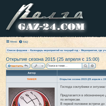
Меню
FAQ
Список форумов
Календарь мероприятий на текущий год
Мероприятия, где уч
Открытие сезона 2015 (25 апреля с 15:00)
Поиск
Расши
Ответить
Автор
TANKER
Открытие сезона 2015 (25 апреля с 15
Господа соклубники и энтузиас
Н
е
в
Предлагается в обозначенную д
с
е
по интересам.
т
В первой половине встречи до 
и