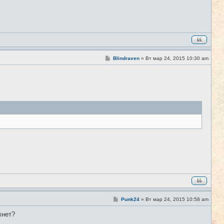
С
Blindraven
»
Вт мар 24, 2015 10:30 am
#8
о
о
б
щ
е
н
и
е
С
Punk24
»
Вт мар 24, 2015 10:58 am
#9
о
о
кнет?
б
щ