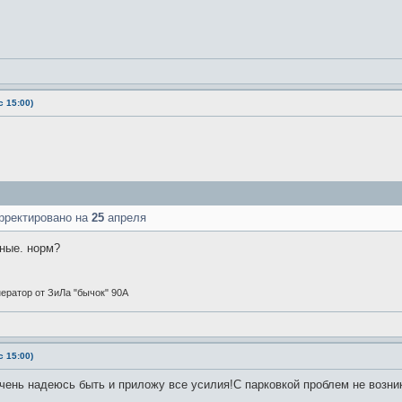
 15:00)
рректировано на
25
апреля
тные. норм?
енератор от ЗиЛа "бычок" 90А
 15:00)
Очень надеюсь быть и приложу все усилия!С парковкой проблем не возни