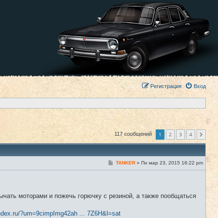
Регистрация
Вход
1
2
3
4
117 сообщений
След.
С
TANKER
»
Пн мар 23, 2015 16:22 pm
#1
о
о
б
щ
е
ычать моторами и пожечь горючку с резиной, а также пообщаться
н
и
е
ndex.ru/?um=9cimpImg42ah ... 7Z6H&l=sat