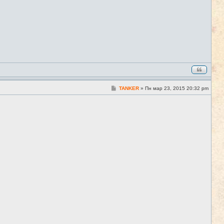
С
TANKER
»
Пн мар 23, 2015 20:32 pm
#4
о
о
б
щ
е
н
и
е