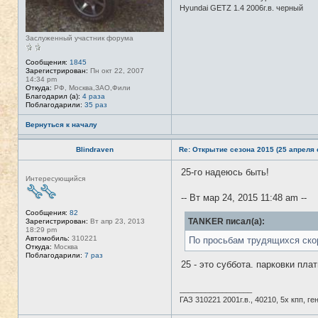
Hyundai GETZ 1.4 2006г.в. черный
Заслуженный участник форума
Сообщения:
1845
Зарегистрирован:
Пн окт 22, 2007
14:34 pm
Откуда:
РФ, Москва,ЗАО,Фили
Благодарил (а):
4 раза
Поблагодарили:
35 раз
Вернуться к началу
Blindraven
Re: Открытие сезона 2015 (25 апреля с
25-го надеюсь быть!
Н
Интересующийся
е
в
-- Вт мар 24, 2015 11:48 am --
с
е
Сообщения:
82
т
TANKER писал(а):
Зарегистрирован:
Вт апр 23, 2013
и
18:29 pm
Автомобиль:
310221
По просьбам трудящихся ско
Откуда:
Москва
Поблагодарили:
7 раз
25 - это суббота. парковки пла
_________________
ГАЗ 310221 2001г.в., 40210, 5х кпп, г