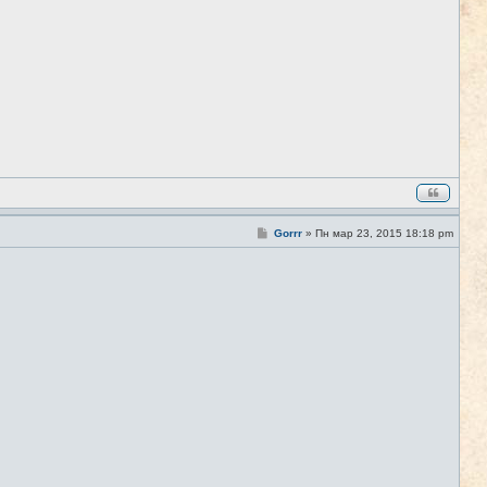
о
б
щ
е
н
и
е
С
Gorrr
»
Пн мар 23, 2015 18:18 pm
#3
о
о
б
щ
е
н
и
е