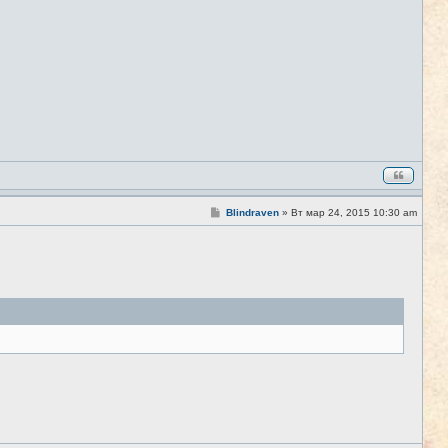
С
Blindraven
»
Вт мар 24, 2015 10:30 am
#8
о
о
б
щ
е
н
и
е