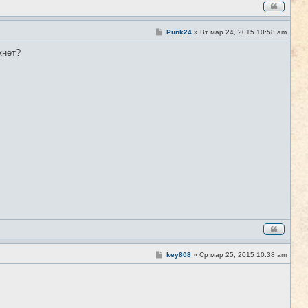
С
Punk24
»
Вт мар 24, 2015 10:58 am
#9
о
о
кнет?
б
щ
е
н
и
е
С
key808
»
Ср мар 25, 2015 10:38 am
#10
о
о
б
щ
е
н