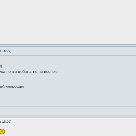
 15:00)
е(
ика почти добита, но не поспею.
рей Кислородин.
 15:00)