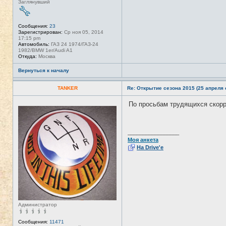
Заглянувший
Сообщения:
23
Зарегистрирован:
Ср ноя 05, 2014
17:15 pm
Автомобиль:
ГАЗ 24 1974/ГАЗ-24
1982/BMW 1er/Audi A1
Откуда:
Москва
Вернуться к началу
TANKER
Re: Открытие сезона 2015 (25 апреля с
По просьбам трудящихся скор
Н
е
в
с
е
_________________
т
Моя анкета
и
На Drive'e
Администратор
Сообщения:
11471