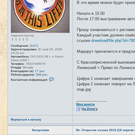
В это время можно будет приоб
Начало в 15:00
После 17:00 выстраивание авт
Прошу ознакомиться с регламе
Каждый участник должен озабо
Администратор
ссылке
download/file.php?id=78
Сообщения:
11471
Зарегистрирован:
Вт май 09, 2006
Маршрут прилагается и предла
20:24 pm
Автомобиль:
ГАЗ 2410 88 г. и Grand
Vitara 2009 г.
С Краснопресненской выезжаем
Телефон:
79037406676
Ленинский > Прямо по Ленинск
Откуда:
Москва
Благодарил (а):
17 раз
Поблагодарили:
389 раз
Цифра 1 означает завершение п
К
Контактная информация:
о
Цифра 2 означает поворот на Л
н
map.jpg
т
а
к
т
_________________
н
Моя анкета
а
На Drive'e
я
и
н
Вернуться к началу
ф
о
р
Эксцентрик
Re: Открытие сезона 2015 (18 апреля с
м