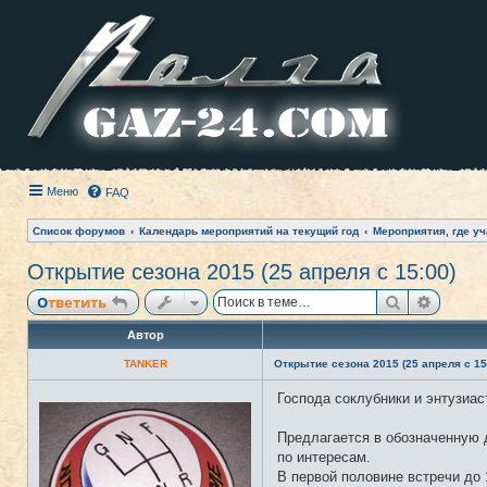
Меню
FAQ
Список форумов
Календарь мероприятий на текущий год
Мероприятия, где уч
Открытие сезона 2015 (25 апреля с 15:00)
Поиск
Расши
Ответить
Автор
TANKER
Открытие сезона 2015 (25 апреля с 15
Господа соклубники и энтузиас
Н
е
в
Предлагается в обозначенную д
с
е
по интересам.
т
В первой половине встречи до 
и