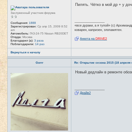
а
Пилять. Чётко в мой др + у доч
ц
Н
и
е
я
в
Заслуженный участник форума
п
с
о
е
_________________
л
т
Сообщения:
1888
«все дураки, а я тупой» (с) Архиманд
ь
и
Зарегистрирован:
Ср апр 15, 2009 8:52
з
коварен, капризен, злопамятен.
am
о
Автомобиль:
ГАЗ-24-75 Nissan RB20DET
в
Откуда:
Москва
Анкета на
DRIVE2
а
Благодарил (а):
3 раза
т
Поблагодарили:
14 раз
е
л
Вернуться к началу
я
T
A
Gorrr
Re: Открытие сезона 2015 (18 апреля с
N
K
Новый дедлайн в ремонте обозн
E
Н
R
е
в
с
е
_________________
т
Драйв2
и