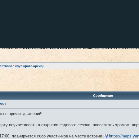
аствовал клуб (фото-архив)
ренный поиск
Сообщение
:00)
ты с прочих движений!
ату поучаствовать в открытии ездового сезона, посверкать хромом, пор
17:00, планируется сбор участников на месте встречи
https://maps.ya