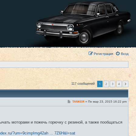
Регистрация
Вход
1
2
3
4
117 сообщений
След.
С
TANKER
»
Пн мар 23, 2015 16:22 pm
#1
о
о
б
щ
е
ычать моторами и пожечь горючку с резиной, а также пообщаться
н
и
е
ndex.ru/?um=9cimpImg42ah ... 7Z6H&l=sat