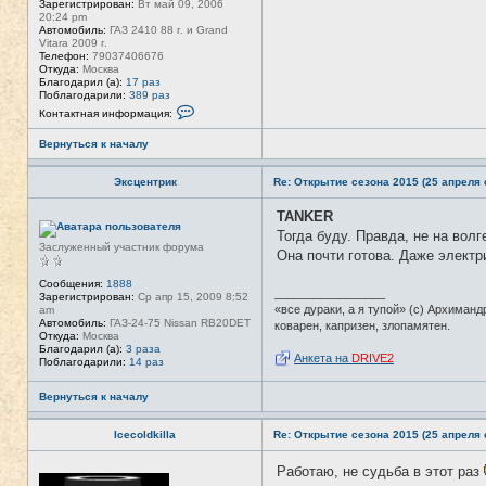
Зарегистрирован:
Вт май 09, 2006
20:24 pm
Автомобиль:
ГАЗ 2410 88 г. и Grand
Vitara 2009 г.
Телефон:
79037406676
Откуда:
Москва
Благодарил (а):
17 раз
Поблагодарили:
389 раз
К
Контактная информация:
о
н
Вернуться к началу
т
а
к
Эксцентрик
Re: Открытие сезона 2015 (25 апреля с
т
н
а
TANKER
Н
я
е
Тогда буду. Правда, не на волг
и
в
Заслуженный участник форума
н
Она почти готова. Даже электр
с
ф
е
о
т
Сообщения:
1888
р
_________________
и
Зарегистрирован:
Ср апр 15, 2009 8:52
м
«все дураки, а я тупой» (с) Архиманд
am
а
Автомобиль:
ГАЗ-24-75 Nissan RB20DET
коварен, капризен, злопамятен.
ц
Откуда:
Москва
и
Благодарил (а):
3 раза
я
Анкета на
DRIVE2
Поблагодарили:
14 раз
п
о
л
Вернуться к началу
ь
з
о
Icecoldkilla
Re: Открытие сезона 2015 (25 апреля с
в
а
Работаю, не судьба в этот раз
Н
т
е
е