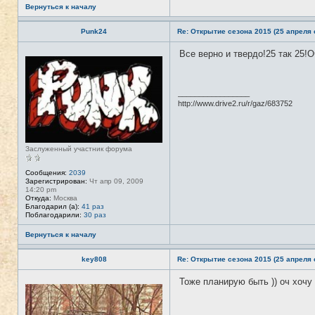
Вернуться к началу
Punk24
Re: Открытие сезона 2015 (25 апреля с
Все верно и твердо!25 так 25!
Н
е
в
с
е
_________________
т
http://www.drive2.ru/r/gaz/683752
и
Заслуженный участник форума
Сообщения:
2039
Зарегистрирован:
Чт апр 09, 2009
14:20 pm
Откуда:
Москва
Благодарил (а):
41 раз
Поблагодарили:
30 раз
Вернуться к началу
key808
Re: Открытие сезона 2015 (25 апреля с
Тоже планирую быть )) оч хочу 
Н
е
в
с