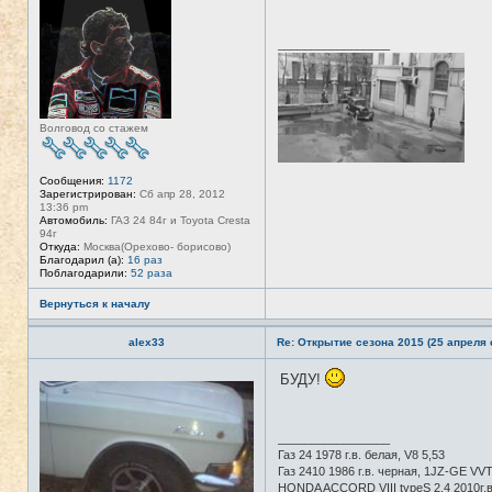
в
л
с
я
е
T
_________________
т
A
и
N
K
E
R
Волговод со стажем
Сообщения:
1172
Зарегистрирован:
Сб апр 28, 2012
13:36 pm
Автомобиль:
ГАЗ 24 84г и Toyota Cresta
94г
Откуда:
Москва(Орехово- борисово)
Благодарил (а):
16 раз
Поблагодарили:
52 раза
Вернуться к началу
alex33
Re: Открытие сезона 2015 (25 апреля с
БУДУ!
Н
е
в
с
е
_________________
т
Газ 24 1978 г.в. белая, V8 5,53
и
Газ 2410 1986 г.в. черная, 1JZ-GE VVTI
HONDA ACCORD VIII typeS 2.4 2010г.