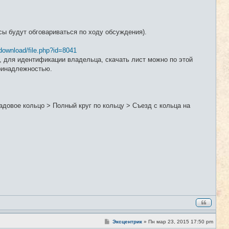
ы будут обговариваться по ходу обсуждения).
download/file.php?id=8041
 для идентификации владельца, скачать лист можно по этой
принадлежностью.
довое кольцо > Полный круг по кольцу > Съезд с кольца на
С
Эксцентрик
»
Пн мар 23, 2015 17:50 pm
#2
о