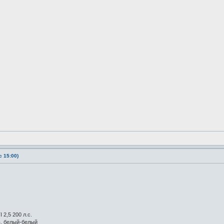
 15:00)
 2,5 200 л.с.
в. белый-белый