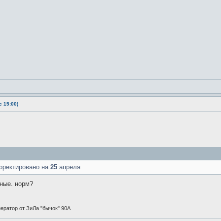
 15:00)
рректировано на
25
апреля
тные. норм?
енератор от ЗиЛа "бычок" 90А