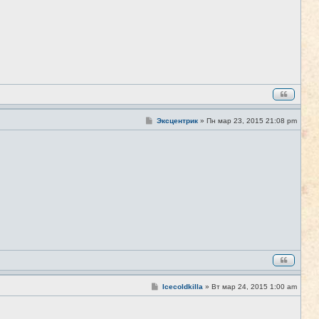
С
Эксцентрик
»
Пн мар 23, 2015 21:08 pm
#5
о
о
б
щ
е
н
и
е
С
Icecoldkilla
»
Вт мар 24, 2015 1:00 am
#6
о
о
б