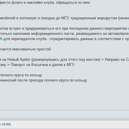
рести флаги и наклейки клуба, обращаться ко мне.
омобилей в колонную и поездка до МГУ, традиционным маршрутом (нюанс
нтом встреч и придерживаться его при посещении данного мероприятия
титься наличием информационного листа, размещаемого на автомобиле,
06
для нерезидентов клуба - отредактировать данные в соответствии с 
гается максимально простой
 на Новый Арбат (развернувшись для этого под мостом) > Направо на Са
ому > Поворот на Косыгина и далее к МГУ.
олного круга по кольцу
енинский после прохода полного круга по кольцу
 15:00)